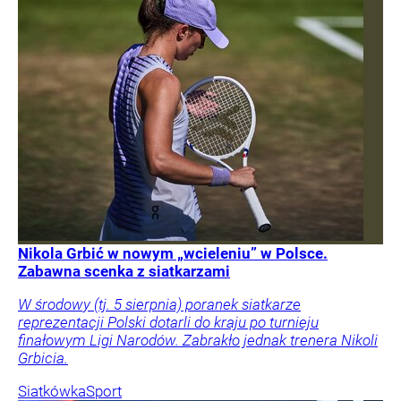
Nikola Grbić w nowym „wcieleniu” w Polsce.
Zabawna scenka z siatkarzami
W środowy (tj. 5 sierpnia) poranek siatkarze
reprezentacji Polski dotarli do kraju po turnieju
finałowym Ligi Narodów. Zabrakło jednak trenera Nikoli
Grbicia.
Siatkówka
Sport