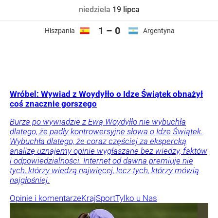
niedziela
19 lipca
1 – 0
Hiszpania
Argentyna
Wróbel: Wywiad z Woydyłło o Idze Świątek obnażył
coś znacznie gorszego
Burza po wywiadzie z Ewą Woydyłło nie wybuchła
dlatego, że padły kontrowersyjne słowa o Idze Świątek.
Wybuchła dlatego, że coraz częściej za ekspercką
analizę uznajemy opinie wygłaszane bez wiedzy, faktów
i odpowiedzialności. Internet od dawna premiuje nie
tych, którzy wiedzą najwięcej, lecz tych, którzy mówią
najgłośniej.
Opinie i komentarze
Kraj
Sport
Tylko u Nas