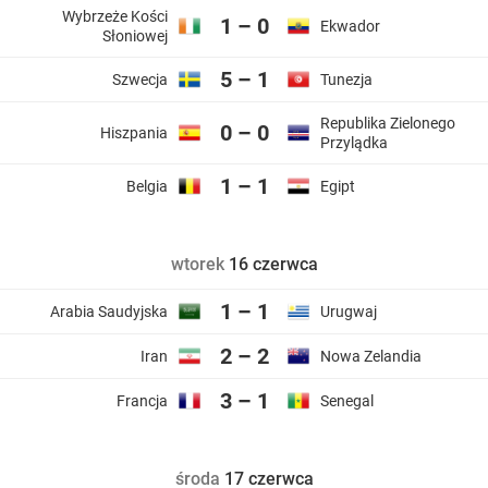
Wybrzeże Kości
1 – 0
Ekwador
Słoniowej
5 – 1
Szwecja
Tunezja
Republika Zielonego
0 – 0
Hiszpania
Przylądka
1 – 1
Belgia
Egipt
wtorek
16 czerwca
1 – 1
Arabia Saudyjska
Urugwaj
2 – 2
Iran
Nowa Zelandia
3 – 1
Francja
Senegal
środa
17 czerwca