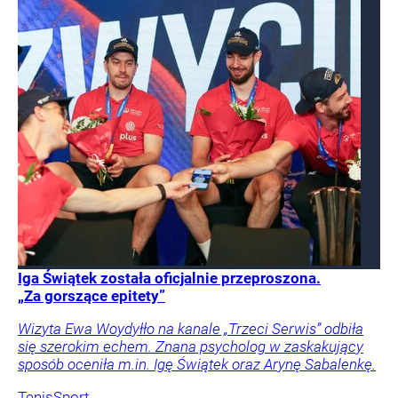
Iga Świątek została oficjalnie przeproszona.
„Za gorszące epitety”
Wizyta Ewa Woydyłło na kanale „Trzeci Serwis” odbiła
się szerokim echem. Znana psycholog w zaskakujący
sposób oceniła m.in. Igę Świątek oraz Arynę Sabalenkę.
Tenis
Sport