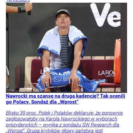
Nawrocki ma szansę na drugą kadencję? Tak ocenili
go Polacy. Sondaż dla „Wprost”
Blisko 39 proc. Polek i Polaków deklaruje, że ponownie
zagłosowałoby na Karola Nawrockiego w wyborach
prezydenckich – wynika z sondażu SW Research dla
„Wprost”. Grupa krytyków głowy państwa jest