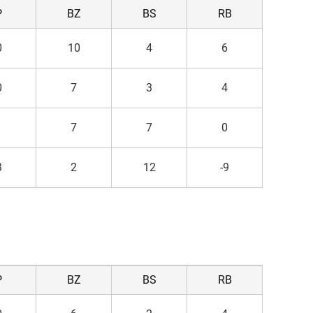
P
BZ
BS
RB
0
10
4
6
0
7
3
4
1
7
7
0
3
2
12
-9
P
BZ
BS
RB