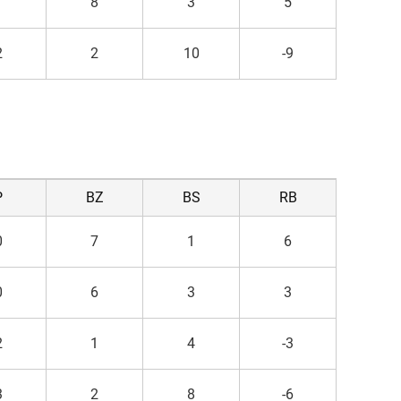
1
8
3
5
2
2
10
-9
P
BZ
BS
RB
0
7
1
6
0
6
3
3
2
1
4
-3
3
2
8
-6