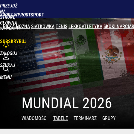
PRZEJDŹ
NA
SPORT WPROST
STRONĘ
GŁÓWNĄ
PIŁKA NOŻNA
SIATKÓWKA
TENIS
LEKKOATLETYKA
SKOKI NARCIAR
WPROST.PL
SUBSKRYBUJ
ZALOGUJ
SZUKAJ
MENU
MUNDIAL 2026
WIADOMOŚCI
TABELE
TERMINARZ
GRUPY