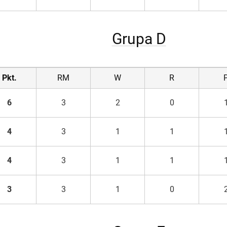
Grupa D
Pkt.
RM
W
R
6
3
2
0
4
3
1
1
4
3
1
1
3
3
1
0