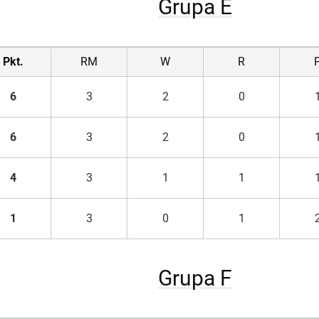
Grupa E
Pkt.
RM
W
R
6
3
2
0
6
3
2
0
4
3
1
1
1
3
0
1
Grupa F