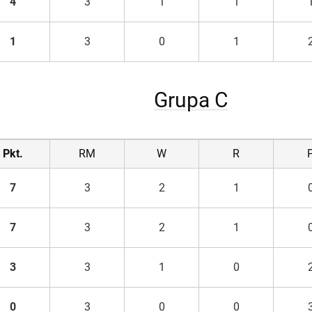
4
3
1
1
1
3
0
1
Grupa C
Pkt.
RM
W
R
7
3
2
1
7
3
2
1
3
3
1
0
0
3
0
0