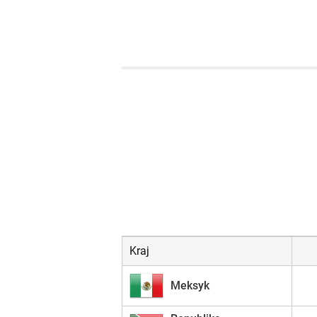
Kraj
Meksyk