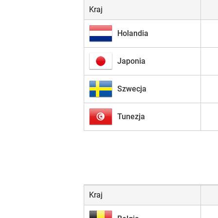
Kraj
Holandia
Japonia
Szwecja
Tunezja
Kraj