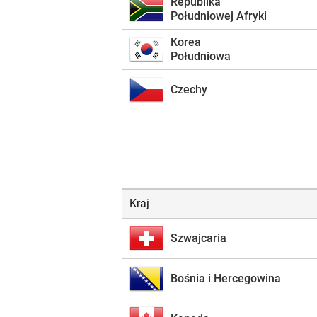
Republika
Południowej Afryki
Korea
Południowa
Czechy
Kraj
Szwajcaria
Bośnia i Hercegowina