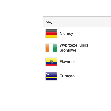
Kraj
Niemcy
Wybrzeże Kości
Słoniowej
Ekwador
Curaçao