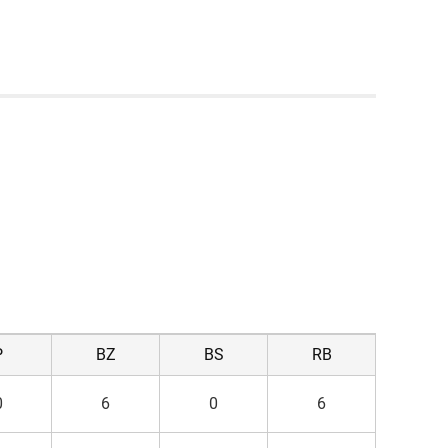
P
BZ
BS
RB
0
6
0
6