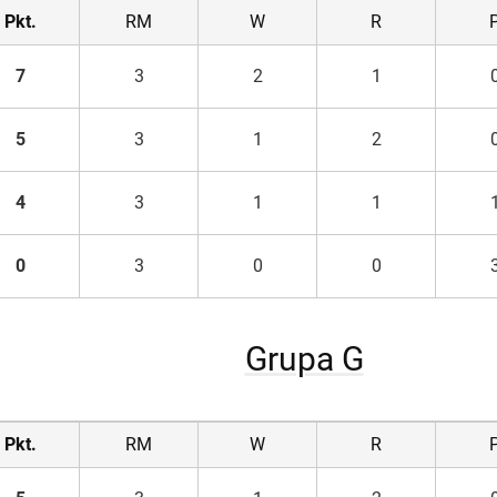
Pkt.
RM
W
R
7
3
2
1
5
3
1
2
4
3
1
1
0
3
0
0
Grupa G
Pkt.
RM
W
R