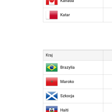
Kanada
Katar
Kraj
Brazylia
Maroko
Szkocja
Haiti