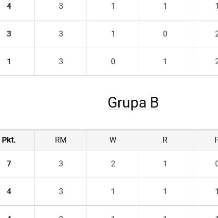
4
3
1
1
3
3
1
0
1
3
0
1
Grupa B
Pkt.
RM
W
R
7
3
2
1
4
3
1
1