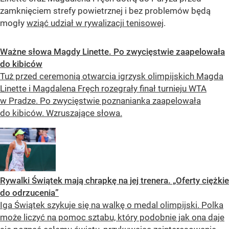
zamknięciem strefy powietrznej i bez problemów będą
mogły
wziąć udział w rywalizacji tenisowej
.
Ważne słowa Magdy Linette. Po zwycięstwie zaapelowała
do kibiców
Tuż przed ceremonią otwarcia igrzysk olimpijskich Magda
Linette i Magdalena Fręch rozegrały finał turnieju WTA
w Pradze. Po zwycięstwie poznanianka zaapelowała
do kibiców. Wzruszające słowa.
Rywalki Świątek mają chrapkę na jej trenera. „Oferty ciężkie
do odrzucenia”
Iga Świątek szykuje się na walkę o medal olimpijski. Polka
może liczyć na pomoc sztabu, który podobnie jak ona daje