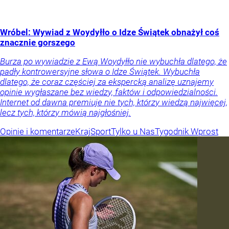
Wróbel: Wywiad z Woydyłło o Idze Świątek obnażył coś
znacznie gorszego
Burza po wywiadzie z Ewą Woydyłło nie wybuchła dlatego, że
padły kontrowersyjne słowa o Idze Świątek. Wybuchła
dlatego, że coraz częściej za ekspercką analizę uznajemy
opinie wygłaszane bez wiedzy, faktów i odpowiedzialności.
Internet od dawna premiuje nie tych, którzy wiedzą najwięcej,
lecz tych, którzy mówią najgłośniej.
Opinie i komentarze
Kraj
Sport
Tylko u Nas
Tygodnik Wprost