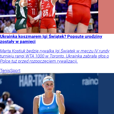
Ukrainka koszmarem Igi Świątek? Popsute urodziny
zostały w pamięci
Marta Kostiuk będzie rywalką Igi Świątek w meczu IV rundy
turnieju rangi WTA 1000 w Toronto. Ukrainka zabrała głos o
Polce tuż przed rozpoczęciem rywalizacji.
Tenis
Sport