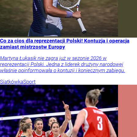
Co za cios dla reprezentacji Polski! Kontuzja i operacja
zamiast mistrzostw Europy
Martyna Łukasik nie zagra już w sezonie 2026 w
reprezentacji Polski. Jedna z liderek drużyny narodowej
właśnie poinformowała o kontuzji i koniecznym zabiegu.
Siatkówka
Sport