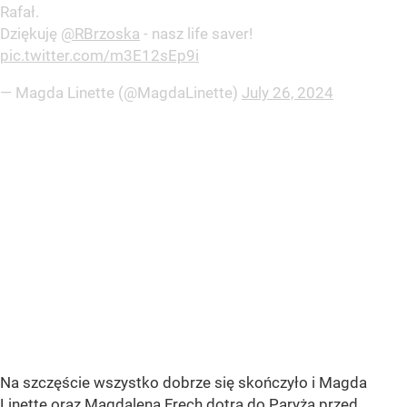
Rafał.
Dziękuję
@RBrzoska
- nasz life saver!
pic.twitter.com/m3E12sEp9i
— Magda Linette (@MagdaLinette)
July 26, 2024
Na szczęście wszystko dobrze się skończyło i Magda
Linette oraz Magdalena Fręch dotrą do Paryża przed