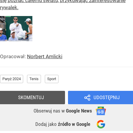
się poznać całemu światu, przykuwając zainteresowanie
rywalek.
Opracował:
Norbert Amlicki
Paryż 2024
Tenis
Sport
SKOMENTUJ
UDOSTĘPNIJ
Obserwuj nas
w
Google News
Dodaj jako
źródło w Google