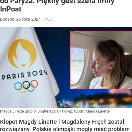
do Paryża. Piękny gest szefa firmy
InPost
Dodano:
26
lipca
2024
17:08
Magda Linette
Źródło:
Shutterstock
/
kovop/X.com/Magda Linette
Kłopot Magdy Linette i Magdaleny Fręch został
rozwiązany. Polskie olimpijki mogły mieć problem