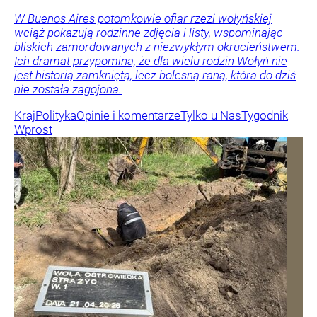
W Buenos Aires potomkowie ofiar rzezi wołyńskiej
wciąż pokazują rodzinne zdjęcia i listy, wspominając
bliskich zamordowanych z niezwykłym okrucieństwem.
Ich dramat przypomina, że dla wielu rodzin Wołyń nie
jest historią zamkniętą, lecz bolesną raną, która do dziś
nie została zagojona.
Kraj
Polityka
Opinie i komentarze
Tylko u Nas
Tygodnik
Wprost