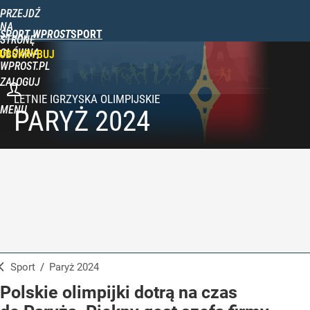
PRZEJDŹ
NA
SPORT WPROST
STRONĘ
GŁÓWNĄ
UBSKRYBUJ
WPROST.PL
ZALOGUJ
MENU
PARYŻ 2024
Sport
/
Paryż 2024
Polskie olimpijki dotrą na czas