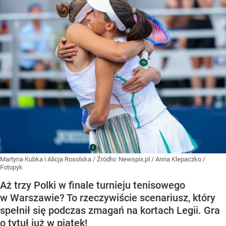
Martyna Kubka i Alicja Rosolska
/ Źródło:
Newspix.pl
/
Anna Klepaczko /
Fotopyk
Aż trzy Polki w finale turnieju tenisowego
w Warszawie? To rzeczywiście scenariusz, który
spełnił się podczas zmagań na kortach Legii. Gra
o tytuł już w piątek!