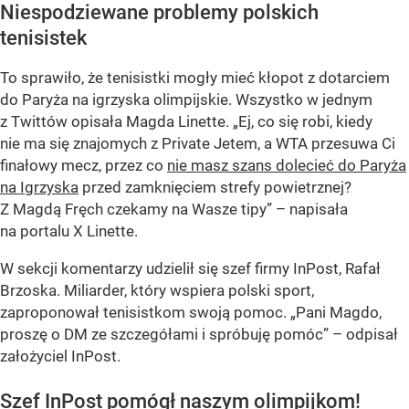
Niespodziewane problemy polskich
tenisistek
To sprawiło, że tenisistki mogły mieć kłopot z dotarciem
do Paryża na igrzyska olimpijskie. Wszystko w jednym
z Twittów opisała Magda Linette. „Ej, co się robi, kiedy
nie ma się znajomych z Private Jetem, a WTA przesuwa Ci
finałowy mecz, przez co
nie masz szans dolecieć do Paryża
na Igrzyska
przed zamknięciem strefy powietrznej?
Z Magdą Fręch czekamy na Wasze tipy” – napisała
na portalu X Linette.
W sekcji komentarzy udzielił się szef firmy InPost, Rafał
Brzoska. Miliarder, który wspiera polski sport,
zaproponował tenisistkom swoją pomoc. „Pani Magdo,
proszę o DM ze szczegółami i spróbuję pomóc” – odpisał
założyciel InPost.
Szef InPost pomógł naszym olimpijkom!