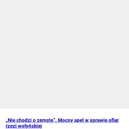
„Nie chodzi o zemstę”. Mocny apel w sprawie ofiar
rzezi wołyńskiej