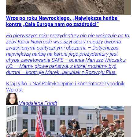
Wrze po roku Nawrockiego. „Największa hańba”
kontra „Cała Europa nam go zazdrości”
Po pierwszym roku prezydentury nic nie wskazuje na to,
żeby Karol Nawrocki wyciszył spory między dwoma
zwaśnionymi politycznymi obozami. – Dotychczas
największą hańbą na karcie jego prezydentury jest
chyba zawetowanie SAFE – ocenia Mariusz Witczak z
KO. – Mamy głowę państwa, z której możemy być
dumni – kontruje Marek Jakubiak z Rozwoju Plus.
Kraj
Tylko u Nas
Polityka
Opinie i komentarze
Tygodnik
Wprost
Magdalena
Frindt