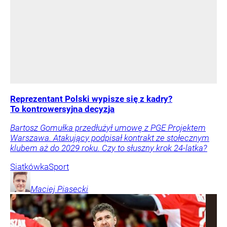
Reprezentant Polski wypisze się z kadry?
To kontrowersyjna decyzja
Bartosz Gomułka przedłużył umowę z PGE Projektem
Warszawa. Atakujący podpisał kontrakt ze stołecznym
klubem aż do 2029 roku. Czy to słuszny krok 24-latka?
Siatkówka
Sport
Maciej
Piasecki