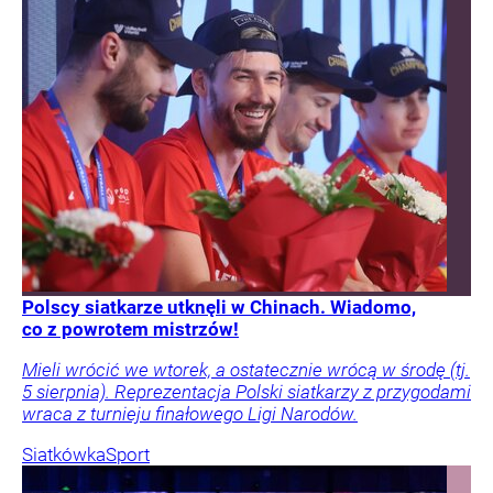
Polscy siatkarze utknęli w Chinach. Wiadomo,
co z powrotem mistrzów!
Mieli wrócić we wtorek, a ostatecznie wrócą w środę (tj.
5 sierpnia). Reprezentacja Polski siatkarzy z przygodami
wraca z turnieju finałowego Ligi Narodów.
Siatkówka
Sport