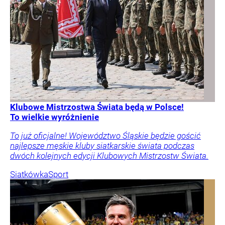
Klubowe Mistrzostwa Świata będą w Polsce!
To wielkie wyróżnienie
To już oficjalne! Województwo Śląskie będzie gościć
najlepsze męskie kluby siatkarskie świata podczas
dwóch kolejnych edycji Klubowych Mistrzostw Świata.
Siatkówka
Sport