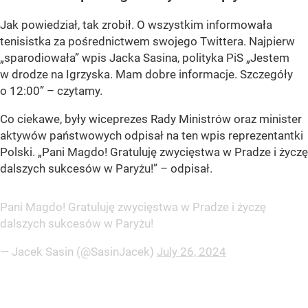
Jak powiedział, tak zrobił. O wszystkim informowała
tenisistka za pośrednictwem swojego Twittera. Najpierw
„sparodiowała” wpis Jacka Sasina, polityka PiS „Jestem
w drodze na Igrzyska. Mam dobre informacje. Szczegóły
o 12:00” – czytamy.
Co ciekawe, były wiceprezes Rady Ministrów oraz minister
aktywów państwowych odpisał na ten wpis reprezentantki
Polski. „Pani Magdo! Gratuluję zwycięstwa w Pradze i życzę
dalszych sukcesów w Paryżu!” – odpisał.
Pani Magdo! Gratuluję zwycięstwa w Pradze i życzę
dalszych sukcesów w Paryżu!
— Jacek Sasin (@SasinJacek)
July 26, 2024