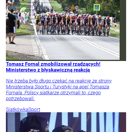
Tomasz Fornal zmobilizował rządzących!
Ministerstwo z błyskawiczną reakcją
Nie trzeba było długo czekać na reakcję ze strony
Ministerstwa Sportu i Turystyki na apel Tomasza
Fornala. Polscy siatkarze otrzymali to, czego
potrzebowali.
Siatkówka
Sport