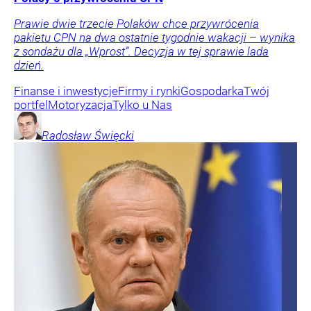
Prawie dwie trzecie Polaków chce przywrócenia
pakietu CPN na dwa ostatnie tygodnie wakacji – wynika
z sondażu dla „Wprost”. Decyzja w tej sprawie lada
dzień.
Finanse i inwestycje
Firmy i rynki
Gospodarka
Twój
portfel
Motoryzacja
Tylko u Nas
Radosław
Święcki