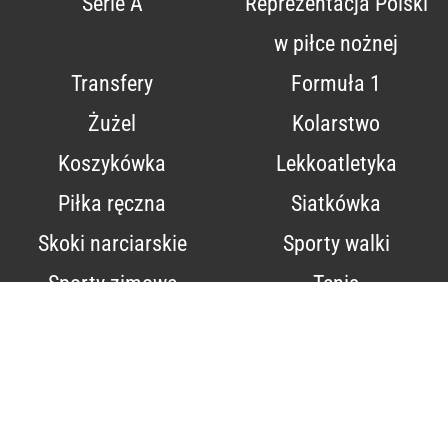
Serie A
Reprezentacja Polski
w piłce nożnej
Transfery
Formuła 1
Żużel
Kolarstwo
Koszykówka
Lekkoatletyka
Piłka ręczna
Siatkówka
Skoki narciarskie
Sporty walki
Sporty zimowe
Tenis
Relacje na żywo
Robert Lewandowski
O firmie
Kontakt
Reklama
Regulamin
Polityka prywatności
Polityka Cookie