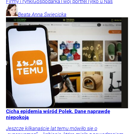
Firmy i rynki
Gospodarka
Twój portfel
Tylko u Nas
Beata Anna
Święcicka
Cicha epidemia wśród Polek. Dane naprawdę
niepokoją
Jeszcze kilkanaście lat temu mówiło się o