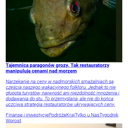
Tajemnica paragonów grozy. Tak restauratorzy
manipulują cenami nad morzem
Narzekanie na ceny w nadmorskich smażalniach są
częścią naszego wakacyjnego folkloru. Jednak to nie
głupota turystów, naiwność ani niezdolność mnożenia i
dodawania do stu. To przemyślana, ale nie do końca
uczciwa strategia restauratorów ukrywających ceny.
Finanse i inwestycje
Podróże
Kraj
Tylko u Nas
Tygodnik
Wprost