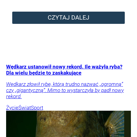
CZYTAJ DALEJ
Wędkarz ustanowił nowy rekord. Ile ważyła ryba?
Dla wielu będzie to zaskakujące
Wędkarz złowił rybę, którą trudno nazwać „ogromną”
czy „gigantyczną”. Mimo to wystarczyła by padł nowy
rekord.
Życie
Świat
Sport