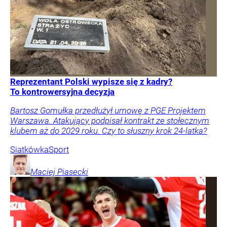
Reprezentant Polski wypisze się z kadry?
To kontrowersyjna decyzja
Bartosz Gomułka przedłużył umowę z PGE Projektem
Warszawa. Atakujący podpisał kontrakt ze stołecznym
klubem aż do 2029 roku. Czy to słuszny krok 24-latka?
Siatkówka
Sport
Maciej
Piasecki