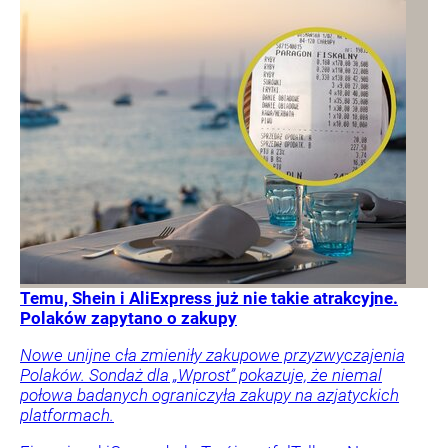
Temu, Shein i AliExpress już nie takie atrakcyjne.
Polaków zapytano o zakupy
Nowe unijne cła zmieniły zakupowe przyzwyczajenia
Polaków. Sondaż dla „Wprost” pokazuje, że niemal
połowa badanych ograniczyła zakupy na azjatyckich
platformach.