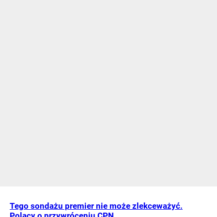
Tego sondażu premier nie może zlekceważyć.
Polacy o przywróceniu CPN