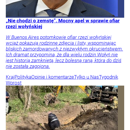
„Nie chodzi o zemstę”. Mocny apel w sprawie ofiar
rzezi wołyńskiej
W Buenos Aires potomkowie ofiar rzezi wołyńskiej
wciąż pokazują rodzinne zdjęcia i listy, wspominając
bliskich zamordowanych z niezwykłym okrucieństwem.
Ich dramat przypomina, że dla wielu rodzin Wołyń nie
jest historią zamkniętą, lecz bolesną raną, która do dziś
nie została zagojona.
Kraj
Polityka
Opinie i komentarze
Tylko u Nas
Tygodnik
Wprost