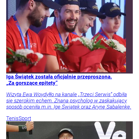
Iga Świątek została oficjalnie przeproszona.
„Za gorszące epitety”
Wizyta Ewa Woydyłło na kanale „Trzeci Serwis” odbiła
się szerokim echem. Znana psycholog w zaskakujący
sposób oceniła m.in. Igę Świątek oraz Arynę Sabalenkę.
Tenis
Sport