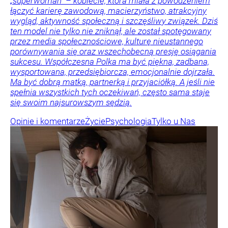
„superwoman” – kobiecie, która miała z powodzeniem
łączyć karierę zawodową, macierzyństwo, atrakcyjny
wygląd, aktywność społeczną i szczęśliwy związek. Dziś
ten model nie tylko nie zniknął, ale został spotęgowany
przez media społecznościowe, kulturę nieustannego
porównywania się oraz wszechobecną presję osiągania
sukcesu. Współczesna Polka ma być piękna, zadbana,
wysportowana, przedsiębiorcza, emocjonalnie dojrzała.
Ma być dobrą matką, partnerką i przyjaciółką. A jeśli nie
spełnia wszystkich tych oczekiwań, często sama staje
się swoim najsurowszym sędzią.
Opinie i komentarze
Życie
Psychologia
Tylko u Nas