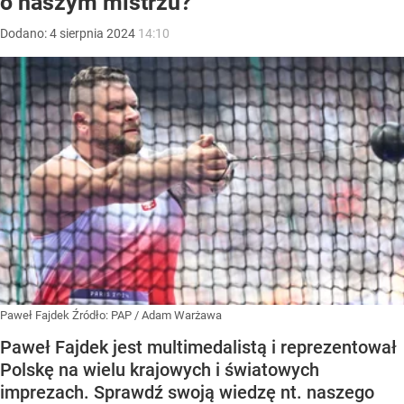
o naszym mistrzu?
Dodano:
4
sierpnia
2024
14:10
Paweł Fajdek
Źródło:
PAP
/
Adam Warżawa
Paweł Fajdek jest multimedalistą i reprezentował
Polskę na wielu krajowych i światowych
imprezach. Sprawdź swoją wiedzę nt. naszego