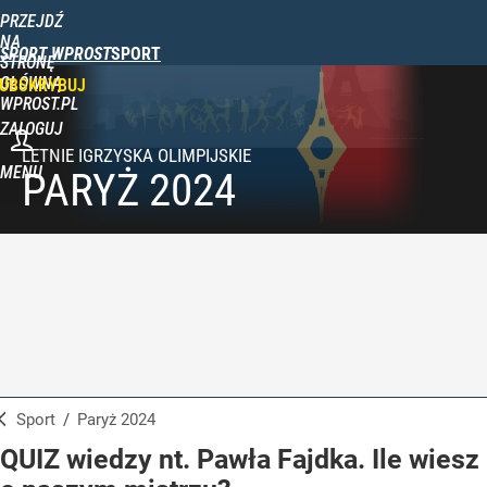
PRZEJDŹ
NA
SPORT WPROST
STRONĘ
GŁÓWNĄ
UBSKRYBUJ
WPROST.PL
ZALOGUJ
MENU
PARYŻ 2024
Sport
/
Paryż 2024
QUIZ wiedzy nt. Pawła Fajdka. Ile wiesz