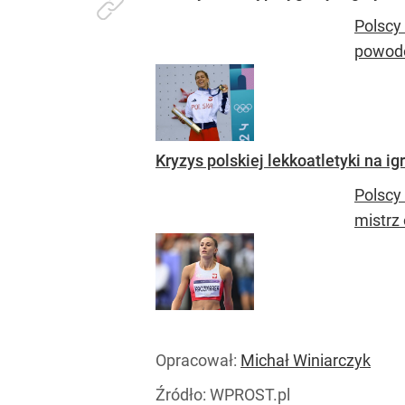
Polscy 
powodó
Kryzys polskiej lekkoatletyki na i
Polscy
mistrz 
Opracował:
Michał Winiarczyk
Źródło:
WPROST.pl