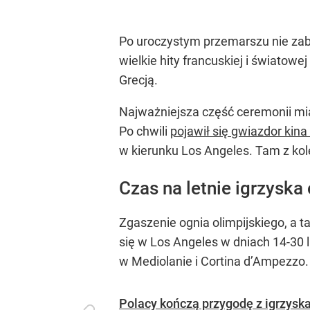
Po uroczystym przemarszu nie zab
wielkie hity francuskiej i światow
Grecją.
Najważniejsza część ceremonii mia
Po chwili
pojawił się gwiazdor kin
w kierunku Los Angeles. Tam z kolei
Czas na letnie igrzyska
Zgaszenie ognia olimpijskiego, a 
się w Los Angeles w dniach 14-30 
w Mediolanie i Cortina d’Ampezzo.
Polacy kończą przygodę z igrzysk