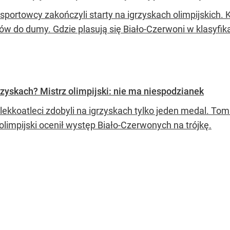
sportowcy zakończyli starty na igrzyskach olimpijskich. K
w do dumy. Gdzie plasują się Biało-Czerwoni w klasyfik
grzyskach? Mistrz olimpijski: nie ma niespodzianek
 lekkoatleci zdobyli na igrzyskach tylko jeden medal. T
olimpijski ocenił występ Biało-Czerwonych na trójkę.