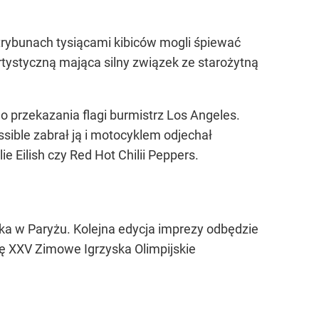
rybunach tysiącami kibiców mogli śpiewać
artystyczną mająca silny związek ze starożytną
 przekazania flagi burmistrz Los Angeles.
sible zabrał ją i motocyklem odjechał
e Eilish czy Red Hot Chilii Peppers.
ka w Paryżu. Kolejna edycja imprezy odbędzie
ię XXV Zimowe Igrzyska Olimpijskie