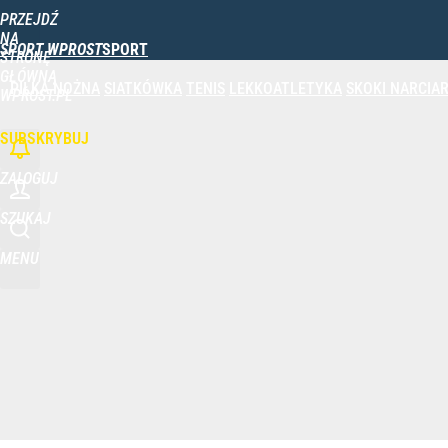
PRZEJDŹ
Udostępnij
0
Skomentuj
NA
SPORT WPROST
STRONĘ
GŁÓWNĄ
PIŁKA NOŻNA
SIATKÓWKA
TENIS
LEKKOATLETYKA
SKOKI NARCIAR
Polski finał w Warszawie! To będzie wielkie święto 
WPROST.PL
SUBSKRYBUJ
dodaj
ZALOGUJ
Iga Świątek zwróciła się do kibiców z Polski. Bę
SZUKAJ
MENU
dodaj
Real Madryt właśnie pobił rekord transferowy! For
dodaj