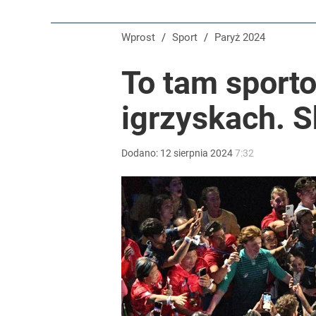
Gigantyczna kraksa na trasie Tour de Pologne! S
Wprost
/
Sport
/
Paryż 2024
dodaj
To tam sporto
Reprezentant Polski wypisze się z kadry? To kont
igrzyskach. 
dodaj
Dodano:
12
sierpnia
2024
7:32
Tajemnica paragonów grozy. Tak restauratorzy m
4