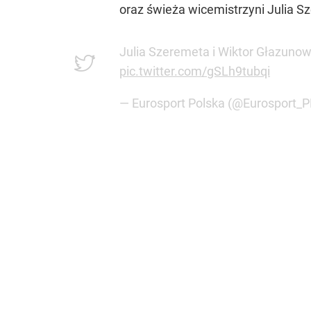
oraz świeża wicemistrzyni Julia S
Julia Szeremeta i Wiktor Głazunow
pic.twitter.com/gSLh9tubqi
— Eurosport Polska (@Eurosport_