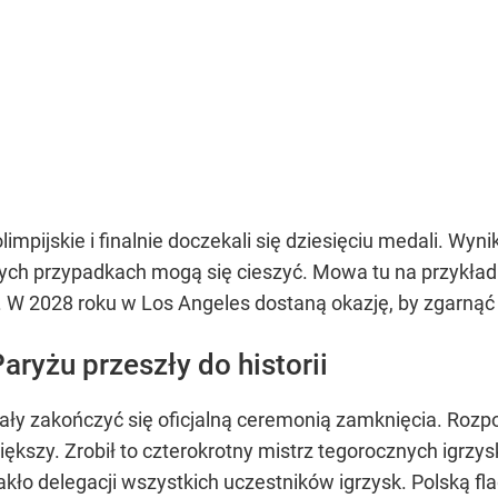
impijskie i finalnie doczekali się dziesięciu medali. Wyni
ych przypadkach mogą się cieszyć. Mowa tu na przykład o
 W 2028 roku w Los Angeles dostaną okazję, by zgarnąć 
aryżu przeszły do historii
ały zakończyć się oficjalną ceremonią zamknięcia. Rozpo
ększy. Zrobił to czterokrotny mistrz tegorocznych igrzys
akło delegacji wszystkich uczestników igrzysk. Polską fl