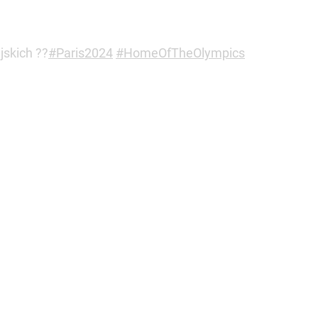
jskich ??
#Paris2024
#HomeOfTheOlympics