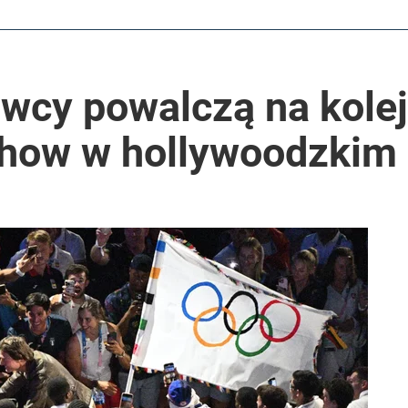
ą poszkodowani
wcy powalczą na kolej
rowersyjna decyzja
Show w hollywoodzkim 
anipulują cenami nad morzem