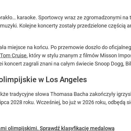
rakło… karaoke. Sportowcy wraz ze zgromadzonymi na t
ej muzyki. Kolejne koncerty zostały przedzielone częścią 
ła miejsce na końcu. Po przemowie doszło do oficjalnego
a Tom Cruise
, który w stylu znanym z filmów Misson Impos
 koncert zagrali znani na całym świecie Snoop Dogg, Billi
 olimpijskie w Los Angeles
także tradycyjne słowa Thomasa Bacha zakończyły igrzys
lipca 2028 roku. Wcześniej, bo już w 2026 roku, odbędą s
ami olimpijskimi. Sprawdź klasyfikację medalową