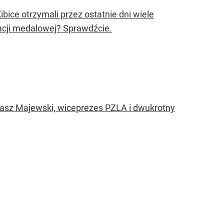
ibice otrzymali przez ostatnie dni wiele
acji medalowej? Sprawdźcie.
omasz Majewski, wiceprezes PZLA i dwukrotny