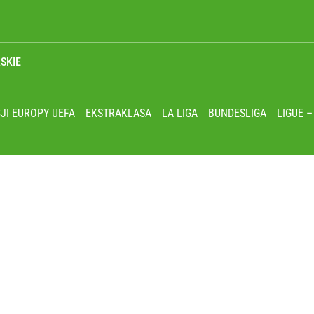
SKIE
ja Europejska podjęła decyzję
JI EUROPY UEFA
EKSTRAKLASA
LA LIGA
BUNDESLIGA
LIGUE –
 2.0 TSI 265 KM
. „Staruch” przerwał milczenie!