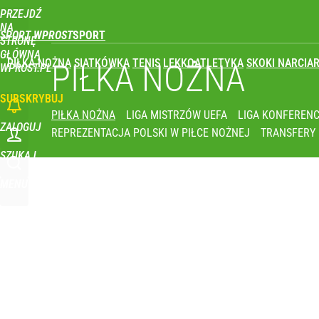
PRZEJDŹ
Udostępnij
0
Skomentuj
NA
SPORT WPROST
STRONĘ
GŁÓWNĄ
PIŁKA NOŻNA
SIATKÓWKA
TENIS
LEKKOATLETYKA
SKOKI NARCIAR
Świetne wieści dla kibiców sportu w Polsce! Komis
PIŁKA NOŻNA
WPROST.PL
SUBSKRYBUJ
dodaj
PIŁKA NOŻNA
LIGA MISTRZÓW UEFA
LIGA KONFERENC
ZALOGUJ
REPREZENTACJA POLSKI W PIŁCE NOŻNEJ
TRANSFERY
Lepiej uważaj na mandaty. Skoda Superb Sportline
SZUKAJ
MENU
dodaj
Głośna decyzja Karola Nawrockiego o ułaskawieniu
1