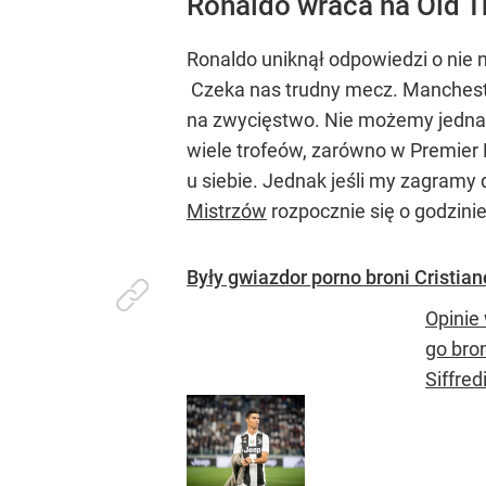
Ronaldo wraca na Old T
Ronaldo uniknął odpowiedzi o nie 
Czeka nas trudny mecz. Manchester
na zwycięstwo. Nie możemy jednak
wiele trofeów, zarówno w Premier L
u siebie. Jednak jeśli my zagram
Mistrzów
rozpocznie się o godzinie
Były gwiazdor porno broni Cristia
Opinie 
go bro
Siffredi