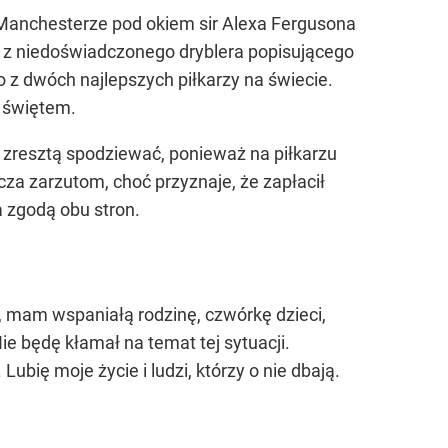
 Manchesterze pod okiem sir Alexa Fergusona
ię z niedoświadczonego dryblera popisującego
o z dwóch najlepszych piłkarzy na świecie.
m świętem.
 zresztą spodziewać, ponieważ na piłkarzu
cza zarzutom, choć przyznaje, że zapłacił
a zgodą obu stron.
 mam wspaniałą rodzinę, czwórkę dzieci,
e będę kłamał na temat tej sytuacji.
ubię moje życie i ludzi, którzy o nie dbają.