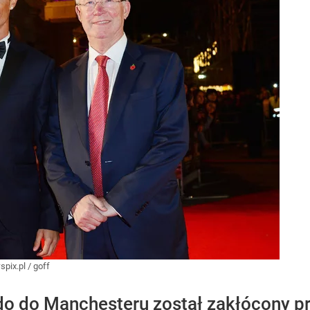
pix.pl
/
goff
do do Manchesteru został zakłócony p