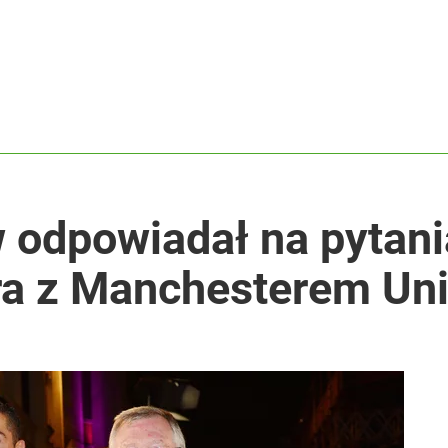
wiata patrzy z podziwem
koniec pięknej kariery
 odpowiadał na pytani
acy o przywróceniu CPN
a z Manchesterem Uni