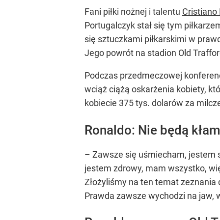
Fani piłki nożnej i talentu
Cristiano
Portugalczyk stał się tym piłkarz
się sztuczkami piłkarskimi w prawd
Jego powrót na stadion Old Traffo
Podczas przedmeczowej konferencji
wciąż ciążą oskarżenia kobiety, kt
kobiecie 375 tys. dolarów za milcz
Ronaldo: Nie będą kłama
– Zawsze się uśmiecham, jestem s
jestem zdrowy, mam wszystko, więc
Złożyliśmy na ten temat zeznania dw
Prawda zawsze wychodzi na jaw, w