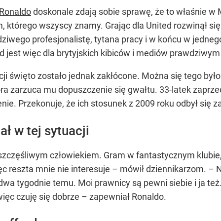
 Ronaldo
doskonale zdają sobie sprawę, że to właśnie w
em, którego wszyscy znamy. Grając dla United rozwinął s
ziwego profesjonalistę, tytana pracy i w końcu w jedneg
rd jest więc dla brytyjskich kibiców i mediów prawdziwy
 święto zostało jednak zakłócone. Można się tego było
óra zarzuca mu dopuszczenie się gwałtu. 33-latek zaprze
enie. Przekonuje, że ich stosunek z 2009 roku odbył się z
ł w tej sytuacji
zczęśliwym człowiekiem. Gram w fantastycznym klubie,
 reszta mnie nie interesuje – mówił dziennikarzom. – Ni
a tygodnie temu. Moi prawnicy są pewni siebie i ja też. L
ięc czuję się dobrze – zapewniał Ronaldo.