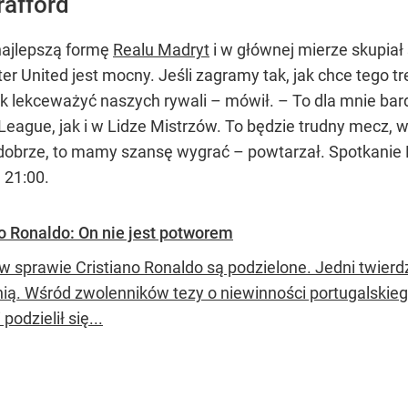
rafford
najlepszą formę
Realu Madryt
i w głównej mierze skupiał
 United jest mocny. Jeśli zagramy tak, jak chce tego tr
 lekceważyć naszych rywali – mówił. – To dla mnie ba
eague, jak i w Lidze Mistrzów. To będzie trudny mecz, w
y dobrze, to mamy szansę wygrać – powtarzał. Spotkanie
 21:00.
no Ronaldo: On nie jest potworem
w sprawie Cristiano Ronaldo są podzielone. Jedni twierdz
nią. Wśród zwolenników tezy o niewinności portugalskie
 podzielił się...