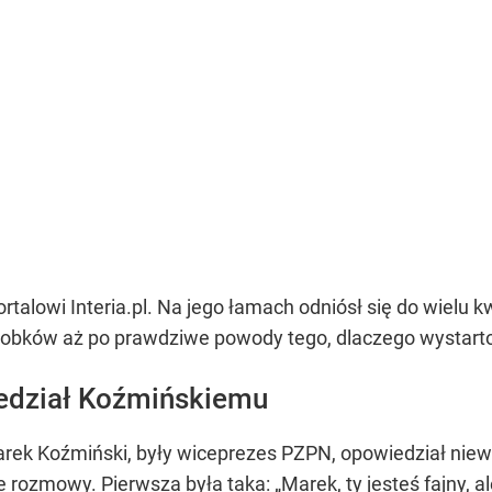
rtalowi Interia.pl. Na jego łamach odniósł się do wielu k
arobków aż po prawdziwe powody tego, dlaczego wystar
edział Koźmińskiemu
ek Koźmiński, były wiceprezes PZPN, opowiedział niew
e rozmowy. Pierwsza była taka: „Marek, ty jesteś fajny, a