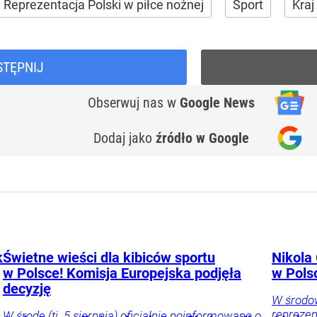
Reprezentacja Polski w piłce nożnej
Sport
Kraj
STĘPNIJ
Obserwuj nas
w
Google News
Dodaj jako
źródło w Google
k
Świetne wieści dla kibiców sportu
Nikola
w Polsce! Komisja Europejska podjęła
w Pols
decyzję
W środow
reprezent
W środę (tj. 5 sierpnia) oficjalnie poinformowano o