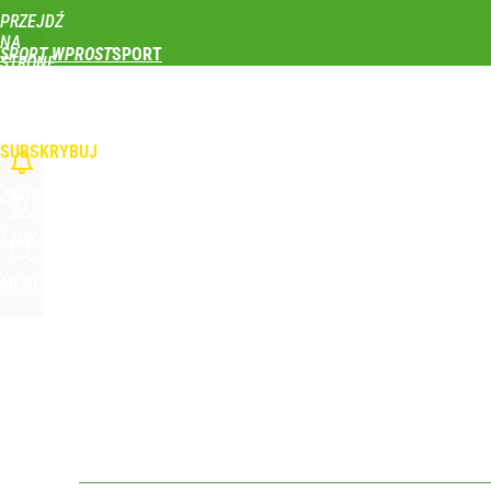
PRZEJDŹ
Udostępnij
0
Skomentuj
NA
SPORT WPROST
STRONĘ
GŁÓWNĄ
PIŁKA NOŻNA
SIATKÓWKA
TENIS
LEKKOATLETYKA
SKOKI NARCIAR
Świetne wieści dla kibiców sportu w Polsce! Komis
WPROST.PL
SUBSKRYBUJ
dodaj
ZALOGUJ
Vistula x LOT: Elegancja w podróży. Premiera wspó
SZUKAJ
MENU
dodaj
Wróbel: Wywiad z Woydyłło o Idze Świątek obnaży
dodaj