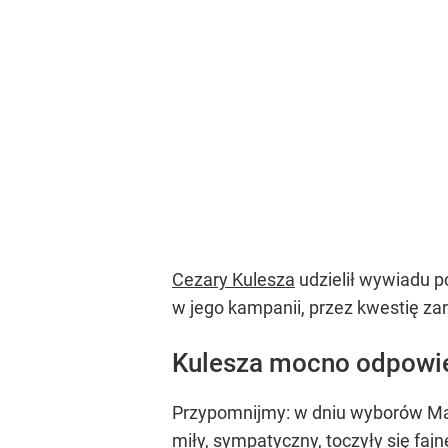
Cezary Kulesza
udzielił wywiadu po
w jego kampanii, przez kwestię z
Kulesza mocno odpowi
Przypomnijmy: w dniu wyborów Mar
miły, sympatyczny, toczyły się fajn