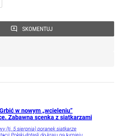
SKOMENTUJ
 Grbić w nowym „wcieleniu”
ce. Zabawna scenka z siatkarzami
y (tj. 5 sierpnia) poranek siatkarze
acji Polski dotarli do kraju po turnieju