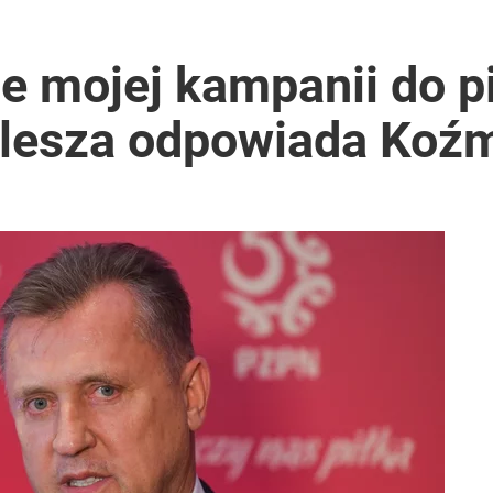
 mojej kampanii do pi
ulesza odpowiada Koź
i. Tego potrzebuje dziś cała Europa
2030 roku?