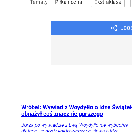
Piłka nożna
Ekstraklasa
UDO
Wróbel: Wywiad z Woydyłło o Idze Świąte
obnażył coś znacznie gorszego
Burza po wywiadzie z Ewą Woydyłło nie wybuchła
dlatego, że padły kontrowersyjne słowa o Idze