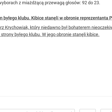
wyborach z miażdżącą przewagą głosów: 92 do 23.
 byłego klubu. Kibice stanęli w obronie reprezentanta P
rz Krychowiak, który niedawno był bohaterem nieoczekiw
 strony byłego klubu. W jego obronie stanęli kibice.