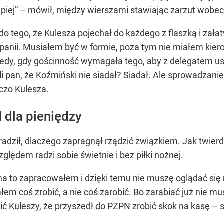
lepiej” – mówił, między wierszami stawiając zarzut wob
o tego, że Kulesza pojechał do każdego z flaszką i załatw
panii. Musiałem być w formie, poza tym nie miałem kie
y, gdy gościnność wymagała tego, aby z delegatem usi
i pan, że Koźmiński nie siadał? Siadał. Ale sprowadzani
czo Kulesza.
 dla pieniędzy
dził, dlaczego zapragnął rządzić związkiem. Jak twierdz
lędem radzi sobie świetnie i bez piłki nożnej.
na to zapracowałem i dzięki temu nie muszę oglądać się 
 coś zrobić, a nie coś zarobić. Bo zarabiać już nie musz
ć Kuleszy, że przyszedł do PZPN zrobić skok na kasę – s