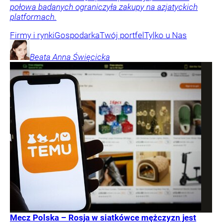
połowa badanych ograniczyła zakupy na azjatyckich
platformach.
Firmy i rynki
Gospodarka
Twój portfel
Tylko u Nas
Beata Anna
Święcicka
Mecz Polska – Rosja w siatkówce mężczyzn jest