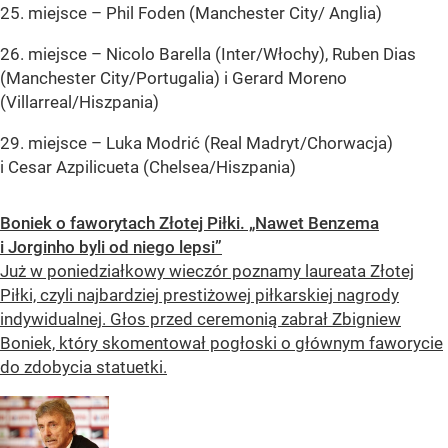
25. miejsce – Phil Foden (Manchester City/ Anglia)
26. miejsce – Nicolo Barella (Inter/Włochy), Ruben Dias
(Manchester City/Portugalia) i Gerard Moreno
(Villarreal/Hiszpania)
29. miejsce – Luka Modrić (Real Madryt/Chorwacja)
i Cesar Azpilicueta (Chelsea/Hiszpania)
Boniek o faworytach Złotej Piłki. „Nawet Benzema
i Jorginho byli od niego lepsi”
Już w poniedziałkowy wieczór poznamy laureata Złotej
Piłki, czyli najbardziej prestiżowej piłkarskiej nagrody
indywidualnej. Głos przed ceremonią zabrał Zbigniew
Boniek, który skomentował pogłoski o głównym faworycie
do zdobycia statuetki.