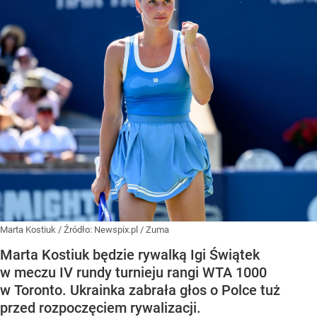
Marta Kostiuk
/ Źródło:
Newspix.pl
/
Zuma
Marta Kostiuk będzie rywalką Igi Świątek
w meczu IV rundy turnieju rangi WTA 1000
w Toronto. Ukrainka zabrała głos o Polce tuż
przed rozpoczęciem rywalizacji.