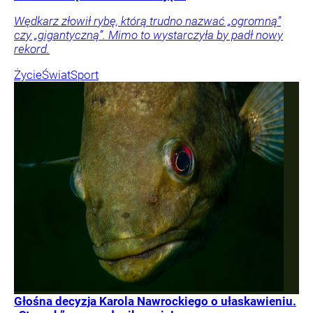
Wędkarz złowił rybę, którą trudno nazwać „ogromną”
czy „gigantyczną”. Mimo to wystarczyła by padł nowy
rekord.
Życie
Świat
Sport
Głośna decyzja Karola Nawrockiego o ułaskawieniu.