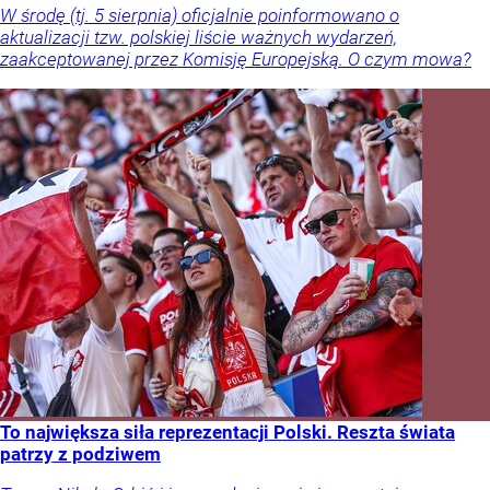
W środę (tj. 5 sierpnia) oficjalnie poinformowano o
aktualizacji tzw. polskiej liście ważnych wydarzeń,
zaakceptowanej przez Komisję Europejską. O czym mowa?
To największa siła reprezentacji Polski. Reszta świata
patrzy z podziwem