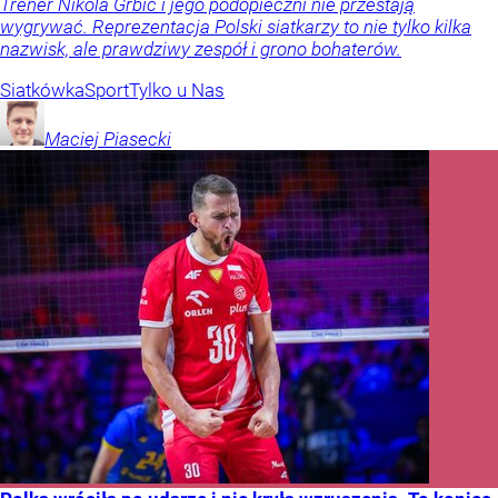
Trener Nikola Grbić i jego podopieczni nie przestają
wygrywać. Reprezentacja Polski siatkarzy to nie tylko kilka
nazwisk, ale prawdziwy zespół i grono bohaterów.
Siatkówka
Sport
Tylko u Nas
Maciej
Piasecki