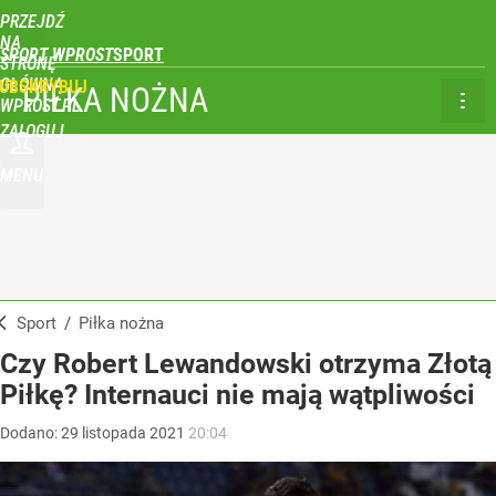
PRZEJDŹ
NA
SPORT WPROST
STRONĘ
GŁÓWNĄ
UBSKRYBUJ
PIŁKA NOŻNA
WPROST.PL
ZALOGUJ
MENU
Sport
/
Piłka nożna
Czy Robert Lewandowski otrzyma Złotą
Piłkę? Internauci nie mają wątpliwości
Dodano:
29
listopada
2021
20:04