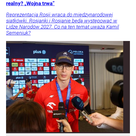
realny? „Wojna trwa”
Reprezentacja Rosji wraca do międzynarodowej
siatkówki. Rosjanki i Rosjanie będą występować w
Lidze Narodów 2027. Co na ten temat uważa Kamil
Semeniuk?