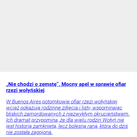
„Nie chodzi o zemstę”. Mocny apel w sprawie ofiar
rzezi wołyńskiej
W Buenos Aires potomkowie ofiar rzezi wołyńskiej
wciąż pokazują rodzinne zdjęcia i listy, wspominając
bliskich zamordowanych z niezwykłym okrucieństwem.
Ich dramat przypomina, że dla wielu rodzin Wołyń nie
jest historią zamkniętą, lecz bolesną raną, która do dziś
nie została zagojona.