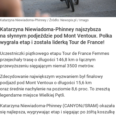
Katarzyna Niewiadoma-Phinney
/ Źródło:
Newspix.pl
/
Imago
Katarzyna Niewiadoma-Phinney najszybsza
na słynnym podjeździe pod Mont Ventoux. Polka
wygrała etap i została liderką Tour de France!
Uczestniczki piątkowego etapu Tour de France Femmes
przejechały trasę o długości 146,8 km o łącznym
przewyższeniu sięgającym niemal 3500 metrów.
Zdecydowanie największym wyzwaniem był finałowy
podjazd pod Mont Ventoux o długości 15,6 km
oraz średnie nachylenie na poziomie 8,6 proc. To zresztą
legendarne miejsce Wielkiej Pętli.
Katarzyna Niewiadoma-Phinney (CANYON//SRAM) okazała
się najlepsza, wygrywając etap i sięgając po żółtą koszulkę