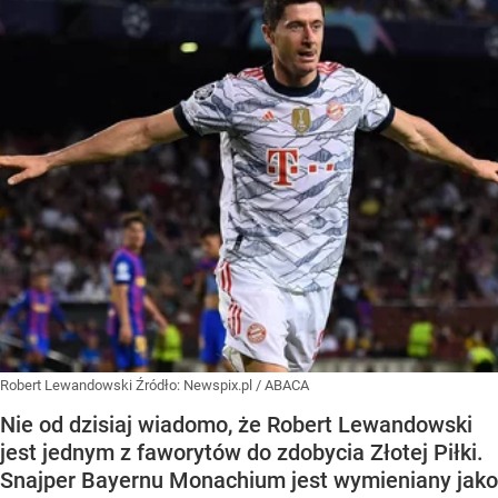
Robert Lewandowski
Źródło:
Newspix.pl
/
ABACA
Nie od dzisiaj wiadomo, że Robert Lewandowski
jest jednym z faworytów do zdobycia Złotej Piłki.
Snajper Bayernu Monachium jest wymieniany jako