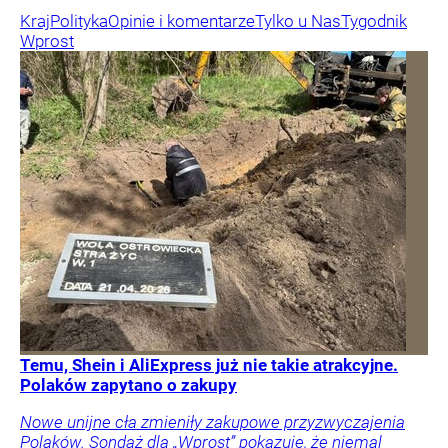
Kraj
Polityka
Opinie i komentarze
Tylko u Nas
Tygodnik
Wprost
Temu, Shein i AliExpress już nie takie atrakcyjne.
Polaków zapytano o zakupy
Nowe unijne cła zmieniły zakupowe przyzwyczajenia
Polaków. Sondaż dla „Wprost” pokazuje, że niemal