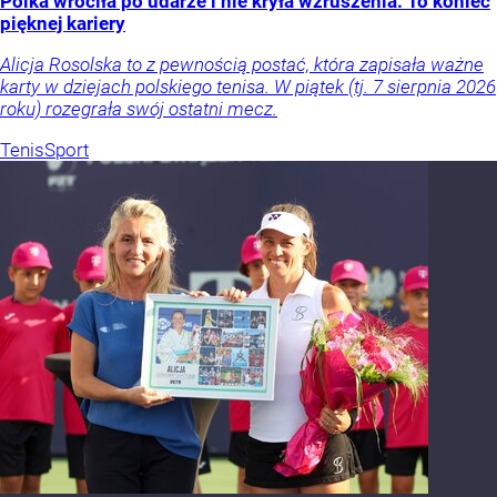
Polka wróciła po udarze i nie kryła wzruszenia. To koniec
pięknej kariery
Alicja Rosolska to z pewnością postać, która zapisała ważne
karty w dziejach polskiego tenisa. W piątek (tj. 7 sierpnia 2026
roku) rozegrała swój ostatni mecz.
Tenis
Sport