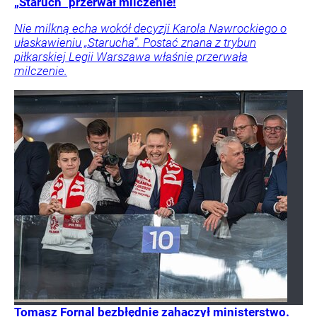
„Staruch” przerwał milczenie!
Nie milkną echa wokół decyzji Karola Nawrockiego o
ułaskawieniu „Starucha”. Postać znana z trybun
piłkarskiej Legii Warszawa właśnie przerwała
milczenie.
Tomasz Fornal bezbłędnie zahaczył ministerstwo.