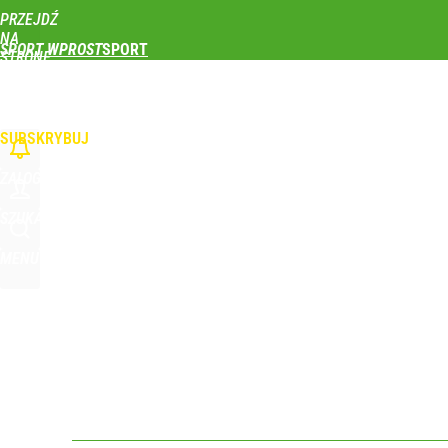
PRZEJDŹ
Udostępnij
0
Skomentuj
NA
SPORT WPROST
STRONĘ
GŁÓWNĄ
PIŁKA NOŻNA
SIATKÓWKA
TENIS
LEKKOATLETYKA
SKOKI NARCIAR
Real Madryt właśnie pobił rekord transferowy! For
WPROST.PL
SUBSKRYBUJ
dodaj
ZALOGUJ
Polski finał w Warszawie! To będzie wielkie święto 
SZUKAJ
MENU
dodaj
Reprezentant Polski wypisze się z kadry? To kont
dodaj