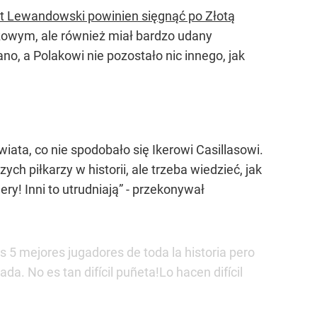
t Lewandowski powinien sięgnąć po Złotą
zowym, ale również miał bardzo udany
no, a Polakowi nie pozostało nic innego, jak
ata, co nie spodobało się Ikerowi Casillasowi.
ych piłkarzy w historii, ale trzeba wiedzieć, jak
ry! Inni to utrudniają”
- przekonywał
 5 mejores jugadores de toda la historia pero
. No es tan difícil puñeta!Lo hacen difícil