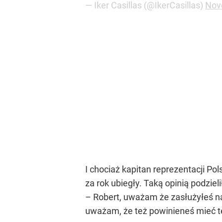
— Iker Casillas (@IkerCasillas)
Nov
I chociaż kapitan reprezentacji Po
za rok ubiegły. Taką opinią podzie
– Robert, uważam że zasłużyłeś na
uważam, że też powinieneś mieć t