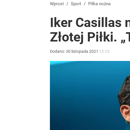
Iga Świątek zwróciła się do kibiców z Polski. Bę
Wprost
/
Sport
/
Piłka nożna
Iker Casillas 
dodaj
Złotej Piłki. 
Gigantyczna kraksa na trasie Tour de Pologne! S
Dodano:
30
listopada
2021
12:13
dodaj
Tajemnica paragonów grozy. Tak restauratorzy m
3