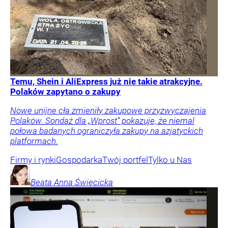
Temu, Shein i AliExpress już nie takie atrakcyjne.
Polaków zapytano o zakupy
Nowe unijne cła zmieniły zakupowe przyzwyczajenia
Polaków. Sondaż dla „Wprost” pokazuje, że niemal
połowa badanych ograniczyła zakupy na azjatyckich
platformach.
Firmy i rynki
Gospodarka
Twój portfel
Tylko u Nas
Beata Anna
Święcicka