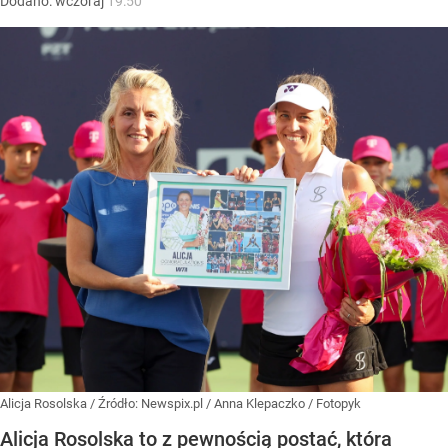
Dodano:
wczoraj
19:50
Alicja Rosolska
/ Źródło:
Newspix.pl
/
Anna Klepaczko / Fotopyk
Alicja Rosolska to z pewnością postać, która