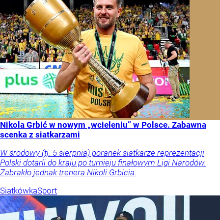
Nikola Grbić w nowym „wcieleniu” w Polsce. Zabawna
scenka z siatkarzami
W środowy (tj. 5 sierpnia) poranek siatkarze reprezentacji
Polski dotarli do kraju po turnieju finałowym Ligi Narodów.
Zabrakło jednak trenera Nikoli Grbicia.
Siatkówka
Sport