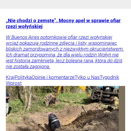
„Nie chodzi o zemstę”. Mocny apel w sprawie ofiar
rzezi wołyńskiej
W Buenos Aires potomkowie ofiar rzezi wołyńskiej
wciąż pokazują rodzinne zdjęcia i listy, wspominając
bliskich zamordowanych z niezwykłym okrucieństwem.
Ich dramat przypomina, że dla wielu rodzin Wołyń nie
jest historią zamkniętą, lecz bolesną raną, która do dziś
nie została zagojona.
Kraj
Polityka
Opinie i komentarze
Tylko u Nas
Tygodnik
Wprost