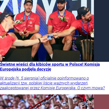
Świetne wieści dla kibiców sportu w Polsce! Komisja
Europejska podjęła decyzję
W środę (tj. 5 sierpnia) oficjalnie poinformowano o
aktualizacji tzw. polskiej liście ważnych wydarzeń,
zaakceptowanej przez Komisję Europejską. O czym mowa?