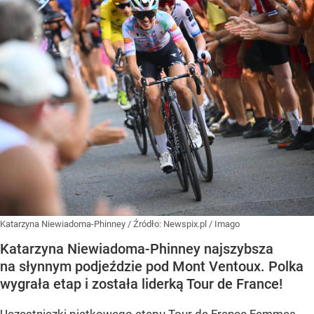
Katarzyna Niewiadoma-Phinney
/ Źródło:
Newspix.pl
/
Imago
Katarzyna Niewiadoma-Phinney najszybsza
na słynnym podjeździe pod Mont Ventoux. Polka
wygrała etap i została liderką Tour de France!