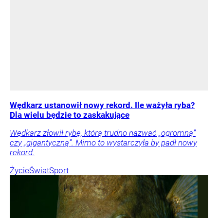
Wędkarz ustanowił nowy rekord. Ile ważyła ryba?
Dla wielu będzie to zaskakujące
Wędkarz złowił rybę, którą trudno nazwać „ogromną”
czy „gigantyczną”. Mimo to wystarczyła by padł nowy
rekord.
Życie
Świat
Sport