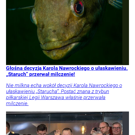
Głośna decyzja Karola Nawrockiego o ułaskawieniu.
„Staruch” przerwał milczenie!
Nie milkną echa wokół decyzji Karola Nawrockiego o
ułaskawieniu „Starucha”. Postać znana z trybun
piłkarskiej Legii Warszawa właśnie przerwała
milczenie.