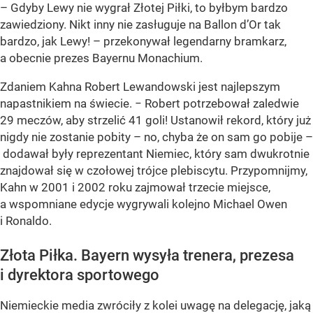
– Gdyby Lewy nie wygrał Złotej Piłki, to byłbym bardzo
zawiedziony. Nikt inny nie zasługuje na Ballon d’Or tak
bardzo, jak Lewy! – przekonywał legendarny bramkarz,
a obecnie prezes Bayernu Monachium.
Zdaniem Kahna Robert Lewandowski jest najlepszym
napastnikiem na świecie. − Robert potrzebował zaledwie
29 meczów, aby strzelić 41 goli! Ustanowił rekord, który już
nigdy nie zostanie pobity – no, chyba że on sam go pobije –
dodawał były reprezentant Niemiec, który sam dwukrotnie
znajdował się w czołowej trójce plebiscytu. Przypomnijmy,
Kahn w 2001 i 2002 roku zajmował trzecie miejsce,
a wspomniane edycje wygrywali kolejno Michael Owen
i Ronaldo.
Złota Piłka. Bayern wysyła trenera, prezesa
i dyrektora sportowego
Niemieckie media zwróciły z kolei uwagę na delegację, jaką