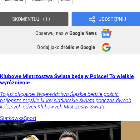
SKOMENTUJ
UDOSTĘPNIJ
1
Obserwuj nas
w
Google News
Dodaj jako
źródło w Google
Klubowe Mistrzostwa Świata będą w Polsce! To wielkie
wyróżnienie
To już oficjalne! Województwo Śląskie będzie gościć
najlepsze męskie kluby siatkarskie świata podczas dwóch
kolejnych edycji Klubowych Mistrzostw Świata.
Siatkówka
Sport