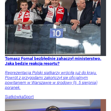
Tomasz Fornal bezbłędnie zahaczył ministerstwo.
Jaka będzie reakcja resortu?
Reprezentacja Polski siatkarzy wróciła już do kraju.
Powrót z przygodami zakończył się oficjalnym
powitaniem w Warszawie w środowy (tj. 5 sierpnia)
poranek.
Siatkówka
Sport