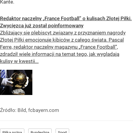
Kante.
Redaktor naczelny „France Football” o kulisach Złotej Piłki.
Zwycięzca już został poinformowany
Zbliżający się plebiscyt związany z przyznaniem nagrody
Złotej Piłki emocjonuje kibiców z całego świata. Pascal
Ferre, redaktor naczelny magazynu „France Football”,
zdradził wiele informacji na temat tego, jak wyglądają
kulisy w kwestii...
Źródło:
Bild, fcbayern.com
Piłka nożna
Bundesliga
Sport