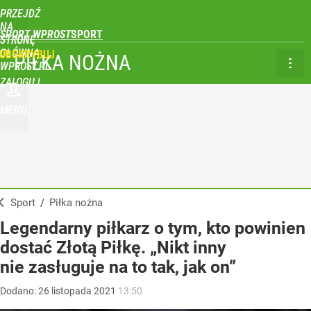
PRZEJDŹ
NA
SPORT WPROST
STRONĘ
GŁÓWNĄ
UBSKRYBUJ
PIŁKA NOŻNA
WPROST.PL
ZALOGUJ
MENU
Sport
/
Piłka nożna
Legendarny piłkarz o tym, kto powinien
dostać Złotą Piłkę. „Nikt inny
nie zasługuje na to tak, jak on”
Dodano:
26
listopada
2021
13:50