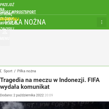
PRZEJDŹ
NA
SPORT WPROST
STRONĘ
GŁÓWNĄ
UBSKRYBUJ
PIŁKA NOŻNA
WPROST.PL
ZALOGUJ
MENU
Sport
/
Piłka nożna
Tragedia na meczu w Indonezji. FIFA
wydała komunikat
Dodano:
2
października
2022
20:09