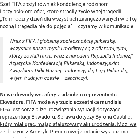
Szef FIFA złożył również kondolencje rodzinom
i przyjaciołom ofiar, które straciły życie w tej tragedii.
„To mroczny dzień dla wszystkich zaangażowanych w piłkę
nożną i tragedia nie do pojęcia” – czytamy w komunikacie.
Wraz z FIFA i globalną społecznością piłkarską,
wszystkie nasze myśli i modlitwy są z ofiarami, tymi,
którzy zostali ranni, wraz z narodem Republiki Indonezji,
Azjatycką Konfederacją Piłkarską, Indonezyjskim
Związkiem Piłki Nożnej i Indonezyjską Ligą Piłkarską,
w tym trudnym czasie – zakończył.
Nowe dowody ws. afery z udziałem reprezentanta
Ekwadoru. FIFA może wyrzucić uczestnika mundialu
FIFA jest coraz bliżej rozwiązania sytuacji dotyczącej
reprezentacji Ekwadoru. Sprawa dotyczy Byrona Castillo,
który miał grać, mając sfałszowany akt urodzenia. Możliwe,
że drużyna z Ameryki Południowej zostanie wykluczona