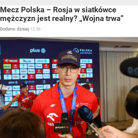
Mecz Polska – Rosja w siatkówce
mężczyzn jest realny? „Wojna trwa”
Dodano:
dzisiaj
12:38