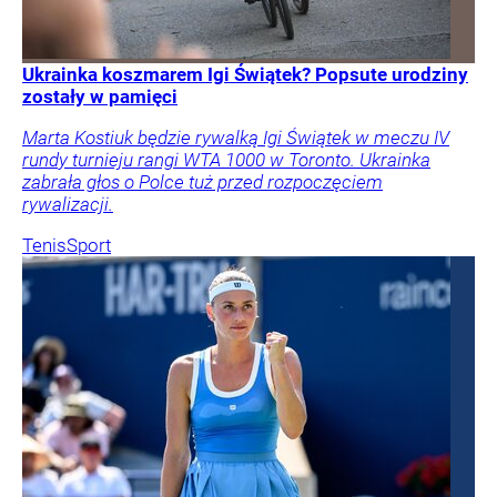
Ukrainka koszmarem Igi Świątek? Popsute urodziny
zostały w pamięci
Marta Kostiuk będzie rywalką Igi Świątek w meczu IV
rundy turnieju rangi WTA 1000 w Toronto. Ukrainka
zabrała głos o Polce tuż przed rozpoczęciem
rywalizacji.
Tenis
Sport