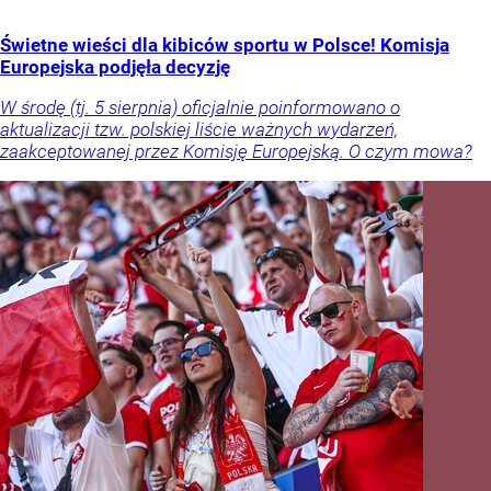
Świetne wieści dla kibiców sportu w Polsce! Komisja
Europejska podjęła decyzję
W środę (tj. 5 sierpnia) oficjalnie poinformowano o
aktualizacji tzw. polskiej liście ważnych wydarzeń,
zaakceptowanej przez Komisję Europejską. O czym mowa?