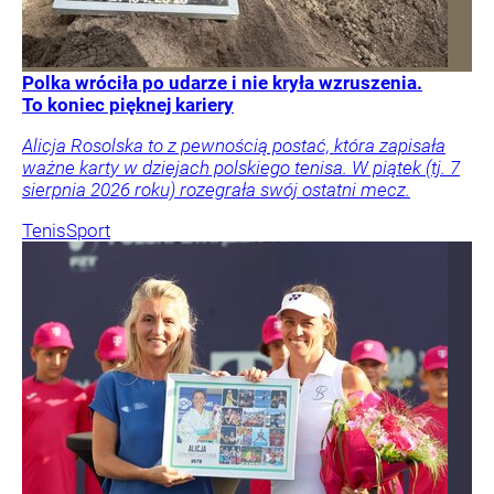
Polka wróciła po udarze i nie kryła wzruszenia.
To koniec pięknej kariery
Alicja Rosolska to z pewnością postać, która zapisała
ważne karty w dziejach polskiego tenisa. W piątek (tj. 7
sierpnia 2026 roku) rozegrała swój ostatni mecz.
Tenis
Sport