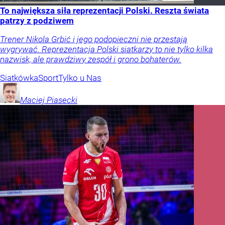
To największa siła reprezentacji Polski. Reszta świata
patrzy z podziwem
Trener Nikola Grbić i jego podopieczni nie przestają
wygrywać. Reprezentacja Polski siatkarzy to nie tylko kilka
nazwisk, ale prawdziwy zespół i grono bohaterów.
Siatkówka
Sport
Tylko u Nas
Maciej
Piasecki