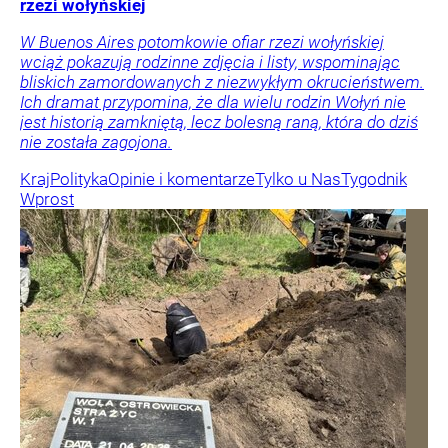
rzezi wołyńskiej
W Buenos Aires potomkowie ofiar rzezi wołyńskiej
wciąż pokazują rodzinne zdjęcia i listy, wspominając
bliskich zamordowanych z niezwykłym okrucieństwem.
Ich dramat przypomina, że dla wielu rodzin Wołyń nie
jest historią zamkniętą, lecz bolesną raną, która do dziś
nie została zagojona.
Kraj
Polityka
Opinie i komentarze
Tylko u Nas
Tygodnik
Wprost