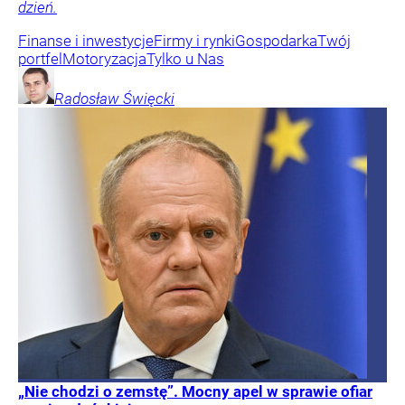
dzień.
Finanse i inwestycje
Firmy i rynki
Gospodarka
Twój
portfel
Motoryzacja
Tylko u Nas
Radosław
Święcki
„Nie chodzi o zemstę”. Mocny apel w sprawie ofiar