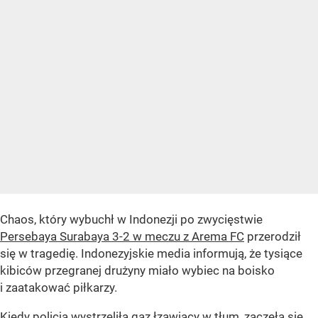
Chaos, który wybuchł w Indonezji po zwycięstwie
Persebaya Surabaya 3-2 w meczu z Arema FC
przerodził
się w tragedię. Indonezyjskie media informują, że tysiące
kibiców przegranej drużyny miało wybiec na boisko
i zaatakować piłkarzy.
Kiedy policja wystrzeliła gaz łzawiący w tłum, zaczęła się