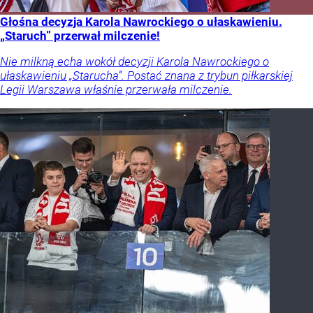
Głośna decyzja Karola Nawrockiego o ułaskawieniu.
„Staruch” przerwał milczenie!
Nie milkną echa wokół decyzji Karola Nawrockiego o
ułaskawieniu „Starucha”. Postać znana z trybun piłkarskiej
Legii Warszawa właśnie przerwała milczenie.