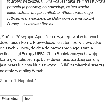
to zrobić wszędzie. […] Prawda jest taka, że infrastruktura
potrzebuje poprawy, co powoduje, że jest trochę
lekceważona, ale jako miłośnik Włoch i włoskiego
futbolu, mam nadzieję, że kluby powrócą na szczyt
Europy – skwitował Boniek.
„Zibi” na Półwyspie Apenińskim występował w barwach
Juventusu i Romy. Niewykluczone zatem, że w przypadku
obu tych klubów, dojdzie do bezpośredniego starcia
w finale Ligi Europy UEFA. Choć Boniek zaczynał swoją
karierę w Italii, broniąc barw Juventusu, bardziej ceniony
jest przez kibiców klubu z Rzymu. "Zibi" zamieszkał zresztą
na stałe w stolicy Włoch.
Źródło:
"Il Napolista"
Piłka nożna
Sport