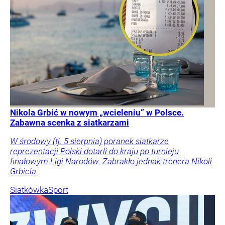
Nikola Grbić w nowym „wcieleniu” w Polsce.
Zabawna scenka z siatkarzami
W środowy (tj. 5 sierpnia) poranek siatkarze
reprezentacji Polski dotarli do kraju po turnieju
finałowym Ligi Narodów. Zabrakło jednak trenera Nikoli
Grbicia.
Siatkówka
Sport