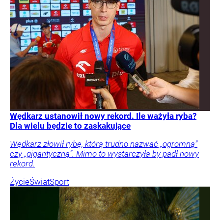
Wędkarz ustanowił nowy rekord. Ile ważyła ryba?
Dla wielu będzie to zaskakujące
Wędkarz złowił rybę, którą trudno nazwać „ogromną”
czy „gigantyczną”. Mimo to wystarczyła by padł nowy
rekord.
Życie
Świat
Sport