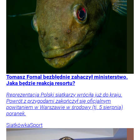
Tomasz Fornal bezbłędnie zahaczył ministerstwo.
Jaka będzie reakcja resortu?
Reprezentacja Polski siatkarzy wróciła już do kraju.
Powrót z przygodami zakończył się oficjalnym
powitaniem w Warszawie w środowy (tj. 5 sierpnia)
poranek.
Siatkówka
Sport