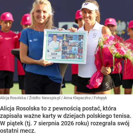
Alicja Rosolska
/ Źródło:
Newspix.pl
/
Anna Klepaczko / Fotopyk
Alicja Rosolska to z pewnością postać, która
zapisała ważne karty w dziejach polskiego tenisa.
W piątek (tj. 7 sierpnia 2026 roku) rozegrała swój
ostatni mecz.