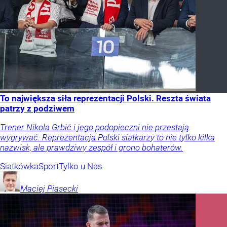
To największa siła reprezentacji Polski. Reszta świata
patrzy z podziwem
Trener Nikola Grbić i jego podopieczni nie przestają
wygrywać. Reprezentacja Polski siatkarzy to nie tylko kilka
nazwisk, ale prawdziwy zespół i grono bohaterów.
Siatkówka
Sport
Tylko u Nas
Maciej
Piasecki