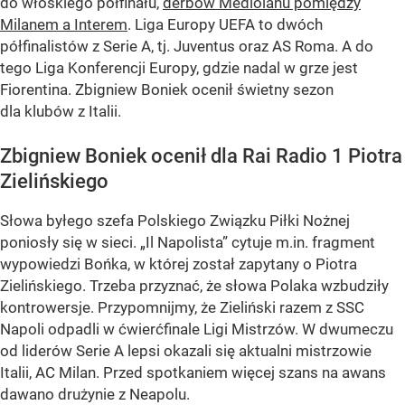
do włoskiego półfinału,
derbów Mediolanu pomiędzy
Milanem a Interem
. Liga Europy UEFA to dwóch
półfinalistów z Serie A, tj. Juventus oraz AS Roma. A do
tego Liga Konferencji Europy, gdzie nadal w grze jest
Fiorentina. Zbigniew Boniek ocenił świetny sezon
dla klubów z Italii.
Zbigniew Boniek ocenił dla Rai Radio 1 Piotra
Zielińskiego
Słowa byłego szefa Polskiego Związku Piłki Nożnej
poniosły się w sieci. „Il Napolista” cytuje m.in. fragment
wypowiedzi Bońka, w której został zapytany o Piotra
Zielińskiego. Trzeba przyznać, że słowa Polaka wzbudziły
kontrowersje. Przypomnijmy, że Zieliński razem z SSC
Napoli odpadli w ćwierćfinale Ligi Mistrzów. W dwumeczu
od liderów Serie A lepsi okazali się aktualni mistrzowie
Italii, AC Milan. Przed spotkaniem więcej szans na awans
dawano drużynie z Neapolu.