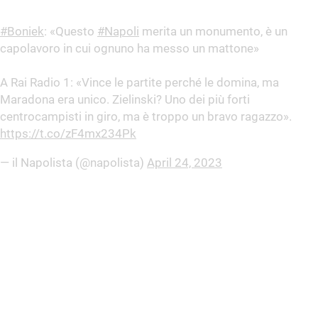
#Boniek
: «Questo
#Napoli
merita un monumento, è un
capolavoro in cui ognuno ha messo un mattone»
A Rai Radio 1: «Vince le partite perché le domina, ma
Maradona era unico. Zielinski? Uno dei più forti
centrocampisti in giro, ma è troppo un bravo ragazzo».
https://t.co/zF4mx234Pk
— il Napolista (@napolista)
April 24, 2023