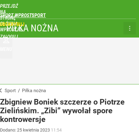
PRZEJDŹ
NA
SPORT WPROST
STRONĘ
GŁÓWNĄ
UBSKRYBUJ
PIŁKA NOŻNA
WPROST.PL
ZALOGUJ
MENU
Sport
/
Piłka nożna
Zbigniew Boniek szczerze o Piotrze
Zielińskim. „Zibi” wywołał spore
kontrowersje
Dodano:
25
kwietnia
2023
11:54