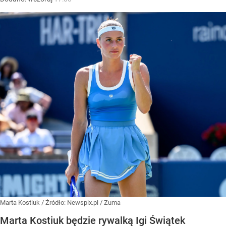
Marta Kostiuk
/ Źródło:
Newspix.pl
/
Zuma
Marta Kostiuk będzie rywalką Igi Świątek