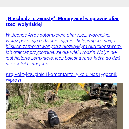
„Nie chodzi o zemstę”. Mocny apel w sprawie ofiar
rzezi wołyńskiej
W Buenos Aires potomkowie ofiar rzezi wołyńskiej
wciąż pokazują rodzinne zdjęcia i listy, wspominając
bliskich zamordowanych z niezwykłym okrucieństwem.
Ich dramat przypomina, że dla wielu rodzin Wołyń nie
jest historią zamkniętą, lecz bolesną raną, która do dziś
nie została zagojona.
Kraj
Polityka
Opinie i komentarze
Tylko u Nas
Tygodnik
Wprost