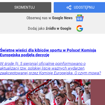
SKOMENTUJ
UDOSTĘPNIJ
Obserwuj nas
w
Google News
Dodaj jako
źródło w Google
Świetne wieści dla kibiców sportu w Polsce! Komisja
Europejska podjęła decyzję
W środę (tj. 5 sierpnia) oficjalnie poinformowano o
aktualizacji tzw. polskiej liście ważnych wydarzeń,
zaakceptowanej przez Komisję Europejską. O czym mowa?