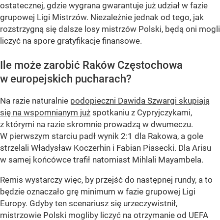
ostatecznej, gdzie wygrana gwarantuje już udział w fazie
grupowej Ligi Mistrzów. Niezależnie jednak od tego, jak
rozstrzygną się dalsze losy mistrzów Polski, będą oni mogli
liczyć na spore gratyfikacje finansowe.
Ile może zarobić Raków Częstochowa
w europejskich pucharach?
Na razie naturalnie
podopieczni Dawida Szwargi skupiają
się na wspomnianym już
spotkaniu z Cypryjczykami,
z którymi na razie skromnie prowadzą w dwumeczu.
W pierwszym starciu padł wynik 2:1 dla Rakowa, a gole
strzelali Władysław Koczerhin i Fabian Piasecki. Dla Arisu
w samej końcówce trafił natomiast Mihlali Mayambela.
Remis wystarczy więc, by przejść do następnej rundy, a to
będzie oznaczało grę minimum w fazie grupowej Ligi
Europy. Gdyby ten scenariusz się urzeczywistnił,
mistrzowie Polski mogliby liczyć na otrzymanie od UEFA