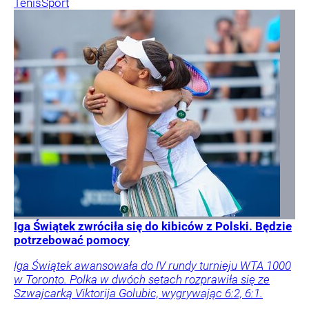
Tenis
Sport
Iga Świątek zwróciła się do kibiców z Polski. Będzie
potrzebować pomocy
Iga Świątek awansowała do IV rundy turnieju WTA 1000
w Toronto. Polka w dwóch setach rozprawiła się ze
Szwajcarką Viktorija Golubic, wygrywając 6:2, 6:1.