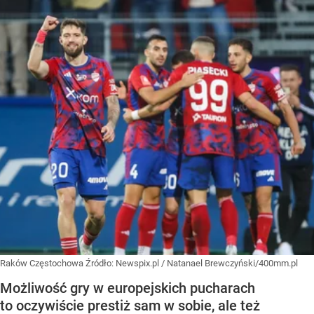
Raków Częstochowa
Źródło:
Newspix.pl
/
Natanael Brewczyński/400mm.pl
Możliwość gry w europejskich pucharach
to oczywiście prestiż sam w sobie, ale też