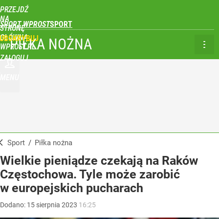
PRZEJDŹ
NA
SPORT WPROST
STRONĘ
GŁÓWNĄ
UBSKRYBUJ
PIŁKA NOŻNA
WPROST.PL
ZALOGUJ
MENU
Sport
/
Piłka nożna
Wielkie pieniądze czekają na Raków
Częstochowa. Tyle może zarobić
w europejskich pucharach
Dodano:
15
sierpnia
2023
16:25