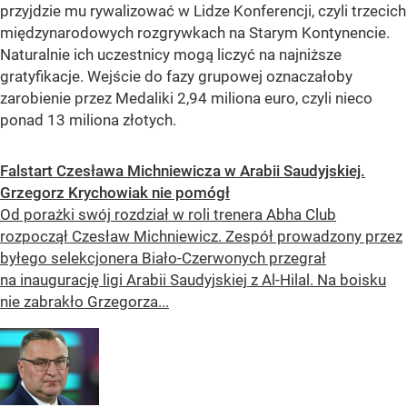
przyjdzie mu rywalizować w Lidze Konferencji, czyli trzecich
międzynarodowych rozgrywkach na Starym Kontynencie.
Naturalnie ich uczestnicy mogą liczyć na najniższe
gratyfikacje. Wejście do fazy grupowej oznaczałoby
zarobienie przez Medaliki 2,94 miliona euro, czyli nieco
ponad 13 miliona złotych.
Falstart Czesława Michniewicza w Arabii Saudyjskiej.
Grzegorz Krychowiak nie pomógł
Od porażki swój rozdział w roli trenera Abha Club
rozpoczął Czesław Michniewicz. Zespół prowadzony przez
byłego selekcjonera Biało-Czerwonych przegrał
na inaugurację ligi Arabii Saudyjskiej z Al-Hilal. Na boisku
nie zabrakło Grzegorza...