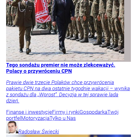
Tego sondażu premier nie może zlekceważyć.
Polacy o przywróceniu CPN
Prawie dwie trzecie Polaków chce przywrócenia
pakietu CPN na dwa ostatnie tygodnie wakacji – wynika
z sondażu dla „Wprost”. Decyzja w tej sprawie lada
dzień.
Finanse i inwestycje
Firmy i rynki
Gospodarka
Twój
portfel
Motoryzacja
Tylko u Nas
Radosław
Święcki