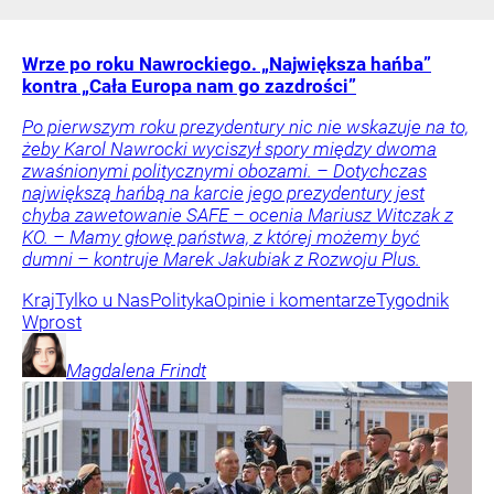
Wrze po roku Nawrockiego. „Największa hańba”
kontra „Cała Europa nam go zazdrości”
Po pierwszym roku prezydentury nic nie wskazuje na to,
żeby Karol Nawrocki wyciszył spory między dwoma
zwaśnionymi politycznymi obozami. – Dotychczas
największą hańbą na karcie jego prezydentury jest
chyba zawetowanie SAFE – ocenia Mariusz Witczak z
KO. – Mamy głowę państwa, z której możemy być
dumni – kontruje Marek Jakubiak z Rozwoju Plus.
Kraj
Tylko u Nas
Polityka
Opinie i komentarze
Tygodnik
Wprost
Magdalena
Frindt