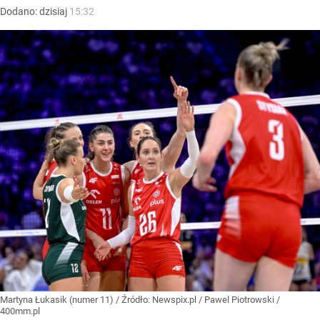
Dodano:
dzisiaj
15:32
Martyna Łukasik (numer 11)
/ Źródło:
Newspix.pl
/
Pawel Piotrowski /
400mm.pl