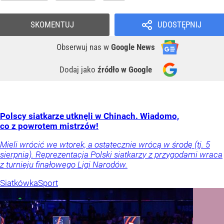
SKOMENTUJ
UDOSTĘPNIJ
Obserwuj nas
w
Google News
Dodaj jako
źródło w Google
Polscy siatkarze utknęli w Chinach. Wiadomo,
co z powrotem mistrzów!
Mieli wrócić we wtorek, a ostatecznie wrócą w środę (tj. 5
sierpnia). Reprezentacja Polski siatkarzy z przygodami wraca
z turnieju finałowego Ligi Narodów.
Siatkówka
Sport