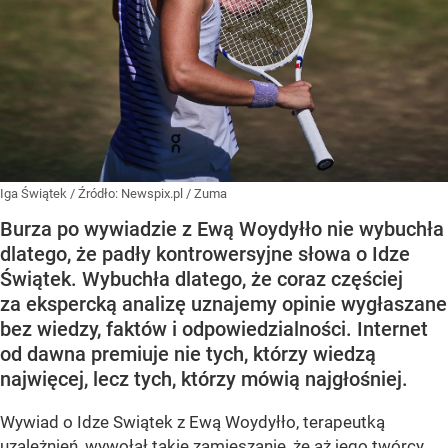
Iga Świątek
/ Źródło:
Newspix.pl
/
Zuma
Burza po wywiadzie z Ewą Woydyłło nie wybuchła
dlatego, że padły kontrowersyjne słowa o Idze
Świątek. Wybuchła dlatego, że coraz częściej
za ekspercką analizę uznajemy opinie wygłaszane
bez wiedzy, faktów i odpowiedzialności. Internet
od dawna premiuje nie tych, którzy wiedzą
najwięcej, lecz tych, którzy mówią najgłośniej.
Wywiad o Idze Swiątek z Ewą Woydyłło, terapeutką
uzależnień, wywołał takie zamieszanie, że aż jego twórcy