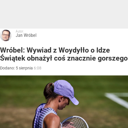
Autor:
Jan Wróbel
Wróbel: Wywiad z Woydyłło o Idze
Świątek obnażył coś znacznie gorszego
Dodano:
5
sierpnia
6:08