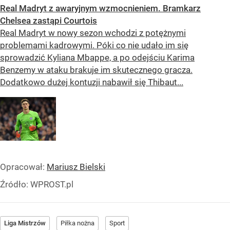
Real Madryt z awaryjnym wzmocnieniem. Bramkarz
Chelsea zastąpi Courtois
Real Madryt w nowy sezon wchodzi z potężnymi
problemami kadrowymi. Póki co nie udało im się
sprowadzić Kyliana Mbappe, a po odejściu Karima
Benzemy w ataku brakuje im skutecznego gracza.
Dodatkowo dużej kontuzji nabawił się Thibaut...
Opracował:
Mariusz Bielski
Źródło:
WPROST.pl
Liga Mistrzów
Piłka nożna
Sport