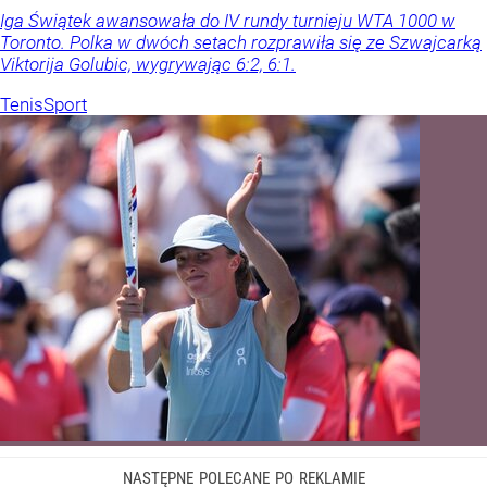
Iga Świątek awansowała do IV rundy turnieju WTA 1000 w
Toronto. Polka w dwóch setach rozprawiła się ze Szwajcarką
Viktorija Golubic, wygrywając 6:2, 6:1.
Tenis
Sport