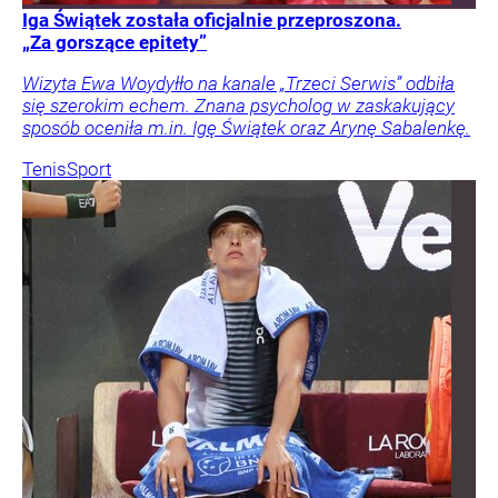
Iga Świątek została oficjalnie przeproszona.
„Za gorszące epitety”
Wizyta Ewa Woydyłło na kanale „Trzeci Serwis” odbiła
się szerokim echem. Znana psycholog w zaskakujący
sposób oceniła m.in. Igę Świątek oraz Arynę Sabalenkę.
Tenis
Sport