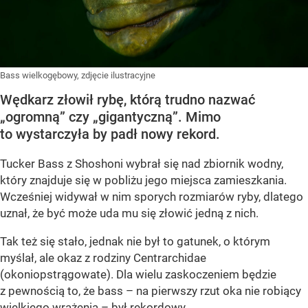
Bass wielkogębowy, zdjęcie ilustracyjne
Wędkarz złowił rybę, którą trudno nazwać
„ogromną” czy „gigantyczną”. Mimo
to wystarczyła by padł nowy rekord.
Tucker Bass z Shoshoni
wybrał się nad zbiornik wodny,
który znajduje się w pobliżu jego miejsca zamieszkania.
Wcześniej widywał w nim sporych rozmiarów ryby, dlatego
uznał, że być może uda mu się złowić jedną z nich.
Tak też się stało, jednak nie był to gatunek, o którym
myślał, ale okaz z rodziny Centrarchidae
(okoniopstrągowate). Dla wielu zaskoczeniem będzie
z pewnością to, że bass – na pierwszy rzut oka nie robiący
wielkiego wrażenia – był rekordowy.