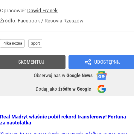
Opracował:
Dawid Franek
Źródło:
Facebook
/
Resovia Rzeszów
Piłka nożna
Sport
SKOMENTUJ
UDOSTĘPNIJ
Obserwuj nas
w
Google News
Dodaj jako
źródło w Google
Real Madryt właśnie pobił rekord transferowy! Fortuna
za nastolatka
Stało się to, o czym mówiło się i pisało od dłuższego czasu.