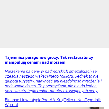
Tajemnica paragonów grozy. Tak restauratorzy
manipulują cenami nad morzem
Narzekanie na ceny w nadmorskich smażalniach są
częścią naszego wakacyjnego folkloru. Jednak to nie
głupota turystów, naiwność ani niezdolność mnożenia i
dodawania do stu. To przemyślana, ale nie do końca
uczciwa strategia restauratorów ukrywających ceny.
Finanse i inwestycje
Podróże
Kraj
Tylko u Nas
Tygodnik
Wprost