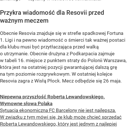
Przykra wiadomość dla Resovii przed
ważnym meczem
Obecnie Resovia znajduje się w strefie spadkowej Fortuna
1. Ligi i na pewno wiadomość o śmierci tak ważnej postaci
dla klubu musi być przytłaczająca przed walką
o utrzymanie. Obecnie drużyna z Podkarpacia zajmuje
w tabeli 16. miejsce z punktem straty do Polonii Warszawa,
która jest na ostatniej pozycji gwarantującej dalszą grę
na tym poziomie rozgrywkowym. W ostatniej kolejce
Resovia zagra z Wisłą Płock. Mecz odbędzie się 26 maja.
Niepewna przyszłość Roberta Lewandowskiego.
Wymowne słowa Polaka
Sytuacja ekonomiczna FC Barcelony nie jest najlepsza.
W związku z tym mówi się, że klub może chcieć sprzedać
Roberta Lewandowskiego, który jest jednym z najlepiej