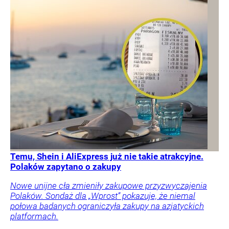
Temu, Shein i AliExpress już nie takie atrakcyjne.
Polaków zapytano o zakupy
Nowe unijne cła zmieniły zakupowe przyzwyczajenia
Polaków. Sondaż dla „Wprost” pokazuje, że niemal
połowa badanych ograniczyła zakupy na azjatyckich
platformach.