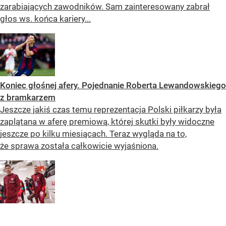
zarabiających zawodników. Sam zainteresowany zabrał
głos ws. końca kariery...
Koniec głośnej afery. Pojednanie Roberta Lewandowskiego
z bramkarzem
Jeszcze jakiś czas temu reprezentacja Polski piłkarzy była
zaplątana w aferę premiową, której skutki były widoczne
jeszcze po kilku miesiącach. Teraz wygląda na to,
że sprawa została całkowicie wyjaśniona.