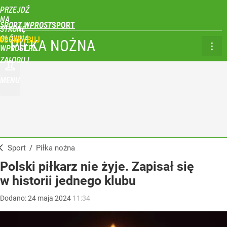
PRZEJDŹ
NA
SPORT WPROST
STRONĘ
GŁÓWNĄ
UBSKRYBUJ
PIŁKA NOŻNA
WPROST.PL
ZALOGUJ
MENU
Sport
/
Piłka nożna
Polski piłkarz nie żyje. Zapisał się
w historii jednego klubu
Dodano:
24
maja
2024
11:34