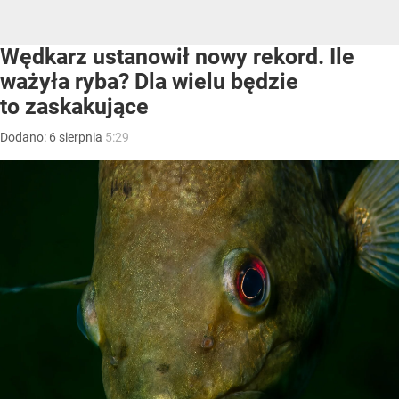
Wędkarz ustanowił nowy rekord. Ile
ważyła ryba? Dla wielu będzie
to zaskakujące
Dodano:
6
sierpnia
5:29