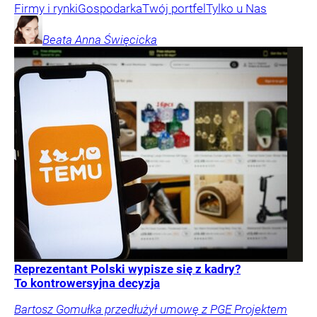
Firmy i rynki
Gospodarka
Twój portfel
Tylko u Nas
Beata Anna
Święcicka
Reprezentant Polski wypisze się z kadry?
To kontrowersyjna decyzja
Bartosz Gomułka przedłużył umowę z PGE Projektem