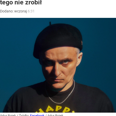
tego nie zrobił
Dodano:
wczoraj
6:31
Artur Rojek
/ Źródło:
Facebook
/
Artur Rojek