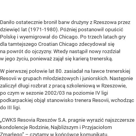
Daniło ostatecznie bronił barw drużyny z Rzeszowa przez
dziewięć lat (1971-1980). Później postanowił opuścić
Polskę i wyemigrował do Chicago. Po trzech latach gry
dla tamtejszego Croatian Chicago zdecydował się
na powrót do ojczyzny. Wtedy nastąpił nowy rozdział
w jego życiu, ponieważ zajął się karierą trenerską.
W pierwszej połowie lat 80. zasiadał na ławce trenerskiej
Resovii w grupach młodzieżowych i juniorskich. Następnie
zaliczył długi rozbrat z pracą szkoleniową w Rzeszowie,
po czym w sezonie 2002/03 na poziomie IV ligi
podkarpackiej objął stanowisko trenera Resovii, wchodząc
do III ligi.
„CWKS Resovia Rzeszów S.A. pragnie wyrazić najszczersze
kondolencje Rodzinie, Najbliższym i Przyjaciołom
Zmarłego” – czytamy w końcówce komunikatu.