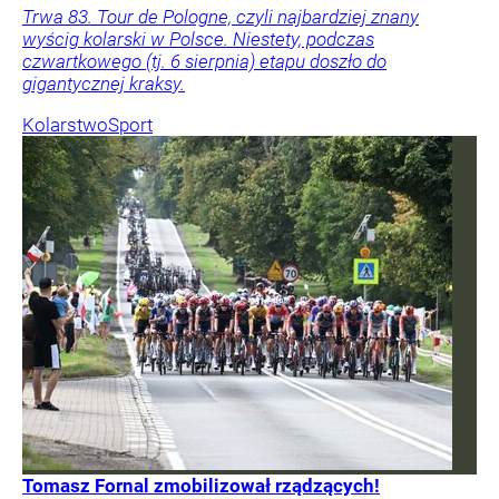
Trwa 83. Tour de Pologne, czyli najbardziej znany
wyścig kolarski w Polsce. Niestety, podczas
czwartkowego (tj. 6 sierpnia) etapu doszło do
gigantycznej kraksy.
Kolarstwo
Sport
Tomasz Fornal zmobilizował rządzących!