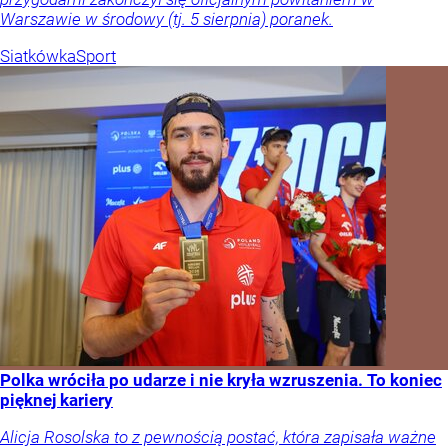
Warszawie w środowy (tj. 5 sierpnia) poranek.
Siatkówka
Sport
Polka wróciła po udarze i nie kryła wzruszenia. To koniec
pięknej kariery
Alicja Rosolska to z pewnością postać, która zapisała ważne