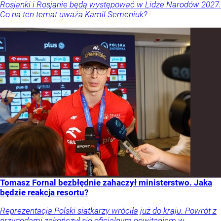
Rosjanki i Rosjanie będą występować w Lidze Narodów 2027.
Co na ten temat uważa Kamil Semeniuk?
Tomasz Fornal bezbłędnie zahaczył ministerstwo. Jaka
będzie reakcja resortu?
Reprezentacja Polski siatkarzy wróciła już do kraju. Powrót z
przygodami zakończył się oficjalnym powitaniem w