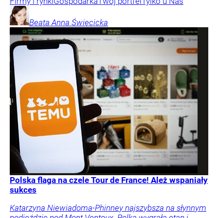
Firmy i rynki
Gospodarka
Twój portfel
Tylko u Nas
Beata Anna
Święcicka
Polska flaga na czele Tour de France! Ależ wspaniały
sukces
Katarzyna Niewiadoma-Phinney najszybsza na słynnym
podjeździe pod Mont Ventoux. Polka wygrała etap i