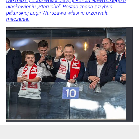
Nie milkną echa wokół decyzji Karola Nawrockiego o
ułaskawieniu „Starucha”. Postać znana z trybun
piłkarskiej Legii Warszawa właśnie przerwała
milczenie.