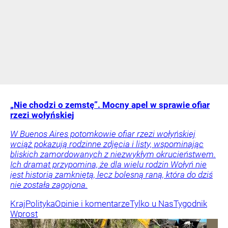
„Nie chodzi o zemstę”. Mocny apel w sprawie ofiar
rzezi wołyńskiej
W Buenos Aires potomkowie ofiar rzezi wołyńskiej
wciąż pokazują rodzinne zdjęcia i listy, wspominając
bliskich zamordowanych z niezwykłym okrucieństwem.
Ich dramat przypomina, że dla wielu rodzin Wołyń nie
jest historią zamkniętą, lecz bolesną raną, która do dziś
nie została zagojona.
Kraj
Polityka
Opinie i komentarze
Tylko u Nas
Tygodnik
Wprost