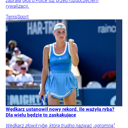
zabrała głos o Polce tuż przed rozpoczęciem
rywalizacji.
Tenis
Sport
Wędkarz ustanowił nowy rekord. Ile ważyła ryba?
Dla wielu będzie to zaskakujące
Wędkarz złowił rybę, którą trudno nazwać „ogromną”