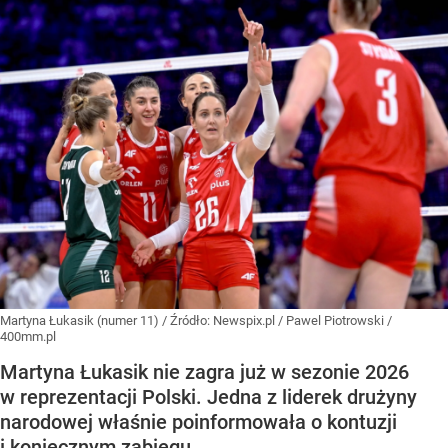
Martyna Łukasik (numer 11)
/ Źródło:
Newspix.pl
/
Pawel Piotrowski /
400mm.pl
Martyna Łukasik nie zagra już w sezonie 2026
w reprezentacji Polski. Jedna z liderek drużyny
narodowej właśnie poinformowała o kontuzji
i koniecznym zabiegu.