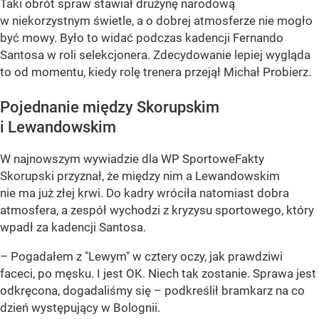
Taki obrót spraw stawiał drużynę narodową
w niekorzystnym świetle, a o dobrej atmosferze nie mogło
być mowy. Było to widać podczas kadencji Fernando
Santosa w roli selekcjonera. Zdecydowanie lepiej wygląda
to od momentu, kiedy rolę trenera przejął Michał Probierz.
Pojednanie między Skorupskim
i Lewandowskim
W najnowszym wywiadzie dla WP SportoweFakty
Skorupski przyznał, że między nim a Lewandowskim
nie ma już złej krwi. Do kadry wróciła natomiast dobra
atmosfera, a zespół wychodzi z kryzysu sportowego, który
wpadł za kadencji Santosa.
– Pogadałem z "Lewym" w cztery oczy, jak prawdziwi
faceci, po męsku. I jest OK. Niech tak zostanie. Sprawa jest
odkręcona, dogadaliśmy się – podkreślił bramkarz na co
dzień występujący w Bolognii.