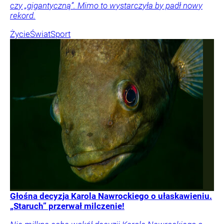
czy „gigantyczną”. Mimo to wystarczyła by padł nowy
rekord.
Życie
Świat
Sport
Głośna decyzja Karola Nawrockiego o ułaskawieniu.
„Staruch” przerwał milczenie!