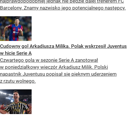
najprawdopodobniej jednak nie będzie dalej trenerem FC
Barcelony. Znamy nazwisko jego potencjalnego następcy.
Cudowny gol Arkadiusza Milika. Polak wskrzesił Juventus
w hicie Serie A
Czwartego gola w sezonie Serie A zanotował
w poniedziałkowy wieczór Arkadiusz Milik. Polski
napastnik Juventusu popisał się pięknym uderzeniem
z rzutu wolnego.