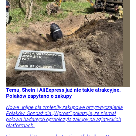
Temu, Shein i AliExpress już nie takie atrakcyjne.
Polaków zapytano o zakupy
Nowe unijne cła zmieniły zakupowe przyzwyczajenia
Polaków. Sondaż dla „Wprost” pokazuje, że niemal
połowa badanych ograniczyła zakupy na azjatyckich
platformach.