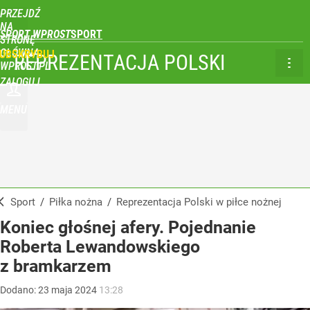
PRZEJDŹ
NA
SPORT WPROST
STRONĘ
GŁÓWNĄ
UBSKRYBUJ
REPREZENTACJA POLSKI
WPROST.PL
ZALOGUJ
MENU
Sport
/
Piłka nożna
/
Reprezentacja Polski w piłce nożnej
Koniec głośnej afery. Pojednanie
Roberta Lewandowskiego
z bramkarzem
Dodano:
23
maja
2024
13:28