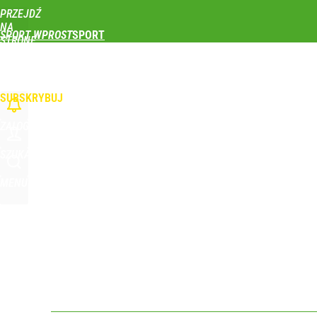
PRZEJDŹ
Udostępnij
0
Skomentuj
NA
SPORT WPROST
STRONĘ
GŁÓWNĄ
PIŁKA NOŻNA
SIATKÓWKA
TENIS
LEKKOATLETYKA
SKOKI NARCIAR
Nikola Grbić w nowym „wcieleniu” w Polsce. Zaba
WPROST.PL
SUBSKRYBUJ
dodaj
ZALOGUJ
Wróbel: Wywiad z Woydyłło o Idze Świątek obnaży
SZUKAJ
MENU
dodaj
Prawdziwa wartość różnorodności
dodaj