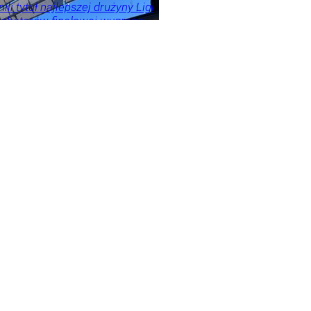
ili tytuł najlepszej drużyny Ligi
ohaterów finałowej wygranej
z wątpienia Kamil Semeniuk.