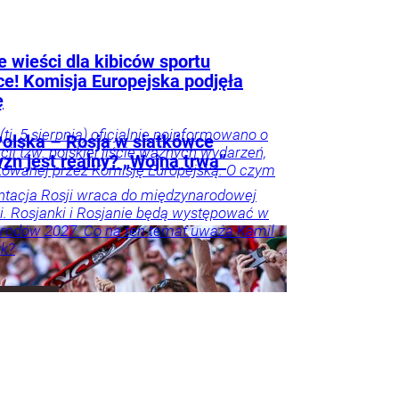
 wieści dla kibiców sportu
ce! Komisja Europejska podjęła
ę
(tj. 5 sierpnia) oficjalnie poinformowano o
olska – Rosja w siatkówce
acji tzw. polskiej liście ważnych wydarzeń,
zn jest realny? „Wojna trwa”
owanej przez Komisję Europejską. O czym
tacja Rosji wraca do międzynarodowej
i. Rosjanki i Rosjanie będą występować w
rodów 2027. Co na ten temat uważa Kamil
k?