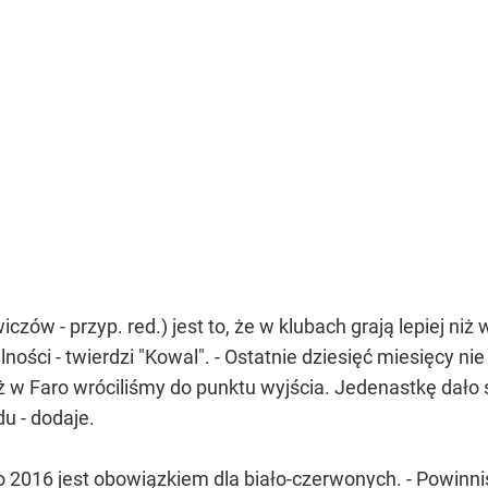
w - przyp. red.) jest to, że w klubach grają lepiej niż w 
ności - twierdzi "Kowal". - Ostatnie dziesięć miesięcy ni
ż w Faro wróciliśmy do punktu wyjścia. Jedenastkę dało 
u - dodaje.
016 jest obowiązkiem dla biało-czerwonych. - Powinniś