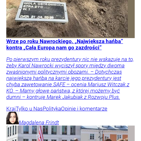
Wrze po roku Nawrockiego. „Największa hańba”
kontra „Cała Europa nam go zazdrości”
Po pierwszym roku prezydentury nic nie wskazuje na to,
żeby Karol Nawrocki wyciszył spory między dwoma
zwaśnionymi politycznymi obozami. – Dotychczas
największą hańbą na karcie jego prezydentury jest
chyba zawetowanie SAFE – ocenia Mariusz Witczak z
KO. – Mamy głowę państwa, z której możemy być
dumni – kontruje Marek Jakubiak z Rozwoju Plus.
Kraj
Tylko u Nas
Polityka
Opinie i komentarze
Magdalena
Frindt