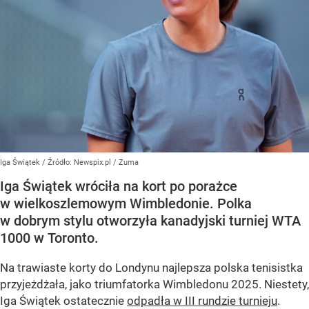
Iga Świątek
/ Źródło:
Newspix.pl
/
Zuma
Iga Świątek wróciła na kort po porażce
w wielkoszlemowym Wimbledonie. Polka
w dobrym stylu otworzyła kanadyjski turniej WTA
1000 w Toronto.
Na trawiaste korty do Londynu najlepsza polska tenisistka
przyjeżdżała, jako triumfatorka Wimbledonu 2025. Niestety,
Iga Świątek ostatecznie
odpadła w III rundzie turnieju
.