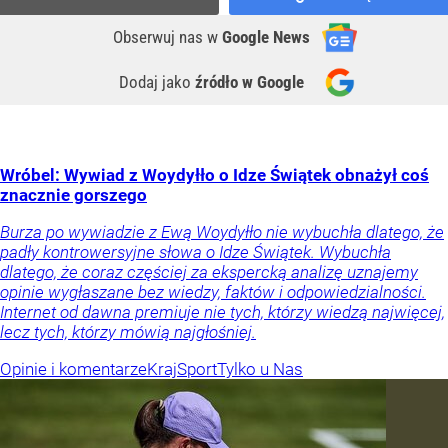
Obserwuj nas
w
Google News
Dodaj jako
źródło w Google
Wróbel: Wywiad z Woydyłło o Idze Świątek obnażył coś
znacznie gorszego
Burza po wywiadzie z Ewą Woydyłło nie wybuchła dlatego, że
padły kontrowersyjne słowa o Idze Świątek. Wybuchła
dlatego, że coraz częściej za ekspercką analizę uznajemy
opinie wygłaszane bez wiedzy, faktów i odpowiedzialności.
Internet od dawna premiuje nie tych, którzy wiedzą najwięcej,
lecz tych, którzy mówią najgłośniej.
Opinie i komentarze
Kraj
Sport
Tylko u Nas