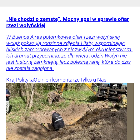
„Nie chodzi o zemstę”. Mocny apel w sprawie ofiar
rzezi wołyńskiej
W Buenos Aires potomkowie ofiar rzezi wołyńskiej
wciąż pokazują rodzinne zdjęcia i listy, wspominając
bliskich zamordowanych z niezwykłym okrucieństwem.
Ich dramat przypomina, że dla wielu rodzin Wołyń nie
jest historią zamkniętą, lecz bolesną raną, która do dziś
nie została zagojona.
Kraj
Polityka
Opinie i komentarze
Tylko u Nas