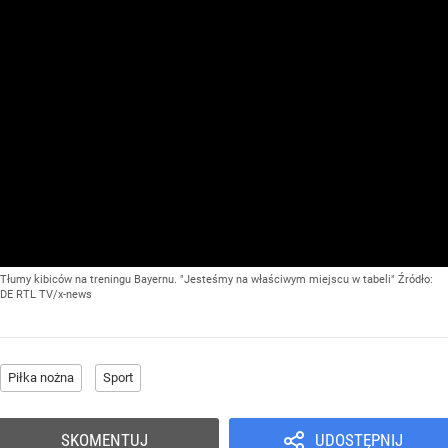
Tłumy kibiców na treningu Bayernu. "Jesteśmy na właściwym miejscu w tabeli"
Źródło:
DE RTL TV/x-news
Piłka nożna
Sport
SKOMENTUJ
UDOSTĘPNIJ