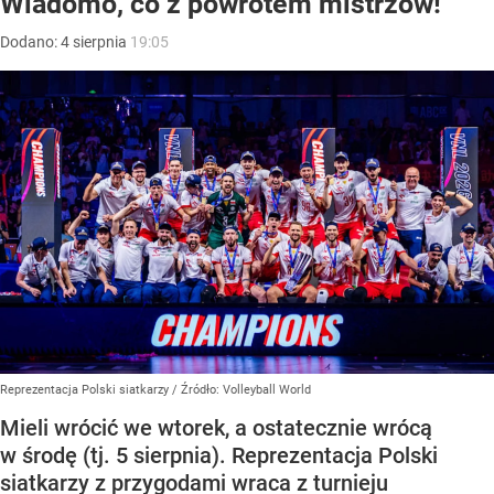
Wiadomo, co z powrotem mistrzów!
Dodano:
4
sierpnia
19:05
Reprezentacja Polski siatkarzy
/ Źródło:
Volleyball World
Mieli wrócić we wtorek, a ostatecznie wrócą
w środę (tj. 5 sierpnia). Reprezentacja Polski
siatkarzy z przygodami wraca z turnieju