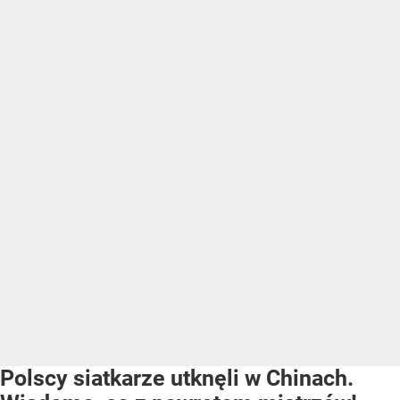
Polscy siatkarze utknęli w Chinach.