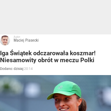
Autor:
Maciej Piasecki
Iga Świątek odczarowała koszmar!
Niesamowity obrót w meczu Polki
Dodano:
dzisiaj
20:14