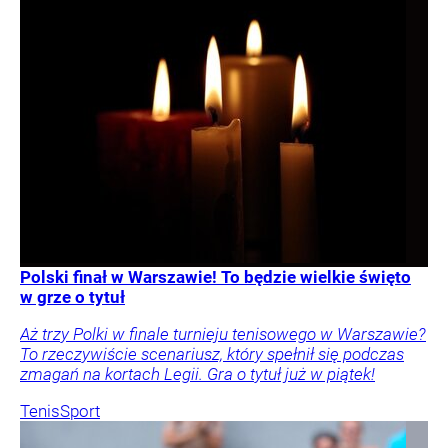
Polski finał w Warszawie! To będzie wielkie święto
w grze o tytuł
Aż trzy Polki w finale turnieju tenisowego w Warszawie?
To rzeczywiście scenariusz, który spełnił się podczas
zmagań na kortach Legii. Gra o tytuł już w piątek!
Tenis
Sport