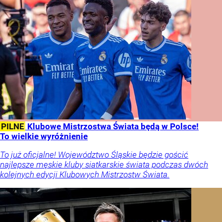
PILNE
Klubowe Mistrzostwa Świata będą w Polsce!
To wielkie wyróżnienie
To już oficjalne! Województwo Śląskie będzie gościć
najlepsze męskie kluby siatkarskie świata podczas dwóch
kolejnych edycji Klubowych Mistrzostw Świata.