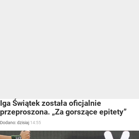
Iga Świątek została oficjalnie
przeproszona. „Za gorszące epitety”
Dodano:
dzisiaj
14:55