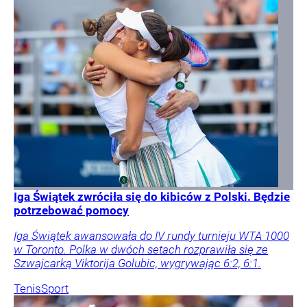
Iga Świątek zwróciła się do kibiców z Polski. Będzie
potrzebować pomocy
Iga Świątek awansowała do IV rundy turnieju WTA 1000
w Toronto. Polka w dwóch setach rozprawiła się ze
Szwajcarką Viktorija Golubic, wygrywając 6:2, 6:1.
Tenis
Sport