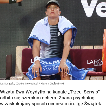
Iga Świątek
/ Źródło:
Newspix.pl
/
Marcin Cholewinski
Wizyta Ewa Woydyłło na kanale „Trzeci Serwis”
odbiła się szerokim echem. Znana psycholog
w zaskakujący sposób oceniła m.in. Igę Świątek