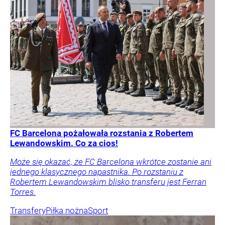
FC Barcelona pożałowała rozstania z Robertem
Lewandowskim. Co za cios!
Może się okazać, że FC Barcelona wkrótce zostanie ani
jednego klasycznego napastnika. Po rozstaniu z
Robertem Lewandowskim blisko transferu jest Ferran
Torres.
Transfery
Piłka nożna
Sport