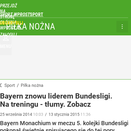
PRZEJDŹ
NA
SPORT WPROST
STRONĘ
GŁÓWNĄ
UBSKRYBUJ
PIŁKA NOŻNA
WPROST.PL
ZALOGUJ
MENU
Sport
/
Piłka nożna
Bayern znowu liderem Bundesligi.
Na treningu - tłumy. Zobacz
25
września
2014
10:03
/
13
stycznia
2015
11:36
Bayern Monachium w meczu 5. kolejki Bundesligi
pokonał świetnie spisującego się do tej pory