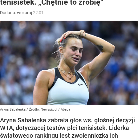
tenisistek. „Chętnie to zrobię”
Dodano:
wczoraj
22:01
Aryna Sabalenka
/ Źródło:
Newspix.pl
/
Abaca
Aryna Sabalenka zabrała głos ws. głośnej decyzji
WTA, dotyczącej testów płci tenisistek. Liderka
światowego rankingu jest zwolenniczką ich