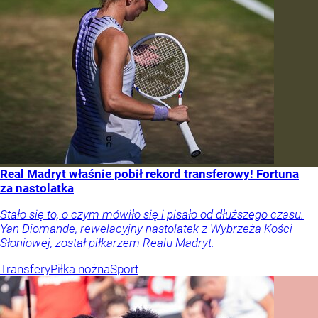
Real Madryt właśnie pobił rekord transferowy! Fortuna
za nastolatka
Stało się to, o czym mówiło się i pisało od dłuższego czasu.
Yan Diomande, rewelacyjny nastolatek z Wybrzeża Kości
Słoniowej, został piłkarzem Realu Madryt.
Transfery
Piłka nożna
Sport