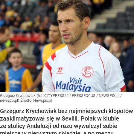
Grzegorz Krychowiak (fot. CITYPRESS24 / PRESSFOCUS / NEWSPIX.pl /
newspix.pl)
Źródło:
Newspix.pl
Grzegorz Krychowiak bez najmniejszych kłopotów
zaaklimatyzował się w Sevilli. Polak w klubie
ze stolicy Andaluzji od razu wywalczył sobie
miejsce w pierwszym składzie, a po meczu