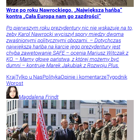
Wrze po roku Nawrockiego. „Największa hańba”
kontra „Cała Europa nam go zazdrości”
Po pierwszym roku prezydentury nic nie wskazuje na to,
żeby Karol Nawrocki wyciszył spory między dwoma
zwaśnionymi politycznymi obozami. – Dotychczas
największą hańbą na karcie jego prezydentury jest
chyba zawetowanie SAFE – ocenia Mariusz Witczak z
KO. – Mamy głowę państwa, z której możemy być
dumni – kontruje Marek Jakubiak z Rozwoju Plus.
Kraj
Tylko u Nas
Polityka
Opinie i komentarze
Tygodnik
Wprost
Magdalena
Frindt