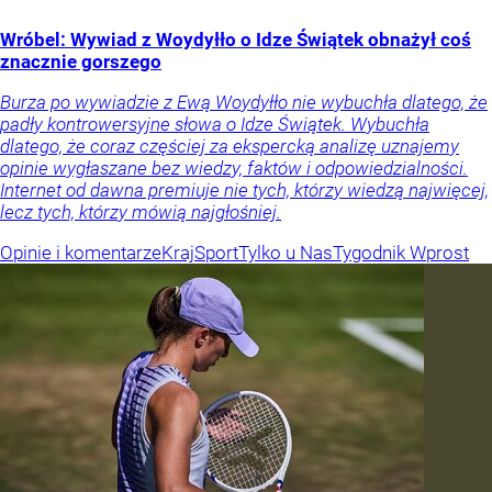
Wróbel: Wywiad z Woydyłło o Idze Świątek obnażył coś
znacznie gorszego
Burza po wywiadzie z Ewą Woydyłło nie wybuchła dlatego, że
padły kontrowersyjne słowa o Idze Świątek. Wybuchła
dlatego, że coraz częściej za ekspercką analizę uznajemy
opinie wygłaszane bez wiedzy, faktów i odpowiedzialności.
Internet od dawna premiuje nie tych, którzy wiedzą najwięcej,
lecz tych, którzy mówią najgłośniej.
Opinie i komentarze
Kraj
Sport
Tylko u Nas
Tygodnik Wprost