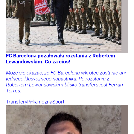
FC Barcelona pożałowała rozstania z Robertem
Lewandowskim. Co za cios!
Może się okazać, że FC Barcelona wkrótce zostanie ani
jednego klasycznego napastnika. Po rozstaniu z
Robertem Lewandowskim blisko transferu jest Ferran
Torres.
Transfery
Piłka nożna
Sport