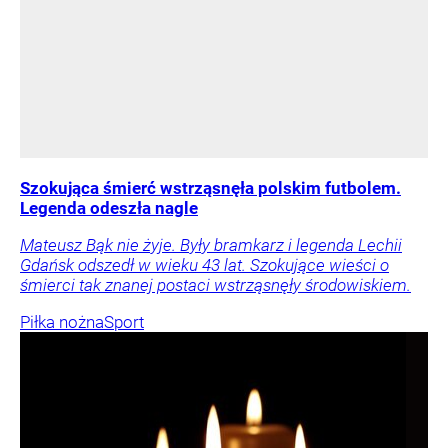
Szokująca śmierć wstrząsnęła polskim futbolem.
Legenda odeszła nagle
Mateusz Bąk nie żyje. Były bramkarz i legenda Lechii
Gdańsk odszedł w wieku 43 lat. Szokujące wieści o
śmierci tak znanej postaci wstrząsnęły środowiskiem.
Piłka nożna
Sport