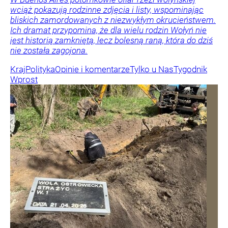
wciąż pokazują rodzinne zdjęcia i listy, wspominając
bliskich zamordowanych z niezwykłym okrucieństwem.
Ich dramat przypomina, że dla wielu rodzin Wołyń nie
jest historią zamkniętą, lecz bolesną raną, która do dziś
nie została zagojona.
Kraj
Polityka
Opinie i komentarze
Tylko u Nas
Tygodnik
Wprost