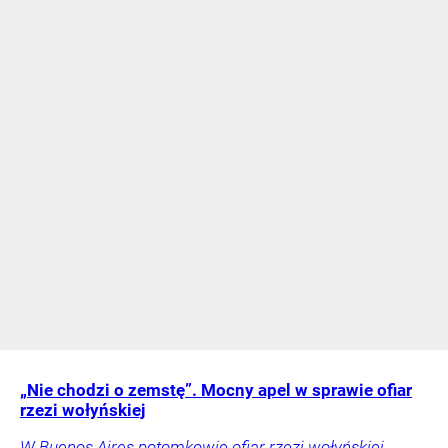
„Nie chodzi o zemstę”. Mocny apel w sprawie ofiar
rzezi wołyńskiej
W Buenos Aires potomkowie ofiar rzezi wołyńskiej