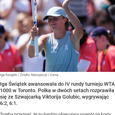
Iga Świątek
/ Źródło:
Newspix.pl
/
Zuma
Iga Świątek awansowała do IV rundy turnieju WTA
1000 w Toronto. Polka w dwóch setach rozprawiła
się ze Szwajcarką Viktorija Golubic, wygrywając
6:2, 6:1.
Trzeba przyznać, że to bardzo obiecujący powrót na korty