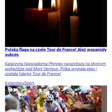
Polska flaga na czele Tour de France! Ależ wspaniały
sukces
Katarzyna Niewiadoma-Phinney najszybsza na słynnym
podjeździe pod Mont Ventoux. Polka wygrała etap i
została liderką Tour de France!
Kolarstwo
Sport