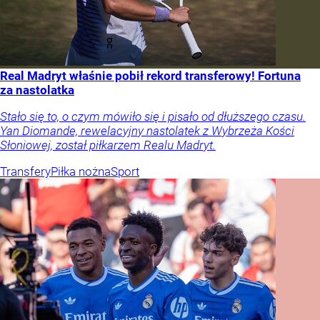
Real Madryt właśnie pobił rekord transferowy! Fortuna
za nastolatka
Stało się to, o czym mówiło się i pisało od dłuższego czasu.
Yan Diomande, rewelacyjny nastolatek z Wybrzeża Kości
Słoniowej, został piłkarzem Realu Madryt.
Transfery
Piłka nożna
Sport