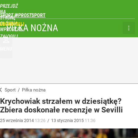
PRZEJDŹ
NA
SPORT WPROST
STRONĘ
GŁÓWNĄ
UBSKRYBUJ
PIŁKA NOŻNA
WPROST.PL
ZALOGUJ
MENU
Sport
/
Piłka nożna
Krychowiak strzałem w dziesiątkę?
Zbiera doskonałe recenzje w Sevilli
25
września
2014
13:26
/
13
stycznia
2015
11:36