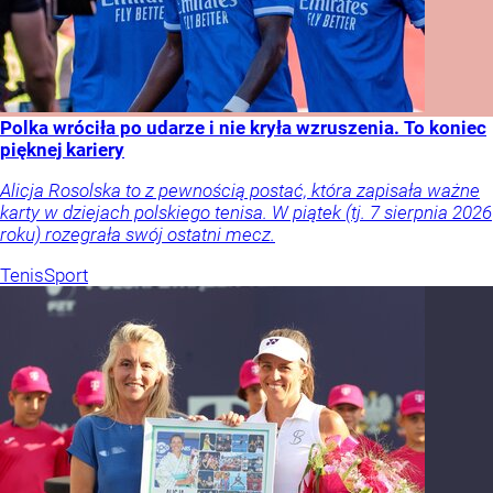
Polka wróciła po udarze i nie kryła wzruszenia. To koniec
pięknej kariery
Alicja Rosolska to z pewnością postać, która zapisała ważne
karty w dziejach polskiego tenisa. W piątek (tj. 7 sierpnia 2026
roku) rozegrała swój ostatni mecz.
Tenis
Sport