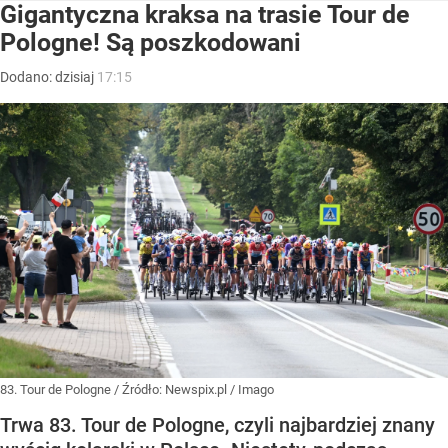
Gigantyczna kraksa na trasie Tour de
Pologne! Są poszkodowani
Dodano:
dzisiaj
17:15
83. Tour de Pologne
/ Źródło:
Newspix.pl
/
Imago
Trwa 83. Tour de Pologne, czyli najbardziej znany