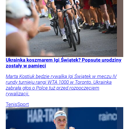
Ukrainka koszmarem Igi Świątek? Popsute urodziny
zostały w pamięci
Marta Kostiuk będzie rywalką Igi Świątek w meczu IV
rundy turnieju rangi WTA 1000 w Toronto. Ukrainka
zabrała głos o Polce tuż przed rozpoczęciem
rywalizacji.
Tenis
Sport