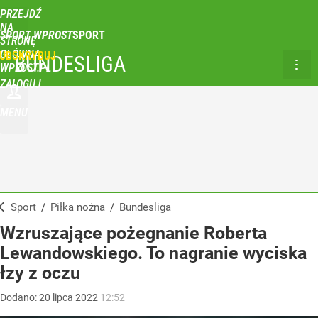
PRZEJDŹ
NA
SPORT WPROST
STRONĘ
GŁÓWNĄ
UBSKRYBUJ
BUNDESLIGA
WPROST.PL
ZALOGUJ
MENU
Sport
/
Piłka nożna
/
Bundesliga
Wzruszające pożegnanie Roberta
Lewandowskiego. To nagranie wyciska
łzy z oczu
Dodano:
20
lipca
2022
12:52