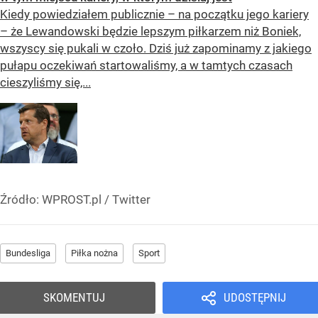
Kiedy powiedziałem publicznie – na początku jego kariery
– że Lewandowski będzie lepszym piłkarzem niż Boniek,
wszyscy się pukali w czoło. Dziś już zapominamy z jakiego
pułapu oczekiwań startowaliśmy, a w tamtych czasach
cieszyliśmy się,...
Źródło:
WPROST.pl
/
Twitter
Bundesliga
Piłka nożna
Sport
SKOMENTUJ
UDOSTĘPNIJ