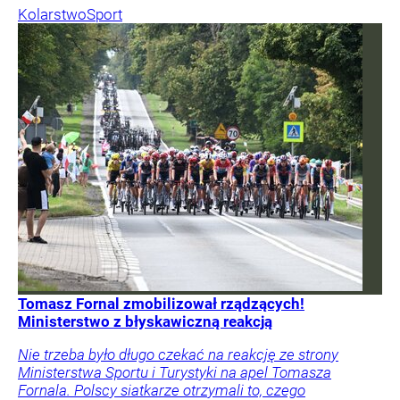
Kolarstwo
Sport
Tomasz Fornal zmobilizował rządzących!
Ministerstwo z błyskawiczną reakcją
Nie trzeba było długo czekać na reakcję ze strony
Ministerstwa Sportu i Turystyki na apel Tomasza
Fornala. Polscy siatkarze otrzymali to, czego