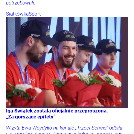
potrzebowali.
Siatkówka
Sport
Iga Świątek została oficjalnie przeproszona.
„Za gorszące epitety”
Wizyta Ewa Woydyłło na kanale „Trzeci Serwis” odbiła
się szerokim echem. Znana psycholog w zaskakujący