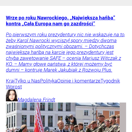
Wrze po roku Nawrockiego. „Największa hańba”
kontra „Cała Europa nam go zazdrości”
Po pierwszym roku prezydentury nic nie wskazuje na to,
żeby Karol Nawrocki wyciszył spory między dwoma
zwaśnionymi politycznymi obozami. – Dotychczas
największą hańbą na karcie jego prezydentury jest
chyba zawetowanie SAFE – ocenia Mariusz Witczak z
KO. – Mamy głowę państwa, z której możemy być
dumni – kontruje Marek Jakubiak z Rozwoju Plus.
Kraj
Tylko u Nas
Polityka
Opinie i komentarze
Tygodnik
Wprost
Magdalena
Frindt