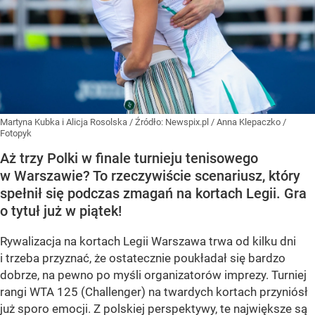
Martyna Kubka i Alicja Rosolska
/ Źródło:
Newspix.pl
/
Anna Klepaczko /
Fotopyk
Aż trzy Polki w finale turnieju tenisowego
w Warszawie? To rzeczywiście scenariusz, który
spełnił się podczas zmagań na kortach Legii. Gra
o tytuł już w piątek!
Rywalizacja na kortach Legii Warszawa trwa od kilku dni
i trzeba przyznać, że ostatecznie poukładał się bardzo
dobrze, na pewno po myśli organizatorów imprezy. Turniej
rangi WTA 125 (Challenger) na twardych kortach przyniósł
już sporo emocji. Z polskiej perspektywy, te największe są