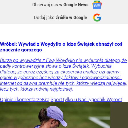
Obserwuj nas
w
Google News
Dodaj jako
źródło w Google
Wróbel: Wywiad z Woydyłło o Idze Świątek obnażył coś
znacznie gorszego
Burza po wywiadzie z Ewą Woydyłło nie wybuchła dlatego, że
padły kontrowersyjne słowa o Idze Świątek. Wybuchła
dlatego, że coraz częściej za ekspercką analizę uznajemy
opinie wygłaszane bez wiedzy, faktów i odpowiedzialności.
Internet od dawna premiuje nie tych, którzy wiedzą najwięcej,
lecz tych, którzy mówią najgłośniej.
Opinie i komentarze
Kraj
Sport
Tylko u Nas
Tygodnik Wprost