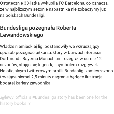
Ostatecznie 33-latka wykupiła FC Barcelona, co oznacza,
że w najbliższym sezonie napastnika nie zobaczymy już
na boiskach Bundesligi.
Bundesliga pożegnała Roberta
Lewandowskiego
Władze niemieckiej ligi postanowiły we wzruszający
sposób pożegnać piłkarza, który w barwach Borussii
Dortmund i Bayernu Monachium rozegrał w sumie 12
sezonów, stając się legendą i symbolem rozgrywek.
Na oficjalnym twitterowym profili Bundesligi zamieszczono
trwające niemal 2,5 minuty nagranie będące ilustracją
bogatej kariery zawodnika.
.
@lewy_official
's
#Bundesliga
story has been one for the
history books! ?