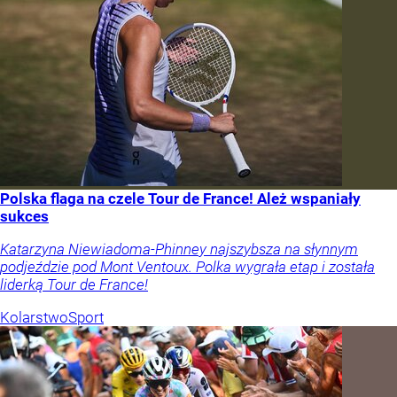
Polska flaga na czele Tour de France! Ależ wspaniały
sukces
Katarzyna Niewiadoma-Phinney najszybsza na słynnym
podjeździe pod Mont Ventoux. Polka wygrała etap i została
liderką Tour de France!
Kolarstwo
Sport