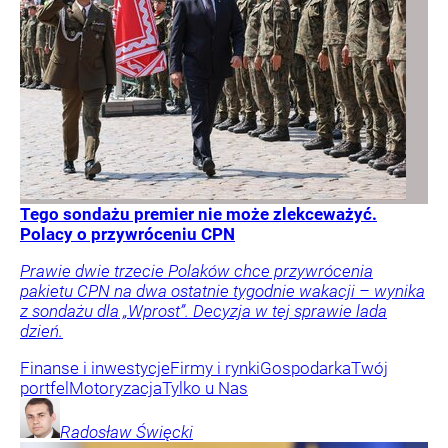
Tego sondażu premier nie może zlekceważyć.
Polacy o przywróceniu CPN
Prawie dwie trzecie Polaków chce przywrócenia
pakietu CPN na dwa ostatnie tygodnie wakacji – wynika
z sondażu dla „Wprost”. Decyzja w tej sprawie lada
dzień.
Finanse i inwestycje
Firmy i rynki
Gospodarka
Twój
portfel
Motoryzacja
Tylko u Nas
Radosław
Święcki