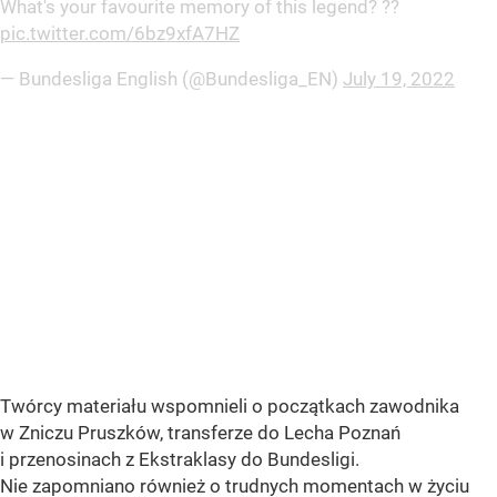
What's your favourite memory of this legend? ??
pic.twitter.com/6bz9xfA7HZ
— Bundesliga English (@Bundesliga_EN)
July 19, 2022
Twórcy materiału wspomnieli o początkach zawodnika
w Zniczu Pruszków, transferze do Lecha Poznań
i przenosinach z Ekstraklasy do Bundesligi.
Nie zapomniano również o trudnych momentach w życiu