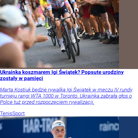
Ukrainka koszmarem Igi Świątek? Popsute urodziny
zostały w pamięci
Marta Kostiuk będzie rywalką Igi Świątek w meczu IV rundy
turnieju rangi WTA 1000 w Toronto. Ukrainka zabrała głos o
Polce tuż przed rozpoczęciem rywalizacji.
Tenis
Sport