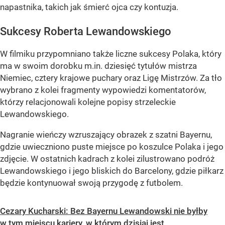
napastnika, takich jak śmierć ojca czy kontuzja.
Sukcesy Roberta Lewandowskiego
W filmiku przypomniano także liczne sukcesy Polaka, który
ma w swoim dorobku m.in. dziesięć tytułów mistrza
Niemiec, cztery krajowe puchary oraz Ligę Mistrzów. Za tło
wybrano z kolei fragmenty wypowiedzi komentatorów,
którzy relacjonowali kolejne popisy strzeleckie
Lewandowskiego.
Nagranie wieńczy wzruszający obrazek z szatni Bayernu,
gdzie uwieczniono puste miejsce po koszulce Polaka i jego
zdjęcie. W ostatnich kadrach z kolei zilustrowano podróż
Lewandowskiego i jego bliskich do Barcelony, gdzie piłkarz
będzie kontynuował swoją przygodę z futbolem.
Cezary Kucharski: Bez Bayernu Lewandowski nie byłby
w tym miejscu kariery, w którym dzisiaj jest