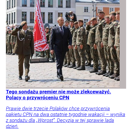
Tego sondażu premier nie może zlekceważyć.
Polacy o przywróceniu CPN
Prawie dwie trzecie Polaków chce przywrócenia
pakietu CPN na dwa ostatnie tygodnie wakacji – wynika
z sondażu dla „Wprost”. Decyzja w tej sprawie lada
dzień.