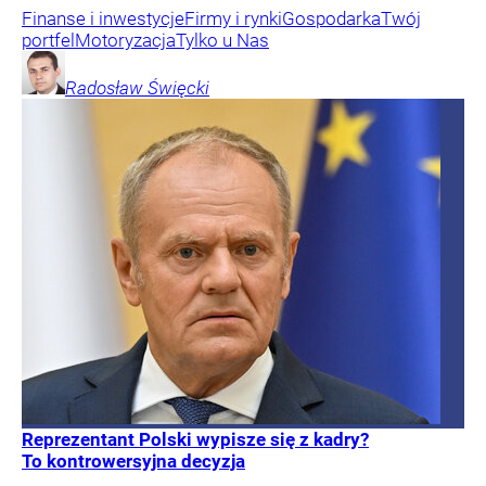
Finanse i inwestycje
Firmy i rynki
Gospodarka
Twój
portfel
Motoryzacja
Tylko u Nas
Radosław
Święcki
Reprezentant Polski wypisze się z kadry?
To kontrowersyjna decyzja