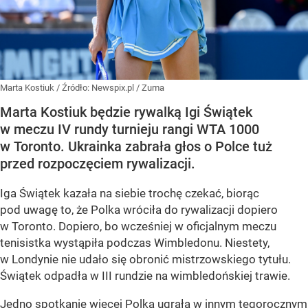
Marta Kostiuk
/ Źródło:
Newspix.pl
/
Zuma
Marta Kostiuk będzie rywalką Igi Świątek
w meczu IV rundy turnieju rangi WTA 1000
w Toronto. Ukrainka zabrała głos o Polce tuż
przed rozpoczęciem rywalizacji.
Iga Świątek kazała na siebie trochę czekać, biorąc
pod uwagę to, że Polka wróciła do rywalizacji dopiero
w Toronto. Dopiero, bo wcześniej w oficjalnym meczu
tenisistka wystąpiła podczas Wimbledonu. Niestety,
w Londynie nie udało się obronić mistrzowskiego tytułu.
Świątek odpadła w III rundzie na wimbledońskiej trawie.
Jedno spotkanie więcej Polka ugrała w innym tegorocznym