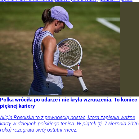
Polka wróciła po udarze i nie kryła wzruszenia. To koniec
pięknej kariery
Alicja Rosolska to z pewnością postać, która zapisała ważne
karty w dziejach polskiego tenisa. W piątek (tj. 7 sierpnia 2026
roku) rozegrała swój ostatni mecz.