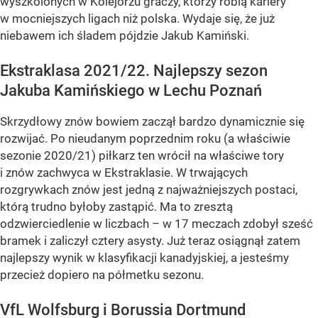
wyszkolonych w Kolejorzu graczy, którzy robią kariery
w mocniejszych ligach niż polska. Wydaje się, że już
niebawem ich śladem pójdzie Jakub Kamiński.
Ekstraklasa 2021/22. Najlepszy sezon
Jakuba Kamińskiego w Lechu Poznań
Skrzydłowy znów bowiem zaczął bardzo dynamicznie się
rozwijać. Po nieudanym poprzednim roku (a właściwie
sezonie 2020/21) piłkarz ten wrócił na właściwe tory
i znów zachwyca w Ekstraklasie. W trwających
rozgrywkach znów jest jedną z najważniejszych postaci,
którą trudno byłoby zastąpić. Ma to zresztą
odzwierciedlenie w liczbach – w 17 meczach zdobył sześć
bramek i zaliczył cztery asysty. Już teraz osiągnął zatem
najlepszy wynik w klasyfikacji kanadyjskiej, a jesteśmy
przecież dopiero na półmetku sezonu.
VfL Wolfsburg i Borussia Dortmund