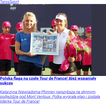
Tenis
Sport
Polska flaga na czele Tour de France! Ależ wspaniały
sukces
Katarzyna Niewiadoma-Phinney najszybsza na słynnym
podjeździe pod Mont Ventoux. Polka wygrała etap i została
liderką Tour de France!