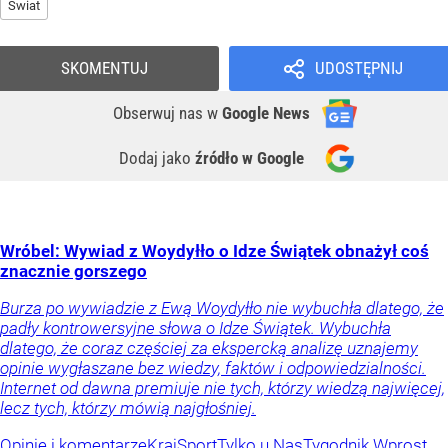
Świat
SKOMENTUJ
UDOSTĘPNIJ
Obserwuj nas
w
Google News
Dodaj jako
źródło w Google
Wróbel: Wywiad z Woydyłło o Idze Świątek obnażył coś
znacznie gorszego
Burza po wywiadzie z Ewą Woydyłło nie wybuchła dlatego, że
padły kontrowersyjne słowa o Idze Świątek. Wybuchła
dlatego, że coraz częściej za ekspercką analizę uznajemy
opinie wygłaszane bez wiedzy, faktów i odpowiedzialności.
Internet od dawna premiuje nie tych, którzy wiedzą najwięcej,
lecz tych, którzy mówią najgłośniej.
Opinie i komentarze
Kraj
Sport
Tylko u Nas
Tygodnik Wprost