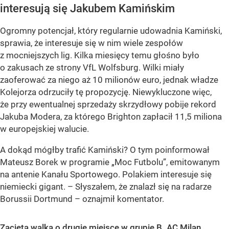
interesują się Jakubem Kamińskim
Ogromny potencjał, który regularnie udowadnia Kamiński,
sprawia, że interesuje się w nim wiele zespołów
z mocniejszych lig. Kilka miesięcy temu głośno było
o zakusach ze strony VfL Wolfsburg. Wilki miały
zaoferować za niego aż 10 milionów euro, jednak władze
Kolejorza odrzuciły tę propozycję. Niewykluczone więc,
że przy ewentualnej sprzedaży skrzydłowy pobije rekord
Jakuba Modera, za którego Brighton zapłacił 11,5 miliona
w europejskiej walucie.
A dokąd mógłby trafić Kamiński? O tym poinformował
Mateusz Borek w programie „Moc Futbolu”, emitowanym
na antenie Kanału Sportowego. Polakiem interesuje się
niemiecki gigant. – Słyszałem, że znalazł się na radarze
Borussii Dortmund – oznajmił komentator.
Zacięta walka o drugie miejsce w grupie B. AC Milan