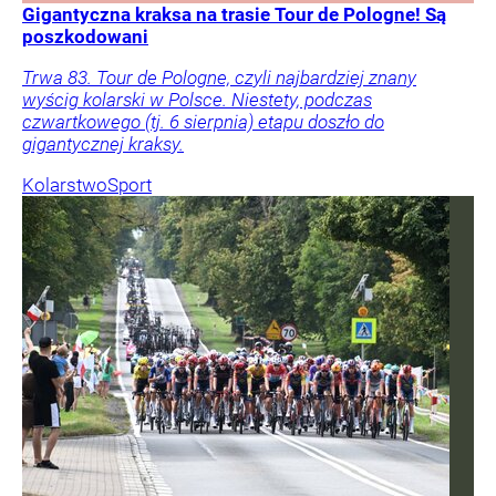
Gigantyczna kraksa na trasie Tour de Pologne! Są
poszkodowani
Trwa 83. Tour de Pologne, czyli najbardziej znany
wyścig kolarski w Polsce. Niestety, podczas
czwartkowego (tj. 6 sierpnia) etapu doszło do
gigantycznej kraksy.
Kolarstwo
Sport