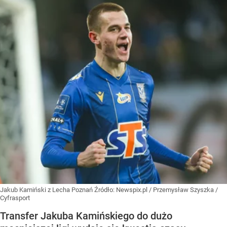
Jakub Kamiński z Lecha Poznań
Źródło:
Newspix.pl
/
Przemysław Szyszka /
Cyfrasport
Transfer Jakuba Kamińskiego do dużo