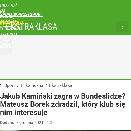
PRZEJDŹ
NA
SPORT WPROST
STRONĘ
GŁÓWNĄ
UBSKRYBUJ
EKSTRAKLASA
WPROST.PL
ZALOGUJ
MENU
Sport
/
Piłka nożna
/
Ekstraklasa
Jakub Kamiński zagra w Bundeslidze?
Mateusz Borek zdradził, który klub się
nim interesuje
Dodano:
7
grudnia
2021
21:30