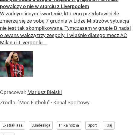
powalczy o nie w starciu z Liverpoolem
W żadnym innym kwartecie, którego przedstawiciele
zmierzą się ze sobą 7 grudnia w Lidze Mistrzów, sytuacja
nie jest tak skomplikowana. Tymczasem w grupie B nadal
o awans walczą trzy zespoły. I właśnie dlatego mecz AC
Milanu i Liverpoolu...
Opracował:
Mariusz Bielski
Źródło:
"Moc Futbolu" - Kanał Sportowy
Ekstraklasa
Bundesliga
Piłka nożna
Sport
Kraj