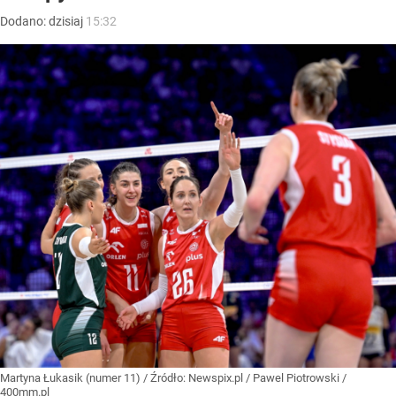
Dodano:
dzisiaj
15:32
Martyna Łukasik (numer 11)
/ Źródło:
Newspix.pl
/
Pawel Piotrowski /
400mm.pl