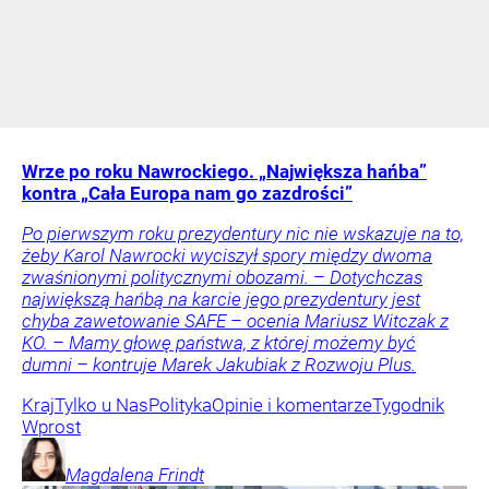
Wrze po roku Nawrockiego. „Największa hańba”
kontra „Cała Europa nam go zazdrości”
Po pierwszym roku prezydentury nic nie wskazuje na to,
żeby Karol Nawrocki wyciszył spory między dwoma
zwaśnionymi politycznymi obozami. – Dotychczas
największą hańbą na karcie jego prezydentury jest
chyba zawetowanie SAFE – ocenia Mariusz Witczak z
KO. – Mamy głowę państwa, z której możemy być
dumni – kontruje Marek Jakubiak z Rozwoju Plus.
Kraj
Tylko u Nas
Polityka
Opinie i komentarze
Tygodnik
Wprost
Magdalena
Frindt