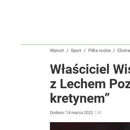
Reprezentant Polski wypisze się z kadry? To kont
dodaj
„Nie chodzi o zemstę”. Mocny apel w sprawie ofiar 
Wprost
/
Sport
/
Piłka nożna
/
Ekstr
dodaj
Właściciel Wi
Tomasz Fornal zmobilizował rządzących! Minister
z Lechem Pozn
dodaj
kretynem”
Dodano:
14
marca
2022
7:40