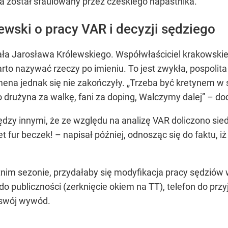
a został sfaulowany przez czeskiego napastnika.
ewski o pracy VAR i decyzji sędziego
a Jarosława Królewskiego. Współwłaściciel krakowskieg
Warto nazywać rzeczy po imieniu. To jest zwykła, pospolit
mena jednak się nie zakończyły. „Trzeba być kretynem w 
drużyna za walkę, fani za doping, Walczymy dalej” – do
dzy innymi, że ze względu na analizę VAR doliczono sied
 fur beczek! – napisał później, odnosząc się do faktu, i
tnim sezonie, przydałaby się modyfikacja pracy sędzi
o publiczności (zerknięcie okiem na TT), telefon do przyj
 swój wywód.