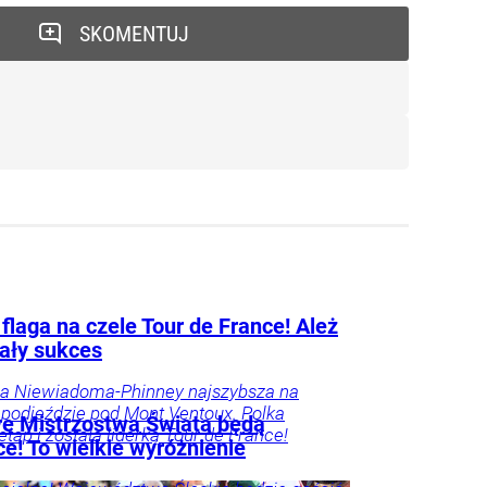
SKOMENTUJ
flaga na czele Tour de France! Ależ
ały sukces
na Niewiadoma-Phinney najszybsza na
podjeździe pod Mont Ventoux. Polka
e Mistrzostwa Świata będą
etap i została liderką Tour de France!
e! To wielkie wyróżnienie