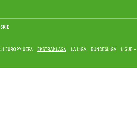
SKIE
eracja zamiast mistrzostw Europy
JI EUROPY UEFA
EKSTRAKLASA
LA LIGA
BUNDESLIGA
LIGUE –
lkie wyróżnienie
ł coś znacznie gorszego