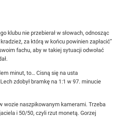
o klubu nie przebierał w słowach, odnosząc
a kradzież, za którą w końcu powinien zapłacić”
swoim fachu, aby w takiej sytuacji odwołać
dał.
em minut, to… Cisną się na usta
ż Lech zdobył bramkę na 1:1 w 97. minucie
ów w wozie naszpikowanym kamerami. Trzeba
aciela i 50/50, czyli rzut monetą. Gorzej