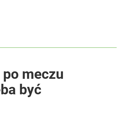
ę po meczu
eba być