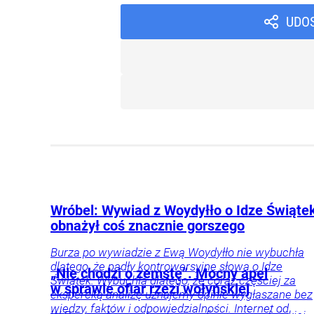
UDO
Wróbel: Wywiad z Woydyłło o Idze Świąte
obnażył coś znacznie gorszego
Burza po wywiadzie z Ewą Woydyłło nie wybuchła
dlatego, że padły kontrowersyjne słowa o Idze
„Nie chodzi o zemstę”. Mocny apel
Świątek. Wybuchła dlatego, że coraz częściej za
w sprawie ofiar rzezi wołyńskiej
ekspercką analizę uznajemy opinie wygłaszane bez
wiedzy, faktów i odpowiedzialności. Internet od