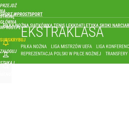
PRZEJDŹ
Udostępnij
0
Skomentuj
NA
SPORT WPROST
STRONĘ
GŁÓWNĄ
PIŁKA NOŻNA
SIATKÓWKA
TENIS
LEKKOATLETYKA
SKOKI NARCIAR
Co za cios dla reprezentacji Polski! Kontuzja i op
EKSTRAKLASA
WPROST.PL
SUBSKRYBUJ
dodaj
PIŁKA NOŻNA
LIGA MISTRZÓW UEFA
LIGA KONFERENC
ZALOGUJ
REPREZENTACJA POLSKI W PIŁCE NOŻNEJ
TRANSFERY
Klubowe Mistrzostwa Świata będą w Polsce! To wie
SZUKAJ
MENU
dodaj
Wróbel: Wywiad z Woydyłło o Idze Świątek obnaży
dodaj