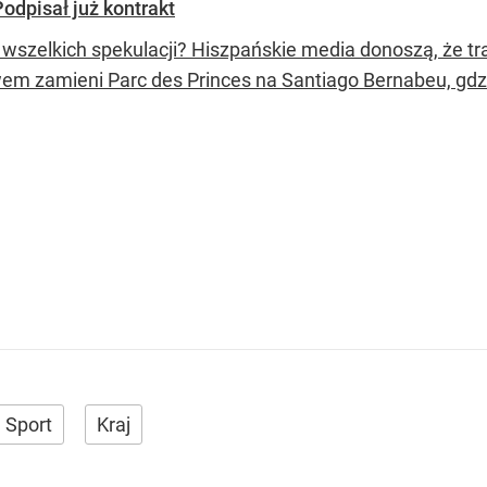
dpisał już kontrakt
 wszelkich spekulacji? Hiszpańskie media donoszą, że tr
em zamieni Parc des Princes na Santiago Bernabeu, gdz
Sport
Kraj