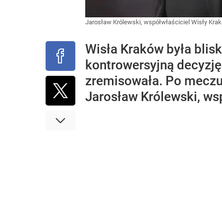
Jarosław Królewski, współwłaściciel Wisły Kr
Wisła Kraków była blis
kontrowersyjną decyzję
zremisowała. Po meczu 
Jarosław Królewski, wsp