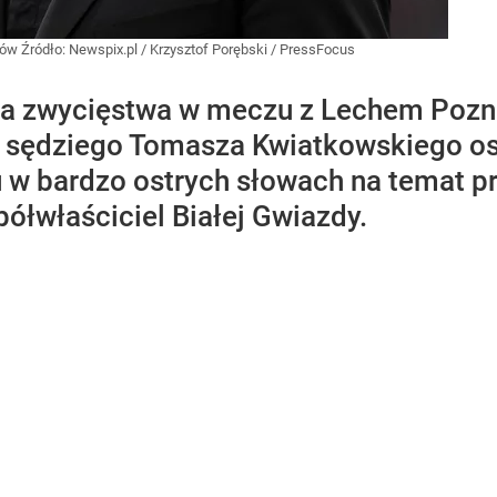
aków
Źródło:
Newspix.pl
/
Krzysztof Porębski / PressFocus
ka zwycięstwa w meczu z Lechem Pozn
 sędziego Tomasza Kwiatkowskiego ost
w bardzo ostrych słowach na temat pra
ółwłaściciel Białej Gwiazdy.