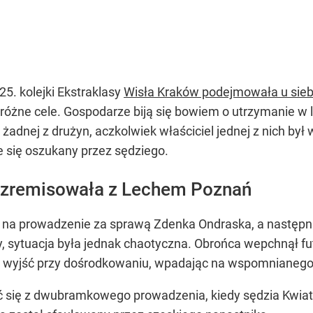
5. kolejki Ekstraklasy
Wisła Kraków podejmowała u sie
różne cele. Gospodarze biją się bowiem o utrzymanie w li
 żadnej z drużyn, aczkolwiek właściciel jednej z nich by
e się oszukany przez sędziego.
 zremisowała z Lechem Poznań
 na prowadzenie za sprawą Zdenka Ondraska, a następn
ley, sytuacja była jednak chaotyczna. Obrońca wepchnął fu
niej wyjść przy dośrodkowaniu, wpadając na wspomnianego
zyć się z dwubramkowego prowadzenia, kiedy sędzia Kwia