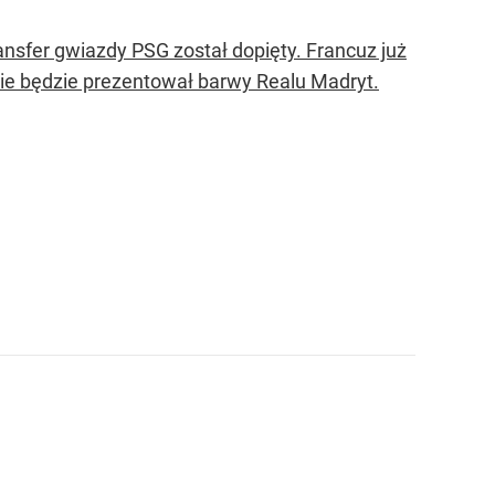
ansfer gwiazdy PSG został dopięty. Francuz już
ie będzie prezentował barwy Realu Madryt.