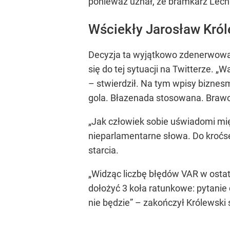
ponieważ uznał, że bramkarz Lech
Wściekły Jarosław Król
Decyzja ta wyjątkowo zdenerwował
się do tej sytuacji na Twitterze. „
– stwierdził. Na tym wpisy biznes
gola. Błazenada stosowana. Brawo 
„Jak człowiek sobie uświadomi mię
nieparlamentarne słowa. Do kroćset
starcia.
„Widząc liczbę błędów VAR w osta
dołożyć 3 koła ratunkowe: pytanie d
nie będzie” – zakończył Królewski