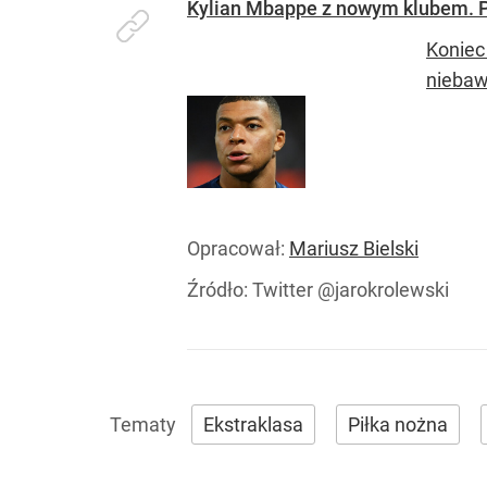
Kylian Mbappe z nowym klubem. Po
Koniec
niebaw
Opracował:
Mariusz Bielski
Źródło:
Twitter @jarokrolewski
Ekstraklasa
Piłka nożna