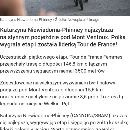
Katarzyna Niewiadoma-Phinney
/ Źródło:
Newspix.pl
/
Imago
Katarzyna Niewiadoma-Phinney najszybsza
na słynnym podjeździe pod Mont Ventoux. Polka
wygrała etap i została liderką Tour de France!
Uczestniczki piątkowego etapu Tour de France Femmes
przejechały trasę o długości 146,8 km o łącznym
przewyższeniu sięgającym niemal 3500 metrów.
Zdecydowanie największym wyzwaniem był finałowy
podjazd pod Mont Ventoux o długości 15,6 km
oraz średnie nachylenie na poziomie 8,6 proc. To zresztą
legendarne miejsce Wielkiej Pętli.
Katarzyna Niewiadoma-Phinney (CANYON//SRAM) okazała
się najlepsza, wygrywając etap i sięgając po żółtą koszulkę
liderki całego wyścigu. Warto przypomnieć, że Polka