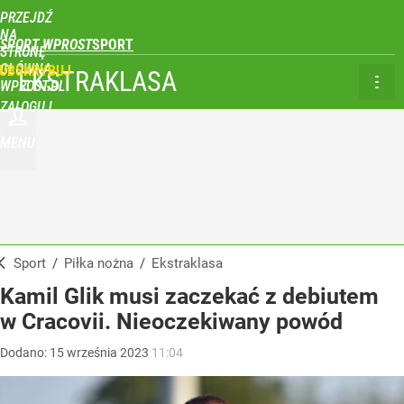
PRZEJDŹ
NA
SPORT WPROST
STRONĘ
GŁÓWNĄ
UBSKRYBUJ
EKSTRAKLASA
WPROST.PL
ZALOGUJ
MENU
Sport
/
Piłka nożna
/
Ekstraklasa
Kamil Glik musi zaczekać z debiutem
w Cracovii. Nieoczekiwany powód
Dodano:
15
września
2023
11:04