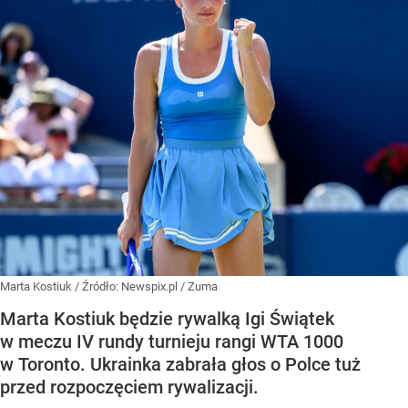
Marta Kostiuk
/ Źródło:
Newspix.pl
/
Zuma
Marta Kostiuk będzie rywalką Igi Świątek
w meczu IV rundy turnieju rangi WTA 1000
w Toronto. Ukrainka zabrała głos o Polce tuż
przed rozpoczęciem rywalizacji.