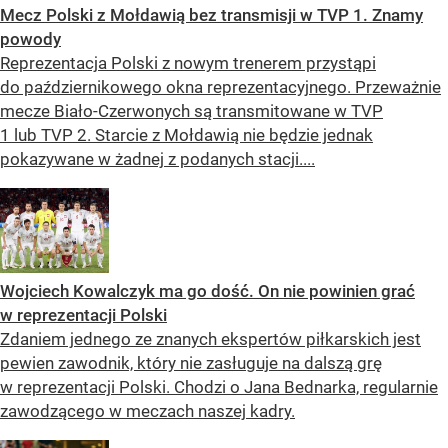
Mecz Polski z Mołdawią bez transmisji w TVP 1. Znamy
powody
Reprezentacja Polski z nowym trenerem przystąpi
do październikowego okna reprezentacyjnego. Przeważnie
mecze Biało-Czerwonych są transmitowane w TVP
1 lub TVP 2. Starcie z Mołdawią nie będzie jednak
pokazywane w żadnej z podanych stacji....
Wojciech Kowalczyk ma go dość. On nie powinien grać
w reprezentacji Polski
Zdaniem jednego ze znanych ekspertów piłkarskich jest
pewien zawodnik, który nie zasługuje na dalszą grę
w reprezentacji Polski. Chodzi o Jana Bednarka, regularnie
zawodzącego w meczach naszej kadry.