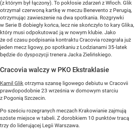
(z którym był łączony). To pokłosie zdarzeń z Włoch. Glik
otrzymał czerwoną kartkę w meczu Benevento z Perugią,
otrzymując zawieszenie na dwa spotkania. Rozgrywki
w Serie B dobiegły końca, lecz nie skończyło to kary Glika,
który musi odpokutować ją w nowym klubie. Jako
że od czasu podpisania kontraktu Cracovia rozegrała już
jeden mecz ligowy, po spotkaniu z Łodzianami 35-latek
będzie do dyspozycji trenera Jacka Zielińskiego.
Cracovia walczy w PKO Ekstraklasie
Kamil Glik
otrzyma szansę ligowego debiutu w Cracovii
prawdopodobnie 23 września w domowym starciu
z Pogonią Szczecin.
Po sześciu rozegranych meczach Krakowianie zajmują
szóste miejsce w tabeli. Z dorobkiem 10 punktów tracą
trzy do liderującej Legii Warszawa.