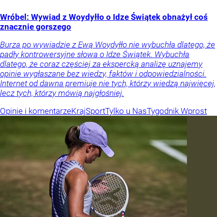
Wróbel: Wywiad z Woydyłło o Idze Świątek obnażył coś
znacznie gorszego
Burza po wywiadzie z Ewą Woydyłło nie wybuchła dlatego, że
padły kontrowersyjne słowa o Idze Świątek. Wybuchła
dlatego, że coraz częściej za ekspercką analizę uznajemy
opinie wygłaszane bez wiedzy, faktów i odpowiedzialności.
Internet od dawna premiuje nie tych, którzy wiedzą najwięcej,
lecz tych, którzy mówią najgłośniej.
Opinie i komentarze
Kraj
Sport
Tylko u Nas
Tygodnik Wprost