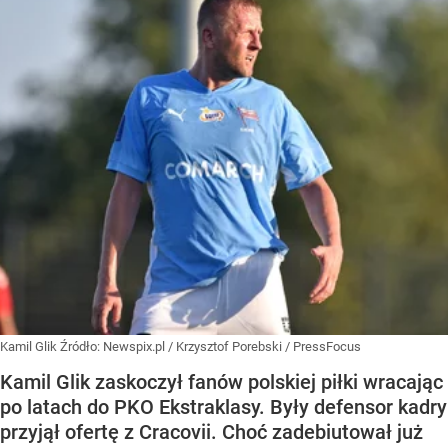
Kamil Glik
Źródło:
Newspix.pl
/
Krzysztof Porebski / PressFocus
Kamil Glik zaskoczył fanów polskiej piłki wracając
po latach do PKO Ekstraklasy. Były defensor kadry
przyjął ofertę z Cracovii. Choć zadebiutował już