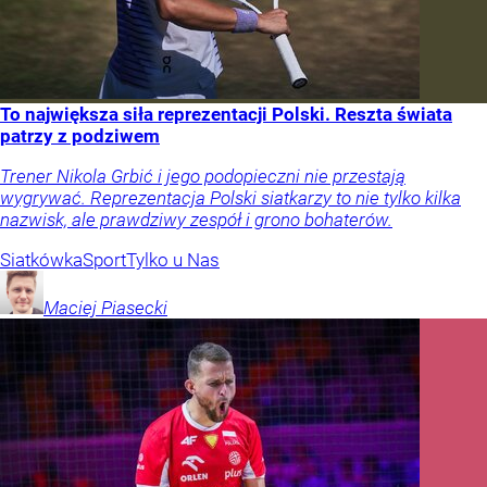
To największa siła reprezentacji Polski. Reszta świata
patrzy z podziwem
Trener Nikola Grbić i jego podopieczni nie przestają
wygrywać. Reprezentacja Polski siatkarzy to nie tylko kilka
nazwisk, ale prawdziwy zespół i grono bohaterów.
Siatkówka
Sport
Tylko u Nas
Maciej
Piasecki