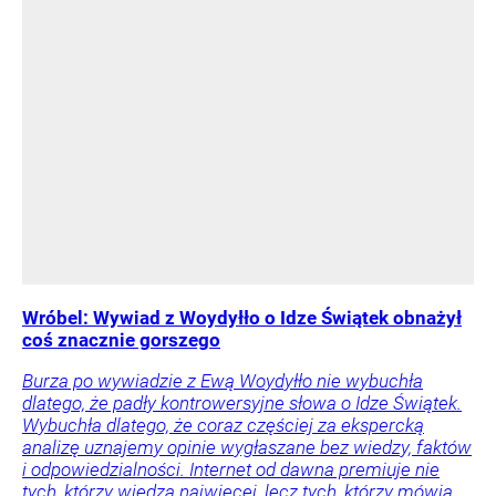
Wróbel: Wywiad z Woydyłło o Idze Świątek obnażył
coś znacznie gorszego
Burza po wywiadzie z Ewą Woydyłło nie wybuchła
dlatego, że padły kontrowersyjne słowa o Idze Świątek.
Wybuchła dlatego, że coraz częściej za ekspercką
analizę uznajemy opinie wygłaszane bez wiedzy, faktów
i odpowiedzialności. Internet od dawna premiuje nie
tych, którzy wiedzą najwięcej, lecz tych, którzy mówią