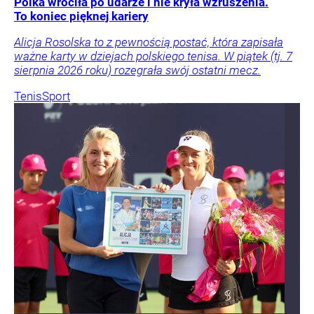
Polka wróciła po udarze i nie kryła wzruszenia.
To koniec pięknej kariery
Alicja Rosolska to z pewnością postać, która zapisała
ważne karty w dziejach polskiego tenisa. W piątek (tj. 7
sierpnia 2026 roku) rozegrała swój ostatni mecz.
Tenis
Sport