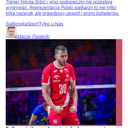
Trener Nikola Grbić i jego podopieczni nie przestają
wygrywać. Reprezentacja Polski siatkarzy to nie tylko
kilka nazwisk, ale prawdziwy zespół i grono bohaterów.
Siatkówka
Sport
Tylko u Nas
Maciej
Piasecki