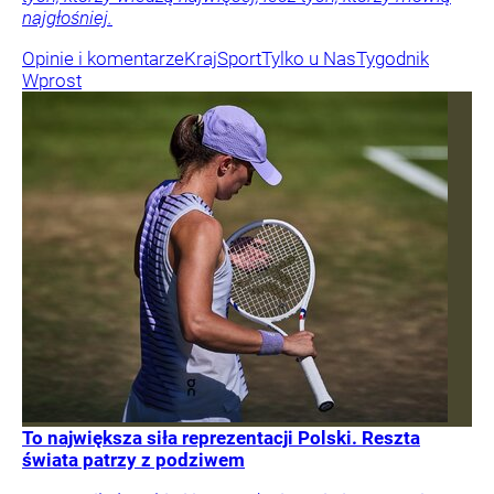
najgłośniej.
Opinie i komentarze
Kraj
Sport
Tylko u Nas
Tygodnik
Wprost
To największa siła reprezentacji Polski. Reszta
świata patrzy z podziwem