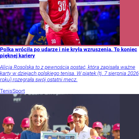
Polka wróciła po udarze i nie kryła wzruszenia. To koniec
pięknej kariery
Alicja Rosolska to z pewnością postać, która zapisała ważne
karty w dziejach polskiego tenisa. W piątek (tj. 7 sierpnia 2026
roku) rozegrała swój ostatni mecz.
Tenis
Sport