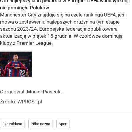
Oto najlepszy klub piłkarski w Europie. UEFA w klasyfikacji
nie pominęła Polaków
Manchester City znajduje się na czele rankingu UEFA, jeśli
mowa o zestawieniu najlepszych drużyn na tym etapie
sezonu 2023/24. Europejska federacja opublikowała
aktualizację w piątek 15 grudnia. W czołówce dominują
kluby z Premier League.
Opracował:
Maciej Piasecki
Źródło:
WPROST.pl
Ekstraklasa
Piłka nożna
Sport