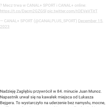
? Mecz trwa w CANAL+ SPORT i CANAL+ online:
https://t.co/Dacm2GZGSl
pic.twitter.com/tOEVeVTitT
— CANAL+ SPORT (@CANALPLUS_SPORT)
December 15,
2023
Nadzieję Zagłębiu przywrócił w 84. minucie Juan Munoz.
Napastnik urwał się na kawałek miejsca od Łukasza
Bejgera. To wystarczyło na uderzenie bez namysłu, mocne,