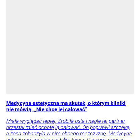
Medycyna estetyczna ma skutek, o którym kliniki
nie mówią. „Nie chcę jej całować”
Miała wyglądać lepiej. Zrobiła usta i nagle jej partner
przestał mieć ochotę ją całować. On poprawił szczękę,
a żona zobaczyła w nim obcego mężczyznę. Medycyna
estetyczna zmienia nie tylko twarz. Czasem zmusza