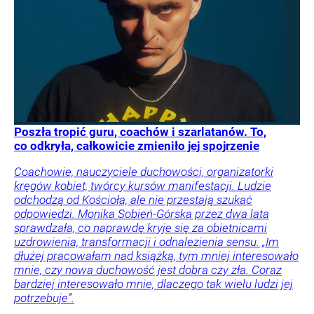
Poszła tropić guru, coachów i szarlatanów. To,
co odkryła, całkowicie zmieniło jej spojrzenie
Coachowie, nauczyciele duchowości, organizatorki
kręgów kobiet, twórcy kursów manifestacji. Ludzie
odchodzą od Kościoła, ale nie przestają szukać
odpowiedzi. Monika Sobień-Górska przez dwa lata
sprawdzała, co naprawdę kryje się za obietnicami
uzdrowienia, transformacji i odnalezienia sensu. „Im
dłużej pracowałam nad książką, tym mniej interesowało
mnie, czy nowa duchowość jest dobra czy zła. Coraz
bardziej interesowało mnie, dlaczego tak wielu ludzi jej
potrzebuje”.