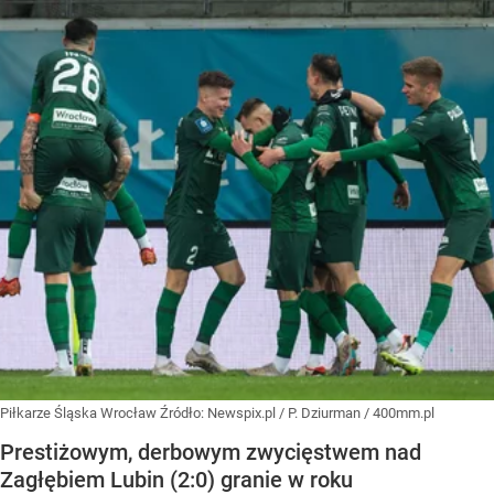
Piłkarze Śląska Wrocław
Źródło:
Newspix.pl
/
P. Dziurman / 400mm.pl
Prestiżowym, derbowym zwycięstwem nad
Zagłębiem Lubin (2:0) granie w roku