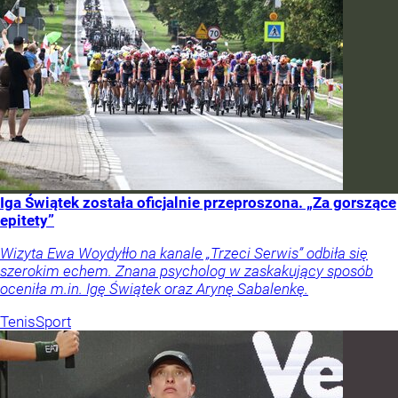
Iga Świątek została oficjalnie przeproszona. „Za gorszące
epitety”
Wizyta Ewa Woydyłło na kanale „Trzeci Serwis” odbiła się
szerokim echem. Znana psycholog w zaskakujący sposób
oceniła m.in. Igę Świątek oraz Arynę Sabalenkę.
Tenis
Sport