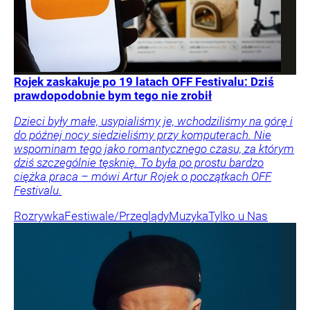
Rojek zaskakuje po 19 latach OFF Festivalu: Dziś
prawdopodobnie bym tego nie zrobił
Dzieci były małe, usypialiśmy je, wchodziliśmy na górę i
do późnej nocy siedzieliśmy przy komputerach. Nie
wspominam tego jako romantycznego czasu, za którym
dziś szczególnie tęsknię. To była po prostu bardzo
ciężka praca – mówi Artur Rojek o początkach OFF
Festivalu.
Rozrywka
Festiwale/Przeglądy
Muzyka
Tylko u Nas