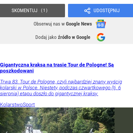
SKOMENTUJ
UDOSTĘPNIJ
1
Obserwuj nas
w
Google News
Dodaj jako
źródło w Google
Gigantyczna kraksa na trasie Tour de Pologne! Są
poszkodowani
Trwa 83. Tour de Pologne, czyli najbardziej znany wyścig
kolarski w Polsce. Niestety, podczas czwartkowego (tj. 6
sierpnia) etapu doszło do gigantycznej kraksy.
Kolarstwo
Sport