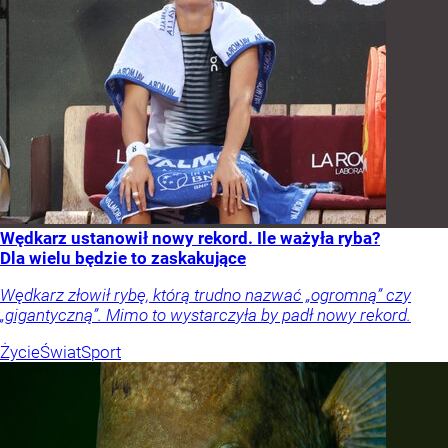
Wędkarz ustanowił nowy rekord. Ile ważyła ryba?
Dla wielu będzie to zaskakujące
Wędkarz złowił rybę, którą trudno nazwać „ogromną” czy
„gigantyczną”. Mimo to wystarczyła by padł nowy rekord.
Życie
Świat
Sport