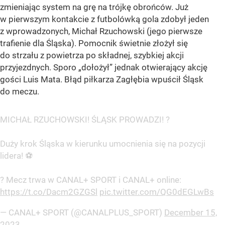
zmieniając system na grę na trójkę obrońców. Już
w pierwszym kontakcie z futbolówką gola zdobył jeden
z wprowadzonych, Michał Rzuchowski (jego pierwsze
trafienie dla Śląska). Pomocnik świetnie złożył się
do strzału z powietrza po składnej, szybkiej akcji
przyjezdnych. Sporo „dołożył” jednak otwierający akcję
gości Luis Mata. Błąd piłkarza Zagłębia wpuścił Śląsk
do meczu.
MICHAŁ RZUCHOWSKI! ŚLĄSK PROWADZI! ?
Duży krok Śląska w kierunku umocnienia się na pozycji
lidera! ⚽
? Mecz trwa w CANAL+ SPORT i CANAL+ online:
https://t.co/Dacm2GZGSl
pic.twitter.com/QG0dEGLwBs
— CANAL+ SPORT (@CANALPLUS_SPORT)
December 15,
2023