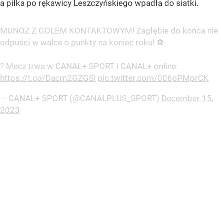
a piłka po rękawicy Leszczyńskiego wpadła do siatki.
MUNOZ Z GOLEM KONTAKTOWYM! Zagłębie do końca nie
odpuści w walce o punkty na koniec roku! ⚽
? Mecz trwa w CANAL+ SPORT i CANAL+ online:
https://t.co/Dacm2GZGSl
pic.twitter.com/006pPMprCK
— CANAL+ SPORT (@CANALPLUS_SPORT)
December 15,
2023