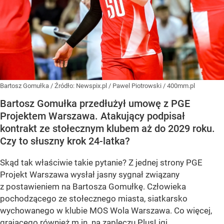
Bartosz Gomułka
/ Źródło:
Newspix.pl
/
Pawel Piotrowski / 400mm.pl
Bartosz Gomułka przedłużył umowę z PGE
Projektem Warszawa. Atakujący podpisał
kontrakt ze stołecznym klubem aż do 2029 roku.
Czy to słuszny krok 24-latka?
Skąd tak właściwie takie pytanie? Z jednej strony PGE
Projekt Warszawa wysłał jasny sygnał związany
z postawieniem na Bartosza Gomułkę. Człowieka
pochodzącego ze stołecznego miasta, siatkarsko
wychowanego w klubie MOS Wola Warszawa. Co więcej,
grającego również m.in. na zapleczu PlusLigi