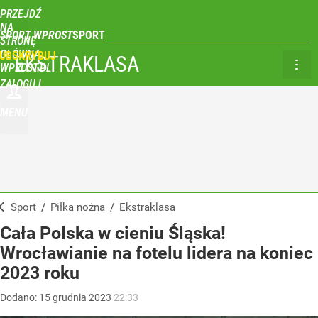
PRZEJDŹ
NA
SPORT WPROST
STRONĘ
GŁÓWNĄ
UBSKRYBUJ
EKSTRAKLASA
WPROST.PL
ZALOGUJ
MENU
Sport
/
Piłka nożna
/
Ekstraklasa
Cała Polska w cieniu Śląska!
Wrocławianie na fotelu lidera na koniec
2023 roku
Dodano:
15
grudnia
2023
22:33