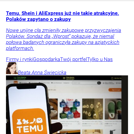
Temu, Shein i AliExpress już nie takie atrakcyjne.
Polaków zapytano o zakupy
Nowe unijne cła zmieniły zakupowe przyzwyczajenia
Polaków. Sondaż dla „Wprost” pokazuje, że niemal
połowa badanych ograniczyła zakupy na azjatyckich
platformach.
Firmy i rynki
Gospodarka
Twój portfel
Tylko u Nas
Beata Anna
Święcicka