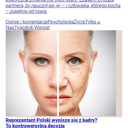
partnera, by nauczył się jej – i człowieka, którego kocha
– zupełnie od nowa.
Opinie i komentarze
Psychologia
Życie
Tylko u
Nas
Tygodnik Wprost
Reprezentant Polski wypisze się z kadry?
To kontrowersyjna decyzja