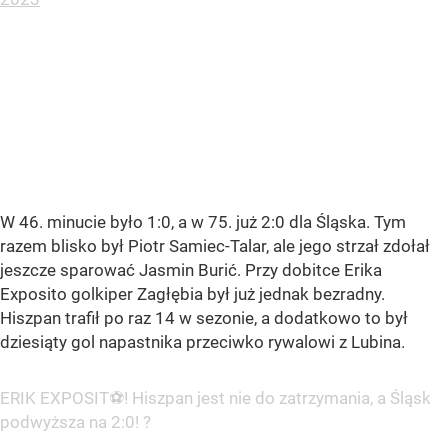
W 46. minucie było 1:0, a w 75. już 2:0 dla Śląska. Tym
razem blisko był Piotr Samiec-Talar, ale jego strzał zdołał
jeszcze sparować Jasmin Burić. Przy dobitce Erika
Exposito golkiper Zagłębia był już jednak bezradny.
Hiszpan trafił po raz 14 w sezonie, a dodatkowo to był
dziesiąty gol napastnika przeciwko rywalowi z Lubina.
ERIK EXPOSIT⚽! Hiszpan jest nie do zatrzymania, a Śląsk
podwyższa na 2:0! ?