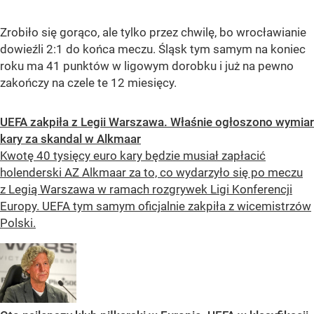
Zrobiło się gorąco, ale tylko przez chwilę, bo wrocławianie
dowieźli 2:1 do końca meczu. Śląsk tym samym na koniec
roku ma 41 punktów w ligowym dorobku i już na pewno
zakończy na czele te 12 miesięcy.
UEFA zakpiła z Legii Warszawa. Właśnie ogłoszono wymiar
kary za skandal w Alkmaar
Kwotę 40 tysięcy euro kary będzie musiał zapłacić
holenderski AZ Alkmaar za to, co wydarzyło się po meczu
z Legią Warszawa w ramach rozgrywek Ligi Konferencji
Europy. UEFA tym samym oficjalnie zakpiła z wicemistrzów
Polski.