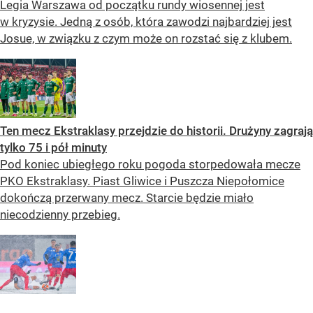
Legia Warszawa od początku rundy wiosennej jest
w kryzysie. Jedną z osób, która zawodzi najbardziej jest
Josue, w związku z czym może on rozstać się z klubem.
Ten mecz Ekstraklasy przejdzie do historii. Drużyny zagrają
tylko 75 i pół minuty
Pod koniec ubiegłego roku pogoda storpedowała mecze
PKO Ekstraklasy. Piast Gliwice i Puszcza Niepołomice
dokończą przerwany mecz. Starcie będzie miało
niecodzienny przebieg.