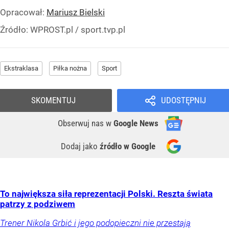
Opracował:
Mariusz Bielski
Źródło:
WPROST.pl
/
sport.tvp.pl
Ekstraklasa
Piłka nożna
Sport
SKOMENTUJ
UDOSTĘPNIJ
Obserwuj nas
w
Google News
Dodaj jako
źródło w Google
To największa siła reprezentacji Polski. Reszta świata
patrzy z podziwem
Trener Nikola Grbić i jego podopieczni nie przestają