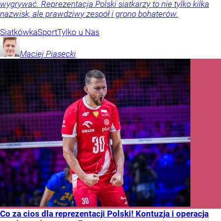
wygrywać. Reprezentacja Polski siatkarzy to nie tylko kilka
nazwisk, ale prawdziwy zespół i grono bohaterów.
Siatkówka
Sport
Tylko u Nas
Maciej
Piasecki
Co za cios dla reprezentacji Polski! Kontuzja i operacja