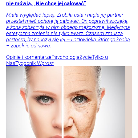
nie mówią. „Nie chcę jej całować”
Miała wyglądać lepiej. Zrobiła usta i nagle jej partner
przestał mieć ochotę ją całować. On poprawił szczękę,
a żona zobaczyła w nim obcego mężczyznę. Medycyna
estetyczna zmienia nie tylko twarz. Czasem zmusza
partnera, by nauczył się jej – i człowieka, którego kocha
– zupełnie od nowa.
Opinie i komentarze
Psychologia
Życie
Tylko u
Nas
Tygodnik Wprost