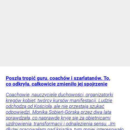
Poszła tropić guru, coachów i szarlatanów. To,
co odkryła, całkowicie zmieniło jej spojrzenie
Coachowie, nauczyciele duchowości, organizatorki
kręgów kobiet, twórcy kursów manifestacji. Ludzie
odchodzą od Kościoła, ale nie przestają szukać
odpowiedzi. Monika Sobień-Górska przez dwa lata
sprawdzała, co naprawdę kryje się za obietnicami
uzdrowienia, transformacji i odnalezienia sensu. „Im
dłużej pracowałam nad książką, tym mniej interesowało