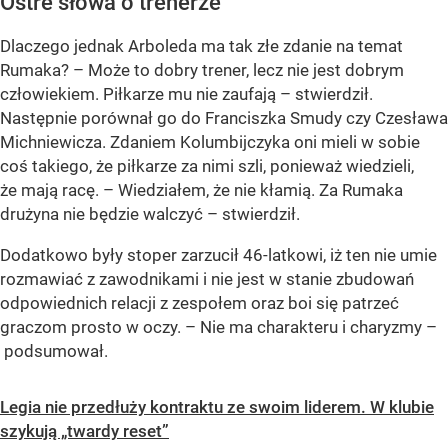
Ostre słowa o trenerze
Dlaczego jednak Arboleda ma tak złe zdanie na temat
Rumaka? – Może to dobry trener, lecz nie jest dobrym
człowiekiem. Piłkarze mu nie zaufają – stwierdził.
Następnie porównał go do Franciszka Smudy czy Czesława
Michniewicza. Zdaniem Kolumbijczyka oni mieli w sobie
coś takiego, że piłkarze za nimi szli, ponieważ wiedzieli,
że mają racę. – Wiedziałem, że nie kłamią. Za Rumaka
drużyna nie będzie walczyć – stwierdził.
Dodatkowo były stoper zarzucił 46-latkowi, iż ten nie umie
rozmawiać z zawodnikami i nie jest w stanie zbudowań
odpowiednich relacji z zespołem oraz boi się patrzeć
graczom prosto w oczy. – Nie ma charakteru i charyzmy –
podsumował.
Legia nie przedłuży kontraktu ze swoim liderem. W klubie
szykują „twardy reset”