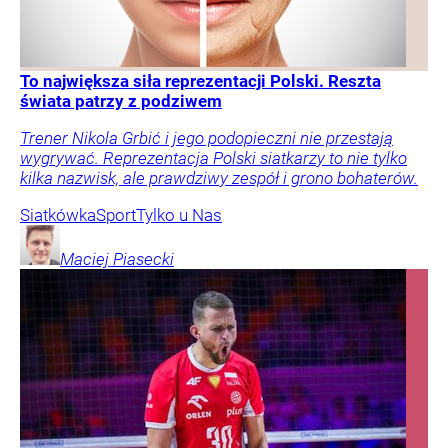
To największa siła reprezentacji Polski. Reszta
świata patrzy z podziwem
Trener Nikola Grbić i jego podopieczni nie przestają
wygrywać. Reprezentacja Polski siatkarzy to nie tylko
kilka nazwisk, ale prawdziwy zespół i grono bohaterów.
Siatkówka
Sport
Tylko u Nas
Maciej
Piasecki