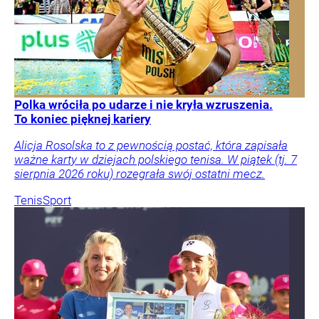
Polka wróciła po udarze i nie kryła wzruszenia.
To koniec pięknej kariery
Alicja Rosolska to z pewnością postać, która zapisała
ważne karty w dziejach polskiego tenisa. W piątek (tj. 7
sierpnia 2026 roku) rozegrała swój ostatni mecz.
Tenis
Sport