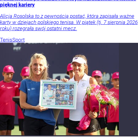
pięknej kariery
Alicja Rosolska to z pewnością postać, która zapisała ważne
karty w dziejach polskiego tenisa. W piątek (tj. 7 sierpnia 2026
roku) rozegrała swój ostatni mecz.
Tenis
Sport