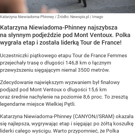
Katarzyna Niewiadoma-Phinney
/ Źródło:
Newspix.pl
/
Imago
Katarzyna Niewiadoma-Phinney najszybsza
na słynnym podjeździe pod Mont Ventoux. Polka
wygrała etap i została liderką Tour de France!
Uczestniczki piątkowego etapu Tour de France Femmes
przejechały trasę o długości 146,8 km o łącznym
przewyższeniu sięgającym niemal 3500 metrów.
Zdecydowanie największym wyzwaniem był finałowy
podjazd pod Mont Ventoux o długości 15,6 km
oraz średnie nachylenie na poziomie 8,6 proc. To zresztą
legendarne miejsce Wielkiej Pętli.
Katarzyna Niewiadoma-Phinney (CANYON//SRAM) okazała
się najlepsza, wygrywając etap i sięgając po żółtą koszulkę
liderki całego wyścigu. Warto przypomnieć, że Polka