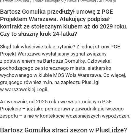
Bartosz Gomułka
/ Źródło:
Newspix.pl
/
Pawel Piotrowski / 400mm.pl
Bartosz Gomułka przedłużył umowę z PGE
Projektem Warszawa. Atakujący podpisał
kontrakt ze stołecznym klubem aż do 2029 roku.
Czy to słuszny krok 24-latka?
Skąd tak właściwie takie pytanie? Z jednej strony PGE
Projekt Warszawa wysłał jasny sygnał związany
z postawieniem na Bartosza Gomułkę. Człowieka
pochodzącego ze stołecznego miasta, siatkarsko
wychowanego w klubie MOS Wola Warszawa. Co więcej,
grającego również m.in. na zapleczu PlusLigi
w warszawskiej Legii.
Aż wreszcie, od 2025 roku we wspomnianym PGE
Projekcie – już jako pełnoprawny zawodnik pierwszego
zespołu – a nie w kontekście wcześniejszych wypożyczeń.
Bartosz Gomułka straci sezon w PlusLidze?