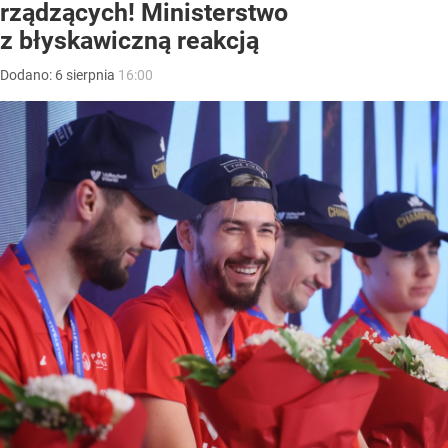
rządzących! Ministerstwo
z błyskawiczną reakcją
Dodano:
6
sierpnia
16:00