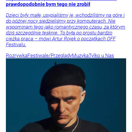
prawdopodobnie bym tego nie zrobił
Dzieci były małe, usypialiśmy je, wchodziliśmy na górę i
do późnej nocy siedzieliśmy przy komputerach. Nie
wspominam tego jako romantycznego czasu, za którym
dziś szczególnie tęsknię. To była po prostu bardzo
ciężka praca – mówi Artur Rojek o początkach OFF
Festivalu.
Rozrywka
Festiwale/Przeglądy
Muzyka
Tylko u Nas