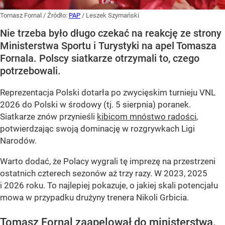
Tomasz Fornal
/ Źródło:
PAP
/
Leszek Szymański
Nie trzeba było długo czekać na reakcję ze strony
Ministerstwa Sportu i Turystyki na apel Tomasza
Fornala. Polscy siatkarze otrzymali to, czego
potrzebowali.
Reprezentacja Polski dotarła po zwycięskim turnieju VNL
2026 do Polski w środowy (tj. 5 sierpnia) poranek.
Siatkarze znów przynieśli
kibicom mnóstwo radości
,
potwierdzając swoją dominację w rozgrywkach Ligi
Narodów.
Warto dodać, że Polacy wygrali tę imprezę na przestrzeni
ostatnich czterech sezonów aż trzy razy. W 2023, 2025
i 2026 roku. To najlepiej pokazuje, o jakiej skali potencjału
mowa w przypadku drużyny trenera Nikoli Grbicia.
Tomasz Fornal zaapelował do ministerstwa.