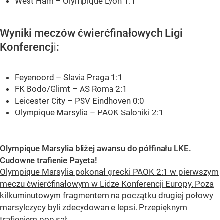
West Ham – Olympique Lyon 1:1
Wyniki meczów ćwierćfinałowych Ligi
Konferencji:
Feyenoord – Slavia Praga 1:1
FK Bodo/Glimt – AS Roma 2:1
Leicester City – PSV Eindhoven 0:0
Olympique Marsylia – PAOK Saloniki 2:1
Olympique Marsylia bliżej awansu do półfinału LKE.
Cudowne trafienie Payeta!
Olympique Marsylia pokonał grecki PAOK 2:1 w pierwszym
meczu ćwierćfinałowym w Lidze Konferencji Europy. Poza
kilkuminutowym fragmentem na początku drugiej połowy
marsylczycy byli zdecydowanie lepsi. Przepięknym
trafieniem popisał...