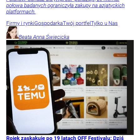
połowa badanych ograniczyła zakupy na azjatyckich
platformach.
Firmy i rynki
Gospodarka
Twój portfel
Tylko u Nas
Beata Anna
Święcicka
Rojek zaskakuje po 19 latach OFF Festivalu: Dziś