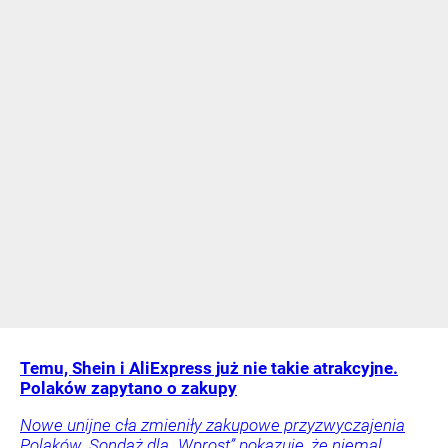
Temu, Shein i AliExpress już nie takie atrakcyjne.
Polaków zapytano o zakupy
Nowe unijne cła zmieniły zakupowe przyzwyczajenia
Polaków. Sondaż dla „Wprost” pokazuje, że niemal