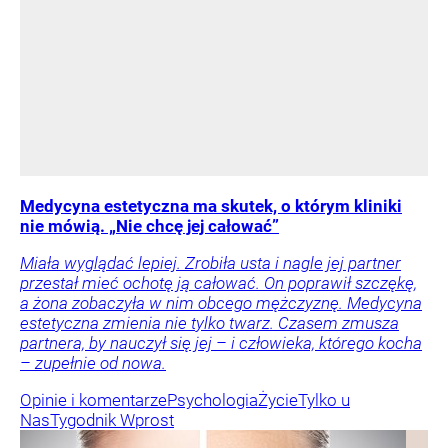
Medycyna estetyczna ma skutek, o którym kliniki
nie mówią. „Nie chcę jej całować”
Miała wyglądać lepiej. Zrobiła usta i nagle jej partner
przestał mieć ochotę ją całować. On poprawił szczękę,
a żona zobaczyła w nim obcego mężczyznę. Medycyna
estetyczna zmienia nie tylko twarz. Czasem zmusza
partnera, by nauczył się jej – i człowieka, którego kocha
– zupełnie od nowa.
Opinie i komentarze
Psychologia
Życie
Tylko u
Nas
Tygodnik Wprost