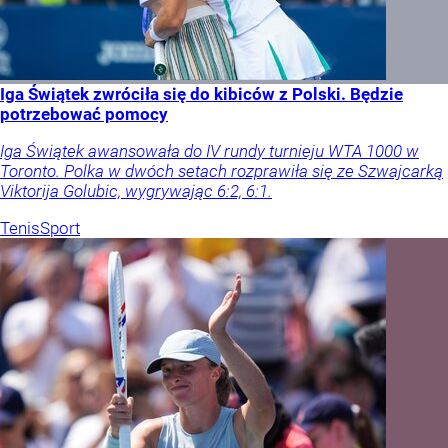
Iga Świątek zwróciła się do kibiców z Polski. Będzie
potrzebować pomocy
Iga Świątek awansowała do IV rundy turnieju WTA 1000 w
Toronto. Polka w dwóch setach rozprawiła się ze Szwajcarką
Viktorija Golubic, wygrywając 6:2, 6:1.
Tenis
Sport