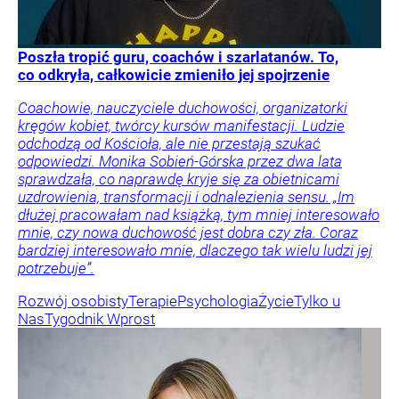
Poszła tropić guru, coachów i szarlatanów. To,
co odkryła, całkowicie zmieniło jej spojrzenie
Coachowie, nauczyciele duchowości, organizatorki
kręgów kobiet, twórcy kursów manifestacji. Ludzie
odchodzą od Kościoła, ale nie przestają szukać
odpowiedzi. Monika Sobień-Górska przez dwa lata
sprawdzała, co naprawdę kryje się za obietnicami
uzdrowienia, transformacji i odnalezienia sensu. „Im
dłużej pracowałam nad książką, tym mniej interesowało
mnie, czy nowa duchowość jest dobra czy zła. Coraz
bardziej interesowało mnie, dlaczego tak wielu ludzi jej
potrzebuje”.
Rozwój osobisty
Terapie
Psychologia
Życie
Tylko u
Nas
Tygodnik Wprost