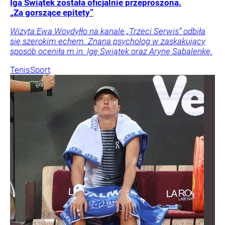
Iga Świątek została oficjalnie przeproszona.
„Za gorszące epitety”
Wizyta Ewa Woydyłło na kanale „Trzeci Serwis” odbiła
się szerokim echem. Znana psycholog w zaskakujący
sposób oceniła m.in. Igę Świątek oraz Arynę Sabalenkę.
Tenis
Sport