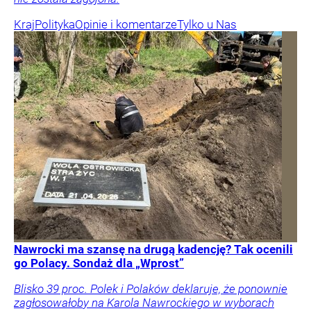
Kraj
Polityka
Opinie i komentarze
Tylko u Nas
Nawrocki ma szansę na drugą kadencję? Tak ocenili
go Polacy. Sondaż dla „Wprost”
Blisko 39 proc. Polek i Polaków deklaruje, że ponownie
zagłosowałoby na Karola Nawrockiego w wyborach