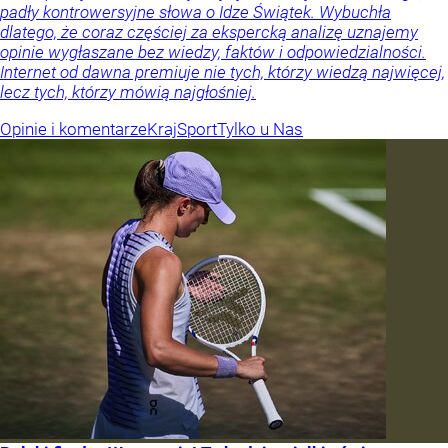
padły kontrowersyjne słowa o Idze Świątek. Wybuchła
dlatego, że coraz częściej za ekspercką analizę uznajemy
opinie wygłaszane bez wiedzy, faktów i odpowiedzialności.
Internet od dawna premiuje nie tych, którzy wiedzą najwięcej,
lecz tych, którzy mówią najgłośniej.
Opinie i komentarze
Kraj
Sport
Tylko u Nas