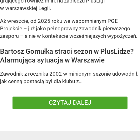
grającego również m.in. na zapleczu PlusLigi
w warszawskiej Legii.
Aż wreszcie, od 2025 roku we wspomnianym PGE
Projekcie – już jako pełnoprawny zawodnik pierwszego
zespołu – a nie w kontekście wcześniejszych wypożyczeń.
Bartosz Gomułka straci sezon w PlusLidze?
Alarmująca sytuacja w Warszawie
Zawodnik z rocznika 2002 w minionym sezonie udowodnił,
jak cenną postacią był dla klubu z...
CZYTAJ DALEJ