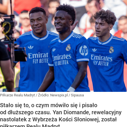
Piłkarze Realu Madryt
/ Źródło:
Newspix.pl
/
Sipausa
Stało się to, o czym mówiło się i pisało
od dłuższego czasu. Yan Diomande, rewelacyjny
nastolatek z Wybrzeża Kości Słoniowej, został
piłkarzem Realu Madryt.