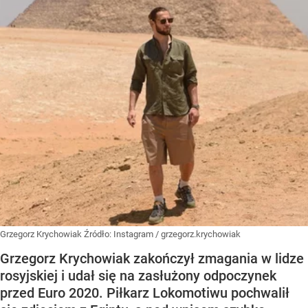
Grzegorz Krychowiak
Źródło:
Instagram
/
grzegorz.krychowiak
Grzegorz Krychowiak zakończył zmagania w lidze
rosyjskiej i udał się na zasłużony odpoczynek
przed Euro 2020. Piłkarz Lokomotiwu pochwalił