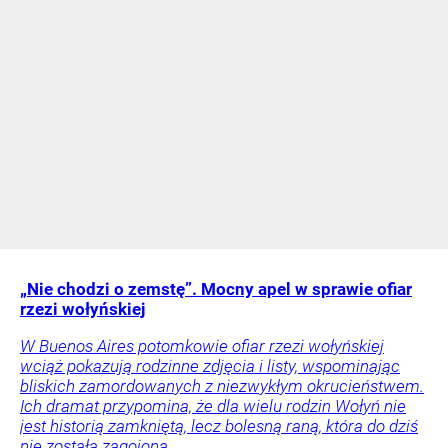
„Nie chodzi o zemstę”. Mocny apel w sprawie ofiar
rzezi wołyńskiej
W Buenos Aires potomkowie ofiar rzezi wołyńskiej
wciąż pokazują rodzinne zdjęcia i listy, wspominając
bliskich zamordowanych z niezwykłym okrucieństwem.
Ich dramat przypomina, że dla wielu rodzin Wołyń nie
jest historią zamkniętą, lecz bolesną raną, która do dziś
nie została zagojona.