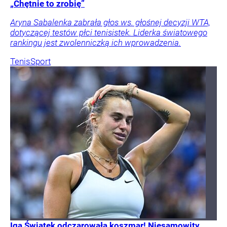
„Chętnie to zrobię”
Aryna Sabalenka zabrała głos ws. głośnej decyzji WTA,
dotyczącej testów płci tenisistek. Liderka światowego
rankingu jest zwolenniczką ich wprowadzenia.
Tenis
Sport
Iga Świątek odczarowała koszmar! Niesamowity