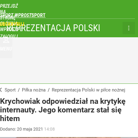
PRZEJDŹ
NA
SPORT WPROST
STRONĘ
GŁÓWNĄ
UBSKRYBUJ
REPREZENTACJA POLSKI
WPROST.PL
ZALOGUJ
MENU
Sport
/
Piłka nożna
/
Reprezentacja Polski w piłce nożnej
Krychowiak odpowiedział na krytykę
internauty. Jego komentarz stał się
hitem
Dodano:
20
maja
2021
14:08