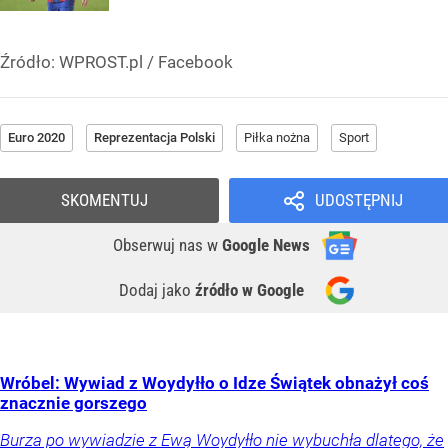
Źródło:
WPROST.pl
/
Facebook
Euro 2020
Reprezentacja Polski
Piłka nożna
Sport
SKOMENTUJ
UDOSTĘPNIJ
Obserwuj nas
w
Google News
Dodaj jako
źródło w Google
Wróbel: Wywiad z Woydyłło o Idze Świątek obnażył coś
znacznie gorszego
Burza po wywiadzie z Ewą Woydyłło nie wybuchła dlatego, że