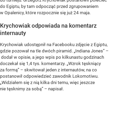
do turnieju. Grzegorz Krychowiak postanowił polecieć
do Egiptu, by tam odpocząć przed zgrupowaniem
w Opalenicy, które rozpocznie się już 24 maja.
Krychowiak odpowiada na komentarz
internauty
Krychowiak udostępnił na Facebooku zdjęcie z Egiptu,
gdzie pozował na tle dwóch piramid. „Indiana Jones” –
dodał w opisie, a jego wpis po kilkunastu godzinach
doczekał się 1,4 tys. komentarzy. „Wzrok tęskniący
za formą” – skwitował jeden z internautów, na co
postanowił odpowiedzieć zawodnik Lokomotiwu.
„Widziałem się z nią kilka dni temu, więc jeszcze
nie tęsknimy za sobą” – napisał.