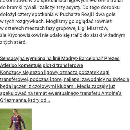
Lokomotiwu w 26 spotkaniach ligowych 9-krotnie trafiał
do bramki rywali i zaliczył trzy asysty. Do tego dorobku
dołożył cztery spotkania w Pucharze Rosji i dwa gole
w tych rozgrywkach. Mogliśmy go oglądać również
w czterech meczach fazy grupowej Ligi Mistrzów,
ale Krychowiakowi nie udało się trafić do siatki w żadnym
z tych starć.
Sensacyjna wymiana na linii Madryt-Barcelona? Prezes
Atletico komentuje plotki transferowe
Kończący się sezon ligowy oznacza początek sagi
transferowej, podczas której najlepsi zawodnicy na świecie
będą łączeni z czołowymi klubami. Media zaczęły już
spekulować na temat ewentualnego transferu Antoine'a
Griezmanna, który od...