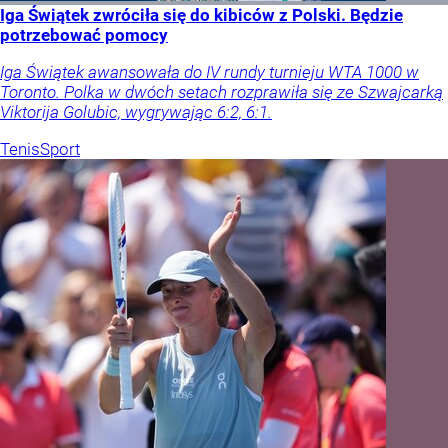
Iga Świątek zwróciła się do kibiców z Polski. Będzie
potrzebować pomocy
Iga Świątek awansowała do IV rundy turnieju WTA 1000 w
Toronto. Polka w dwóch setach rozprawiła się ze Szwajcarką
Viktorija Golubic, wygrywając 6:2, 6:1.
Tenis
Sport