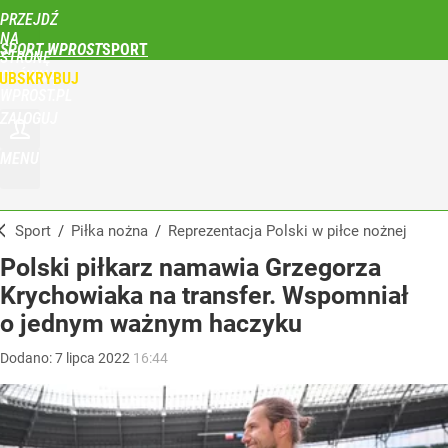
PRZEJDŹ
NA
SPORT WPROST
STRONĘ
GŁÓWNĄ
UBSKRYBUJ
WPROST.PL
ZALOGUJ
MENU
Sport
/
Piłka nożna
/
Reprezentacja Polski w piłce nożnej
Polski piłkarz namawia Grzegorza
Krychowiaka na transfer. Wspomniał
o jednym ważnym haczyku
Dodano:
7
lipca
2022
16:44