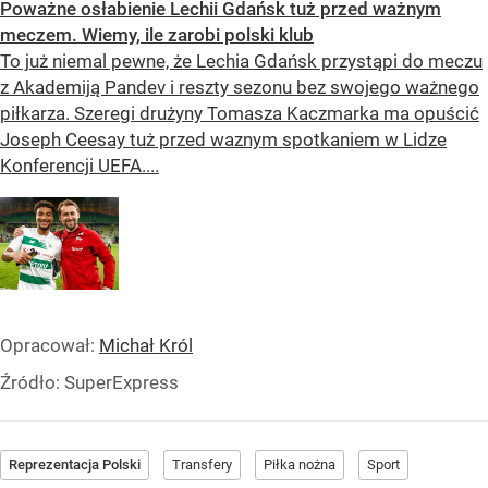
Poważne osłabienie Lechii Gdańsk tuż przed ważnym
meczem. Wiemy, ile zarobi polski klub
To już niemal pewne, że Lechia Gdańsk przystąpi do meczu
z Akademiją Pandev i reszty sezonu bez swojego ważnego
piłkarza. Szeregi drużyny Tomasza Kaczmarka ma opuścić
Joseph Ceesay tuż przed waznym spotkaniem w Lidze
Konferencji UEFA....
Opracował:
Michał Król
Źródło:
SuperExpress
Reprezentacja Polski
Transfery
Piłka nożna
Sport