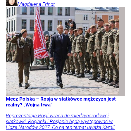
Magdalena
Frindt
Mecz Polska – Rosja w siatkówce mężczyzn jest
realny? „Wojna trwa”
Reprezentacja Rosji wraca do międzynarodowej
siatkówki. Rosjanki i Rosjanie będą występować w
Lidze Narodów 2027. Co na ten temat uważa Kamil