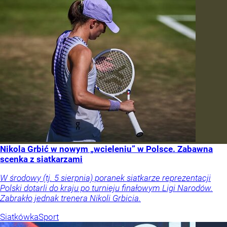
Nikola Grbić w nowym „wcieleniu” w Polsce. Zabawna
scenka z siatkarzami
W środowy (tj. 5 sierpnia) poranek siatkarze reprezentacji
Polski dotarli do kraju po turnieju finałowym Ligi Narodów.
Zabrakło jednak trenera Nikoli Grbicia.
Siatkówka
Sport