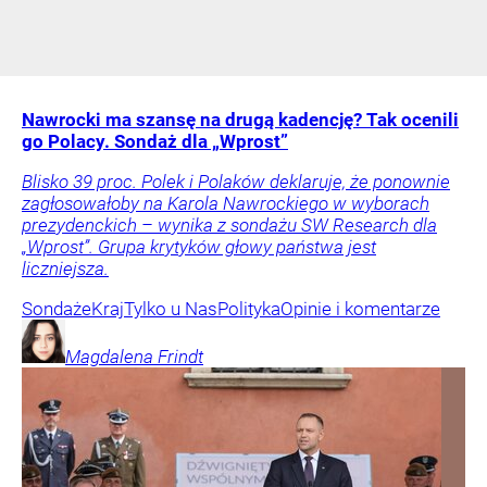
Nawrocki ma szansę na drugą kadencję? Tak ocenili
go Polacy. Sondaż dla „Wprost”
Blisko 39 proc. Polek i Polaków deklaruje, że ponownie
zagłosowałoby na Karola Nawrockiego w wyborach
prezydenckich – wynika z sondażu SW Research dla
„Wprost”. Grupa krytyków głowy państwa jest
liczniejsza.
Sondaże
Kraj
Tylko u Nas
Polityka
Opinie i komentarze
Magdalena
Frindt