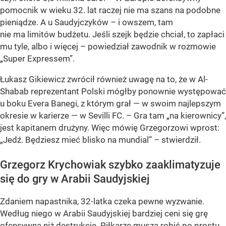
pomocnik w wieku 32. lat raczej nie ma szans na podobne
pieniądze. A u Saudyjczyków – i owszem, tam
nie ma limitów budżetu. Jeśli szejk będzie chciał, to zapłaci
mu tyle, albo i więcej – powiedział zawodnik w rozmowie
„Super Expressem”.
Łukasz Gikiewicz zwrócił również uwagę na to, że w Al-
Shabab reprezentant Polski mógłby ponownie występować
u boku Evera Banegi, z którym grał — w swoim najlepszym
okresie w karierze — w Sevilli FC. – Gra tam „na kierownicy”,
jest kapitanem drużyny. Więc mówię Grzegorzowi wprost:
„Jedź. Będziesz mieć blisko na mundial” – stwierdził.
Grzegorz Krychowiak szybko zaaklimatyzuje
się do gry w Arabii Saudyjskiej
Zdaniem napastnika, 32-latka czeka pewne wyzwanie.
Według niego w Arabii Saudyjskiej bardziej ceni się grę
ofensywną niż destrukcję. Piłkarze muszą robić po prostu