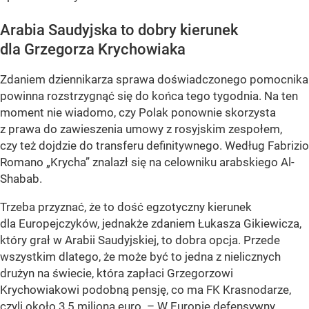
Arabia Saudyjska to dobry kierunek
dla Grzegorza Krychowiaka
Zdaniem dziennikarza sprawa doświadczonego pomocnika
powinna rozstrzygnąć się do końca tego tygodnia. Na ten
moment nie wiadomo, czy Polak ponownie skorzysta
z prawa do zawieszenia umowy z rosyjskim zespołem,
czy też dojdzie do transferu definitywnego. Według Fabrizio
Romano „Krycha” znalazł się na celowniku arabskiego Al-
Shabab.
Trzeba przyznać, że to dość egzotyczny kierunek
dla Europejczyków, jednakże zdaniem Łukasza Gikiewicza,
który grał w Arabii Saudyjskiej, to dobra opcja. Przede
wszystkim dlatego, że może być to jedna z nielicznych
drużyn na świecie, która zapłaci Grzegorzowi
Krychowiakowi podobną pensję, co ma FK Krasnodarze,
czyli około 3,5 miliona euro. – W Europie defensywny