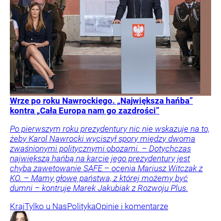
Wrze po roku Nawrockiego. „Największa hańba”
kontra „Cała Europa nam go zazdrości”
Po pierwszym roku prezydentury nic nie wskazuje na to,
żeby Karol Nawrocki wyciszył spory między dwoma
zwaśnionymi politycznymi obozami. – Dotychczas
największą hańbą na karcie jego prezydentury jest
chyba zawetowanie SAFE – ocenia Mariusz Witczak z
KO. – Mamy głowę państwa, z której możemy być
dumni – kontruje Marek Jakubiak z Rozwoju Plus.
Kraj
Tylko u Nas
Polityka
Opinie i komentarze