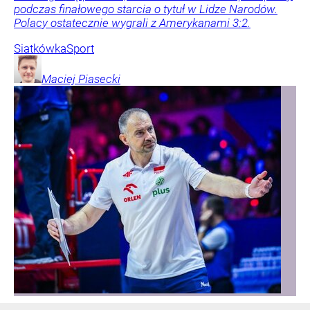
podczas finałowego starcia o tytuł w Lidze Narodów.
Polacy ostatecznie wygrali z Amerykanami 3:2.
Siatkówka
Sport
Maciej
Piasecki