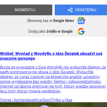
SKOMENTUJ
UDOSTĘPNIJ
Obserwuj nas
w
Google News
Dodaj jako
źródło w Google
Wróbel: Wywiad z Woydyłło o Idze Świątek obnażył coś
znacznie gorszego
Burza po wywiadzie z Ewą Woydyłło nie wybuchła dlatego, że
padły kontrowersyjne słowa o Idze Świątek. Wybuchła
dlatego, że coraz częściej za ekspercką analizę uznajemy
opinie wygłaszane bez wiedzy, faktów i odpowiedzialności.
Internet od dawna premiuje nie tych, którzy wiedzą najwięcej,
lecz tych, którzy mówią najgłośniej.
Opinie i komentarze
Kraj
Sport
Tylko u Nas