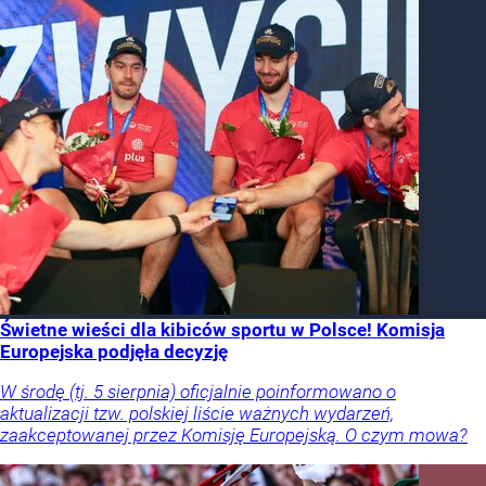
Świetne wieści dla kibiców sportu w Polsce! Komisja
Europejska podjęła decyzję
W środę (tj. 5 sierpnia) oficjalnie poinformowano o
aktualizacji tzw. polskiej liście ważnych wydarzeń,
zaakceptowanej przez Komisję Europejską. O czym mowa?