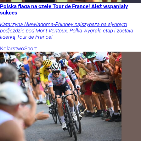
Polska flaga na czele Tour de France! Ależ wspaniały
sukces
Katarzyna Niewiadoma-Phinney najszybsza na słynnym
podjeździe pod Mont Ventoux. Polka wygrała etap i została
liderką Tour de France!
Kolarstwo
Sport