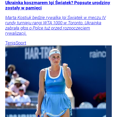
Ukrainka koszmarem Igi Świątek? Popsute urodziny
zostały w pamięci
Marta Kostiuk będzie rywalką Igi Świątek w meczu IV
rundy turnieju rangi WTA 1000 w Toronto. Ukrainka
zabrała głos o Polce tuż przed rozpoczęciem
rywalizacji.
Tenis
Sport