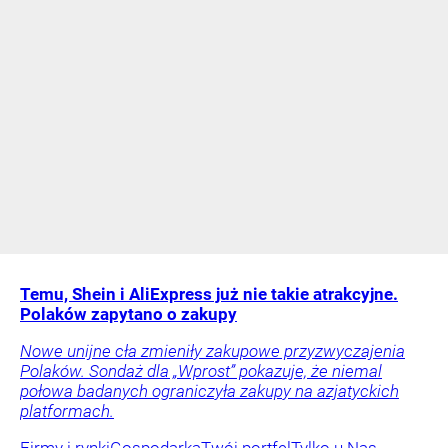
Temu, Shein i AliExpress już nie takie atrakcyjne.
Polaków zapytano o zakupy
Nowe unijne cła zmieniły zakupowe przyzwyczajenia
Polaków. Sondaż dla „Wprost” pokazuje, że niemal
połowa badanych ograniczyła zakupy na azjatyckich
platformach.