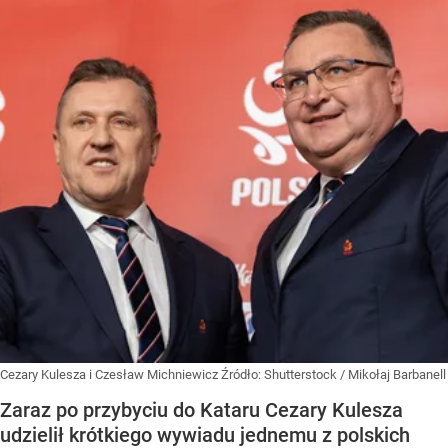
Cezary Kulesza i Czesław Michniewicz
Źródło:
Shutterstock
/
Mikołaj Barbanell
Zaraz po przybyciu do Kataru Cezary Kulesza
udzielił krótkiego wywiadu jednemu z polskich