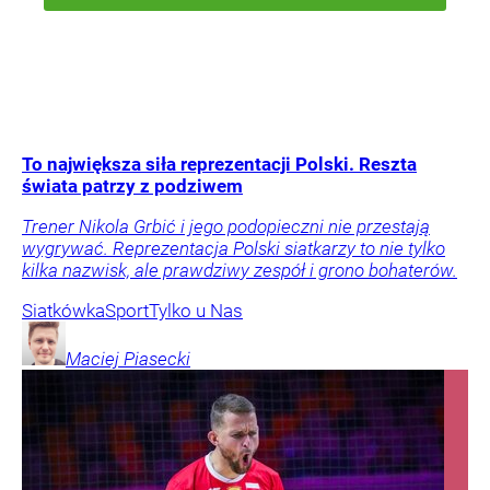
To największa siła reprezentacji Polski. Reszta
świata patrzy z podziwem
Trener Nikola Grbić i jego podopieczni nie przestają
wygrywać. Reprezentacja Polski siatkarzy to nie tylko
kilka nazwisk, ale prawdziwy zespół i grono bohaterów.
Siatkówka
Sport
Tylko u Nas
Maciej
Piasecki