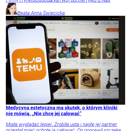
Firmy i rynki
Gospodarka
Twój portfel
Tylko u Nas
Beata Anna
Święcicka
Medycyna estetyczna ma skutek, o którym kliniki
nie mówią. „Nie chcę jej całować”
Miała wyglądać lepiej. Zrobiła usta i nagle jej partner
przestał mieć ochotę ją całować. On poprawił szczękę,