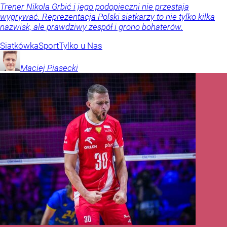
Trener Nikola Grbić i jego podopieczni nie przestają
wygrywać. Reprezentacja Polski siatkarzy to nie tylko kilka
nazwisk, ale prawdziwy zespół i grono bohaterów.
Siatkówka
Sport
Tylko u Nas
Maciej
Piasecki