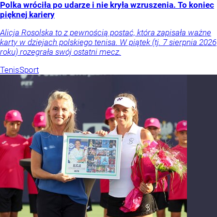
Polka wróciła po udarze i nie kryła wzruszenia. To koniec
pięknej kariery
Alicja Rosolska to z pewnością postać, która zapisała ważne
karty w dziejach polskiego tenisa. W piątek (tj. 7 sierpnia 2026
roku) rozegrała swój ostatni mecz.
Tenis
Sport