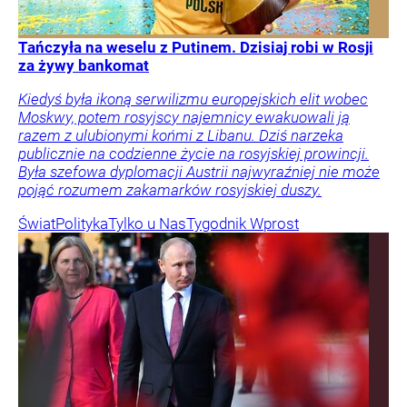
Tańczyła na weselu z Putinem. Dzisiaj robi w Rosji
za żywy bankomat
Kiedyś była ikoną serwilizmu europejskich elit wobec
Moskwy, potem rosyjscy najemnicy ewakuowali ją
razem z ulubionymi końmi z Libanu. Dziś narzeka
publicznie na codzienne życie na rosyjskiej prowincji.
Była szefowa dyplomacji Austrii najwyraźniej nie może
pojąć rozumem zakamarków rosyjskiej duszy.
Świat
Polityka
Tylko u Nas
Tygodnik Wprost