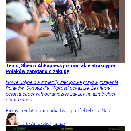
Temu, Shein i AliExpress już nie takie atrakcyjne.
Polaków zapytano o zakupy
Nowe unijne cła zmieniły zakupowe przyzwyczajenia
Polaków. Sondaż dla „Wprost” pokazuje, że niemal
połowa badanych ograniczyła zakupy na azjatyckich
platformach.
Firmy i rynki
Gospodarka
Twój portfel
Tylko u Nas
Beata Anna
Święcicka