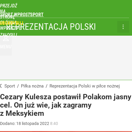
PRZEJDŹ
NA
SPORT WPROST
STRONĘ
GŁÓWNĄ
UBSKRYBUJ
REPREZENTACJA POLSKI
WPROST.PL
ZALOGUJ
MENU
Sport
/
Piłka nożna
/
Reprezentacja Polski w piłce nożnej
Cezary Kulesza postawił Polakom jasny
cel. On już wie, jak zagramy
z Meksykiem
Dodano:
18
listopada
2022
8:40