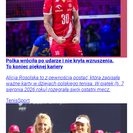
Polka wróciła po udarze i nie kryła wzruszenia.
To koniec pięknej kariery
Alicja Rosolska to z pewnością postać, która zapisała
ważne karty w dziejach polskiego tenisa. W piątek (tj. 7
sierpnia 2026 roku) rozegrała swój ostatni mecz.
Tenis
Sport