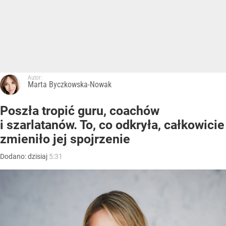
Autor:
Marta Byczkowska-Nowak
Poszła tropić guru, coachów
i szarlatanów. To, co odkryła, całkowicie
zmieniło jej spojrzenie
Dodano:
dzisiaj
5:31