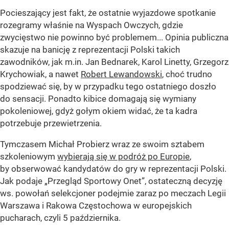
Pocieszający jest fakt, że ostatnie wyjazdowe spotkanie
rozegramy właśnie na Wyspach Owczych, gdzie
zwycięstwo nie powinno być problemem... Opinia publiczna
skazuje na banicję z reprezentacji Polski takich
zawodników, jak m.in. Jan Bednarek, Karol Linetty, Grzegorz
Krychowiak, a nawet
Robert Lewandowski
, choć trudno
spodziewać się, by w przypadku tego ostatniego doszło
do sensacji. Ponadto kibice domagają się wymiany
pokoleniowej, gdyż gołym okiem widać, że ta kadra
potrzebuje przewietrzenia.
Tymczasem Michał Probierz wraz ze swoim sztabem
szkoleniowym
wybierają się w podróż po Europie
,
by obserwować kandydatów do gry w reprezentacji Polski.
Jak podaje „Przegląd Sportowy Onet”, ostateczną decyzję
ws. powołań selekcjoner podejmie zaraz po meczach Legii
Warszawa i Rakowa Częstochowa w europejskich
pucharach, czyli 5 października.