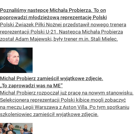
Poznaliśmy następcę Michała Probierza. To on
poprowadzi młodzieżową reprezentację Polski
Polski Związek Piłki Nożnej przedstawił nowego trenera
reprezentacji Polski U-21. Następcą Michała Probierza
został Adam Majewski, były trener m.in. Stali Mielec.
Michał Probierz zamieścił wyjątkowe zdjęcie.
„To zaprowadzi was na ME”
Michał Probierz rozpoczął już pracę na nowym stanowisku.
Selekcjonera reprezentacji Polski kibice mogli zobaczyć
na meczu Legii Warszawa z Aston Villą. Po tym spotkaniu
szkoleniowiec zamieścił wyjątkowe zdjęcie.