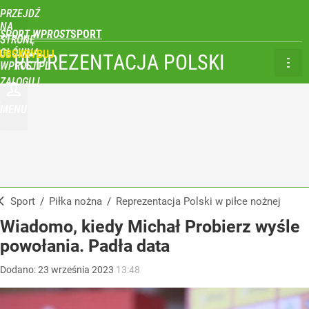
PRZEJDŹ
NA
SPORT WPROST
STRONĘ
GŁÓWNĄ
UBSKRYBUJ
REPREZENTACJA POLSKI
WPROST.PL
ZALOGUJ
MENU
Sport
/
Piłka nożna
/
Reprezentacja Polski w piłce nożnej
Wiadomo, kiedy Michał Probierz wyśle
powołania. Padła data
Dodano:
23
września
2023
13:48