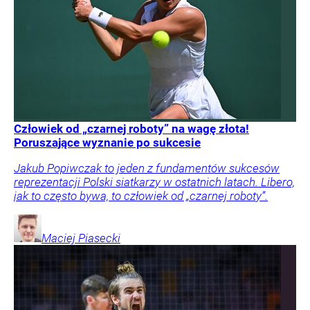
Człowiek od „czarnej roboty” na wagę złota!
Poruszające wyznanie po sukcesie
Jakub Popiwczak to jeden z fundamentów sukcesów
reprezentacji Polski siatkarzy w ostatnich latach. Libero,
jak to często bywa, to człowiek od „czarnej roboty”.
Maciej
Piasecki