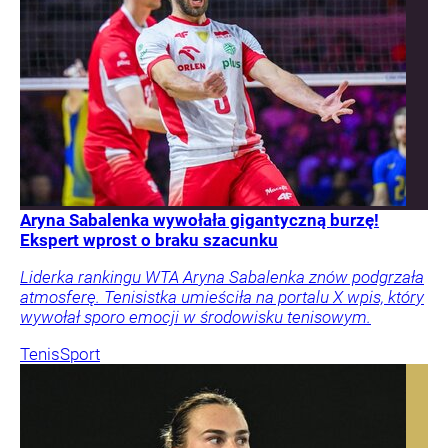
Aryna Sabalenka wywołała gigantyczną burzę!
Ekspert wprost o braku szacunku
Liderka rankingu WTA Aryna Sabalenka znów podgrzała
atmosferę. Tenisistka umieściła na portalu X wpis, który
wywołał sporo emocji w środowisku tenisowym.
Tenis
Sport