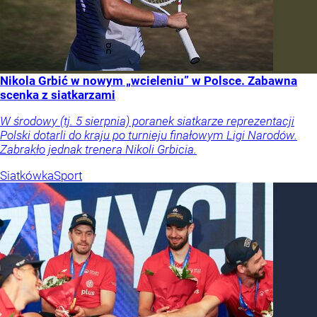
Nikola Grbić w nowym „wcieleniu” w Polsce. Zabawna
scenka z siatkarzami
W środowy (tj. 5 sierpnia) poranek siatkarze reprezentacji
Polski dotarli do kraju po turnieju finałowym Ligi Narodów.
Zabrakło jednak trenera Nikoli Grbicia.
Siatkówka
Sport