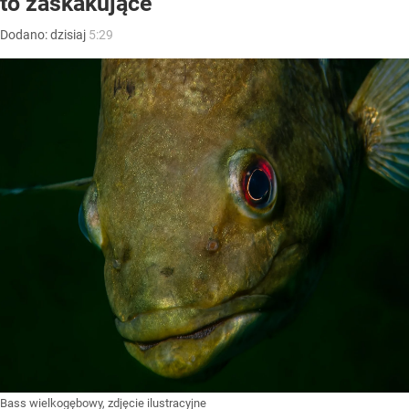
to zaskakujące
Dodano:
dzisiaj
5:29
Bass wielkogębowy, zdjęcie ilustracyjne