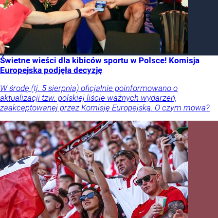
Świetne wieści dla kibiców sportu w Polsce! Komisja
Europejska podjęła decyzję
W środę (tj. 5 sierpnia) oficjalnie poinformowano o
aktualizacji tzw. polskiej liście ważnych wydarzeń,
zaakceptowanej przez Komisję Europejską. O czym mowa?