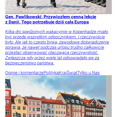
Gen. Pawlikowski: Przywiozłem cenną lekcję
z Danii. Tego potrzebuje dziś cała Europa
Kilka dni spędzonych wakacyjnie w Kopenhadze miało
być przede wszystkim odpoczynkiem. I rzeczywiście
było. Ale jak to często bywa, zawodowe doświadczenie
sprawia, że nawet podczas urlopu trudno całkowicie
przestać obserwować otaczającą rzeczywistość.
Zwłaszcza gdy przez wiele lat odpowiadało się za
bezpieczeństwo państwa.
Opinie i komentarze
Polityka
Kraj
Świat
Tylko u Nas