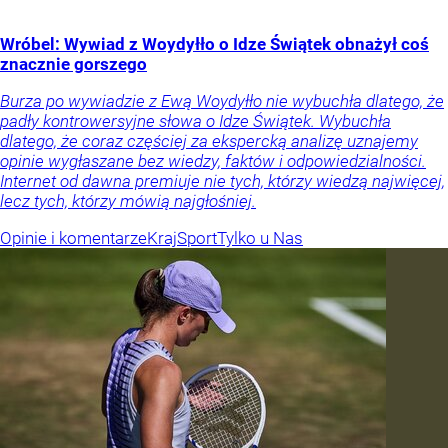
Wróbel: Wywiad z Woydyłło o Idze Świątek obnażył coś
znacznie gorszego
Burza po wywiadzie z Ewą Woydyłło nie wybuchła dlatego, że
padły kontrowersyjne słowa o Idze Świątek. Wybuchła
dlatego, że coraz częściej za ekspercką analizę uznajemy
opinie wygłaszane bez wiedzy, faktów i odpowiedzialności.
Internet od dawna premiuje nie tych, którzy wiedzą najwięcej,
lecz tych, którzy mówią najgłośniej.
Opinie i komentarze
Kraj
Sport
Tylko u Nas