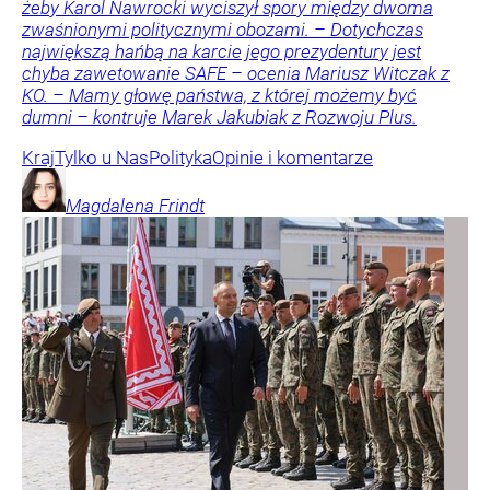
żeby Karol Nawrocki wyciszył spory między dwoma
zwaśnionymi politycznymi obozami. – Dotychczas
największą hańbą na karcie jego prezydentury jest
chyba zawetowanie SAFE – ocenia Mariusz Witczak z
KO. – Mamy głowę państwa, z której możemy być
dumni – kontruje Marek Jakubiak z Rozwoju Plus.
Kraj
Tylko u Nas
Polityka
Opinie i komentarze
Magdalena
Frindt