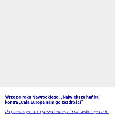
Wrze po roku Nawrockiego. „Największa hańba”
kontra „Cała Europa nam go zazdrości”
Po pierwszym roku prezydentury nic nie wskazuje na to,