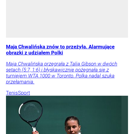
Maja Chwalińska znów to przeżyła. Alarmujące
obrazki z udziałem Polki
Maja Chwalińska przegrała z Talią Gibson w dwóch
setach (5:7, 1:6) i błyskawicznie pożegnała się z
turniejem WTA 1000 w Toronto. Polka nadal szuka
przełamania.
Tenis
Sport