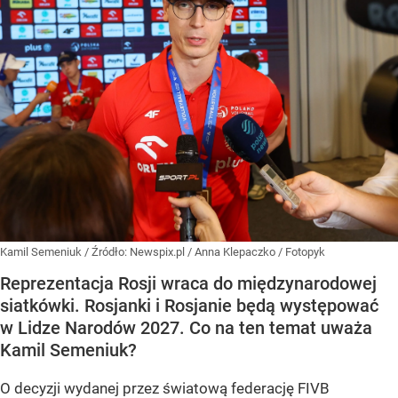
Kamil Semeniuk
/ Źródło:
Newspix.pl
/
Anna Klepaczko / Fotopyk
Reprezentacja Rosji wraca do międzynarodowej
siatkówki. Rosjanki i Rosjanie będą występować
w Lidze Narodów 2027. Co na ten temat uważa
Kamil Semeniuk?
O decyzji wydanej przez światową federację FIVB