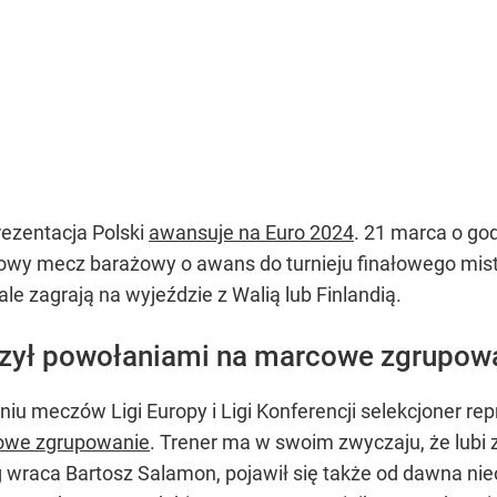
rezentacja Polski
awansuje na Euro 2024
. 21 marca o go
wy mecz barażowy o awans do turnieju finałowego mist
nale zagrają na wyjeździe z Walią lub Finlandią.
czył powołaniami na marcowe zgrupow
u meczów Ligi Europy i Ligi Konferencji selekcjoner repr
owe zgrupowanie
. Trener ma w swoim zwyczaju, że lubi 
g wraca Bartosz Salamon, pojawił się także od dawna 