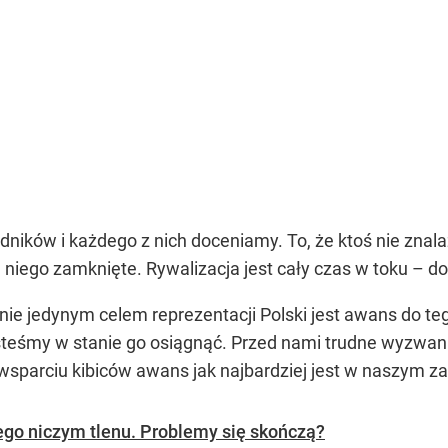
ików i każdego z nich doceniamy. To, że ktoś nie znalazł
 niego zamknięte. Rywalizacja jest cały czas w toku – do
cnie jedynym celem reprezentacji Polski jest awans do t
steśmy w stanie go osiągnąć. Przed nami trudne wyzwa
 wsparciu kibiców awans jak najbardziej jest w naszym z
ego niczym tlenu. Problemy się skończą?