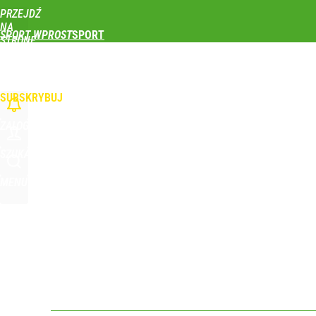
PRZEJDŹ
Udostępnij
0
Skomentuj
NA
SPORT WPROST
STRONĘ
GŁÓWNĄ
PIŁKA NOŻNA
SIATKÓWKA
TENIS
LEKKOATLETYKA
SKOKI NARCIAR
Świetne wieści dla kibiców sportu w Polsce! Komis
WPROST.PL
SUBSKRYBUJ
dodaj
ZALOGUJ
Głośna decyzja Karola Nawrockiego o ułaskawieniu
SZUKAJ
MENU
1
To największa siła reprezentacji Polski. Reszta ś
dodaj