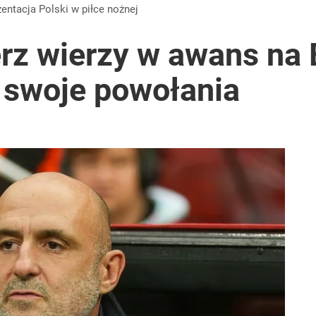
ały sukces
zentacja Polski w piłce nożnej
rz wierzy w awans na 
swoje powołania
acy o przywróceniu CPN
koniec pięknej kariery