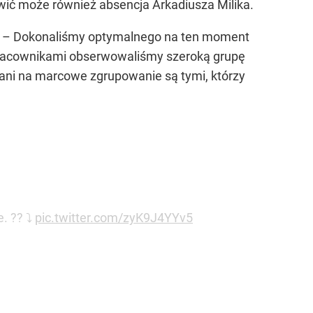
wić może również absencja Arkadiusza Milika.
ać. – Dokonaliśmy optymalnego na ten moment
łpracownikami obserwowaliśmy szeroką grupę
łani na marcowe zgrupowanie są tymi, którzy
. ?? ⤵
pic.twitter.com/zyK9J4YYv5