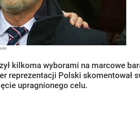
icki
zył kilkoma wyborami na marcowe bara
er reprezentacji Polski skomentował s
nięcie upragnionego celu.