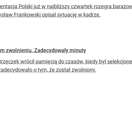
entacja Polski już w najbliższy czwartek rozegra barażo
sław Frankowski opisał sytuację w kadrze.
im zwolnieniu. Zadecydowały minuty
Brzęczek wrócił pamięcią do czasów, kiedy był selekcjone
zadecydowało o tym, że został zwolniony.