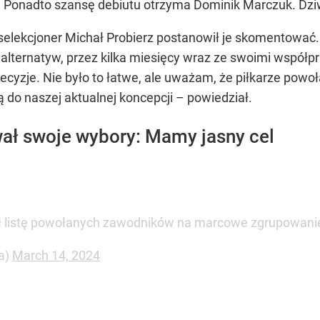
. Ponadto szansę debiutu otrzyma Dominik Marczuk. Dzi
i selekcjoner Michał Probierz postanowił je skomentow
 alternatyw, przez kilka miesięcy wraz ze swoimi wspó
cyzje. Nie było to łatwe, ale uważam, że piłkarze powo
 do naszej aktualnej koncepcji – powiedział.
ał swoje wybory: Mamy jasny cel
sił listę powołanych zawodników na marcowe zgrupowanie
a)
March 14, 2024