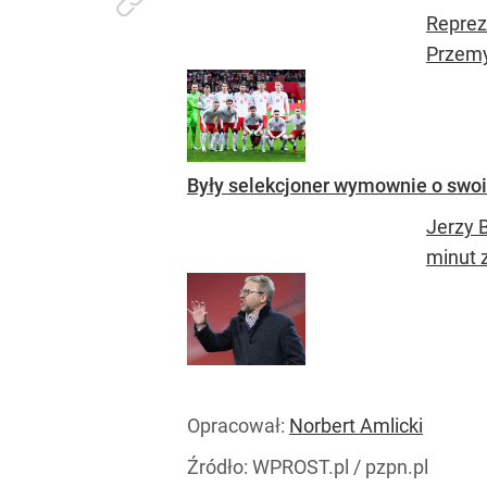
Reprez
Przemy
Były selekcjoner wymownie o swo
Jerzy 
minut 
Opracował:
Norbert Amlicki
Źródło:
WPROST.pl
/
pzpn.pl