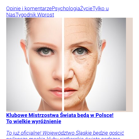
Opinie i komentarze
Psychologia
Życie
Tylko u
Nas
Tygodnik Wprost
Klubowe Mistrzostwa Świata będą w Polsce!
To wielkie wyróżnienie
To już oficjalne! Województwo Śląskie będzie gościć
najlepsze męskie kluby siatkarskie świata podczas