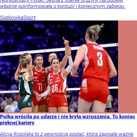
właśnie poinformowała o kontuzji i koniecznym zabiegu.
Siatkówka
Sport
Polka wróciła po udarze i nie kryła wzruszenia. To koniec
pięknej kariery
Alicja Rosolska to z pewnością postać, która zapisała ważne