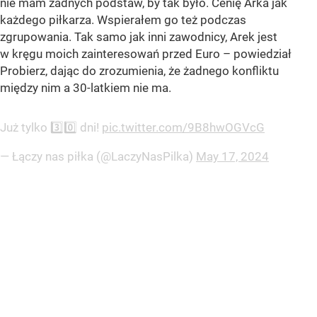
nie mam żadnych podstaw, by tak było. Cenię Arka jak
każdego piłkarza. Wspierałem go też podczas
zgrupowania. Tak samo jak inni zawodnicy, Arek jest
w kręgu moich zainteresowań przed Euro – powiedział
Probierz, dając do zrozumienia, że żadnego konfliktu
między nim a 30-latkiem nie ma.
Już tylko 3️⃣0️⃣ dni!
pic.twitter.com/9B8hwOGVcG
— Łączy nas piłka (@LaczyNasPilka)
May 17, 2024