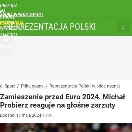
PRZEJDŹ
NA
SPORT WPROST
STRONĘ
GŁÓWNĄ
UBSKRYBUJ
REPREZENTACJA POLSKI
WPROST.PL
ZALOGUJ
MENU
Sport
/
Piłka nożna
/
Reprezentacja Polski w piłce nożnej
Zamieszenie przed Euro 2024. Michał
Probierz reaguje na głośne zarzuty
Dodano:
17
maja
2024
19:09