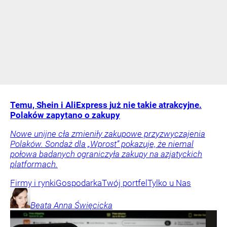
Temu, Shein i AliExpress już nie takie atrakcyjne.
Polaków zapytano o zakupy
Nowe unijne cła zmieniły zakupowe przyzwyczajenia
Polaków. Sondaż dla „Wprost” pokazuje, że niemal
połowa badanych ograniczyła zakupy na azjatyckich
platformach.
Firmy i rynki
Gospodarka
Twój portfel
Tylko u Nas
Beata Anna
Święcicka