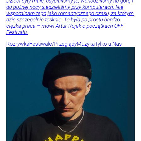
Dzieci były małe, usypialiśmy je, wchodziliśmy na górę i
do późnej nocy siedzieliśmy przy komputerach. Nie
wspominam tego jako romantycznego czasu, za którym
dziś szczególnie tęsknię. To była po prostu bardzo
ciężka praca – mówi Artur Rojek o początkach OFF
Festivalu.
Rozrywka
Festiwale/Przeglądy
Muzyka
Tylko u Nas