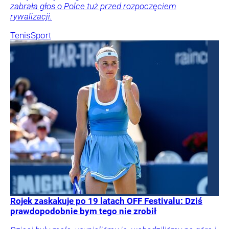
zabrała głos o Polce tuż przed rozpoczęciem
rywalizacji.
Tenis
Sport
Rojek zaskakuje po 19 latach OFF Festivalu: Dziś
prawdopodobnie bym tego nie zrobił