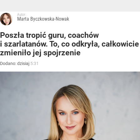
Autor:
Marta Byczkowska-Nowak
Poszła tropić guru, coachów
i szarlatanów. To, co odkryła, całkowicie
zmieniło jej spojrzenie
Dodano:
dzisiaj
5:31