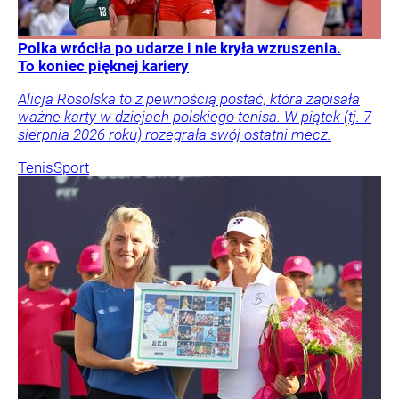
Polka wróciła po udarze i nie kryła wzruszenia.
To koniec pięknej kariery
Alicja Rosolska to z pewnością postać, która zapisała
ważne karty w dziejach polskiego tenisa. W piątek (tj. 7
sierpnia 2026 roku) rozegrała swój ostatni mecz.
Tenis
Sport