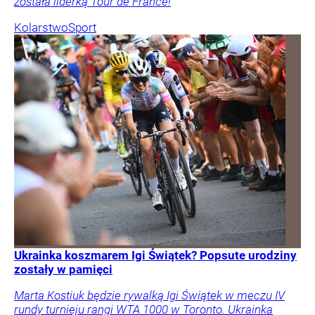
została liderką Tour de France!
Kolarstwo
Sport
Ukrainka koszmarem Igi Świątek? Popsute urodziny
zostały w pamięci
Marta Kostiuk będzie rywalką Igi Świątek w meczu IV
rundy turnieju rangi WTA 1000 w Toronto. Ukrainka