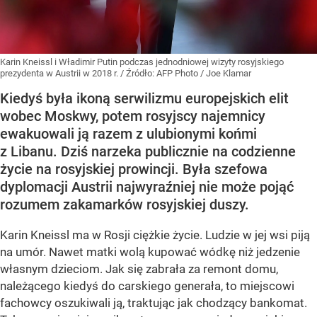
Karin Kneissl i Władimir Putin podczas jednodniowej wizyty rosyjskiego
prezydenta w Austrii w 2018 r.
/ Źródło:
AFP Photo / Joe Klamar
Kiedyś była ikoną serwilizmu europejskich elit
wobec Moskwy, potem rosyjscy najemnicy
ewakuowali ją razem z ulubionymi końmi
z Libanu. Dziś narzeka publicznie na codzienne
życie na rosyjskiej prowincji. Była szefowa
dyplomacji Austrii najwyraźniej nie może pojąć
rozumem zakamarków rosyjskiej duszy.
Karin Kneissl ma w Rosji ciężkie życie. Ludzie w jej wsi piją
na umór. Nawet matki wolą kupować wódkę niż jedzenie
własnym dzieciom. Jak się zabrała za remont domu,
należącego kiedyś do carskiego generała, to miejscowi
fachowcy oszukiwali ją, traktując jak chodzący bankomat.