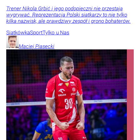
Trener Nikola Grbić i jego podopieczni nie przestają
wygrywać. Reprezentacja Polski siatkarzy to nie tylko
kilka nazwisk, ale prawdziwy zespół i grono bohaterów.
Siatkówka
Sport
Tylko u Nas
Maciej
Piasecki