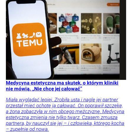
Medycyna estetyczna ma skutek, o którym kliniki
nie mówią. „Nie chcę jej całować”
Miała wyglądać lepiej. Zrobiła usta i nagle jej partner
przestał mieć ochotę ją całować. On poprawił szczękę,
a żona zobaczyła w nim obcego mężczyznę. Medycyna
estetyczna zmienia nie tylko twarz. Czasem zmusza
partnera, by nauczył się jej – i człowieka, którego kocha
– zupełnie od nowa.