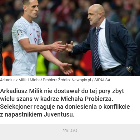
Arkadiusz Milik i Michał Probierz
Źródło:
Newspix.pl
/
SIPAUSA
Arkadiusz Milik nie dostawał do tej pory zbyt
wielu szans w kadrze Michała Probierza.
Selekcjoner reaguje na doniesienia o konflikcie
z napastnikiem Juventusu.