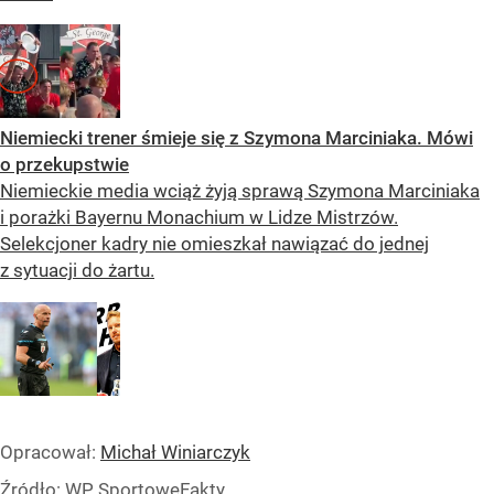
Niemiecki trener śmieje się z Szymona Marciniaka. Mówi
o przekupstwie
Niemieckie media wciąż żyją sprawą Szymona Marciniaka
i porażki Bayernu Monachium w Lidze Mistrzów.
Selekcjoner kadry nie omieszkał nawiązać do jednej
z sytuacji do żartu.
Opracował:
Michał Winiarczyk
Źródło:
WP SportoweFakty