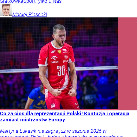
Siatkówka
Sport
Tylko u Nas
Maciej
Piasecki
Co za cios dla reprezentacji Polski! Kontuzja i operacja
zamiast mistrzostw Europy
Martyna Łukasik nie zagra już w sezonie 2026 w
reprezentacji Polski. Jedna z liderek drużyny narodowej