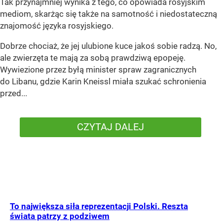
Tak przynajmniej wynika z tego, co opowiada rosyjskim
mediom, skarżąc się także na samotność i niedostateczną
znajomość języka rosyjskiego.
Dobrze chociaż, że jej ulubione kuce jakoś sobie radzą. No,
ale zwierzęta te mają za sobą prawdziwą epopeję.
Wywiezione przez byłą minister spraw zagranicznych
do Libanu, gdzie Karin Kneissl miała szukać schronienia
przed...
CZYTAJ DALEJ
To największa siła reprezentacji Polski. Reszta
świata patrzy z podziwem