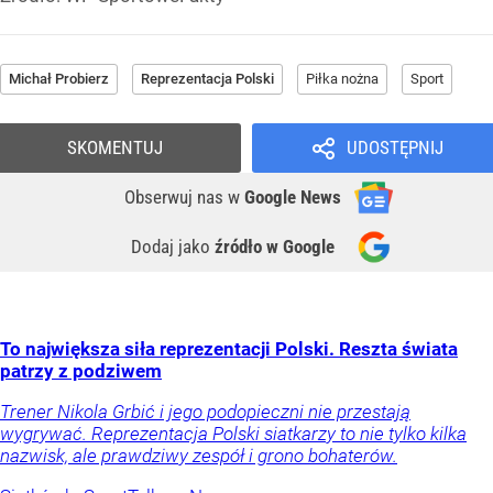
Michał Probierz
Reprezentacja Polski
Piłka nożna
Sport
SKOMENTUJ
UDOSTĘPNIJ
Obserwuj nas
w
Google News
Dodaj jako
źródło w Google
To największa siła reprezentacji Polski. Reszta świata
patrzy z podziwem
Trener Nikola Grbić i jego podopieczni nie przestają
wygrywać. Reprezentacja Polski siatkarzy to nie tylko kilka
nazwisk, ale prawdziwy zespół i grono bohaterów.