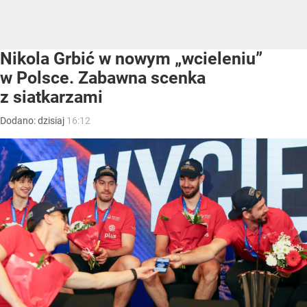
Nikola Grbić w nowym „wcieleniu”
w Polsce. Zabawna scenka
z siatkarzami
Dodano:
dzisiaj
16:12