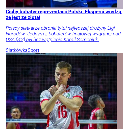
Cichy bohater reprezentacji Polski. Eksperci wiedzą,
że jest ze złota!
Polscy siatkarze obronili tytuł najlepszej drużyny Ligi
Narodów. Jednym z bohaterów finałowej wygranej nad
USA (3:2) był bez wątpienia Kamil Semeniuk.
Siatkówka
Sport