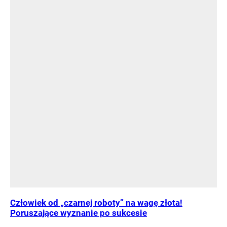
Człowiek od „czarnej roboty” na wagę złota!
Poruszające wyznanie po sukcesie