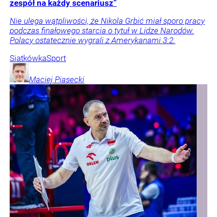
zespół na każdy scenariusz”
Nie ulega wątpliwości, że Nikola Grbić miał sporo pracy
podczas finałowego starcia o tytuł w Lidze Narodów.
Polacy ostatecznie wygrali z Amerykanami 3:2.
Siatkówka
Sport
Maciej
Piasecki