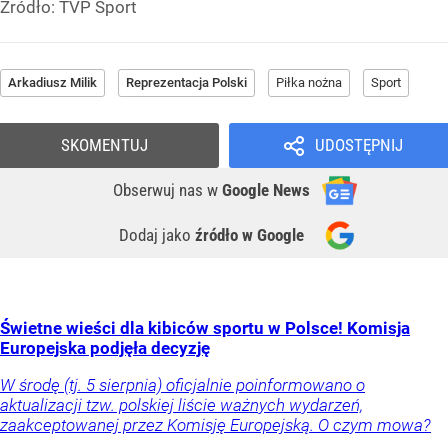
Źródło:
TVP Sport
Arkadiusz Milik
Reprezentacja Polski
Piłka nożna
Sport
SKOMENTUJ
UDOSTĘPNIJ
Obserwuj nas
w
Google News
Dodaj jako
źródło w Google
Świetne wieści dla kibiców sportu w Polsce! Komisja
Europejska podjęła decyzję
W środę (tj. 5 sierpnia) oficjalnie poinformowano o
aktualizacji tzw. polskiej liście ważnych wydarzeń,
zaakceptowanej przez Komisję Europejską. O czym mowa?