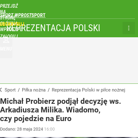
PRZEJDŹ
NA
SPORT WPROST
STRONĘ
GŁÓWNĄ
UBSKRYBUJ
REPREZENTACJA POLSKI
WPROST.PL
ZALOGUJ
MENU
Sport
/
Piłka nożna
/
Reprezentacja Polski w piłce nożnej
Michał Probierz podjął decyzję ws.
Arkadiusza Milika. Wiadomo,
czy pojedzie na Euro
Dodano:
28
maja
2024
16:00