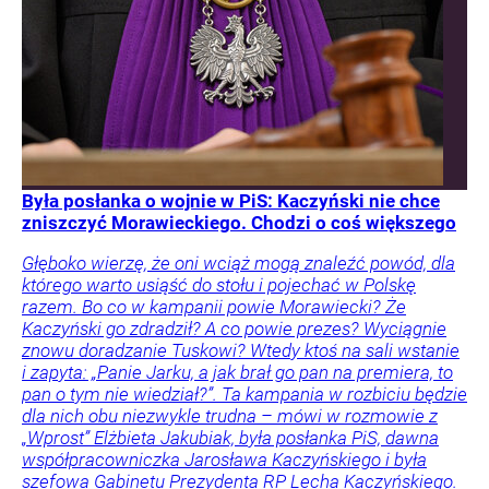
Była posłanka o wojnie w PiS: Kaczyński nie chce
zniszczyć Morawieckiego. Chodzi o coś większego
Głęboko wierzę, że oni wciąż mogą znaleźć powód, dla
którego warto usiąść do stołu i pojechać w Polskę
razem. Bo co w kampanii powie Morawiecki? Że
Kaczyński go zdradził? A co powie prezes? Wyciągnie
znowu doradzanie Tuskowi? Wtedy ktoś na sali wstanie
i zapyta: „Panie Jarku, a jak brał go pan na premiera, to
pan o tym nie wiedział?”. Ta kampania w rozbiciu będzie
dla nich obu niezwykle trudna – mówi w rozmowie z
„Wprost” Elżbieta Jakubiak, była posłanka PiS, dawna
współpracowniczka Jarosława Kaczyńskiego i była
szefowa Gabinetu Prezydenta RP Lecha Kaczyńskiego.