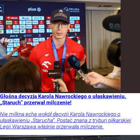
Głośna decyzja Karola Nawrockiego o ułaskawieniu.
„Staruch” przerwał milczenie!
Nie milkną echa wokół decyzji Karola Nawrockiego o
ułaskawieniu „Starucha”. Postać znana z trybun piłkarskiej
Legii Warszawa właśnie przerwała milczenie.