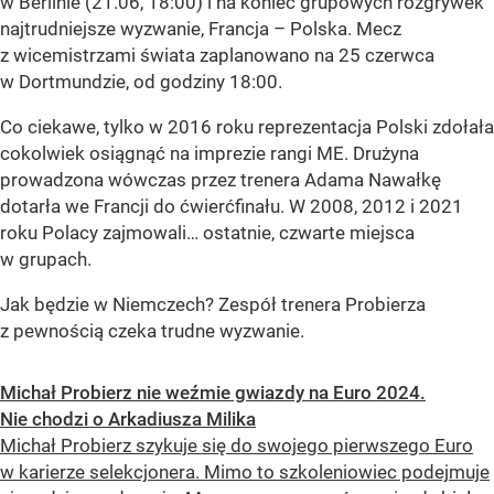
w Berlinie (21.06, 18:00) i na koniec grupowych rozgrywek
najtrudniejsze wyzwanie, Francja – Polska. Mecz
z wicemistrzami świata zaplanowano na 25 czerwca
w Dortmundzie, od godziny 18:00.
Co ciekawe, tylko w 2016 roku reprezentacja Polski zdołała
cokolwiek osiągnąć na imprezie rangi ME. Drużyna
prowadzona wówczas przez trenera Adama Nawałkę
dotarła we Francji do ćwierćfinału. W 2008, 2012 i 2021
roku Polacy zajmowali… ostatnie, czwarte miejsca
w grupach.
Jak będzie w Niemczech? Zespół trenera Probierza
z pewnością czeka trudne wyzwanie.
Michał Probierz nie weźmie gwiazdy na Euro 2024.
Nie chodzi o Arkadiusza Milika
Michał Probierz szykuje się do swojego pierwszego Euro
w karierze selekcjonera. Mimo to szkoleniowiec podejmuje