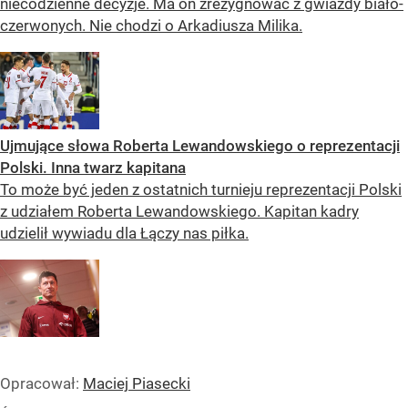
niecodzienne decyzje. Ma on zrezygnować z gwiazdy biało-
czerwonych. Nie chodzi o Arkadiusza Milika.
Ujmujące słowa Roberta Lewandowskiego o reprezentacji
Polski. Inna twarz kapitana
To może być jeden z ostatnich turnieju reprezentacji Polski
z udziałem Roberta Lewandowskiego. Kapitan kadry
udzielił wywiadu dla Łączy nas piłka.
Opracował:
Maciej Piasecki