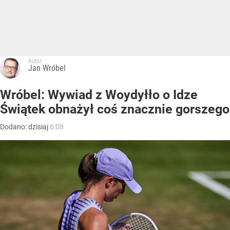
Autor:
Jan Wróbel
Wróbel: Wywiad z Woydyłło o Idze
Świątek obnażył coś znacznie gorszego
Dodano:
dzisiaj
6:08