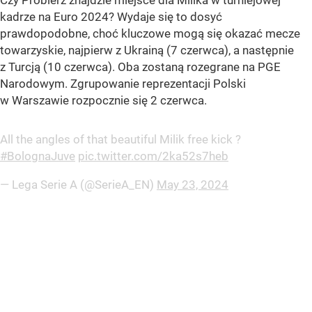
Czy Probierz znajdzie miejsce dla Milika w turniejowej
kadrze na Euro 2024? Wydaje się to dosyć
prawdopodobne, choć kluczowe mogą się okazać mecze
towarzyskie, najpierw z Ukrainą (7 czerwca), a następnie
z Turcją (10 czerwca). Oba zostaną rozegrane na PGE
Narodowym. Zgrupowanie reprezentacji Polski
w Warszawie rozpocznie się 2 czerwca.
All the angles of that beautiful Milik free kick ?
#BolognaJuve
pic.twitter.com/2ka52s7heb
— Lega Serie A (@SerieA_EN)
May 23, 2024