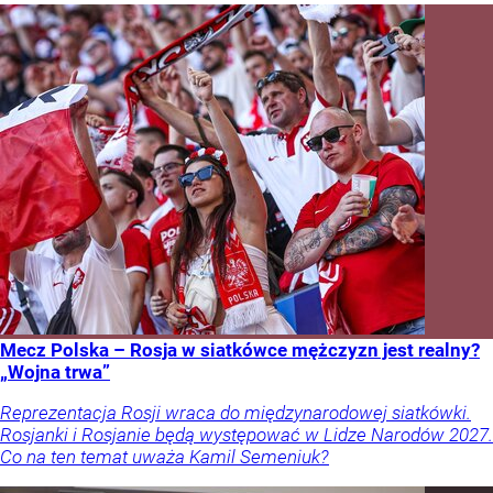
Mecz Polska – Rosja w siatkówce mężczyzn jest realny?
„Wojna trwa”
Reprezentacja Rosji wraca do międzynarodowej siatkówki.
Rosjanki i Rosjanie będą występować w Lidze Narodów 2027.
Co na ten temat uważa Kamil Semeniuk?