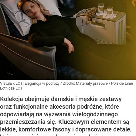
Vistula x LOT: Elegancja w podróży
/ Źródło:
Materiały prasowe
/
Polskie Linie
Lotnicze LOT
Kolekcja obejmuje damskie i męskie zestawy
oraz funkcjonalne akcesoria podróżne, które
odpowiadają na wyzwania wielogodzinnego
przemieszczania się. Kluczowym elementem są
lekkie, komfortowe fasony i dopracowane detale,