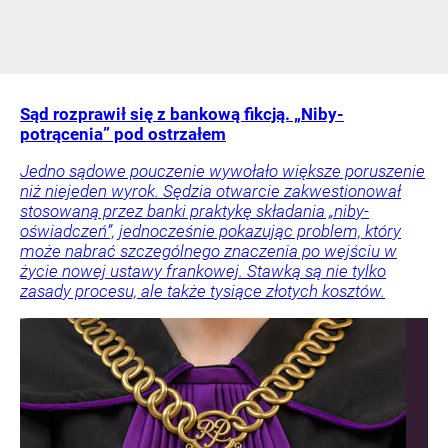
Sąd rozprawił się z bankową fikcją. „Niby-
potrącenia” pod ostrzałem
Jedno sądowe pouczenie wywołało większe poruszenie
niż niejeden wyrok. Sędzia otwarcie zakwestionował
stosowaną przez banki praktykę składania „niby-
oświadczeń”, jednocześnie pokazując problem, który
może nabrać szczególnego znaczenia po wejściu w
życie nowej ustawy frankowej. Stawką są nie tylko
zasady procesu, ale także tysiące złotych kosztów.