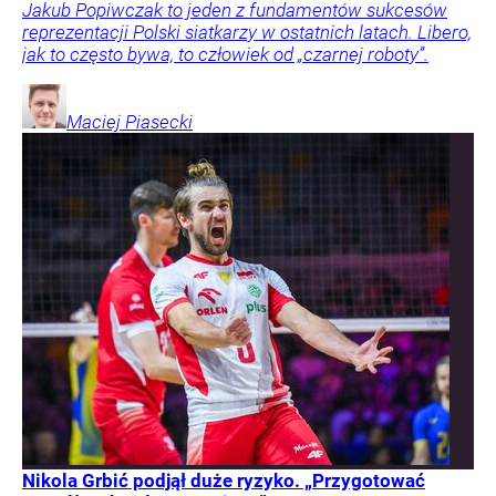
Jakub Popiwczak to jeden z fundamentów sukcesów
reprezentacji Polski siatkarzy w ostatnich latach. Libero,
jak to często bywa, to człowiek od „czarnej roboty”.
Maciej
Piasecki
Nikola Grbić podjął duże ryzyko. „Przygotować