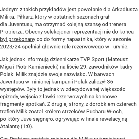
Jednym z takich przykładów jest powołanie dla Arkadiusza
Milika. Piłkarz, który w ostatnich sezonach grał
dla Juventusu, ma otrzymać kolejną szansę od trenera
Probierza. Obecny selekcjoner reprezentacji
nie do końca
był przekonany
co do formy napastnika, który w sezonie
2023/24 spełniał głównie role rezerwowego w Turynie.
Jak jednak informują dziennikarze TVP Sport (Mateusz
Miga i Piotr Kamieniecki) na liście 29. zawodników kadry
Polski Milik znajdzie swoje nazwisko. W barwach
Juventusu w minionej kampanii Polak zaliczył 36
występów. Były to jednak w zdecydowanej większości
epizody, wejścia z ławki rezerwowych na końcowe
fragmenty spotkań. Z drugiej strony, z dorobkiem czterech
trafień Milik został królem strzelców Pucharu Włoch,
po który Juve sięgnęło, ogrywając w finale rewelacyjną
Atalantę (1:0).