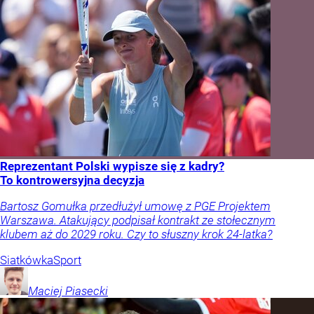
Reprezentant Polski wypisze się z kadry?
To kontrowersyjna decyzja
Bartosz Gomułka przedłużył umowę z PGE Projektem
Warszawa. Atakujący podpisał kontrakt ze stołecznym
klubem aż do 2029 roku. Czy to słuszny krok 24-latka?
Siatkówka
Sport
Maciej
Piasecki