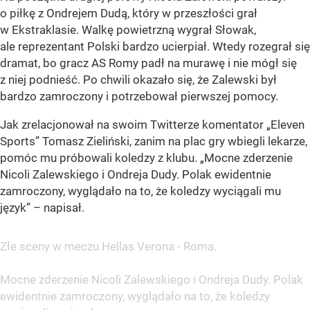
o piłkę z Ondrejem Dudą, który w przeszłości grał
w Ekstraklasie. Walkę powietrzną wygrał Słowak,
ale reprezentant Polski bardzo ucierpiał. Wtedy rozegrał się
dramat, bo gracz AS Romy padł na murawę i nie mógł się
z niej podnieść. Po chwili okazało się, że Zalewski był
bardzo zamroczony i potrzebował pierwszej pomocy.
Jak zrelacjonował na swoim Twitterze komentator „Eleven
Sports” Tomasz Zieliński, zanim na plac gry wbiegli lekarze,
pomóc mu próbowali koledzy z klubu. „Mocne zderzenie
Nicoli Zalewskiego i Ondreja Dudy. Polak ewidentnie
zamroczony, wyglądało na to, że koledzy wyciągali mu
język” – napisał.
Złe sceny w meczu Hellas Verona - Roma.
Mocne zderzenie Nicoli Zalewskiego i Ondreja Dudy. Polak
ewidentnie zamroczony, wyglądało na to, że koledzy