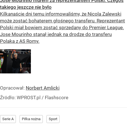
Jose Mourinho murem za reprezentantem Polski. Czegoś
takiego jeszcze nie było
Kilkanaście dni temu informowaliśmy, że Nicola Zalewski
może zostać bohaterem głośnego transferu. Reprezentant
Polski miał bowiem zostać sprzedany do Premier League.
Jose Mourinho stanął jednak na drodze do transferu
Polaka z AS Romy.
Opracował:
Norbert Amlicki
Źródło:
WPROST.pl
/
Flashscore
Serie A
Piłka nożna
Sport