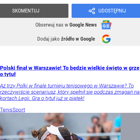
SKOMENTUJ
UDOSTĘPNIJ
Obserwuj nas
w
Google News
Dodaj jako
źródło w Google
Polski finał w Warszawie! To będzie wielkie święto w grze
o tytuł
Aż trzy Polki w finale turnieju tenisowego w Warszawie? To
rzeczywiście scenariusz, który spełnił się podczas zmagań na
kortach Legii. Gra o tytuł już w piątek!
Tenis
Sport