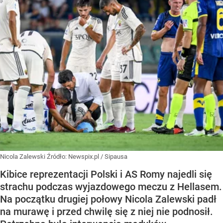
Nicola Zalewski
Źródło:
Newspix.pl
/
Sipausa
Kibice reprezentacji Polski i AS Romy najedli się
strachu podczas wyjazdowego meczu z Hellasem.
Na początku drugiej połowy Nicola Zalewski padł
na murawę i przed chwilę się z niej nie podnosił.