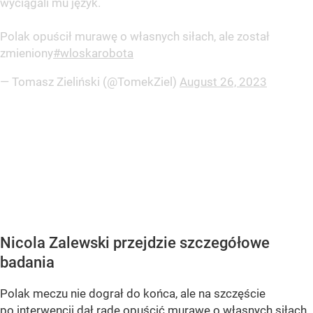
wyciągali mu język.
Polak opuścił murawę o własnych siłach, ale został
zmieniony
#wloskarobota
— Tomasz Zieliński (@TomekZiel)
August 26, 2023
Nicola Zalewski przejdzie szczegółowe
badania
Polak meczu nie dograł do końca, ale na szczęście
po interwencji dał radę opuścić murawę o własnych siłach.