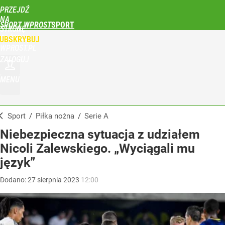
PRZEJDŹ
NA
SPORT WPROST
STRONĘ
GŁÓWNĄ
UBSKRYBUJ
WPROST.PL
ZALOGUJ
MENU
Sport
/
Piłka nożna
/
Serie A
Niebezpieczna sytuacja z udziałem
Nicoli Zalewskiego. „Wyciągali mu
język”
Dodano:
27
sierpnia
2023
12:00