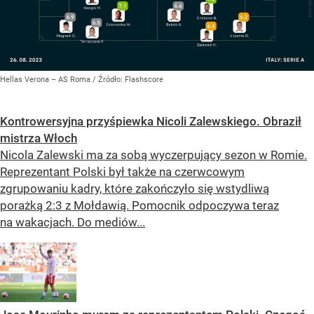
Hellas Verona – AS Roma
/ Źródło:
Flashscore
Kontrowersyjna przyśpiewka Nicoli Zalewskiego. Obraził
mistrza Włoch
Nicola Zalewski ma za sobą wyczerpujący sezon w Romie.
Reprezentant Polski był także na czerwcowym
zgrupowaniu kadry, które zakończyło się wstydliwą
porażką 2:3 z Mołdawią. Pomocnik odpoczywa teraz
na wakacjach. Do mediów...