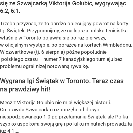
się ze Szwajcarką Viktorija Golubic, wygrywając
6:2, 6:1.
Trzeba przyznać, że to bardzo obiecujący powrót na korty
Igi Świątek. Przypomnijmy, że najlepsza polska tenisistka
właśnie w Toronto pojawiła się po raz pierwszy,
w oficjalnym występie, bo porażce na kortach Wimbledonu.
W czwartkowe (tj. 6 sierpnia) późne popołudnie –
polskiego czasu – numer 7 kanadyjskiego turnieju bez
problemu ograł niżej notowaną rywalkę.
Wygrana Igi Świątek w Toronto. Teraz czas
na prawdziwy hit!
Mecz z Viktorija Golubic nie miał większej historii.
Co prawda Szwajcarka rozpoczęła od dosyć
niespodziewanego 1:0 po przełamaniu Świątek, ale Polka
szybko uspokoiła swoją grę i po kilku minutach prowadziła
już 4:1....