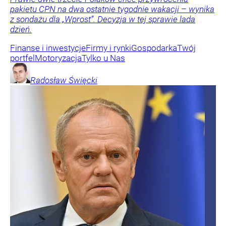
pakietu CPN na dwa ostatnie tygodnie wakacji – wynika
z sondażu dla „Wprost”. Decyzja w tej sprawie lada
dzień.
Finanse i inwestycje
Firmy i rynki
Gospodarka
Twój
portfel
Motoryzacja
Tylko u Nas
Radosław
Święcki