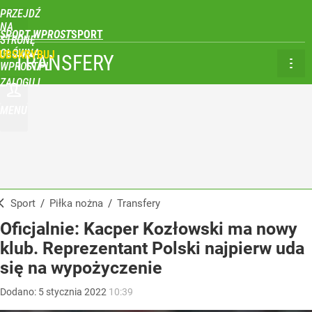
PRZEJDŹ
NA
SPORT WPROST
STRONĘ
GŁÓWNĄ
UBSKRYBUJ
TRANSFERY
WPROST.PL
ZALOGUJ
MENU
Sport
/
Piłka nożna
/
Transfery
Oficjalnie: Kacper Kozłowski ma nowy
klub. Reprezentant Polski najpierw uda
się na wypożyczenie
Dodano:
5
stycznia
2022
10:39