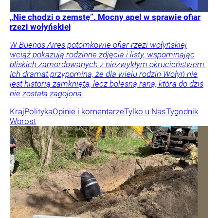
„Nie chodzi o zemstę”. Mocny apel w sprawie ofiar
rzezi wołyńskiej
W Buenos Aires potomkowie ofiar rzezi wołyńskiej
wciąż pokazują rodzinne zdjęcia i listy, wspominając
bliskich zamordowanych z niezwykłym okrucieństwem.
Ich dramat przypomina, że dla wielu rodzin Wołyń nie
jest historią zamkniętą, lecz bolesną raną, która do dziś
nie została zagojona.
Kraj
Polityka
Opinie i komentarze
Tylko u Nas
Tygodnik
Wprost