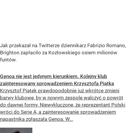
Jak przekazał na Twitterze dziennikarz Fabrizio Romano,
Brighton zapłaciło za Kozłowskiego osiem milionów
funtów.
Genoa nie jest jedynym kierunkiem. Kolejny klub
zainteresowany sprowadzeniem Krzysztofa Piątka
Krzysztof Piątek prawdopodobnie już wkrótce zmieni
barwy klubowe, by w nowym zespole walczyć o powrót
do dawnej formy. Niewykluczone, że reprezentant Polski
wróci do Serie A, a zainteresowanie sprowadzeniem
napastnika zgłaszała Genoa. W...