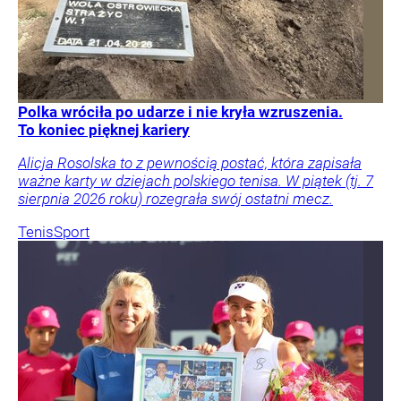
Polka wróciła po udarze i nie kryła wzruszenia.
To koniec pięknej kariery
Alicja Rosolska to z pewnością postać, która zapisała
ważne karty w dziejach polskiego tenisa. W piątek (tj. 7
sierpnia 2026 roku) rozegrała swój ostatni mecz.
Tenis
Sport