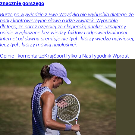
znacznie gorszego
Burza po wywiadzie z Ewą Woydyłło nie wybuchła dlatego, że
padły kontrowersyjne słowa o Idze Świątek. Wybuchła
dlatego, że coraz częściej za ekspercką analizę uznajemy
opinie wygłaszane bez wiedzy, faktów i odpowiedzialności.
Internet od dawna premiuje nie tych, którzy wiedzą najwięcej,
lecz tych, którzy mówią najgłośniej.
Opinie i komentarze
Kraj
Sport
Tylko u Nas
Tygodnik Wprost