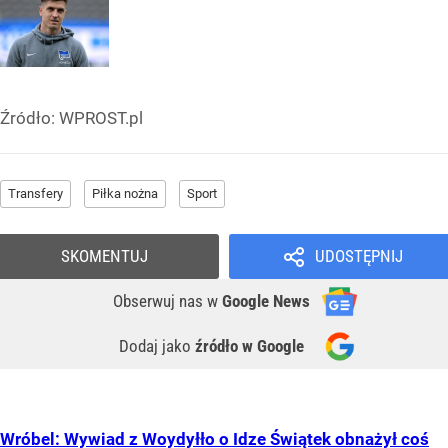
Źródło:
WPROST.pl
Transfery
Piłka nożna
Sport
SKOMENTUJ
UDOSTĘPNIJ
Obserwuj nas
w
Google News
Dodaj jako
źródło w Google
Wróbel: Wywiad z Woydyłło o Idze Świątek obnażył coś