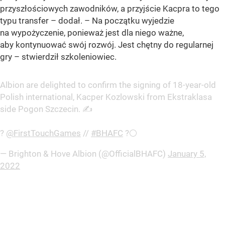
przyszłościowych zawodników, a przyjście Kacpra to tego
typu transfer – dodał. – Na początku wyjedzie
na wypożyczenie, ponieważ jest dla niego ważne,
aby kontynuować swój rozwój. Jest chętny do regularnej
gry – stwierdził szkoleniowiec.
Albion are delighted to confirm the signing of 18-year-old
Polish international, Kacper Kozlowski from Ekstraklasa
side Pogon Szczecin. ✍️
?
@FirstTouchGames
//
#BHAFC
?⚪️
— Brighton & Hove Albion (@OfficialBHAFC)
January 5,
2022