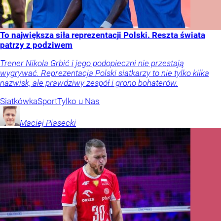
To największa siła reprezentacji Polski. Reszta świata
patrzy z podziwem
Trener Nikola Grbić i jego podopieczni nie przestają
wygrywać. Reprezentacja Polski siatkarzy to nie tylko kilka
nazwisk, ale prawdziwy zespół i grono bohaterów.
Siatkówka
Sport
Tylko u Nas
Maciej
Piasecki