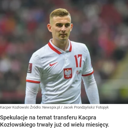
Kacper Kozłowski
Źródło:
Newspix.pl
/
Jacek Prondzyński/ Fotopyk
Spekulacje na temat transferu Kacpra
Kozłowskiego trwały już od wielu miesięcy.