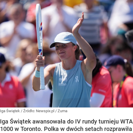
Iga Świątek
/ Źródło:
Newspix.pl
/
Zuma
Iga Świątek awansowała do IV rundy turnieju WTA
1000 w Toronto. Polka w dwóch setach rozprawiła