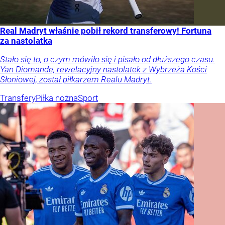
Real Madryt właśnie pobił rekord transferowy! Fortuna
za nastolatka
Stało się to, o czym mówiło się i pisało od dłuższego czasu.
Yan Diomande, rewelacyjny nastolatek z Wybrzeża Kości
Słoniowej, został piłkarzem Realu Madryt.
Transfery
Piłka nożna
Sport