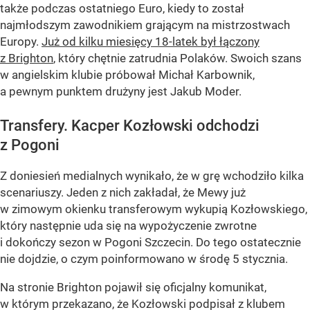
także podczas ostatniego Euro, kiedy to został
najmłodszym zawodnikiem grającym na mistrzostwach
Europy.
Już od kilku miesięcy 18-latek był łączony
z Brighton
, który chętnie zatrudnia Polaków. Swoich szans
w angielskim klubie próbował Michał Karbownik,
a pewnym punktem drużyny jest Jakub Moder.
Transfery. Kacper Kozłowski odchodzi
z Pogoni
Z doniesień medialnych wynikało, że w grę wchodziło kilka
scenariuszy. Jeden z nich zakładał, że Mewy już
w zimowym okienku transferowym wykupią Kozłowskiego,
który następnie uda się na wypożyczenie zwrotne
i dokończy sezon w Pogoni Szczecin. Do tego ostatecznie
nie dojdzie, o czym poinformowano w środę 5 stycznia.
Na stronie Brighton pojawił się oficjalny komunikat,
w którym przekazano, że Kozłowski podpisał z klubem