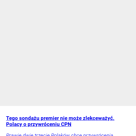
Tego sondażu premier nie może zlekceważyć.
Polacy o przywróceniu CPN
Prawie dwie trzecie Polaków chce przywrócenia