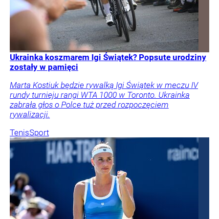
Ukrainka koszmarem Igi Świątek? Popsute urodziny
zostały w pamięci
Marta Kostiuk będzie rywalką Igi Świątek w meczu IV
rundy turnieju rangi WTA 1000 w Toronto. Ukrainka
zabrała głos o Polce tuż przed rozpoczęciem
rywalizacji.
Tenis
Sport