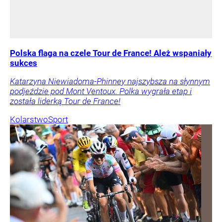
Polska flaga na czele Tour de France! Ależ wspaniały
sukces
Katarzyna Niewiadoma-Phinney najszybsza na słynnym
podjeździe pod Mont Ventoux. Polka wygrała etap i
została liderką Tour de France!
Kolarstwo
Sport