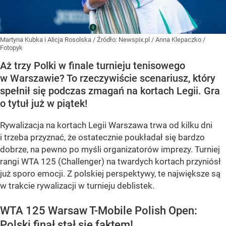
Martyna Kubka i Alicja Rosolska
/ Źródło:
Newspix.pl
/
Anna Klepaczko /
Fotopyk
Aż trzy Polki w finale turnieju tenisowego
w Warszawie? To rzeczywiście scenariusz, który
spełnił się podczas zmagań na kortach Legii. Gra
o tytuł już w piątek!
Rywalizacja na kortach Legii Warszawa trwa od kilku dni
i trzeba przyznać, że ostatecznie poukładał się bardzo
dobrze, na pewno po myśli organizatorów imprezy. Turniej
rangi WTA 125 (Challenger) na twardych kortach przyniósł
już sporo emocji. Z polskiej perspektywy, te największe są
w trakcie rywalizacji w turnieju deblistek.
WTA 125 Warsaw T-Mobile Polish Open:
Polski finał stał się faktem!