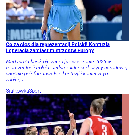
Co za cios dla reprezentacji Polski! Kontuzja
i operacja zamiast mistrzostw Europy
Martyna Łukasik nie zagra już w sezonie 2026 w
reprezentacji Polski. Jedna z liderek drużyny narodowej
właśnie poinformowała o kontuzji i koniecznym
zabiegu.
Siatkówka
Sport