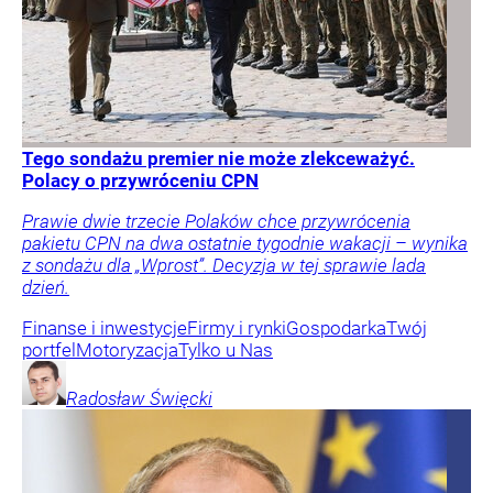
Tego sondażu premier nie może zlekceważyć.
Polacy o przywróceniu CPN
Prawie dwie trzecie Polaków chce przywrócenia
pakietu CPN na dwa ostatnie tygodnie wakacji – wynika
z sondażu dla „Wprost”. Decyzja w tej sprawie lada
dzień.
Finanse i inwestycje
Firmy i rynki
Gospodarka
Twój
portfel
Motoryzacja
Tylko u Nas
Radosław
Święcki