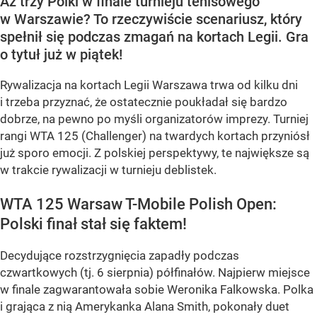
Aż trzy Polki w finale turnieju tenisowego
w Warszawie? To rzeczywiście scenariusz, który
spełnił się podczas zmagań na kortach Legii. Gra
o tytuł już w piątek!
Rywalizacja na kortach Legii Warszawa trwa od kilku dni
i trzeba przyznać, że ostatecznie poukładał się bardzo
dobrze, na pewno po myśli organizatorów imprezy. Turniej
rangi WTA 125 (Challenger) na twardych kortach przyniósł
już sporo emocji. Z polskiej perspektywy, te największe są
w trakcie rywalizacji w turnieju deblistek.
WTA 125 Warsaw T-Mobile Polish Open:
Polski finał stał się faktem!
Decydujące rozstrzygnięcia zapadły podczas
czwartkowych (tj. 6 sierpnia) półfinałów. Najpierw miejsce
w finale zagwarantowała sobie Weronika Falkowska. Polka
i grająca z nią Amerykanka Alana Smith, pokonały duet