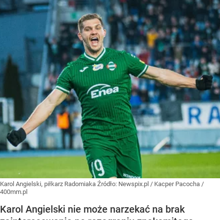
Karol Angielski, piłkarz Radomiaka
Źródło:
Newspix.pl
/
Kacper Pacocha /
400mm.pl
Karol Angielski nie może narzekać na brak