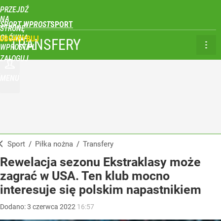
PRZEJDŹ
NA
SPORT WPROST
STRONĘ
GŁÓWNĄ
UBSKRYBUJ
TRANSFERY
WPROST.PL
ZALOGUJ
MENU
Sport
/
Piłka nożna
/
Transfery
Rewelacja sezonu Ekstraklasy może
zagrać w USA. Ten klub mocno
interesuje się polskim napastnikiem
Dodano:
3
czerwca
2022
16:57