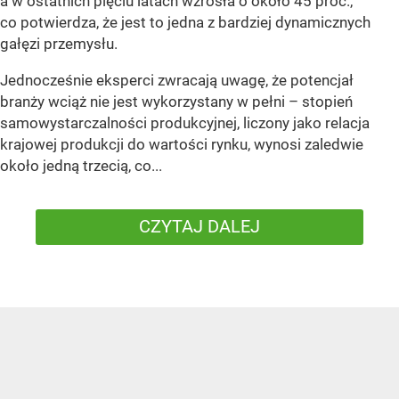
a w ostatnich pięciu latach wzrosła o około 45 proc.,
co potwierdza, że jest to jedna z bardziej dynamicznych
gałęzi przemysłu.
Jednocześnie eksperci zwracają uwagę, że potencjał
branży wciąż nie jest wykorzystany w pełni – stopień
samowystarczalności produkcyjnej, liczony jako relacja
krajowej produkcji do wartości rynku, wynosi zaledwie
około jedną trzecią, co...
CZYTAJ DALEJ