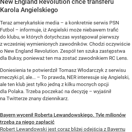
New England Revolution chce transferu
Karola Angielskiego
Teraz amerykańskie media – a konkretnie serwis PSN
Futbol – informuje, iż Angielski może niebawem trafić
do klubu, w których dotychczas występował pierwszy
z wcześniej wymienionych zawodników. Chodzi oczywiście
o New England Revolution. Zespół ten szuka zastępstwa
dla Buksy, ponieważ ten ma zostać zawodnikiem RC Lens.
Doniesienia te potwierdził Tomasz Włodarczyk z serwisu
meczyki.pl, ale... – To prawda, NER interesuje się Angielski,
ale ten klub jest tylko jedną z kilku mocnych opcji
dla Polaka. Trzeba poczekać na decyzję – wyjaśnił
na Twitterze znany dziennikarz.
Bayern wycenił Roberta Lewandowskiego. Tyle milionów
trzeba za niego zapłacić
Robert Lewandowski jest coraz bliżej odejścia z Bayernu