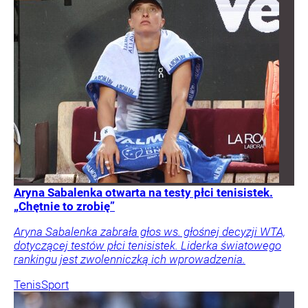
Aryna Sabalenka otwarta na testy płci tenisistek.
„Chętnie to zrobię”
Aryna Sabalenka zabrała głos ws. głośnej decyzji WTA,
dotyczącej testów płci tenisistek. Liderka światowego
rankingu jest zwolenniczką ich wprowadzenia.
Tenis
Sport