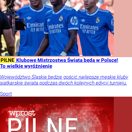
PILNE
Klubowe Mistrzostwa Świata będą w Polsce!
To wielkie wyróżnienie
Województwo Śląskie będzie gościć najlepsze męskie kluby
siatkarskie świata podczas dwóch kolejnych edycji turnieju.
Sport