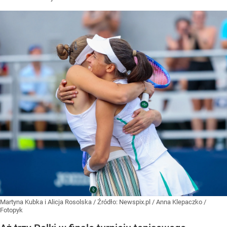
Martyna Kubka i Alicja Rosolska
/ Źródło:
Newspix.pl
/
Anna Klepaczko /
Fotopyk