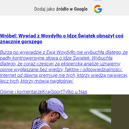
Dodaj jako
źródło w Google
Wróbel: Wywiad z Woydyłło o Idze Świątek obnażył coś
znacznie gorszego
Burza po wywiadzie z Ewą Woydyłło nie wybuchła dlatego, że
padły kontrowersyjne słowa o Idze Świątek. Wybuchła
dlatego, że coraz częściej za ekspercką analizę uznajemy
opinie wygłaszane bez wiedzy, faktów i odpowiedzialności.
Internet od dawna premiuje nie tych, którzy wiedzą najwięcej,
lecz tych, którzy mówią najgłośniej.
Opinie i komentarze
Kraj
Sport
Tylko u Nas