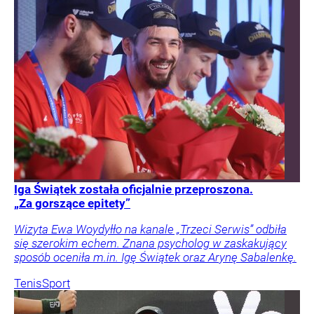
Iga Świątek została oficjalnie przeproszona.
„Za gorszące epitety”
Wizyta Ewa Woydyłło na kanale „Trzeci Serwis” odbiła
się szerokim echem. Znana psycholog w zaskakujący
sposób oceniła m.in. Igę Świątek oraz Arynę Sabalenkę.
Tenis
Sport