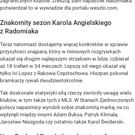
zagranicznych klubów. Zresztą, sam napastnik Radomiaka
potwierdzał to w wywiadzie dla portalu weszlo.com.
Znakomity sezon Karola Angielskiego
z Radomiaka
Teraz natomiast dostajemy więcej konkretów w sprawie
przyszłości snajpera, który w minionych rozgrywkach
okazał się drugim najlepszym strzelcem w lidze. Uzbierał
aż 18 trafień w 34 meczach. Lepszy od niego okazał się
tylko Ivi Lopez z Rakowa Częstochowa. Hiszpan pokonał
bramkarzy rywali dwudziestokrotnie.
Tak doskonałe statystyki siłą rzeczy zwróciły uwagę wielu
klubów, w tym także tych z MLS. W Stanach Zjednoczonych
polscy napastnicy wyrobili sobie znakomitą markę, na co
wpłynęli między innymi Adam Buksa, Patryk Klimala,
Jarosław Niezgoda czy ostatnio także Karol Świderski.