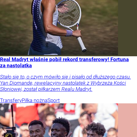
Real Madryt właśnie pobił rekord transferowy! Fortuna
za nastolatka
Stało się to, o czym mówiło się i pisało od dłuższego czasu.
Yan Diomande, rewelacyjny nastolatek z Wybrzeża Kości
Słoniowej, został piłkarzem Realu Madryt.
Transfery
Piłka nożna
Sport