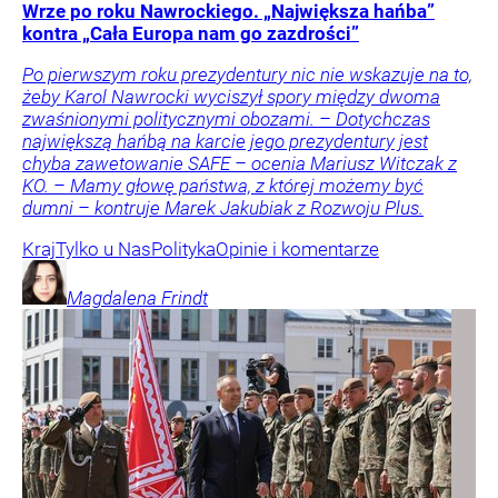
Wrze po roku Nawrockiego. „Największa hańba”
kontra „Cała Europa nam go zazdrości”
Po pierwszym roku prezydentury nic nie wskazuje na to,
żeby Karol Nawrocki wyciszył spory między dwoma
zwaśnionymi politycznymi obozami. – Dotychczas
największą hańbą na karcie jego prezydentury jest
chyba zawetowanie SAFE – ocenia Mariusz Witczak z
KO. – Mamy głowę państwa, z której możemy być
dumni – kontruje Marek Jakubiak z Rozwoju Plus.
Kraj
Tylko u Nas
Polityka
Opinie i komentarze
Magdalena
Frindt