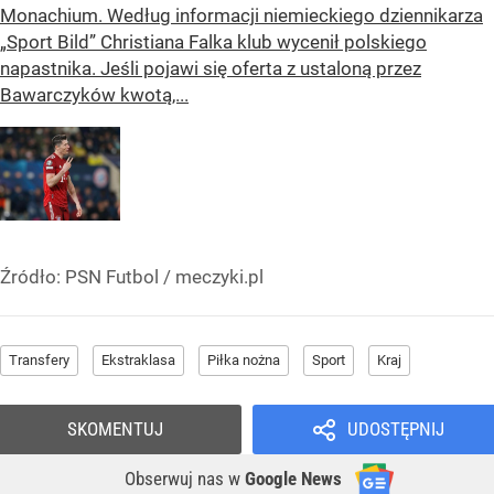
Monachium. Według informacji niemieckiego dziennikarza
„Sport Bild” Christiana Falka klub wycenił polskiego
napastnika. Jeśli pojawi się oferta z ustaloną przez
Bawarczyków kwotą,...
Źródło:
PSN Futbol / meczyki.pl
Transfery
Ekstraklasa
Piłka nożna
Sport
Kraj
SKOMENTUJ
UDOSTĘPNIJ
Obserwuj nas
w
Google News