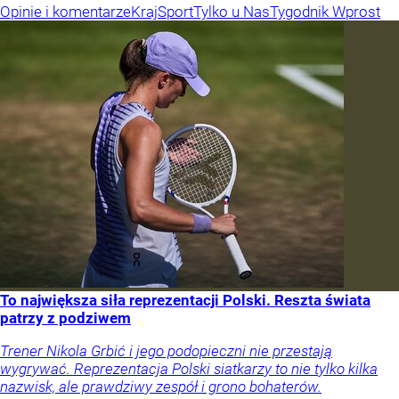
Opinie i komentarze
Kraj
Sport
Tylko u Nas
Tygodnik Wprost
To największa siła reprezentacji Polski. Reszta świata
patrzy z podziwem
Trener Nikola Grbić i jego podopieczni nie przestają
wygrywać. Reprezentacja Polski siatkarzy to nie tylko kilka
nazwisk, ale prawdziwy zespół i grono bohaterów.