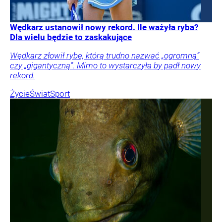
Wędkarz ustanowił nowy rekord. Ile ważyła ryba?
Dla wielu będzie to zaskakujące
Wędkarz złowił rybę, którą trudno nazwać „ogromną”
czy „gigantyczną”. Mimo to wystarczyła by padł nowy
rekord.
Życie
Świat
Sport