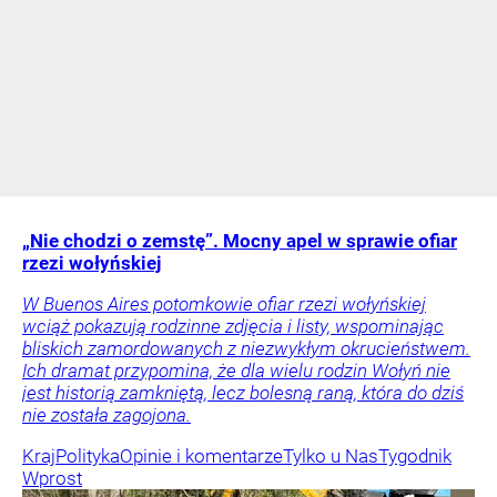
„Nie chodzi o zemstę”. Mocny apel w sprawie ofiar
rzezi wołyńskiej
W Buenos Aires potomkowie ofiar rzezi wołyńskiej
wciąż pokazują rodzinne zdjęcia i listy, wspominając
bliskich zamordowanych z niezwykłym okrucieństwem.
Ich dramat przypomina, że dla wielu rodzin Wołyń nie
jest historią zamkniętą, lecz bolesną raną, która do dziś
nie została zagojona.
Kraj
Polityka
Opinie i komentarze
Tylko u Nas
Tygodnik
Wprost