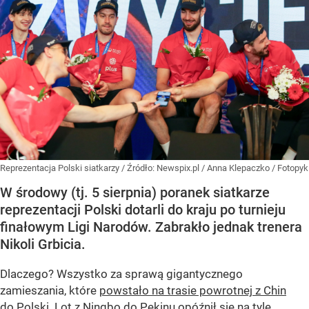
Reprezentacja Polski siatkarzy
/ Źródło:
Newspix.pl
/
Anna Klepaczko / Fotopyk
W środowy (tj. 5 sierpnia) poranek siatkarze
reprezentacji Polski dotarli do kraju po turnieju
finałowym Ligi Narodów. Zabrakło jednak trenera
Nikoli Grbicia.
Dlaczego? Wszystko za sprawą gigantycznego
zamieszania, które
powstało na trasie powrotnej z Chin
do Polski
. Lot z Ningbo do Pekinu opóźnił się na tyle,