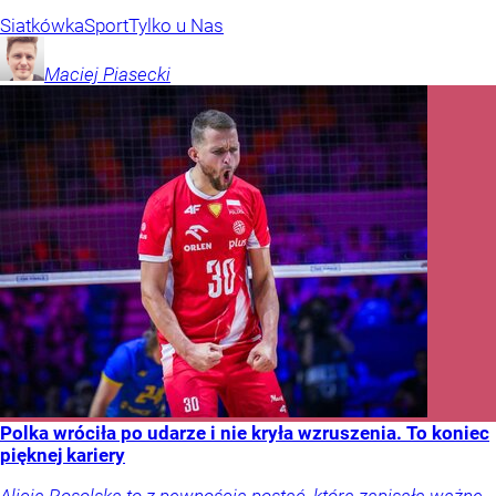
Siatkówka
Sport
Tylko u Nas
Maciej
Piasecki
Polka wróciła po udarze i nie kryła wzruszenia. To koniec
pięknej kariery