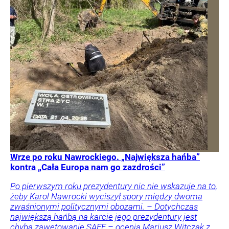
Wrze po roku Nawrockiego. „Największa hańba”
kontra „Cała Europa nam go zazdrości”
Po pierwszym roku prezydentury nic nie wskazuje na to,
żeby Karol Nawrocki wyciszył spory między dwoma
zwaśnionymi politycznymi obozami. – Dotychczas
największą hańbą na karcie jego prezydentury jest
chyba zawetowanie SAFE – ocenia Mariusz Witczak z