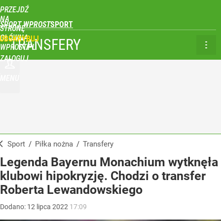
PRZEJDŹ
NA
SPORT WPROST
STRONĘ
GŁÓWNĄ
UBSKRYBUJ
TRANSFERY
WPROST.PL
ZALOGUJ
MENU
Sport
/
Piłka nożna
/
Transfery
Legenda Bayernu Monachium wytknęła
klubowi hipokryzję. Chodzi o transfer
Roberta Lewandowskiego
Dodano:
12
lipca
2022
17:09