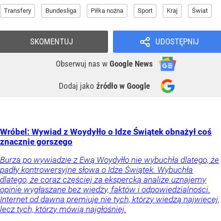
Transfery
Bundesliga
Piłka nożna
Sport
Kraj
Świat
SKOMENTUJ
UDOSTĘPNIJ
Obserwuj nas
w
Google News
Dodaj jako
źródło w Google
Wróbel: Wywiad z Woydyłło o Idze Świątek obnażył coś
znacznie gorszego
Burza po wywiadzie z Ewą Woydyłło nie wybuchła dlatego, że
padły kontrowersyjne słowa o Idze Świątek. Wybuchła
dlatego, że coraz częściej za ekspercką analizę uznajemy
opinie wygłaszane bez wiedzy, faktów i odpowiedzialności.
Internet od dawna premiuje nie tych, którzy wiedzą najwięcej,
lecz tych, którzy mówią najgłośniej.