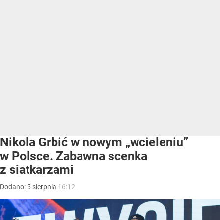
Nikola Grbić w nowym „wcieleniu”
w Polsce. Zabawna scenka
z siatkarzami
Dodano:
5
sierpnia
16:12