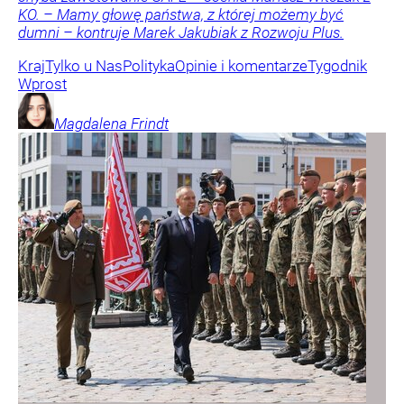
KO. – Mamy głowę państwa, z której możemy być
dumni – kontruje Marek Jakubiak z Rozwoju Plus.
Kraj
Tylko u Nas
Polityka
Opinie i komentarze
Tygodnik
Wprost
Magdalena
Frindt