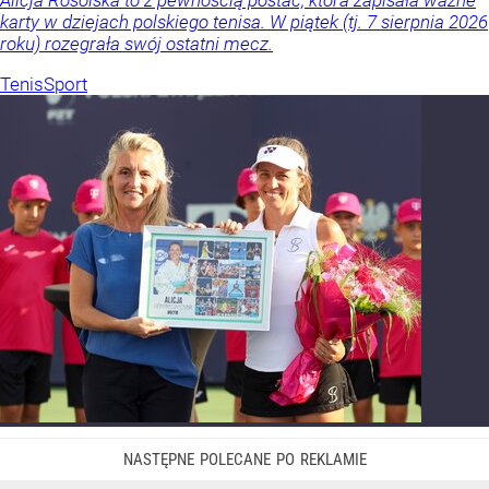
Alicja Rosolska to z pewnością postać, która zapisała ważne
karty w dziejach polskiego tenisa. W piątek (tj. 7 sierpnia 2026
roku) rozegrała swój ostatni mecz.
Tenis
Sport