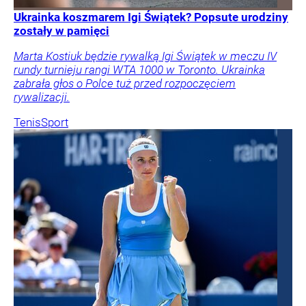
Ukrainka koszmarem Igi Świątek? Popsute urodziny
zostały w pamięci
Marta Kostiuk będzie rywalką Igi Świątek w meczu IV
rundy turnieju rangi WTA 1000 w Toronto. Ukrainka
zabrała głos o Polce tuż przed rozpoczęciem
rywalizacji.
Tenis
Sport