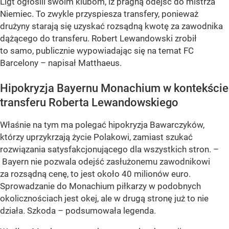
Ligt ogłosili swoim klubom, iż pragną odejść do mistrza
Niemiec. To zwykle przyspiesza transfery, ponieważ
drużyny starają się uzyskać rozsądną kwotę za zawodnika
dążącego do transferu. Robert Lewandowski zrobił
to samo, publicznie wypowiadając się na temat FC
Barcelony – napisał Matthaeus.
Hipokryzja Bayernu Monachium w kontekście
transferu Roberta Lewandowskiego
Właśnie na tym ma polegać hipokryzja Bawarczyków,
którzy uprzykrzają życie Polakowi, zamiast szukać
rozwiązania satysfakcjonującego dla wszystkich stron. –
Bayern nie pozwala odejść zasłużonemu zawodnikowi
za rozsądną cenę, to jest około 40 milionów euro.
Sprowadzanie do Monachium piłkarzy w podobnych
okolicznościach jest okej, ale w drugą stronę już to nie
działa. Szkoda – podsumowała legenda.