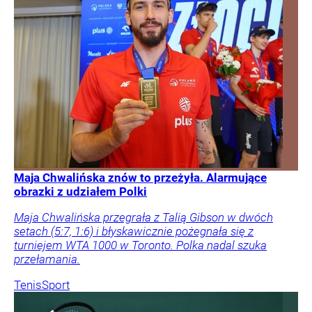
Maja Chwalińska znów to przeżyła. Alarmujące
obrazki z udziałem Polki
Maja Chwalińska przegrała z Talią Gibson w dwóch
setach (5:7, 1:6) i błyskawicznie pożegnała się z
turniejem WTA 1000 w Toronto. Polka nadal szuka
przełamania.
Tenis
Sport