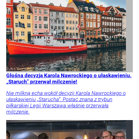
Głośna decyzja Karola Nawrockiego o ułaskawieniu.
„Staruch” przerwał milczenie!
Nie milkną echa wokół decyzji Karola Nawrockiego o
ułaskawieniu „Starucha”. Postać znana z trybun
piłkarskiej Legii Warszawa właśnie przerwała
milczenie.