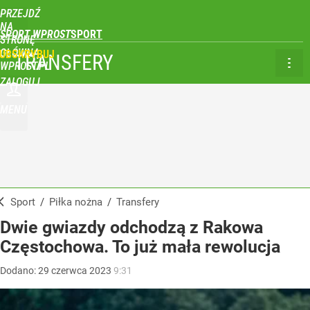
PRZEJDŹ
NA
SPORT WPROST
STRONĘ
GŁÓWNĄ
UBSKRYBUJ
TRANSFERY
WPROST.PL
ZALOGUJ
MENU
Sport
/
Piłka nożna
/
Transfery
Dwie gwiazdy odchodzą z Rakowa
Częstochowa. To już mała rewolucja
Dodano:
29
czerwca
2023
9:31