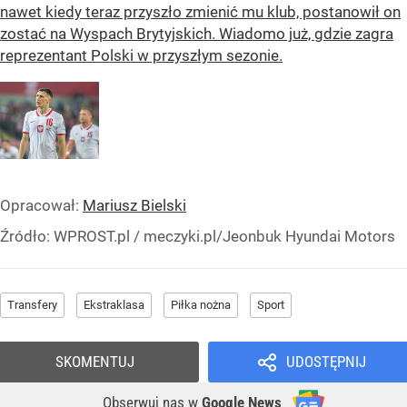
nawet kiedy teraz przyszło zmienić mu klub, postanowił on
zostać na Wyspach Brytyjskich. Wiadomo już, gdzie zagra
reprezentant Polski w przyszłym sezonie.
Opracował:
Mariusz Bielski
Źródło:
WPROST.pl
/
meczyki.pl/Jeonbuk Hyundai Motors
Transfery
Ekstraklasa
Piłka nożna
Sport
SKOMENTUJ
UDOSTĘPNIJ
Obserwuj nas
w
Google News