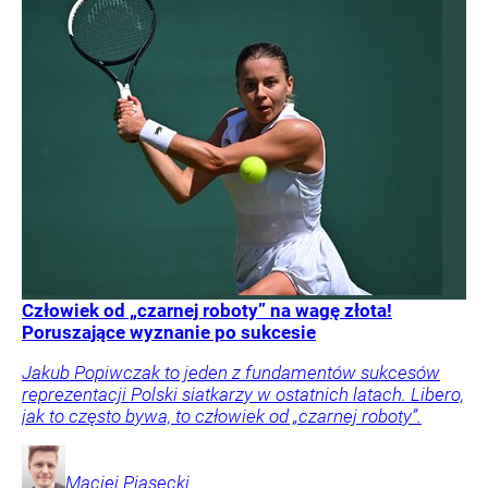
Człowiek od „czarnej roboty” na wagę złota!
Poruszające wyznanie po sukcesie
Jakub Popiwczak to jeden z fundamentów sukcesów
reprezentacji Polski siatkarzy w ostatnich latach. Libero,
jak to często bywa, to człowiek od „czarnej roboty”.
Maciej
Piasecki