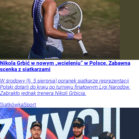
Nikola Grbić w nowym „wcieleniu” w Polsce. Zabawna
scenka z siatkarzami
W środowy (tj. 5 sierpnia) poranek siatkarze reprezentacji
Polski dotarli do kraju po turnieju finałowym Ligi Narodów.
Zabrakło jednak trenera Nikoli Grbicia.
Siatkówka
Sport