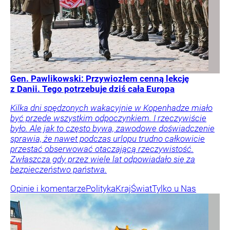
Gen. Pawlikowski: Przywiozłem cenną lekcję
z Danii. Tego potrzebuje dziś cała Europa
Kilka dni spędzonych wakacyjnie w Kopenhadze miało
być przede wszystkim odpoczynkiem. I rzeczywiście
było. Ale jak to często bywa, zawodowe doświadczenie
sprawia, że nawet podczas urlopu trudno całkowicie
przestać obserwować otaczającą rzeczywistość.
Zwłaszcza gdy przez wiele lat odpowiadało się za
bezpieczeństwo państwa.
Opinie i komentarze
Polityka
Kraj
Świat
Tylko u Nas