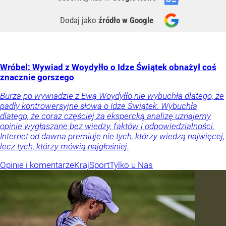
Dodaj jako
źródło w Google
Wróbel: Wywiad z Woydyłło o Idze Świątek obnażył coś
znacznie gorszego
Burza po wywiadzie z Ewą Woydyłło nie wybuchła dlatego, że
padły kontrowersyjne słowa o Idze Świątek. Wybuchła
dlatego, że coraz częściej za ekspercką analizę uznajemy
opinie wygłaszane bez wiedzy, faktów i odpowiedzialności.
Internet od dawna premiuje nie tych, którzy wiedzą najwięcej,
lecz tych, którzy mówią najgłośniej.
Opinie i komentarze
Kraj
Sport
Tylko u Nas