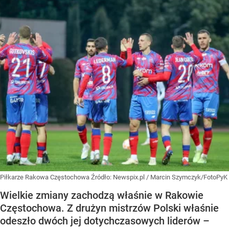
Piłkarze Rakowa Częstochowa
Źródło:
Newspix.pl
/
Marcin Szymczyk/FotoPyK
Wielkie zmiany zachodzą właśnie w Rakowie
Częstochowa. Z drużyn mistrzów Polski właśnie
odeszło dwóch jej dotychczasowych liderów –