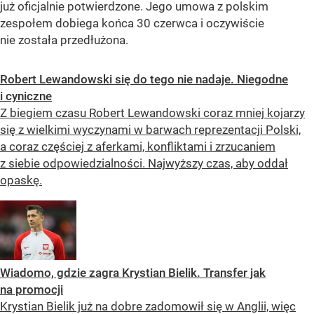
już oficjalnie potwierdzone. Jego umowa z polskim
zespołem dobiega końca 30 czerwca i oczywiście
nie została przedłużona.
Robert Lewandowski się do tego nie nadaje. Niegodne
i cyniczne
Z biegiem czasu Robert Lewandowski coraz mniej kojarzy
się z wielkimi wyczynami w barwach reprezentacji Polski,
a coraz częściej z aferkami, konfliktami i zrzucaniem
z siebie odpowiedzialności. Najwyższy czas, aby oddał
opaskę.
Wiadomo, gdzie zagra Krystian Bielik. Transfer jak
na promocji
Krystian Bielik już na dobre zadomowił się w Anglii, więc