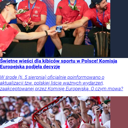
Świetne wieści dla kibiców sportu w Polsce! Komisja
Europejska podjęła decyzję
W środę (tj. 5 sierpnia) oficjalnie poinformowano o
aktualizacji tzw. polskiej liście ważnych wydarzeń,
zaakceptowanej przez Komisję Europejską. O czym mowa?