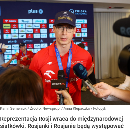
Kamil Semeniuk
/ Źródło:
Newspix.pl
/
Anna Klepaczko / Fotopyk
Reprezentacja Rosji wraca do międzynarodowej
siatkówki. Rosjanki i Rosjanie będą występować