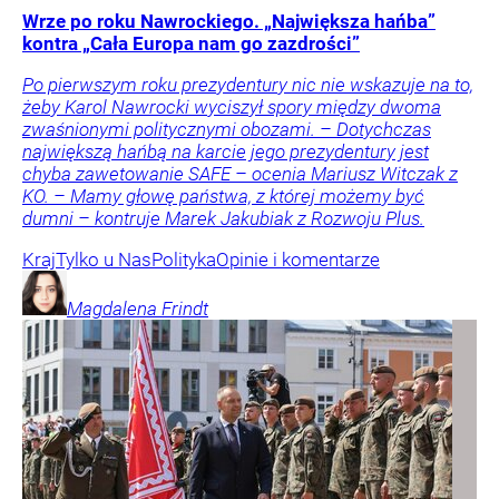
Wrze po roku Nawrockiego. „Największa hańba”
kontra „Cała Europa nam go zazdrości”
Po pierwszym roku prezydentury nic nie wskazuje na to,
żeby Karol Nawrocki wyciszył spory między dwoma
zwaśnionymi politycznymi obozami. – Dotychczas
największą hańbą na karcie jego prezydentury jest
chyba zawetowanie SAFE – ocenia Mariusz Witczak z
KO. – Mamy głowę państwa, z której możemy być
dumni – kontruje Marek Jakubiak z Rozwoju Plus.
Kraj
Tylko u Nas
Polityka
Opinie i komentarze
Magdalena
Frindt