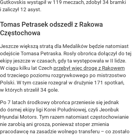
Gutkovskis wystąpił w 119 meczach, zdobył 34 bramki
i zaliczył 12 asyst.
Tomas Petrasek odszedł z Rakowa
Częstochowa
Jeszcze większą stratą dla Medalików będzie natomiast
odejście Tomasa Petraska. Rosły obrońca dołączył do tej
ekipy jeszcze w czasach, gdy ta występowała w II lidze.
W ciągu kilku lat Czech
przebył więc drogę z Rakowem
od trzeciego poziomu rozgrywkowego po mistrzostwo
Polski. W tym czasie rozegrał w drużynie 171 spotkań,
w których strzelił 34 gole.
Po 7 latach środkowy obrońca przeniesie się jednak
do ósmej ekipy ligi Korei Południowej, czyli Jeonbuk
Hyundai Motors. Tym razem natomiast częstochowianie
nie zarobią ani grosza, ponieważ stoper zmienia
pracodawcę na zasadzie wolnego transferu – co zostało