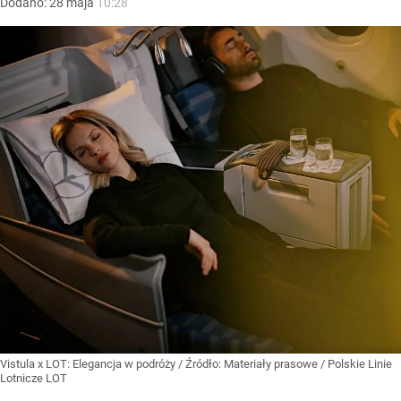
Dodano:
28
maja
10:28
Vistula x LOT: Elegancja w podróży
/ Źródło:
Materiały prasowe
/
Polskie Linie
Lotnicze LOT