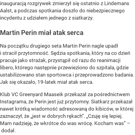
inauguracją rozgrywek zmierzył się ostatnio z Lindemans
Aalst, a podczas spotkania doszło do niebezpiecznego
incydentu z udziałem jednego z siatkarzy.
Martin Perin miał atak serca
Na początku drugiego seta Martin Perin nagle upadł
i stracił przytomność. Sędzia spotkania, który na co dzień
pracuje jako strażak, przystąpił od razu do reanimacji
libero, którego następnie przewieziono do szpitala, gdzie
ustabilizowano stan sportowca i przeprowadzono badania.
Jak się okazało, 19-latek miał atak serca.
Klub VC Greenyard Maaseik przekazał za pośrednictwem
Instagrama, że Perin jest już przytomny. Siatkarz przekazał
nawet krótką wiadomość adresowaną do kibiców, w której
zaznaczył, że „jest w dobrych rękach”.
„Czuję się lepiej.
Mam nadzieję, że wkrótce do was wrócę. Kocham was”
–
dodał.