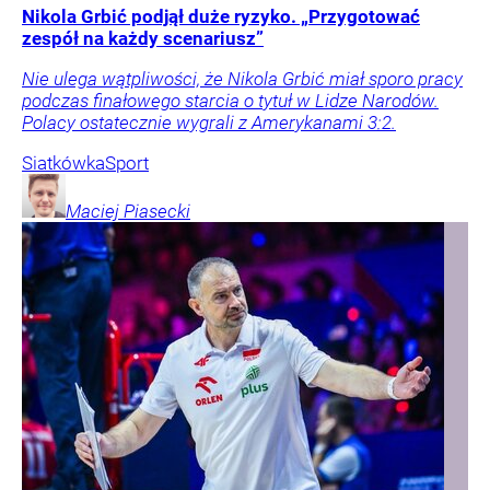
Nikola Grbić podjął duże ryzyko. „Przygotować
zespół na każdy scenariusz”
Nie ulega wątpliwości, że Nikola Grbić miał sporo pracy
podczas finałowego starcia o tytuł w Lidze Narodów.
Polacy ostatecznie wygrali z Amerykanami 3:2.
Siatkówka
Sport
Maciej
Piasecki