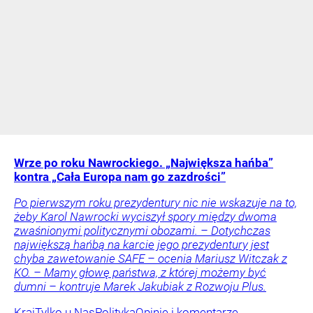
Wrze po roku Nawrockiego. „Największa hańba”
kontra „Cała Europa nam go zazdrości”
Po pierwszym roku prezydentury nic nie wskazuje na to,
żeby Karol Nawrocki wyciszył spory między dwoma
zwaśnionymi politycznymi obozami. – Dotychczas
największą hańbą na karcie jego prezydentury jest
chyba zawetowanie SAFE – ocenia Mariusz Witczak z
KO. – Mamy głowę państwa, z której możemy być
dumni – kontruje Marek Jakubiak z Rozwoju Plus.
Kraj
Tylko u Nas
Polityka
Opinie i komentarze