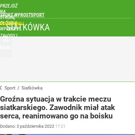
PRZEJDŹ
NA
SPORT WPROST
STRONĘ
GŁÓWNĄ
UBSKRYBUJ
SIATKÓWKA
WPROST.PL
ZALOGUJ
MENU
Sport
/
Siatkówka
Groźna sytuacja w trakcie meczu
siatkarskiego. Zawodnik miał atak
serca, reanimowano go na boisku
Dodano:
3
października
2022
17:21