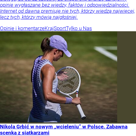
opinie wygłaszane bez wiedzy, faktów i odpowiedzialności.
Internet od dawna premiuje nie tych, którzy wiedzą najwięcej,
lecz tych, którzy mówią najgłośniej.
Opinie i komentarze
Kraj
Sport
Tylko u Nas
Nikola Grbić w nowym „wcieleniu” w Polsce. Zabawna
scenka z siatkarzami