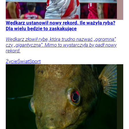
Wędkarz ustanowił nowy rekord. Ile ważyła ryba?
Dla wielu będzie to zaskakujące
Wędkarz złowił rybę, którą trudno nazwać „ogromną”
czy „gigantyczną”. Mimo to wystarczyła by padł nowy
rekord.
Życie
Świat
Sport