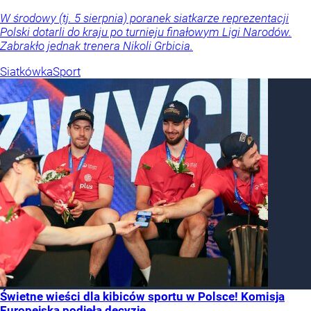
W środowy (tj. 5 sierpnia) poranek siatkarze reprezentacji
Polski dotarli do kraju po turnieju finałowym Ligi Narodów.
Zabrakło jednak trenera Nikoli Grbicia.
Siatkówka
Sport
Świetne wieści dla kibiców sportu w Polsce! Komisja
Europejska podjęła decyzję