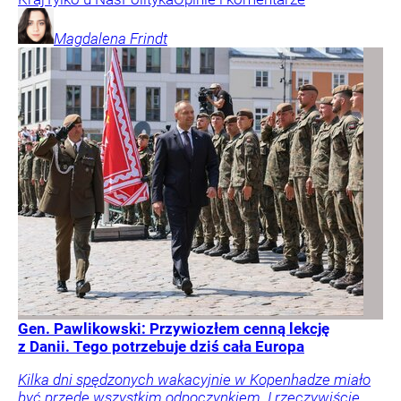
Magdalena
Frindt
Gen. Pawlikowski: Przywiozłem cenną lekcję
z Danii. Tego potrzebuje dziś cała Europa
Kilka dni spędzonych wakacyjnie w Kopenhadze miało
być przede wszystkim odpoczynkiem. I rzeczywiście