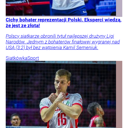
Cichy bohater reprezentacji Polski. Eksperci wiedzą,
że jest ze złota!
Polscy siatkarze obronili tytuł najlepszej drużyny Ligi
Narodów. Jednym z bohaterów finałowej wygranej nad
USA (3:2) był bez wątpienia Kamil Semeniuk.
Siatkówka
Sport