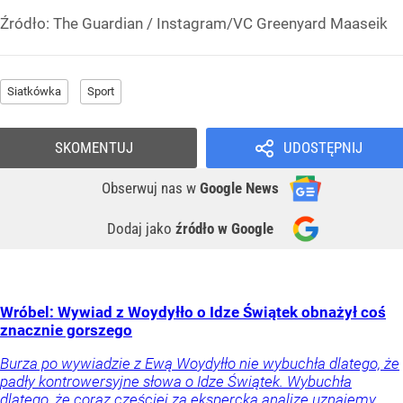
Źródło:
The Guardian
/
Instagram/VC Greenyard Maaseik
Siatkówka
Sport
SKOMENTUJ
UDOSTĘPNIJ
Obserwuj nas
w
Google News
Dodaj jako
źródło w Google
Wróbel: Wywiad z Woydyłło o Idze Świątek obnażył coś
znacznie gorszego
Burza po wywiadzie z Ewą Woydyłło nie wybuchła dlatego, że
padły kontrowersyjne słowa o Idze Świątek. Wybuchła
dlatego, że coraz częściej za ekspercką analizę uznajemy