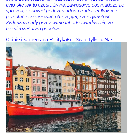
było. Ale jak to często bywa, zawodowe doświadczenie
sprawia, że nawet podczas urlopu trudno całkowicie
przestać obserwować otaczającą rzeczywistość.
Zwłaszcza gdy przez wiele lat odpowiadało się za
bezpieczeństwo państwa.
Opinie i komentarze
Polityka
Kraj
Świat
Tylko u Nas