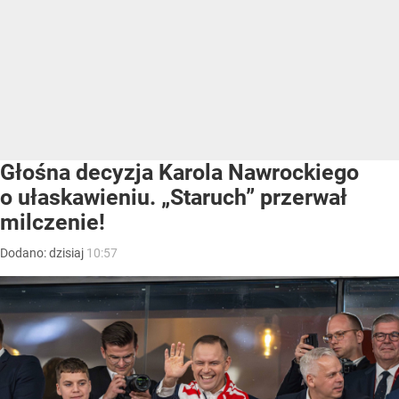
Głośna decyzja Karola Nawrockiego
o ułaskawieniu. „Staruch” przerwał
milczenie!
Dodano:
dzisiaj
10:57