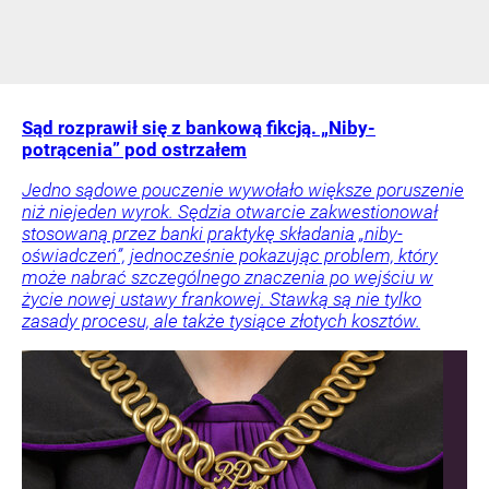
Sąd rozprawił się z bankową fikcją. „Niby-
potrącenia” pod ostrzałem
Jedno sądowe pouczenie wywołało większe poruszenie
niż niejeden wyrok. Sędzia otwarcie zakwestionował
stosowaną przez banki praktykę składania „niby-
oświadczeń”, jednocześnie pokazując problem, który
może nabrać szczególnego znaczenia po wejściu w
życie nowej ustawy frankowej. Stawką są nie tylko
zasady procesu, ale także tysiące złotych kosztów.