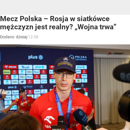
Mecz Polska – Rosja w siatkówce
mężczyzn jest realny? „Wojna trwa”
Dodano:
dzisiaj
12:38