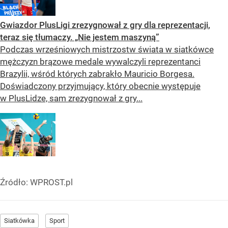
Gwiazdor PlusLigi zrezygnował z gry dla reprezentacji,
teraz się tłumaczy. „Nie jestem maszyną”
Podczas wrześniowych mistrzostw świata w siatkówce
mężczyzn brązowe medale wywalczyli reprezentanci
Brazylii, wśród których zabrakło Mauricio Borgesa.
Doświadczony przyjmujący, który obecnie występuje
w PlusLidze, sam zrezygnował z gry...
Źródło:
WPROST.pl
Siatkówka
Sport