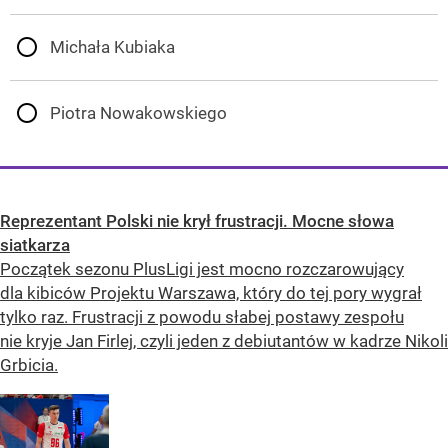
Michała Kubiaka
Piotra Nowakowskiego
Reprezentant Polski nie krył frustracji. Mocne słowa
siatkarza
Początek sezonu PlusLigi jest mocno rozczarowujący
dla kibiców Projektu Warszawa, który do tej pory wygrał
tylko raz. Frustracji z powodu słabej postawy zespołu
nie kryje Jan Firlej, czyli jeden z debiutantów w kadrze Nikoli
Grbicia.