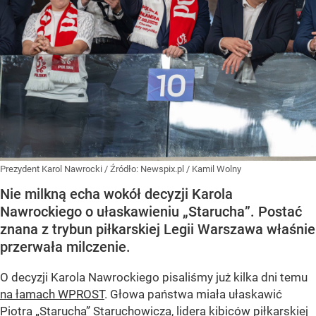
Prezydent Karol Nawrocki
/ Źródło:
Newspix.pl
/
Kamil Wolny
Nie milkną echa wokół decyzji Karola
Nawrockiego o ułaskawieniu „Starucha”. Postać
znana z trybun piłkarskiej Legii Warszawa właśnie
przerwała milczenie.
O decyzji Karola Nawrockiego pisaliśmy już kilka dni temu
na łamach WPROST
. Głowa państwa miała ułaskawić
Piotra „Starucha” Staruchowicza, lidera kibiców piłkarskiej