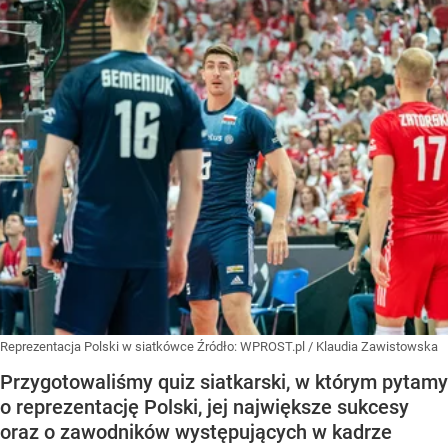
Reprezentacja Polski w siatkówce
Źródło:
WPROST.pl
/
Klaudia Zawistowska
Przygotowaliśmy quiz siatkarski, w którym pytamy
o reprezentację Polski, jej największe sukcesy
oraz o zawodników występujących w kadrze