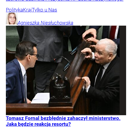
Polityka
Kraj
Tylko u Nas
Agnieszka
Niesłuchowska
Tomasz Fornal bezbłędnie zahaczył ministerstwo.
Jaka będzie reakcja resortu?