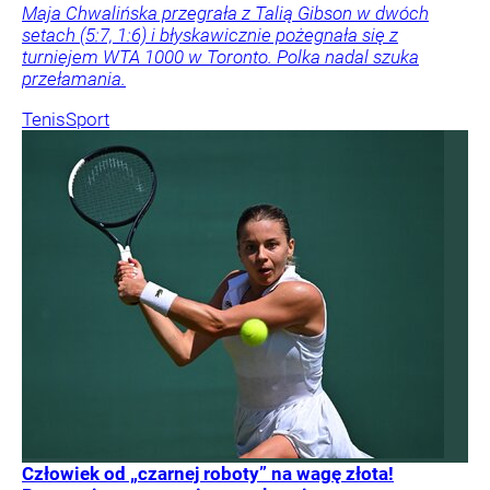
Maja Chwalińska przegrała z Talią Gibson w dwóch
setach (5:7, 1:6) i błyskawicznie pożegnała się z
turniejem WTA 1000 w Toronto. Polka nadal szuka
przełamania.
Tenis
Sport
Człowiek od „czarnej roboty” na wagę złota!