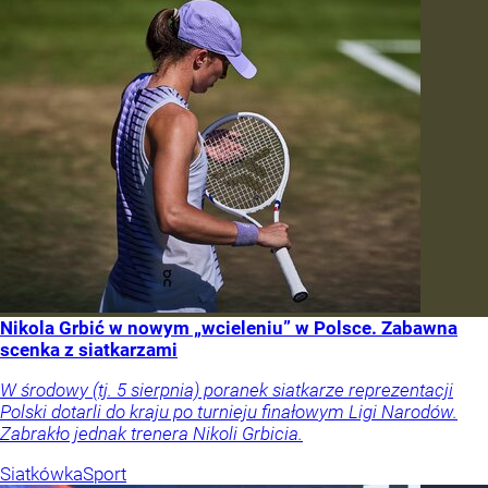
Nikola Grbić w nowym „wcieleniu” w Polsce. Zabawna
scenka z siatkarzami
W środowy (tj. 5 sierpnia) poranek siatkarze reprezentacji
Polski dotarli do kraju po turnieju finałowym Ligi Narodów.
Zabrakło jednak trenera Nikoli Grbicia.
Siatkówka
Sport