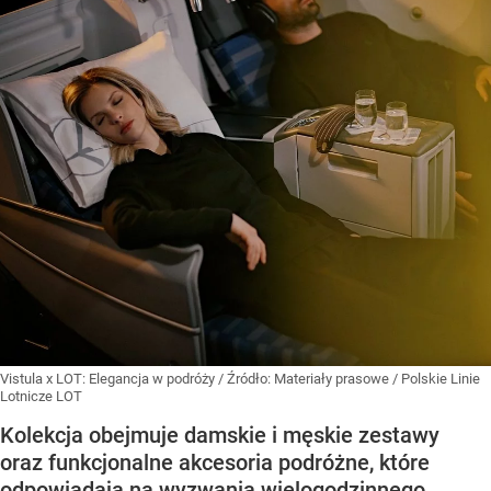
Vistula x LOT: Elegancja w podróży
/ Źródło:
Materiały prasowe
/
Polskie Linie
Lotnicze LOT
Kolekcja obejmuje damskie i męskie zestawy
oraz funkcjonalne akcesoria podróżne, które
odpowiadają na wyzwania wielogodzinnego