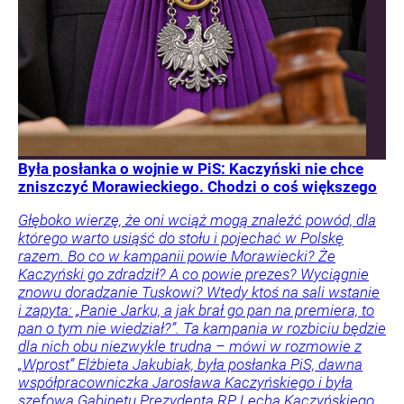
Była posłanka o wojnie w PiS: Kaczyński nie chce
zniszczyć Morawieckiego. Chodzi o coś większego
Głęboko wierzę, że oni wciąż mogą znaleźć powód, dla
którego warto usiąść do stołu i pojechać w Polskę
razem. Bo co w kampanii powie Morawiecki? Że
Kaczyński go zdradził? A co powie prezes? Wyciągnie
znowu doradzanie Tuskowi? Wtedy ktoś na sali wstanie
i zapyta: „Panie Jarku, a jak brał go pan na premiera, to
pan o tym nie wiedział?”. Ta kampania w rozbiciu będzie
dla nich obu niezwykle trudna – mówi w rozmowie z
„Wprost” Elżbieta Jakubiak, była posłanka PiS, dawna
współpracowniczka Jarosława Kaczyńskiego i była
szefowa Gabinetu Prezydenta RP Lecha Kaczyńskiego.