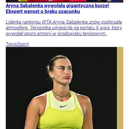
Aryna Sabalenka wywołała gigantyczną burzę!
Ekspert wprost o braku szacunku
Liderka rankingu WTA Aryna Sabalenka znów podgrzała
atmosferę. Tenisistka umieściła na portalu X wpis, który
wywołał sporo emocji w środowisku tenisowym.
Tenis
Sport