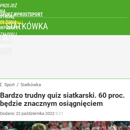
PRZEJDŹ
NA
SPORT WPROST
STRONĘ
GŁÓWNĄ
UBSKRYBUJ
SIATKÓWKA
WPROST.PL
ZALOGUJ
MENU
Sport
/
Siatkówka
Bardzo trudny quiz siatkarski. 60 proc.
będzie znacznym osiągnięciem
Dodano:
22
października
2022
9:21