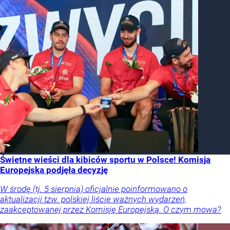
Świetne wieści dla kibiców sportu w Polsce! Komisja
Europejska podjęła decyzję
W środę (tj. 5 sierpnia) oficjalnie poinformowano o
aktualizacji tzw. polskiej liście ważnych wydarzeń,
zaakceptowanej przez Komisję Europejską. O czym mowa?