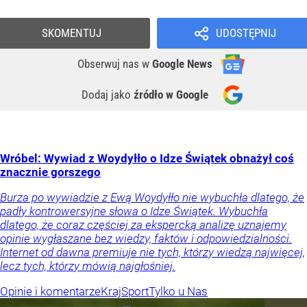
SKOMENTUJ
UDOSTĘPNIJ
Obserwuj nas
w
Google News
Dodaj jako
źródło w Google
Wróbel: Wywiad z Woydyłło o Idze Świątek obnażył coś
znacznie gorszego
Burza po wywiadzie z Ewą Woydyłło nie wybuchła dlatego, że
padły kontrowersyjne słowa o Idze Świątek. Wybuchła
dlatego, że coraz częściej za ekspercką analizę uznajemy
opinie wygłaszane bez wiedzy, faktów i odpowiedzialności.
Internet od dawna premiuje nie tych, którzy wiedzą najwięcej,
lecz tych, którzy mówią najgłośniej.
Opinie i komentarze
Kraj
Sport
Tylko u Nas