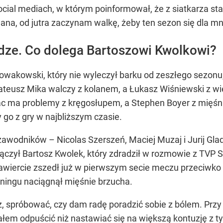
ocial mediach, w którym poinformował, że z siatkarza sta
na, od jutra zaczynam walkę, żeby ten sezon się dla mni
idze. Co dolega Bartoszowi Kwolkowi?
owakowski, który nie wyleczył barku od zeszłego sezonu
ateusz Mika walczy z kolanem, a Łukasz Wiśniewski z 
ac ma problemy z kręgosłupem, a Stephen Boyer z mięśni
y go z gry w najbliższym czasie.
zawodników – Nicolas Szerszeń, Maciej Muzaj i Jurij Gla
łączył Bartosz Kwolek, który zdradził w rozmowie z TVP 
wiercie zszedł już w pierwszym secie meczu przeciwko A
reningu naciągnął mięśnie brzucha.
cz, spróbować, czy dam radę poradzić sobie z bólem. Pr
ałem odpuścić niż nastawiać się na większą kontuzję z