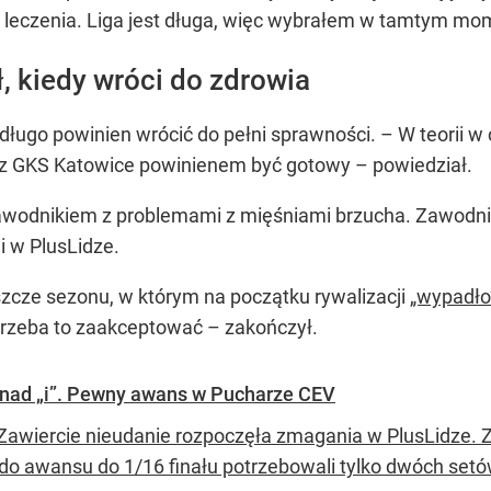
do leczenia. Liga jest długa, więc wybrałem w tamtym mo
, kiedy wróci do zdrowia
iedługo powinien wrócić do pełni sprawności. – W teorii 
 z GKS Katowice powinienem być gotowy – powiedział.
awodnikiem z problemami z mięśniami brzucha. Zawodnik
i w PlusLidze.
eszcze sezonu, w którym na początku rywalizacji
„wypadło
– trzeba to zaakceptować – zakończył.
 nad „i”. Pewny awans w Pucharze CEV
Zawiercie nieudanie rozpoczęła zmagania w PlusLidze. Z
 i do awansu do 1/16 finału potrzebowali tylko dwóch set