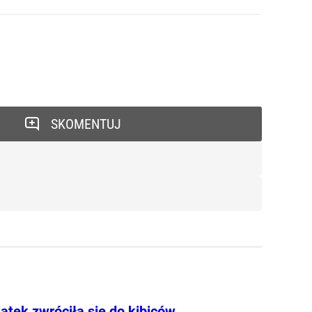
SKOMENTUJ
ątek zwróciła się do kibiców