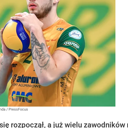
nda / PressFocus
 się rozpoczął, a już wielu zawodnikó