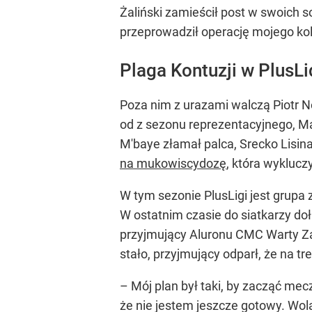
Żaliński zamieścił post w swoich s
przeprowadził operację mojego kola
Plaga Kontuzji w PlusL
Poza nim z urazami walczą Piotr N
od z sezonu reprezentacyjnego, M
M'baye złamał palca, Srecko Lisin
na mukowiscydozę
, która wyklucz
W tym sezonie PlusLigi jest grupa 
W ostatnim czasie do siatkarzy do
przyjmujący Aluronu CMC Warty Za
stało, przyjmujący odparł, że na t
– Mój plan był taki, by zacząć me
że nie jestem jeszcze gotowy. Wol