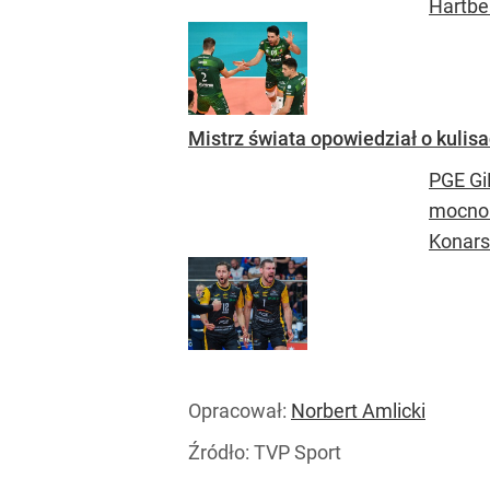
Hartbe
Mistrz świata opowiedział o kulisa
PGE Gi
mocno 
Konarsk
Opracował:
Norbert Amlicki
Źródło:
TVP Sport