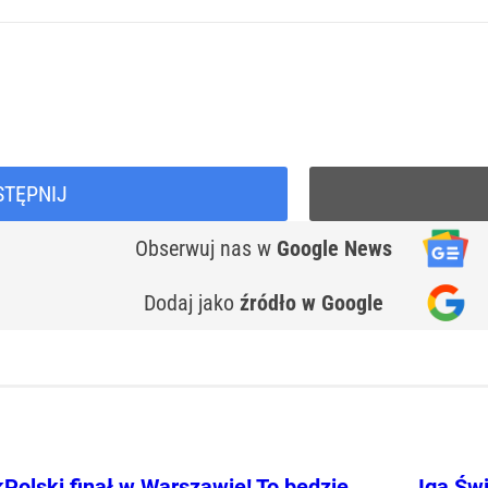
STĘPNIJ
Obserwuj nas
w
Google News
Dodaj jako
źródło w Google
k
Polski finał w Warszawie! To będzie
Iga Świ