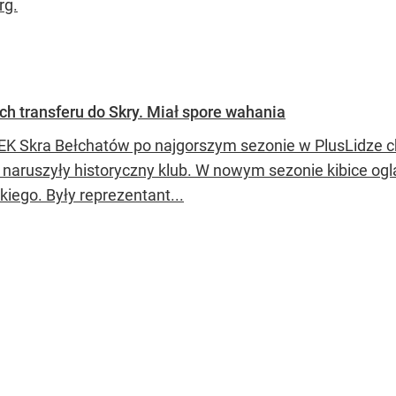
rg.
ch transferu do Skry. Miał spore wahania
EK Skra Bełchatów po najgorszym sezonie w PlusLidze c
naruszyły historyczny klub. W nowym sezonie kibice og
iego. Były reprezentant...