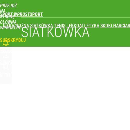
PRZEJDŹ
Udostępnij
0
Skomentuj
NA
SPORT WPROST
STRONĘ
GŁÓWNĄ
PIŁKA NOŻNA
SIATKÓWKA
TENIS
LEKKOATLETYKA
SKOKI NARCIAR
SIATKÓWKA
WPROST.PL
SUBSKRYBUJ
ZALOGUJ
SZUKAJ
MENU