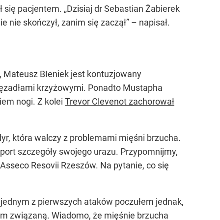
ł się pacjentem. „Dzisiaj dr Sebastian Żabierek
e nie skończył, zanim się zaczął” – napisał.
, Mateusz BIeniek jest kontuzjowany
więzadłami krzyżowymi. Ponadto Mustapha
em nogi. Z kolei
Trevor Clevenot zachorował
dyr, która walczy z problemami mięśni brzucha.
Sport szczegóły swojego urazu. Przypomnijmy,
sseco Resovii Rzeszów. Na pytanie, co się
zy jednym z pierwszych ataków poczułem jednak,
 tym związaną. Wiadomo, że mięśnie brzucha