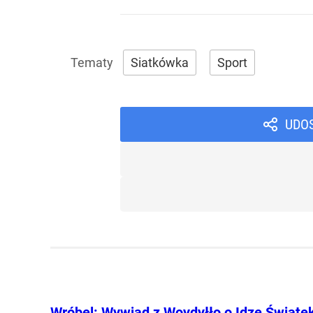
Siatkówka
Sport
UDO
Wróbel: Wywiad z Woydyłło o Idze Świąte