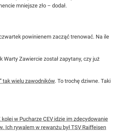
mencie mniejsze zło – dodał.
w czwartek powinienem zacząć trenować. Na ile
 Warty Zawiercie został zapytany, czy już
” tak wielu zawodników
. To trochę dziwne. Taki
 kolei w Pucharze CEV idzie im zdecydowanie
ów. Ich rywalem w rewanżu był TSV Raiffeisen