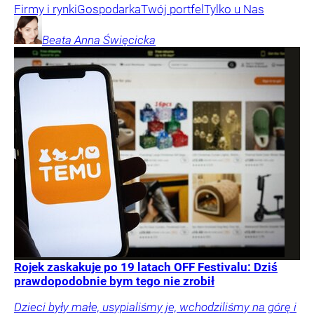
Firmy i rynki
Gospodarka
Twój portfel
Tylko u Nas
Beata Anna
Święcicka
Rojek zaskakuje po 19 latach OFF Festivalu: Dziś
prawdopodobnie bym tego nie zrobił
Dzieci były małe, usypialiśmy je, wchodziliśmy na górę i