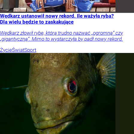
Wędkarz ustanowił nowy rekord. Ile ważyła ryba?
Dla wielu będzie to zaskakujące
Wędkarz złowił rybę, którą trudno nazwać „ogromną” czy
„gigantyczną”. Mimo to wystarczyła by padł nowy rekord.
Życie
Świat
Sport