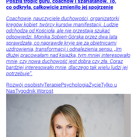
Poszła tropić guru, coachów i szarlatanów. To,
co odkryła, całkowicie zmieniło jej spojrzenie
Coachowie, nauczyciele duchowości, organizatorki
kręgów kobiet, twórcy kursów manifestacji. Ludzie
odchodzą od Kościoła, ale nie przestają szukać
odpowiedzi. Monika Sobień-Górska przez dwa lata
sprawdzała, co naprawdę kryje się za obietnicami
uzdrowienia, transformacji i odnalezienia sensu. „Im
dłużej pracowałam nad książką, tym mniej interesowało
mnie, czy nowa duchowość jest dobra czy zła. Coraz
bardziej interesowało mnie, dlaczego tak wielu ludzi jej
potrzebuje”.
Rozwój osobisty
Terapie
Psychologia
Życie
Tylko u
Nas
Tygodnik Wprost