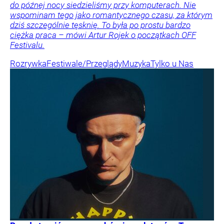
do późnej nocy siedzieliśmy przy komputerach. Nie
wspominam tego jako romantycznego czasu, za którym
dziś szczególnie tęsknię. To była po prostu bardzo
ciężka praca – mówi Artur Rojek o początkach OFF
Festivalu.
Rozrywka
Festiwale/Przeglądy
Muzyka
Tylko u Nas