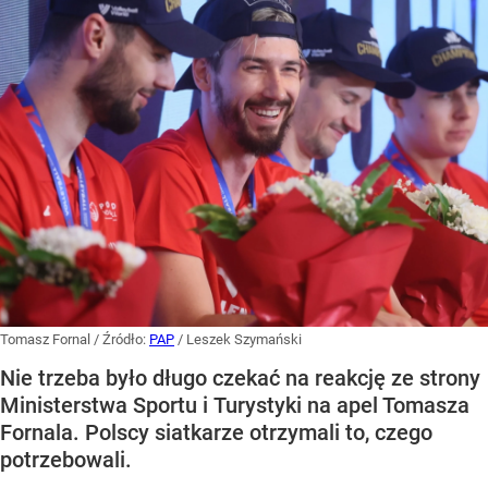
Tomasz Fornal
/ Źródło:
PAP
/
Leszek Szymański
Nie trzeba było długo czekać na reakcję ze strony
Ministerstwa Sportu i Turystyki na apel Tomasza
Fornala. Polscy siatkarze otrzymali to, czego
potrzebowali.