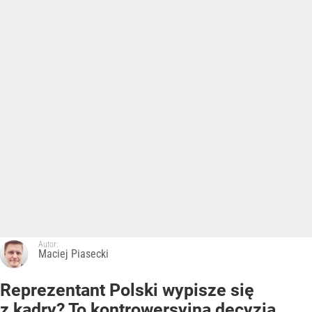
Autor:
Maciej Piasecki
Reprezentant Polski wypisze się
z kadry? To kontrowersyjna decyzja