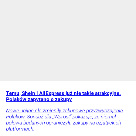
Temu, Shein i AliExpress już nie takie atrakcyjne.
Polaków zapytano o zakupy
Nowe unijne cła zmieniły zakupowe przyzwyczajenia
Polaków. Sondaż dla „Wprost” pokazuje, że niemal
połowa badanych ograniczyła zakupy na azjatyckich
platformach.