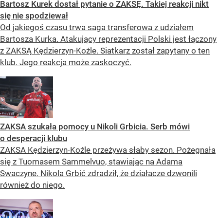
Bartosz Kurek dostał pytanie o ZAKSĘ. Takiej reakcji nikt
się nie spodziewał
Od jakiegoś czasu trwa saga transferowa z udziałem
Bartosza Kurka. Atakujący reprezentacji Polski jest łączony
z ZAKSĄ Kędzierzyn-Koźle. Siatkarz został zapytany o ten
klub. Jego reakcja może zaskoczyć.
ZAKSA szukała pomocy u Nikoli Grbicia. Serb mówi
o desperacji klubu
ZAKSA Kędzierzyn-Koźle przeżywa słaby sezon. Pożegnała
się z Tuomasem Sammelvuo, stawiając na Adama
Swaczyne. Nikola Grbić zdradził, że działacze dzwonili
również do niego.