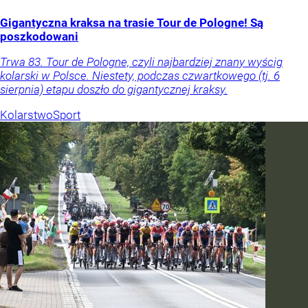
Gigantyczna kraksa na trasie Tour de Pologne! Są
poszkodowani
Trwa 83. Tour de Pologne, czyli najbardziej znany wyścig
kolarski w Polsce. Niestety, podczas czwartkowego (tj. 6
sierpnia) etapu doszło do gigantycznej kraksy.
Kolarstwo
Sport