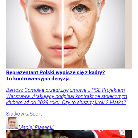
Reprezentant Polski wypisze się z kadry?
To kontrowersyjna decyzja
Bartosz Gomułka przedłużył umowę z PGE Projektem
Warszawa. Atakujący podpisał kontrakt ze stołecznym
klubem aż do 2029 roku. Czy to słuszny krok 24-latka?
Siatkówka
Sport
Maciej
Piasecki