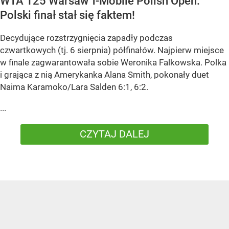
WTA 125 Warsaw T-Mobile Polish Open:
Polski finał stał się faktem!
Decydujące rozstrzygnięcia zapadły podczas
czwartkowych (tj. 6 sierpnia) półfinałów. Najpierw miejsce
w finale zagwarantowała sobie Weronika Falkowska. Polka
i grająca z nią Amerykanka Alana Smith, pokonały duet
Naima Karamoko/Lara Salden 6:1, 6:2.
...
CZYTAJ DALEJ