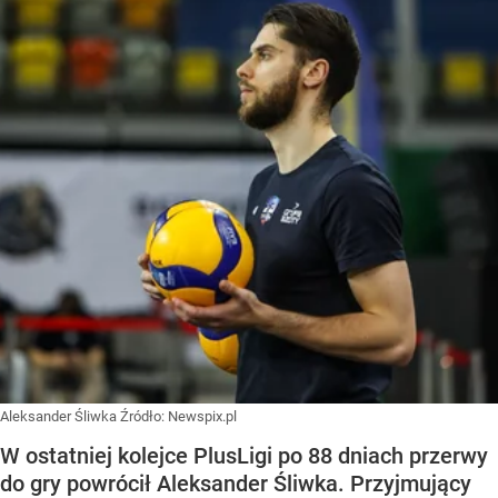
Aleksander Śliwka
Źródło:
Newspix.pl
W ostatniej kolejce PlusLigi po 88 dniach przerwy
do gry powrócił Aleksander Śliwka. Przyjmujący