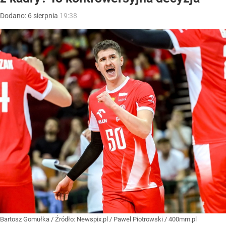
Dodano:
6
sierpnia
19:38
Bartosz Gomułka
/ Źródło:
Newspix.pl
/
Pawel Piotrowski / 400mm.pl