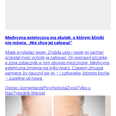
Medycyna estetyczna ma skutek, o którym kliniki
nie mówią. „Nie chcę jej całować”
Miała wyglądać lepiej. Zrobiła usta i nagle jej partner
przestał mieć ochotę ją całować. On poprawił szczękę,
a żona zobaczyła w nim obcego mężczyznę. Medycyna
estetyczna zmienia nie tylko twarz. Czasem zmusza
partnera, by nauczył się jej – i człowieka, którego kocha
– zupełnie od nowa.
Opinie i komentarze
Psychologia
Życie
Tylko u
Nas
Tygodnik Wprost