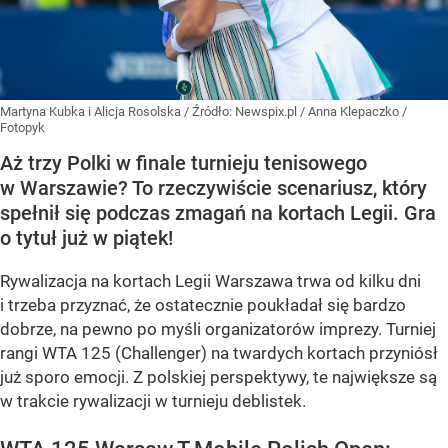
Martyna Kubka i Alicja Rosolska
/ Źródło:
Newspix.pl
/
Anna Klepaczko /
Fotopyk
Aż trzy Polki w finale turnieju tenisowego
w Warszawie? To rzeczywiście scenariusz, który
spełnił się podczas zmagań na kortach Legii. Gra
o tytuł już w piątek!
Rywalizacja na kortach Legii Warszawa trwa od kilku dni
i trzeba przyznać, że ostatecznie poukładał się bardzo
dobrze, na pewno po myśli organizatorów imprezy. Turniej
rangi WTA 125 (Challenger) na twardych kortach przyniósł
już sporo emocji. Z polskiej perspektywy, te największe są
w trakcie rywalizacji w turnieju deblistek.