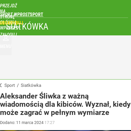
PRZEJDŹ
NA
SPORT WPROST
STRONĘ
GŁÓWNĄ
UBSKRYBUJ
SIATKÓWKA
WPROST.PL
ZALOGUJ
MENU
Sport
/
Siatkówka
Aleksander Śliwka z ważną
wiadomością dla kibiców. Wyznał, kiedy
może zagrać w pełnym wymiarze
Dodano:
11
marca
2024
17:27