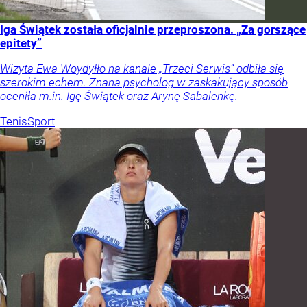
Iga Świątek została oficjalnie przeproszona. „Za gorszące
epitety”
Wizyta Ewa Woydyłło na kanale „Trzeci Serwis” odbiła się
szerokim echem. Znana psycholog w zaskakujący sposób
oceniła m.in. Igę Świątek oraz Arynę Sabalenkę.
Tenis
Sport