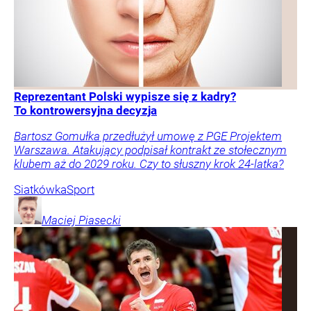
Reprezentant Polski wypisze się z kadry?
To kontrowersyjna decyzja
Bartosz Gomułka przedłużył umowę z PGE Projektem
Warszawa. Atakujący podpisał kontrakt ze stołecznym
klubem aż do 2029 roku. Czy to słuszny krok 24-latka?
Siatkówka
Sport
Maciej
Piasecki