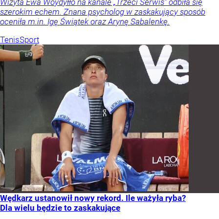
Wizyta Ewa Woydyłło na kanale „Trzeci Serwis” odbiła się
szerokim echem. Znana psycholog w zaskakujący sposób
oceniła m.in. Igę Świątek oraz Arynę Sabalenkę.
Tenis
Sport
Wędkarz ustanowił nowy rekord. Ile ważyła ryba?
Dla wielu będzie to zaskakujące