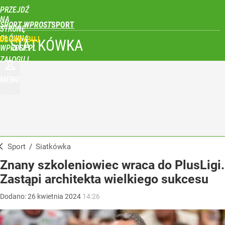
PRZEJDŹ
NA
SPORT WPROST
STRONĘ
GŁÓWNĄ
UBSKRYBUJ
SIATKÓWKA
WPROST.PL
ZALOGUJ
MENU
Sport
/
Siatkówka
Znany szkoleniowiec wraca do PlusLigi.
Zastąpi architekta wielkiego sukcesu
Dodano:
26
kwietnia
2024
14:26