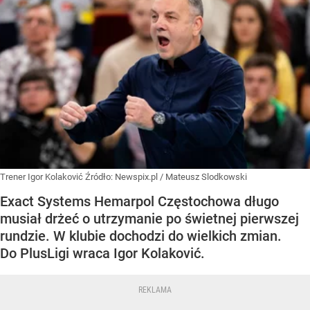
Trener Igor Kolaković
Źródło:
Newspix.pl
/
Mateusz Slodkowski
Exact Systems Hemarpol Częstochowa długo
musiał drżeć o utrzymanie po świetnej pierwszej
rundzie. W klubie dochodzi do wielkich zmian.
Do PlusLigi wraca Igor Kolaković.