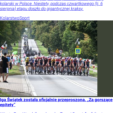
kolarski w Polsce. Niestety, podczas czwartkowego (tj. 6
sierpnia) etapu doszło do gigantycznej kraksy.
Kolarstwo
Sport
Iga Świątek została oficjalnie przeproszona. „Za gorszące
epitety”