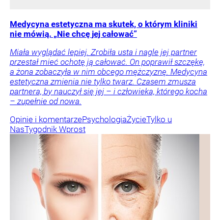
Medycyna estetyczna ma skutek, o którym kliniki
nie mówią. „Nie chcę jej całować”
Miała wyglądać lepiej. Zrobiła usta i nagle jej partner
przestał mieć ochotę ją całować. On poprawił szczękę,
a żona zobaczyła w nim obcego mężczyznę. Medycyna
estetyczna zmienia nie tylko twarz. Czasem zmusza
partnera, by nauczył się jej – i człowieka, którego kocha
– zupełnie od nowa.
Opinie i komentarze
Psychologia
Życie
Tylko u
Nas
Tygodnik Wprost