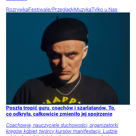
Rozrywka
Festiwale/Przeglądy
Muzyka
Tylko u Nas
Poszła tropić guru, coachów i szarlatanów. To,
co odkryła, całkowicie zmieniło jej spojrzenie
Coachowie, nauczyciele duchowości, organizatorki
kręgów kobiet, twórcy kursów manifestacji. Ludzie