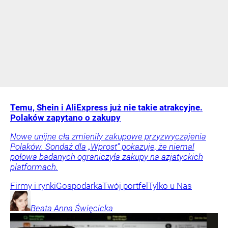
Temu, Shein i AliExpress już nie takie atrakcyjne.
Polaków zapytano o zakupy
Nowe unijne cła zmieniły zakupowe przyzwyczajenia
Polaków. Sondaż dla „Wprost” pokazuje, że niemal
połowa badanych ograniczyła zakupy na azjatyckich
platformach.
Firmy i rynki
Gospodarka
Twój portfel
Tylko u Nas
Beata Anna
Święcicka