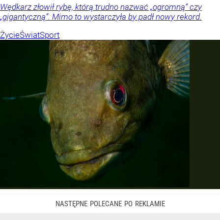
Wędkarz złowił rybę, którą trudno nazwać „ogromną” czy
„gigantyczną”. Mimo to wystarczyła by padł nowy rekord.
Życie
Świat
Sport