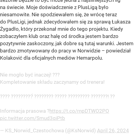
sezonie będzie to być może jedna z najsilniejszych lig
na świecie. Moje doświadczenie z PlusLigą było
niesamowite. Nie spodziewałem się, że wrócę teraz
do PlusLigi, jednak zdecydowałem się za sprawą Łukasza
Żygadło, który przekonał mnie do tego projektu. Kiedy
zobaczyłem klub oraz halę od środka jestem bardzo
pozytywnie zaskoczony, jak dobre są tutaj warunki. Jestem
bardzo zmotywowany do pracy w Norwidzie – powiedział
Kolaković dla oficjalnych mediów Hemarpolu.
Nie mogło być inaczej! ???
Kompletowanie składu zaczynamy od trenera!
???? ?????????́ ???????? ????? ????????? ???????! ??
Informacja prasowa ?
https://t.co/rnpDTWO2PO
pic.twitter.com/Smud3qiPtb
— KS_Norwid_Czestochowa (@KsNorwid)
April 26, 2024