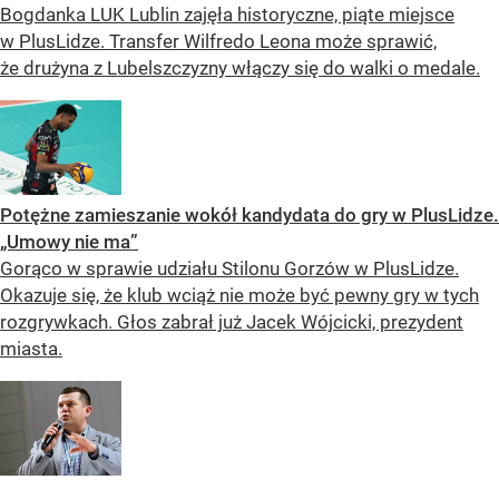
Bogdanka LUK Lublin zajęła historyczne, piąte miejsce
w PlusLidze. Transfer Wilfredo Leona może sprawić,
że drużyna z Lubelszczyzny włączy się do walki o medale.
Potężne zamieszanie wokół kandydata do gry w PlusLidze.
„Umowy nie ma”
Gorąco w sprawie udziału Stilonu Gorzów w PlusLidze.
Okazuje się, że klub wciąż nie może być pewny gry w tych
rozgrywkach. Głos zabrał już Jacek Wójcicki, prezydent
miasta.