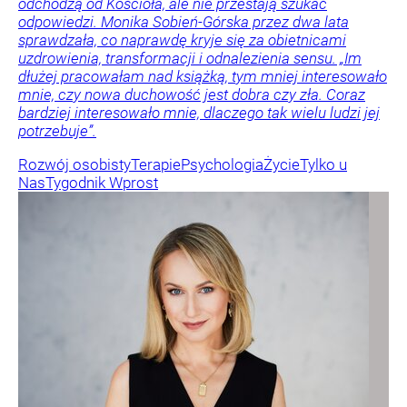
odchodzą od Kościoła, ale nie przestają szukać
odpowiedzi. Monika Sobień-Górska przez dwa lata
sprawdzała, co naprawdę kryje się za obietnicami
uzdrowienia, transformacji i odnalezienia sensu. „Im
dłużej pracowałam nad książką, tym mniej interesowało
mnie, czy nowa duchowość jest dobra czy zła. Coraz
bardziej interesowało mnie, dlaczego tak wielu ludzi jej
potrzebuje”.
Rozwój osobisty
Terapie
Psychologia
Życie
Tylko u
Nas
Tygodnik Wprost