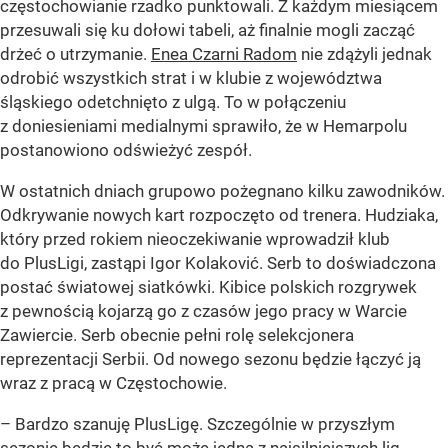
częstochowianie rzadko punktowali. Z każdym miesiącem
przesuwali się ku dołowi tabeli, aż finalnie mogli zacząć
drżeć o utrzymanie.
Enea Czarni Radom
nie zdążyli jednak
odrobić wszystkich strat i w klubie z województwa
śląskiego odetchnięto z ulgą. To w połączeniu
z doniesieniami medialnymi sprawiło, że w Hemarpolu
postanowiono odświeżyć zespół.
W ostatnich dniach grupowo pożegnano kilku zawodników.
Odkrywanie nowych kart rozpoczęto od trenera. Hudziaka,
który przed rokiem nieoczekiwanie wprowadził klub
do PlusLigi, zastąpi Igor Kolaković. Serb to doświadczona
postać światowej siatkówki. Kibice polskich rozgrywek
z pewnością kojarzą go z czasów jego pracy w Warcie
Zawiercie. Serb obecnie pełni rolę selekcjonera
reprezentacji Serbii. Od nowego sezonu będzie łączyć ją
wraz z pracą w Częstochowie.
– Bardzo szanuję PlusLigę. Szczególnie w przyszłym