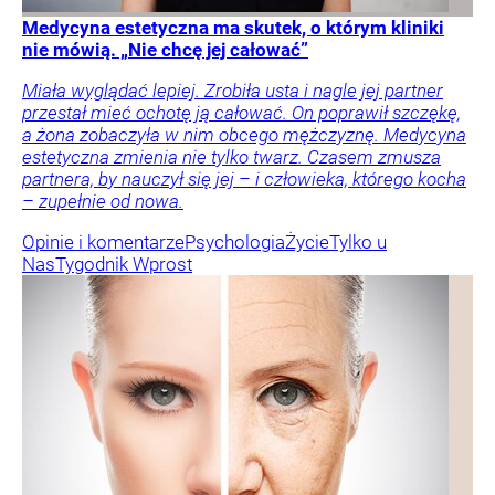
Medycyna estetyczna ma skutek, o którym kliniki
nie mówią. „Nie chcę jej całować”
Miała wyglądać lepiej. Zrobiła usta i nagle jej partner
przestał mieć ochotę ją całować. On poprawił szczękę,
a żona zobaczyła w nim obcego mężczyznę. Medycyna
estetyczna zmienia nie tylko twarz. Czasem zmusza
partnera, by nauczył się jej – i człowieka, którego kocha
– zupełnie od nowa.
Opinie i komentarze
Psychologia
Życie
Tylko u
Nas
Tygodnik Wprost