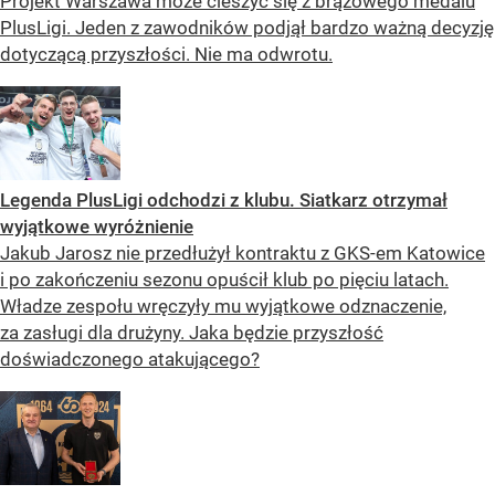
Projekt Warszawa może cieszyć się z brązowego medalu
PlusLigi. Jeden z zawodników podjął bardzo ważną decyzję
dotyczącą przyszłości. Nie ma odwrotu.
Legenda PlusLigi odchodzi z klubu. Siatkarz otrzymał
wyjątkowe wyróżnienie
Jakub Jarosz nie przedłużył kontraktu z GKS-em Katowice
i po zakończeniu sezonu opuścił klub po pięciu latach.
Władze zespołu wręczyły mu wyjątkowe odznaczenie,
za zasługi dla drużyny. Jaka będzie przyszłość
doświadczonego atakującego?