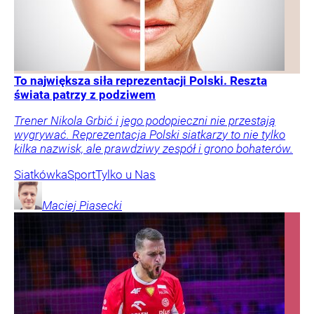
To największa siła reprezentacji Polski. Reszta
świata patrzy z podziwem
Trener Nikola Grbić i jego podopieczni nie przestają
wygrywać. Reprezentacja Polski siatkarzy to nie tylko
kilka nazwisk, ale prawdziwy zespół i grono bohaterów.
Siatkówka
Sport
Tylko u Nas
Maciej
Piasecki