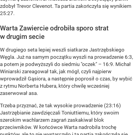
zdobył Trevor Clevenot. Ta partia zakończyła się wynikiem
25:27.
Warta Zawiercie odrobiła sporo strat
w drugim secie
W drugiego seta lepiej weszli siatkarze Jastrzębskiego
Węgla. Już na samym początku wyszli na prowadzenie 6:3,
a potem je podwyższyli do siedmiu "oczek" – 16:9. Michał
Winiarski zareagował tak, jak mógł, czyli najpierw
wprowadził Gąsiora, a następnie poprosił o czas, by wybić
z rytmu Norberta Hubera, który chwilę wcześniej
zaserwował asa.
Trzeba przyznać, że tak wysokie prowadzenie (23:16)
Jastrzębianie zawdzięczali Toniuttiemu, który swoim
szerokim wachlarzem zagrań zaskakiwał blok
przeciwników. W końcówce Warta nadrobiła trochę
punktów, ale to nie wystarczyło i ta partia zakończyła się