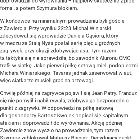
doprowadzili do wyrównania – najpierw skutecznie z pipe
fornal, a potem Szymura blokiem.
W końcówce na minimalnym prowadzeniu byli goście
z Zawiercia. Przy wyniku 22:23 Michał Winiarski
zdecydował się wprowadzić Daniela Gąsiora, który
w meczu ze Stalą Nysa posłał serię pięciu groźnych
zagrywek, przy okazji zdobywając asa. Tym razem
ta taktyka się nie sprawdziła, bo zawodnik Aluronu CMC
trafił w siatkę. Jako pierwsi piłkę setową mieli podopieczni
Michała Winiarskiego. Tavares jednak zaserwował w aut,
więc siatkarze musieli grać na przewagi.
Chwilę później na zagrywce pojawił się Jean Patry. Francuz
się nie pomylił i nabił rywala, zdobywając bezpośrednio
punkt z zagrywki. W odpowiedzi na piłkę setową
dla gospodarzy Bartosz Kwolek popisał się kapitalnym
atakiem i doprowadził do wyrównania. Akcję później
Zawiercie znów wyszło na prowadzenie, tym razem
Szymurę zablokował Mateusz Bieniek. Decydujący punkt