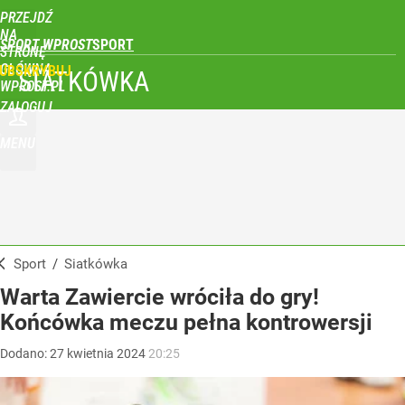
PRZEJDŹ
NA
SPORT WPROST
STRONĘ
GŁÓWNĄ
UBSKRYBUJ
SIATKÓWKA
WPROST.PL
ZALOGUJ
MENU
Sport
/
Siatkówka
Warta Zawiercie wróciła do gry!
Końcówka meczu pełna kontrowersji
Dodano:
27
kwietnia
2024
20:25