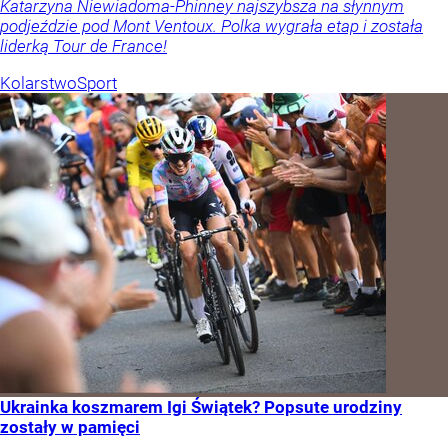
Katarzyna Niewiadoma-Phinney najszybsza na słynnym
podjeździe pod Mont Ventoux. Polka wygrała etap i została
liderką Tour de France!
Kolarstwo
Sport
Ukrainka koszmarem Igi Świątek? Popsute urodziny
zostały w pamięci