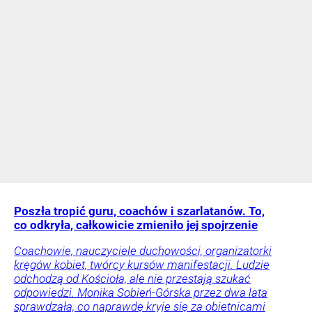
Poszła tropić guru, coachów i szarlatanów. To,
co odkryła, całkowicie zmieniło jej spojrzenie
Coachowie, nauczyciele duchowości, organizatorki
kręgów kobiet, twórcy kursów manifestacji. Ludzie
odchodzą od Kościoła, ale nie przestają szukać
odpowiedzi. Monika Sobień-Górska przez dwa lata
sprawdzała, co naprawdę kryje się za obietnicami