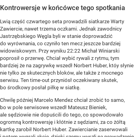
Kontrowersje w końcówce tego spotkania
Lwią część czwartego seta prowadzili siatkarze Warty
Zawiercie, nawet trzema oczkami. Jednak zawodnicy
Jastrzębskiego Węgla byli w stanie doprowadzić
do wyrównania, co czyniło ten mecz jeszcze bardziej
widowiskowym. Przy wyniku 22:22 Michał Winiarski
poprosił o przerwę. Chciał wybić rywali z rytmu, tym
bardziej że na zagrywkę wszedł Norbert Huber, któy słynie
nie tylko ze skutecznych bloków, ale także z mocnego
serwisu. Ten time-out przyniósł oczekiwany skutek,
bo środkowy posłał piłkę w siatkę.
Chwilę później Marcelo Mendez chciał zrobić to samo,
bo w pole serwisowe wszedł Mateusz Bieniek,
ale sędziowie nie dopuścili do tego, co spowodowało
ogromną kontrowersję i kłótnie z sędziami, za co żółtą
kartkę zarobił Norbert Huber. Zawiercianie zaserwowali
i potem wygrali akcję, dzięki czemu wyszli na prowadzenie