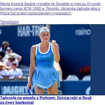
Marta Kostiuk będzie rywalką Igi Świątek w meczu IV rundy
turnieju rangi WTA 1000 w Toronto. Ukrainka zabrała głos o
Polce tuż przed rozpoczęciem rywalizacji.
Tenis
Sport
Tańczyła na weselu z Putinem. Dzisiaj robi w Rosji
za żywy bankomat