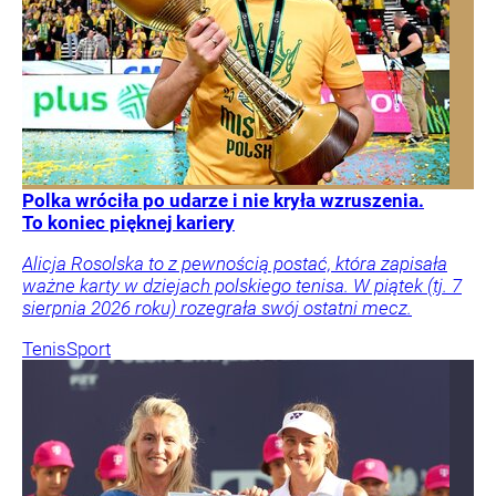
Polka wróciła po udarze i nie kryła wzruszenia.
To koniec pięknej kariery
Alicja Rosolska to z pewnością postać, która zapisała
ważne karty w dziejach polskiego tenisa. W piątek (tj. 7
sierpnia 2026 roku) rozegrała swój ostatni mecz.
Tenis
Sport