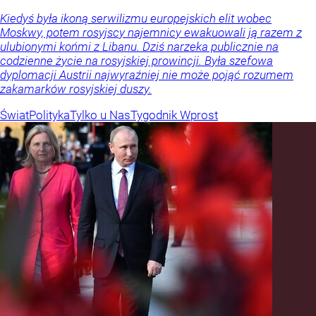
Kiedyś była ikoną serwilizmu europejskich elit wobec
Moskwy, potem rosyjscy najemnicy ewakuowali ją razem z
ulubionymi końmi z Libanu. Dziś narzeka publicznie na
codzienne życie na rosyjskiej prowincji. Była szefowa
dyplomacji Austrii najwyraźniej nie może pojąć rozumem
zakamarków rosyjskiej duszy.
Świat
Polityka
Tylko u Nas
Tygodnik Wprost