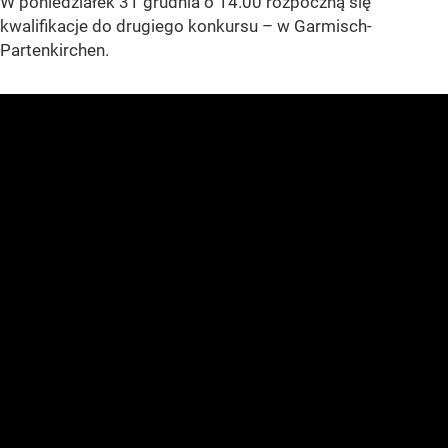
W poniedziałek 31 grudnia o 14.00 rozpoczną się
kwalifikacje do drugiego konkursu – w Garmisch-
Partenkirchen.