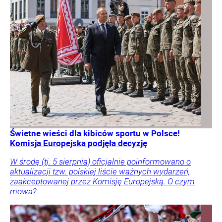
Świetne wieści dla kibiców sportu w Polsce!
Komisja Europejska podjęła decyzję
W środę (tj. 5 sierpnia) oficjalnie poinformowano o
aktualizacji tzw. polskiej liście ważnych wydarzeń,
zaakceptowanej przez Komisję Europejską. O czym
mowa?