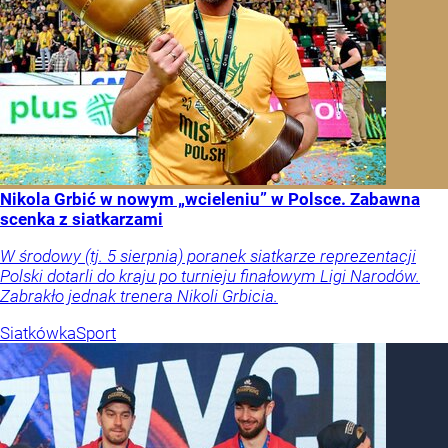
Nikola Grbić w nowym „wcieleniu” w Polsce. Zabawna
scenka z siatkarzami
W środowy (tj. 5 sierpnia) poranek siatkarze reprezentacji
Polski dotarli do kraju po turnieju finałowym Ligi Narodów.
Zabrakło jednak trenera Nikoli Grbicia.
Siatkówka
Sport