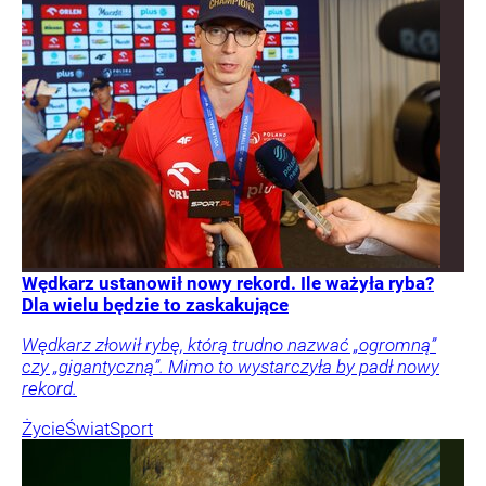
Wędkarz ustanowił nowy rekord. Ile ważyła ryba?
Dla wielu będzie to zaskakujące
Wędkarz złowił rybę, którą trudno nazwać „ogromną”
czy „gigantyczną”. Mimo to wystarczyła by padł nowy
rekord.
Życie
Świat
Sport