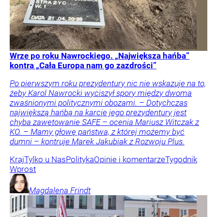
Wrze po roku Nawrockiego. „Największa hańba”
kontra „Cała Europa nam go zazdrości”
Po pierwszym roku prezydentury nic nie wskazuje na to,
żeby Karol Nawrocki wyciszył spory między dwoma
zwaśnionymi politycznymi obozami. – Dotychczas
największą hańbą na karcie jego prezydentury jest
chyba zawetowanie SAFE – ocenia Mariusz Witczak z
KO. – Mamy głowę państwa, z której możemy być
dumni – kontruje Marek Jakubiak z Rozwoju Plus.
Kraj
Tylko u Nas
Polityka
Opinie i komentarze
Tygodnik
Wprost
Magdalena
Frindt