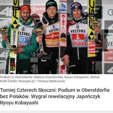
Podium w Oberstdorfie: Markus Eisenbichler, Ryoyu Kobayashi, Stefan
Kraft
Źródło:
Newspix.pl
/
Tomasz Markowski
Turniej Czterech Skoczni: Podium w Oberstdorfie
bez Polaków. Wygrał rewelacyjny Japończyk
Ryoyu Kobayashi