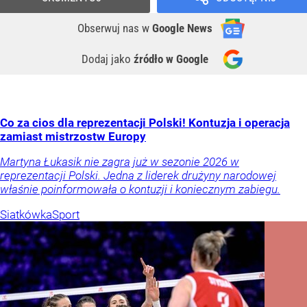
Obserwuj nas
w
Google News
Dodaj jako
źródło w Google
Co za cios dla reprezentacji Polski! Kontuzja i operacja
zamiast mistrzostw Europy
Martyna Łukasik nie zagra już w sezonie 2026 w
reprezentacji Polski. Jedna z liderek drużyny narodowej
właśnie poinformowała o kontuzji i koniecznym zabiegu.
Siatkówka
Sport