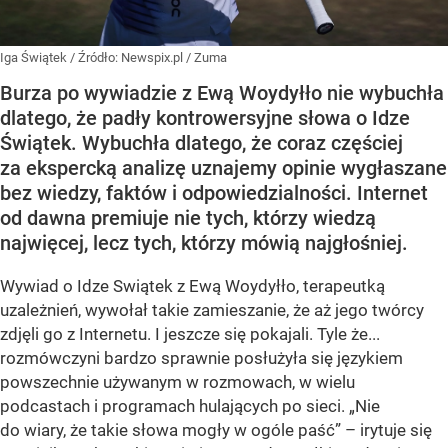
Iga Świątek
/ Źródło:
Newspix.pl
/
Zuma
Burza po wywiadzie z Ewą Woydyłło nie wybuchła
dlatego, że padły kontrowersyjne słowa o Idze
Świątek. Wybuchła dlatego, że coraz częściej
za ekspercką analizę uznajemy opinie wygłaszane
bez wiedzy, faktów i odpowiedzialności. Internet
od dawna premiuje nie tych, którzy wiedzą
najwięcej, lecz tych, którzy mówią najgłośniej.
Wywiad o Idze Swiątek z Ewą Woydyłło, terapeutką
uzależnień, wywołał takie zamieszanie, że aż jego twórcy
zdjęli go z Internetu. I jeszcze się pokajali. Tyle że...
rozmówczyni bardzo sprawnie posłużyła się językiem
powszechnie używanym w rozmowach, w wielu
podcastach i programach hulających po sieci. „Nie
do wiary, że takie słowa mogły w ogóle paść” – irytuje się