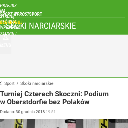
PRZEJDŹ
NA
SPORT WPROST
STRONĘ
GŁÓWNĄ
UBSKRYBUJ
SKOKI NARCIARSKIE
WPROST.PL
ZALOGUJ
MENU
Sport
/
Skoki narciarskie
Turniej Czterech Skoczni: Podium
w Oberstdorfie bez Polaków
Dodano:
30
grudnia
2018
19:51