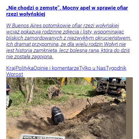
„Nie chodzi o zemstę”. Mocny apel w sprawie ofiar
rzezi wołyńskiej
W Buenos Aires potomkowie ofiar rzezi wołyńskiej
wciąż pokazują rodzinne zdjęcia i listy, wspominając
bliskich zamordowanych z niezwykłym okrucieństwem.
Ich dramat przypomina, że dla wielu rodzin Wołyń nie
jest historią zamkniętą, lecz bolesną raną, która do dziś
nie została zagojona.
Kraj
Polityka
Opinie i komentarze
Tylko u Nas
Tygodnik
Wprost