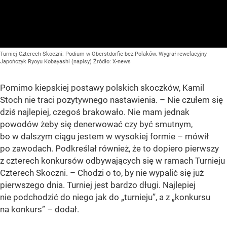
Turniej Czterech Skoczni: Podium w Oberstdorfie bez Polaków. Wygrał rewelacyjny
Japończyk Ryoyu Kobayashi (napisy)
Źródło:
X-news
Pomimo kiepskiej postawy polskich skoczków, Kamil
Stoch nie traci pozytywnego nastawienia. – Nie czułem się
dziś najlepiej, czegoś brakowało. Nie mam jednak
powodów żeby się denerwować czy być smutnym,
bo w dalszym ciągu jestem w wysokiej formie – mówił
po zawodach. Podkreślał również, że to dopiero pierwszy
z czterech konkursów odbywających się w ramach Turnieju
Czterech Skoczni. – Chodzi o to, by nie wypalić się już
pierwszego dnia. Turniej jest bardzo długi. Najlepiej
nie podchodzić do niego jak do „turnieju”, a z „konkursu
na konkurs” – dodał.