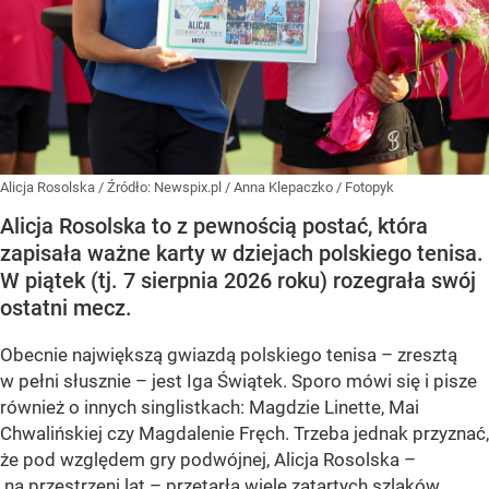
Alicja Rosolska
/ Źródło:
Newspix.pl
/
Anna Klepaczko / Fotopyk
Alicja Rosolska to z pewnością postać, która
zapisała ważne karty w dziejach polskiego tenisa.
W piątek (tj. 7 sierpnia 2026 roku) rozegrała swój
ostatni mecz.
Obecnie największą gwiazdą polskiego tenisa – zresztą
w pełni słusznie – jest Iga Świątek. Sporo mówi się i pisze
również o innych singlistkach: Magdzie Linette, Mai
Chwalińskiej czy Magdalenie Fręch. Trzeba jednak przyznać,
że pod względem gry podwójnej, Alicja Rosolska –
na przestrzeni lat – przetarła wiele zatartych szlaków