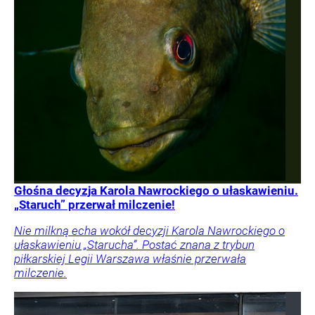
Głośna decyzja Karola Nawrockiego o ułaskawieniu.
„Staruch” przerwał milczenie!
Nie milkną echa wokół decyzji Karola Nawrockiego o
ułaskawieniu „Starucha”. Postać znana z trybun
piłkarskiej Legii Warszawa właśnie przerwała
milczenie.