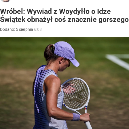
Wróbel: Wywiad z Woydyłło o Idze
Świątek obnażył coś znacznie gorszego
Dodano:
5
sierpnia
6:08