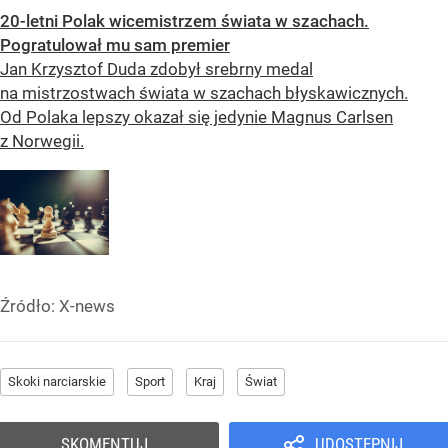
20-letni Polak wicemistrzem świata w szachach.
Pogratulował mu sam premier
Jan Krzysztof Duda zdobył srebrny medal
na mistrzostwach świata w szachach błyskawicznych.
Od Polaka lepszy okazał się jedynie Magnus Carlsen
z Norwegii.
Źródło:
X-news
Skoki narciarskie
Sport
Kraj
Świat
SKOMENTUJ
UDOSTĘPNIJ