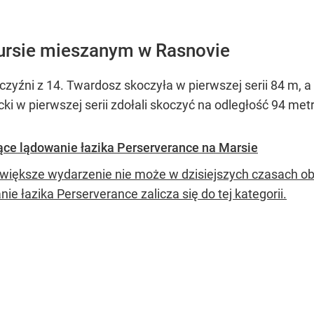
ursie mieszanym w Rasnovie
czyźni z 14. Twardosz skoczyła w pierwszej serii 84 m, a
cki w pierwszej serii zdołali skoczyć na odległość 94 met
ce lądowanie łazika Perserverance na Marsie
większe wydarzenie nie może w dzisiejszych czasach obe
ie łazika Perserverance zalicza się do tej kategorii.