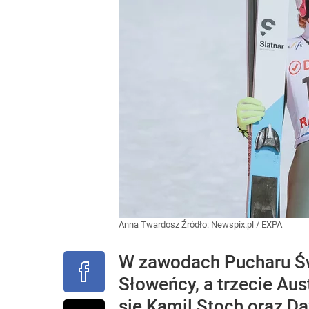
Anna Twardosz
Źródło:
Newspix.pl
/
EXPA
W zawodach Pucharu Świ
Słoweńcy, a trzecie Aus
się Kamil Stoch oraz D