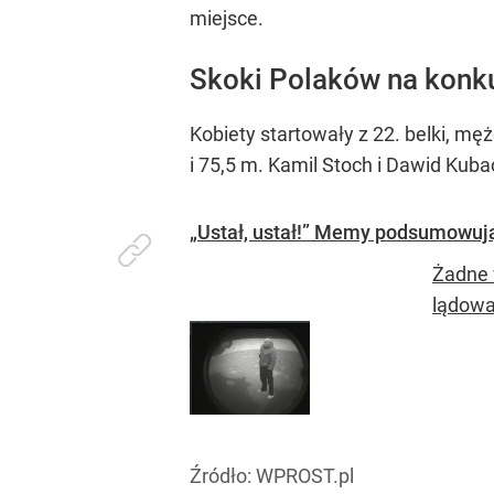
miejsce.
Skoki Polaków na konk
Kobiety startowały z 22. belki, męż
i 75,5 m. Kamil Stoch i Dawid Kuba
„Ustał, ustał!” Memy podsumowują
Żadne 
lądowan
Źródło:
WPROST.pl