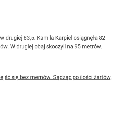
 w drugiej 83,5. Kamila Karpiel osiągnęła 82
rów. W drugiej obaj skoczyli na 95 metrów.
jść się bez memów. Sądząc po ilości żartów,