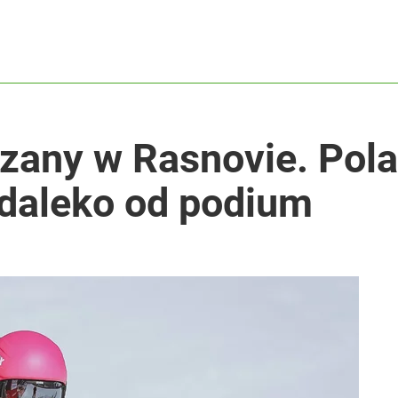
lkie wyróżnienie
rzezi wołyńskiej
zany w Rasnovie. Pola
ą daleko od podium
rowersyjna decyzja