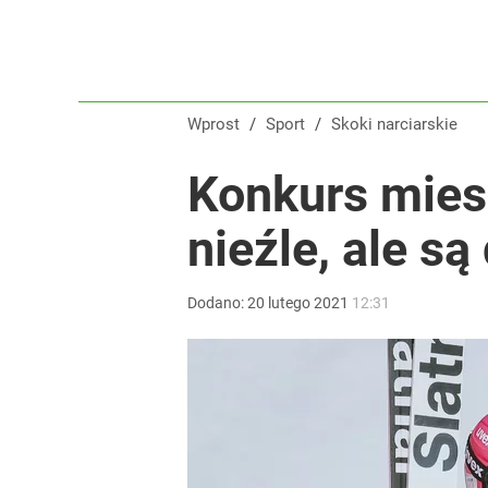
Klubowe Mistrzostwa Świata będą w Polsce! To wie
dodaj
Wprost
/
Sport
/
Skoki narciarskie
„Nie chodzi o zemstę”. Mocny apel w sprawie ofiar 
Konkurs mies
dodaj
nieźle, ale s
Reprezentant Polski wypisze się z kadry? To kont
Dodano:
20
lutego
2021
12:31
dodaj