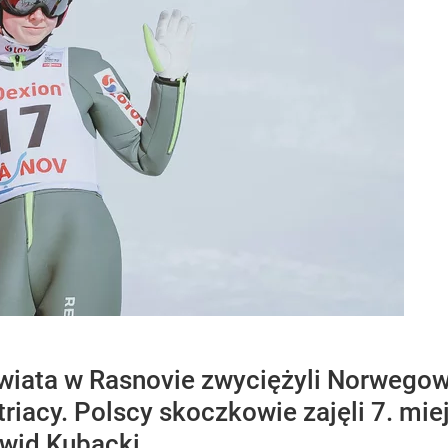
ata w Rasnovie zwyciężyli Norwegowie
triacy. Polscy skoczkowie zajęli 7. mie
awid Kubacki.