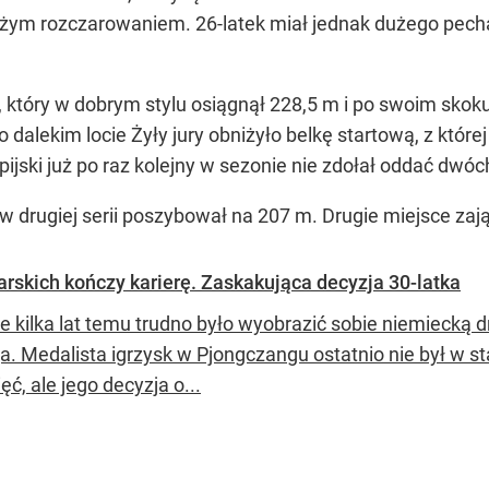
użym rozczarowaniem. 26-latek miał jednak dużego pech
, który w dobrym stylu osiągnął 228,5 m i po swoim skok
o dalekim locie Żyły jury obniżyło belkę startową, z której
ijski już po raz kolejny w sezonie nie zdołał oddać dwó
w drugiej serii poszybował na 207 m. Drugie miejsce zajął
arskich kończy karierę. Zaskakująca decyzja 30-latka
e kilka lat temu trudno było wyobrazić sobie niemiecką 
ga. Medalista igrzysk w Pjongczangu ostatnio nie był w 
ęć, ale jego decyzja o...