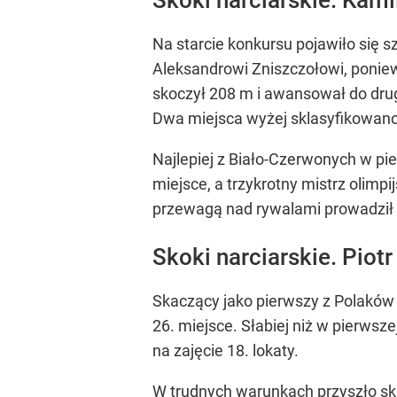
Na starcie konkursu pojawiło się s
Aleksandrowi Zniszczołowi, poniewa
skoczył 208 m i awansował do drugie
Dwa miejsca wyżej sklasyfikowano 
Najlepiej z Biało-Czerwonych w pie
miejsce, a trzykrotny mistrz olimpi
przewagą nad rywalami prowadził Ste
Skoki narciarskie. Piot
Skaczący jako pierwszy z Polaków S
26. miejsce. Słabiej niż w pierwsze
na zajęcie 18. lokaty.
W trudnych warunkach przyszło ska