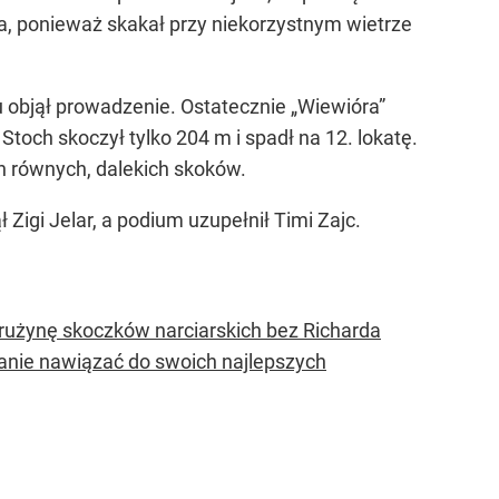
a, ponieważ skakał przy niekorzystnym wietrze
u objął prowadzenie. Ostatecznie „Wiewióra”
 Stoch skoczył tylko 204 m i spadł na 12. lokatę.
ch równych, dalekich skoków.
 Zigi Jelar, a podium uzupełnił Timi Zajc.
drużynę skoczków narciarskich bez Richarda
stanie nawiązać do swoich najlepszych