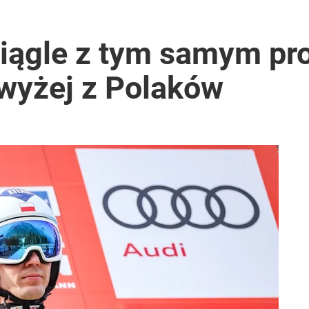
rowersyjna decyzja
ciągle z tym samym p
jwyżej z Polaków
dzie potrzebować pomocy
2030 roku?