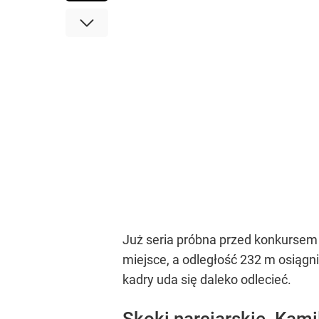
Już seria próbna przed konkursem i
miejsce, a odległość 232 m osiągn
kadry uda się daleko odlecieć.
Skoki narciarskie. Kamil