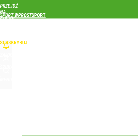
PRZEJDŹ
Udostępnij
0
Skomentuj
NA
SPORT WPROST
STRONĘ
GŁÓWNĄ
PIŁKA NOŻNA
SIATKÓWKA
TENIS
LEKKOATLETYKA
SKOKI NARCIAR
Polski finał w Warszawie! To będzie wielkie święto 
WPROST.PL
SUBSKRYBUJ
dodaj
ZALOGUJ
Wróbel: Wywiad z Woydyłło o Idze Świątek obnaży
SZUKAJ
MENU
dodaj
Wrze po roku Nawrockiego. „Największa hańba” ko
16