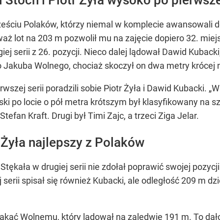
ześciu Polaków, którzy niemal w komplecie awansowali do s
ż lot na 203 m pozwolił mu na zajęcie dopiero 32. miejsc
j serii z 26. pozycji. Nieco dalej lądował Dawid Kubacki
Jakuba Wolnego, chociaż skoczył on dwa metry krócej ni
rwszej serii poradzili sobie Piotr Żyła i Dawid Kubacki. 
jski po locie o pół metra krótszym był klasyfikowany na s
fan Kraft. Drugi był Timi Zajc, a trzeci Ziga Jelar.
r Żyła najlepszy z Polaków
tękała w drugiej serii nie zdołał poprawić swojej pozycj
j serii spisał się również Kubacki, ale odległość 209 m d
kać Wolnemu, który lądował na zaledwie 191 m. To dało 