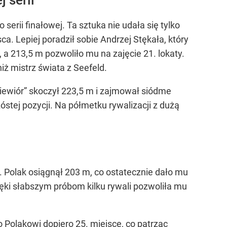
erii finałowej. Ta sztuka nie udała się tylko
a. Lepiej poradził sobie Andrzej Stękała, który
, a 213,5 m pozwoliło mu na zajęcie 21. lokaty.
ż mistrz świata z Seefeld.
„Wiewiór” skoczył 223,5 m i zajmował siódme
zóstej pozycji. Na półmetku rywalizacji z dużą
i. Polak osiągnął 203 m, co ostatecznie dało mu
zięki słabszym próbom kilku rywali pozwoliła mu
Polakowi dopiero 25. miejsce, co patrząc