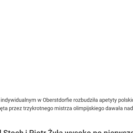
ndywidualnym w Oberstdorfie rozbudziła apetyty polskich
ięta przez trzykrotnego mistrza olimpijskiego dawała na
 Stoch i Piotr Żyła wysoko po pierwszej