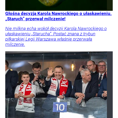
Głośna decyzja Karola Nawrockiego o ułaskawieniu.
„Staruch” przerwał milczenie!
Nie milkną echa wokół decyzji Karola Nawrockiego o
ułaskawieniu „Starucha”. Postać znana z trybun
piłkarskiej Legii Warszawa właśnie przerwała
milczenie.