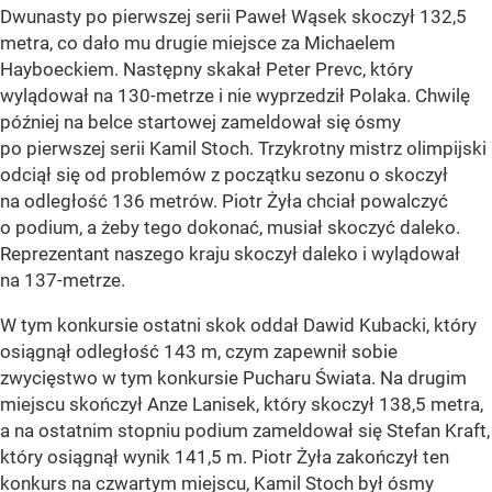
Dwunasty po pierwszej serii Paweł Wąsek skoczył 132,5
metra, co dało mu drugie miejsce za Michaelem
Hayboeckiem. Następny skakał Peter Prevc, który
wylądował na 130-metrze i nie wyprzedził Polaka. Chwilę
później na belce startowej zameldował się ósmy
po pierwszej serii Kamil Stoch. Trzykrotny mistrz olimpijski
odciął się od problemów z początku sezonu o skoczył
na odległość 136 metrów. Piotr Żyła chciał powalczyć
o podium, a żeby tego dokonać, musiał skoczyć daleko.
Reprezentant naszego kraju skoczył daleko i wylądował
na 137-metrze.
W tym konkursie ostatni skok oddał Dawid Kubacki, który
osiągnął odległość 143 m, czym zapewnił sobie
zwycięstwo w tym konkursie Pucharu Świata. Na drugim
miejscu skończył Anze Lanisek, który skoczył 138,5 metra,
a na ostatnim stopniu podium zameldował się Stefan Kraft,
który osiągnął wynik 141,5 m. Piotr Żyła zakończył ten
konkurs na czwartym miejscu, Kamil Stoch był ósmy