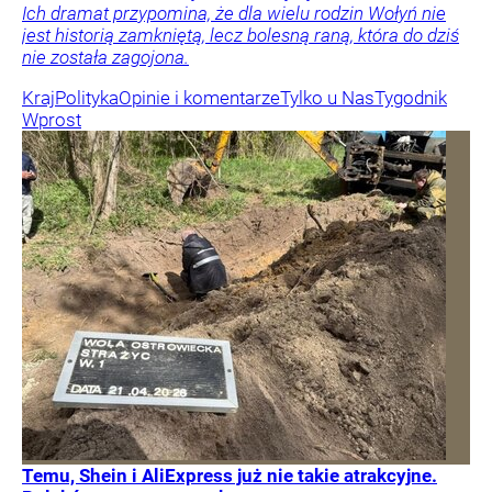
Ich dramat przypomina, że dla wielu rodzin Wołyń nie
jest historią zamkniętą, lecz bolesną raną, która do dziś
nie została zagojona.
Kraj
Polityka
Opinie i komentarze
Tylko u Nas
Tygodnik
Wprost
Temu, Shein i AliExpress już nie takie atrakcyjne.