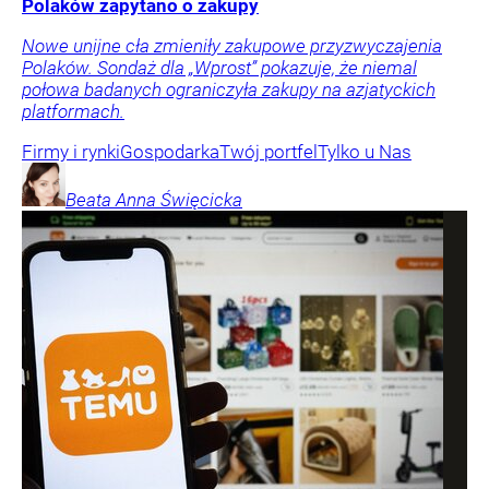
Polaków zapytano o zakupy
Nowe unijne cła zmieniły zakupowe przyzwyczajenia
Polaków. Sondaż dla „Wprost” pokazuje, że niemal
połowa badanych ograniczyła zakupy na azjatyckich
platformach.
Firmy i rynki
Gospodarka
Twój portfel
Tylko u Nas
Beata Anna
Święcicka