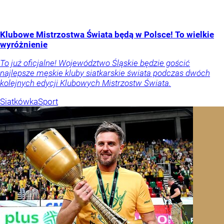
Klubowe Mistrzostwa Świata będą w Polsce! To wielkie
wyróżnienie
To już oficjalne! Województwo Śląskie będzie gościć
najlepsze męskie kluby siatkarskie świata podczas dwóch
kolejnych edycji Klubowych Mistrzostw Świata.
Siatkówka
Sport