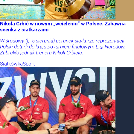
Nikola Grbić w nowym „wcieleniu” w Polsce. Zabawna
scenka z siatkarzami
W środowy (tj. 5 sierpnia) poranek siatkarze reprezentacji
Polski dotarli do kraju po turnieju finałowym Ligi Narodów.
Zabrakło jednak trenera Nikoli Grbicia.
Siatkówka
Sport