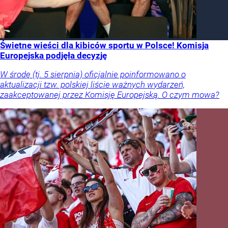
Świetne wieści dla kibiców sportu w Polsce! Komisja
Europejska podjęła decyzję
W środę (tj. 5 sierpnia) oficjalnie poinformowano o
aktualizacji tzw. polskiej liście ważnych wydarzeń,
zaakceptowanej przez Komisję Europejską. O czym mowa?