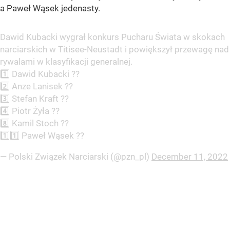
a Paweł Wąsek jedenasty.
Dawid Kubacki wygrał konkurs Pucharu Świata w skokach
narciarskich w Titisee-Neustadt i powiększył przewagę nad
rywalami w klasyfikacji generalnej.
1️⃣ Dawid Kubacki ??
2️⃣ Anze Lanisek ??
3️⃣ Stefan Kraft ??
4️⃣ Piotr Żyła ??
8️⃣ Kamil Stoch ??
1️⃣1️⃣ Paweł Wąsek ??
— Polski Związek Narciarski (@pzn_pl)
December 11, 2022