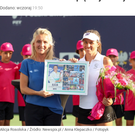
Dodano:
wczoraj
19:50
Alicja Rosolska
/ Źródło:
Newspix.pl
/
Anna Klepaczko / Fotopyk