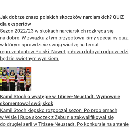
Jak dobrze znasz polskich skoczków narciarskich? QUIZ
dla ekspertów
Sezon 2022/23 w skokach narciarskich rozkręca się
na dobre. W związku z tym przygotowaliśmy specjalny quiz,
w którym sprawdzicie swoją wiedzę na temat
reprezentantów Polski. Nawet połowa dobrych odpowiedzi
będzie świetnym wynikiem.
Kamil Stoch o występie w Titisee-Neustadt. Wymownie
skomentował swój skok
Kamil Stoch kiepsko rozpoczął sezon. Po problemach
w Wiśle i Ruce skoczek z Zębu nie zakwalifikował się
do drugiej serii w Titisee-Neustadt. Po konkursie na antenie