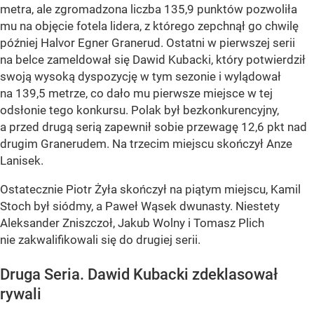
metra, ale zgromadzona liczba 135,9 punktów pozwoliła
mu na objęcie fotela lidera, z którego zepchnął go chwilę
później Halvor Egner Granerud. Ostatni w pierwszej serii
na belce zameldował się Dawid Kubacki, który potwierdził
swoją wysoką dyspozycję w tym sezonie i wylądował
na 139,5 metrze, co dało mu pierwsze miejsce w tej
odsłonie tego konkursu. Polak był bezkonkurencyjny,
a przed drugą serią zapewnił sobie przewagę 12,6 pkt nad
drugim Granerudem. Na trzecim miejscu skończył Anze
Lanisek.
Ostatecznie Piotr Żyła skończył na piątym miejscu, Kamil
Stoch był siódmy, a Paweł Wąsek dwunasty. Niestety
Aleksander Zniszczoł, Jakub Wolny i Tomasz Plich
nie zakwalifikowali się do drugiej serii.
Druga Seria. Dawid Kubacki zdeklasował
rywali