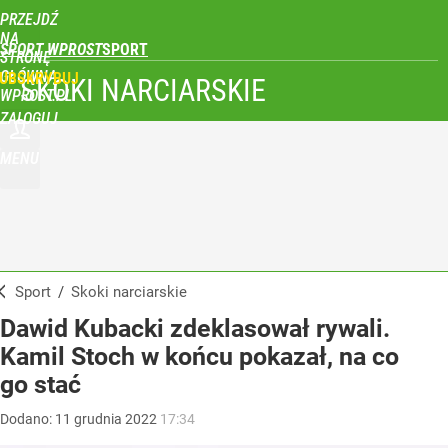
PRZEJDŹ
NA
SPORT WPROST
STRONĘ
GŁÓWNĄ
UBSKRYBUJ
SKOKI NARCIARSKIE
WPROST.PL
ZALOGUJ
MENU
Sport
/
Skoki narciarskie
Dawid Kubacki zdeklasował rywali.
Kamil Stoch w końcu pokazał, na co
go stać
Dodano:
11
grudnia
2022
17:34