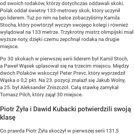
od swoich rodaków, którzy dotychczas oddawali skoki.
Polak oddał świetny 133-metrowy skok, który uczynił
go liderem. Tuż po nim na belce zobaczyliśmy Kamila
Stocha, który powtórzył wyczyn swojego kolegi i również
wylądował na 133 metrze. Trzykrotny mistrz olimpijski miał
wyższe noty, dzięki czemu zepchnął rodaka na drugie
miejsce.
Po 30 skokach w pierwszej serii liderem był Kamil Stoch,
a Paweł Wąsek uplasował się na trzecim miejscu. Między
dwóch Polaków wskoczył Peter Prevc, który wyprzedził
Wąska o 0,2 pkt. Na 23. pozycji znalazł się Jakub Wolny,
a 25. był Aleksander Zniszczoł. Całą stawkę zamykał
Tomasz Pilch, który zajął 30 miejsce.
Piotr Żyła i Dawid Kubacki potwierdzili swoją
klasę
Co prawda Piotr Żyła skoczył w pierwszej serii 131,5