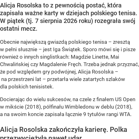
Alicja Rosolska to z pewnością postać, która
zapisała ważne karty w dziejach polskiego tenisa.
W piątek (tj. 7 sierpnia 2026 roku) rozegrała swój
ostatni mecz.
Obecnie największą gwiazdą polskiego tenisa – zresztą
w pełni słusznie – jest Iga Świątek. Sporo mówi się i pisze
również o innych singlistkach: Magdzie Linette, Mai
Chwalińskiej czy Magdalenie Fręch. Trzeba jednak przyznać,
że pod względem gry podwójnej, Alicja Rosolska –
na przestrzeni lat – przetarła wiele zatartych szlaków
dla polskich tenisistek.
Docierając do wielu sukcesów, na czele z finałem US Open
w mikście (2018), półfinału Wimbledonu w deblu (2018),
a na swoim koncie zapisała łącznie 9 tytułów rangi WTA.
Alicja Rosolska zakończyła karierę. Polka
przezwyciężyła nawet udar