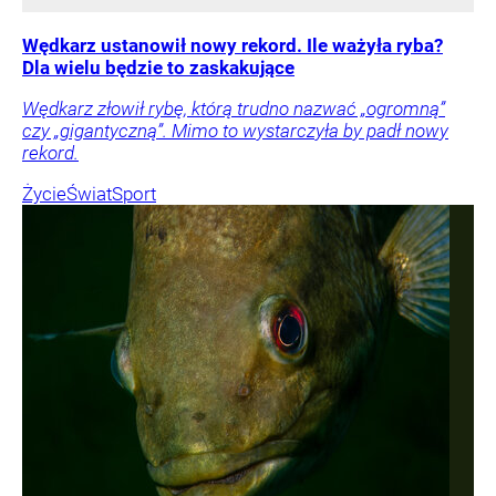
Wędkarz ustanowił nowy rekord. Ile ważyła ryba?
Dla wielu będzie to zaskakujące
Wędkarz złowił rybę, którą trudno nazwać „ogromną”
czy „gigantyczną”. Mimo to wystarczyła by padł nowy
rekord.
Życie
Świat
Sport