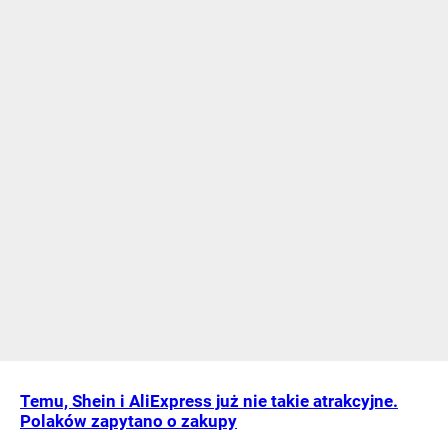
Temu, Shein i AliExpress już nie takie atrakcyjne.
Polaków zapytano o zakupy