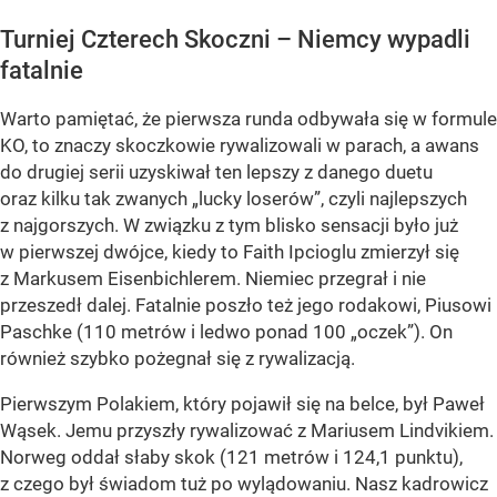
Turniej Czterech Skoczni – Niemcy wypadli
fatalnie
Warto pamiętać, że pierwsza runda odbywała się w formule
KO, to znaczy skoczkowie rywalizowali w parach, a awans
do drugiej serii uzyskiwał ten lepszy z danego duetu
oraz kilku tak zwanych „lucky loserów”, czyli najlepszych
z najgorszych. W związku z tym blisko sensacji było już
w pierwszej dwójce, kiedy to Faith Ipcioglu zmierzył się
z Markusem Eisenbichlerem. Niemiec przegrał i nie
przeszedł dalej. Fatalnie poszło też jego rodakowi, Piusowi
Paschke (110 metrów i ledwo ponad 100 „oczek”). On
również szybko pożegnał się z rywalizacją.
Pierwszym Polakiem, który pojawił się na belce, był Paweł
Wąsek. Jemu przyszły rywalizować z Mariusem Lindvikiem.
Norweg oddał słaby skok (121 metrów i 124,1 punktu),
z czego był świadom tuż po wylądowaniu. Nasz kadrowicz