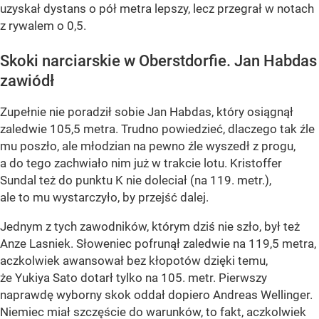
uzyskał dystans o pół metra lepszy, lecz przegrał w notach
z rywalem o 0,5.
Skoki narciarskie w Oberstdorfie. Jan Habdas
zawiódł
Zupełnie nie poradził sobie Jan Habdas, który osiągnął
zaledwie 105,5 metra. Trudno powiedzieć, dlaczego tak źle
mu poszło, ale młodzian na pewno źle wyszedł z progu,
a do tego zachwiało nim już w trakcie lotu. Kristoffer
Sundal też do punktu K nie doleciał (na 119. metr.),
ale to mu wystarczyło, by przejść dalej.
Jednym z tych zawodników, którym dziś nie szło, był też
Anze Lasniek. Słoweniec pofrunął zaledwie na 119,5 metra,
aczkolwiek awansował bez kłopotów dzięki temu,
że Yukiya Sato dotarł tylko na 105. metr. Pierwszy
naprawdę wyborny skok oddał dopiero Andreas Wellinger.
Niemiec miał szczęście do warunków, to fakt, aczkolwiek