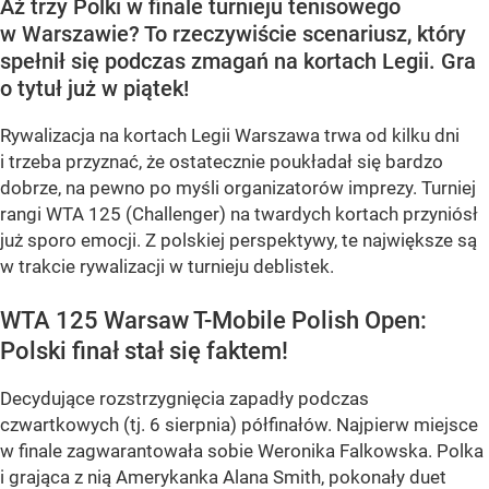
Aż trzy Polki w finale turnieju tenisowego
w Warszawie? To rzeczywiście scenariusz, który
spełnił się podczas zmagań na kortach Legii. Gra
o tytuł już w piątek!
Rywalizacja na kortach Legii Warszawa trwa od kilku dni
i trzeba przyznać, że ostatecznie poukładał się bardzo
dobrze, na pewno po myśli organizatorów imprezy. Turniej
rangi WTA 125 (Challenger) na twardych kortach przyniósł
już sporo emocji. Z polskiej perspektywy, te największe są
w trakcie rywalizacji w turnieju deblistek.
WTA 125 Warsaw T-Mobile Polish Open:
Polski finał stał się faktem!
Decydujące rozstrzygnięcia zapadły podczas
czwartkowych (tj. 6 sierpnia) półfinałów. Najpierw miejsce
w finale zagwarantowała sobie Weronika Falkowska. Polka
i grająca z nią Amerykanka Alana Smith, pokonały duet