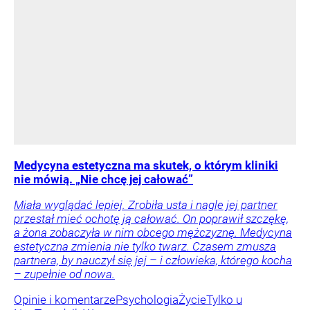
Medycyna estetyczna ma skutek, o którym kliniki
nie mówią. „Nie chcę jej całować”
Miała wyglądać lepiej. Zrobiła usta i nagle jej partner
przestał mieć ochotę ją całować. On poprawił szczękę,
a żona zobaczyła w nim obcego mężczyznę. Medycyna
estetyczna zmienia nie tylko twarz. Czasem zmusza
partnera, by nauczył się jej – i człowieka, którego kocha
– zupełnie od nowa.
Opinie i komentarze
Psychologia
Życie
Tylko u