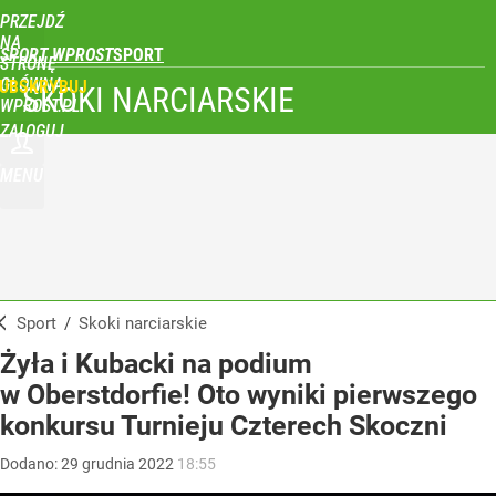
PRZEJDŹ
NA
SPORT WPROST
STRONĘ
GŁÓWNĄ
UBSKRYBUJ
SKOKI NARCIARSKIE
WPROST.PL
ZALOGUJ
MENU
Sport
/
Skoki narciarskie
Żyła i Kubacki na podium
w Oberstdorfie! Oto wyniki pierwszego
konkursu Turnieju Czterech Skoczni
Dodano:
29
grudnia
2022
18:55