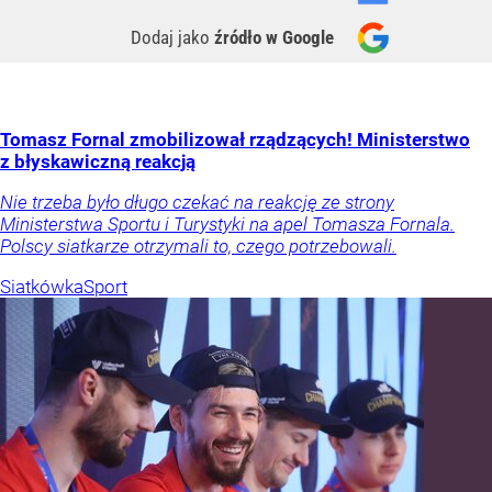
Dodaj jako
źródło w Google
Tomasz Fornal zmobilizował rządzących! Ministerstwo
z błyskawiczną reakcją
Nie trzeba było długo czekać na reakcję ze strony
Ministerstwa Sportu i Turystyki na apel Tomasza Fornala.
Polscy siatkarze otrzymali to, czego potrzebowali.
Siatkówka
Sport