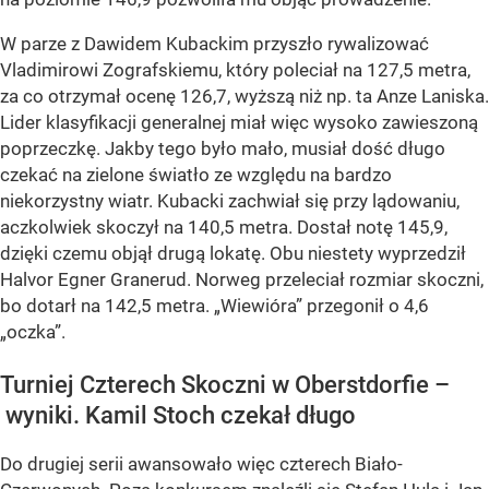
W parze z Dawidem Kubackim przyszło rywalizować
Vladimirowi Zografskiemu, który poleciał na 127,5 metra,
za co otrzymał ocenę 126,7, wyższą niż np. ta Anze Laniska.
Lider klasyfikacji generalnej miał więc wysoko zawieszoną
poprzeczkę. Jakby tego było mało, musiał dość długo
czekać na zielone światło ze względu na bardzo
niekorzystny wiatr. Kubacki zachwiał się przy lądowaniu,
aczkolwiek skoczył na 140,5 metra. Dostał notę 145,9,
dzięki czemu objął drugą lokatę. Obu niestety wyprzedził
Halvor Egner Granerud. Norweg przeleciał rozmiar skoczni,
bo dotarł na 142,5 metra. „Wiewióra” przegonił o 4,6
„oczka”.
Turniej Czterech Skoczni w Oberstdorfie –
wyniki. Kamil Stoch czekał długo
Do drugiej serii awansowało więc czterech Biało-