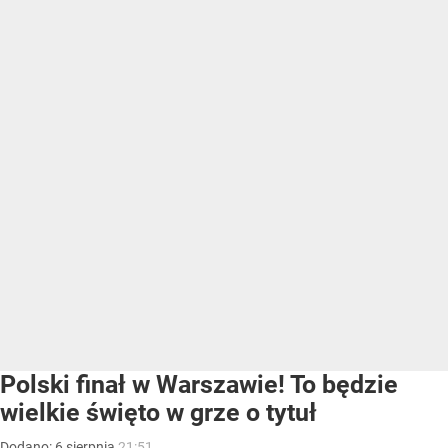
Polski finał w Warszawie! To będzie
wielkie święto w grze o tytuł
Dodano:
6
sierpnia
21:51