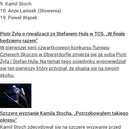
9. Kamil Stoch
10. Anze Lanisek (Słowenia)
19. Paweł Wąsek
Piotr Żyła o rywalizacji ze Stefanem Hulą w TCS. „W finale
będziemy razem”
W pierwszej serii czwartkowego konkursu Turnieju
Czterech Skoczni w Oberstdorfie zmierzą się ze sobą Piotr
Żyła i Stefan Hula. Na temat tego pojedynku wypowiedział
się ten pierwszy, który przyznał, że skupia się na swoim
skoku.
Szczere wyznanie Kamila Stocha. „Potrzebowałem takiego
okresu”
Kamil Stoch zdecydował się na szczere wyzwanie przed