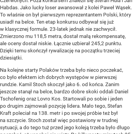
Czerwonych. Poza konkursem znaleźli się Stefan Hula i Jan
Habdas. Jako lucky loser awansował z kolei Paweł Wąsek.
To właśnie on był pierwszym reprezentantem Polski, który
usiadł na belce. Ten etap konkursu odbywał się już
w klasycznej formule. 23-latek jednak nie zachwycił.
Zmierzono mu 118,5 metra, dostał małą rekompensatę,
ale oceny dostał niskie. Łącznie uzbierał 245,2 punktu.
Dzięki temu skończył rywalizację na początku trzeciej
dziesiątki.
Na kolejne starty Polaków trzeba było nieco poczekać,
co było efektem ich dobrych występów w pierwszej
rundzie. Kamil Stoch skoczył jako 6. od końca. Zanim
jeszcze stanął na belce, bardzo dobre skoki oddali Daniel
Tschofenig oraz Lovro Kos. Startowali po sobie i jeden
po drugim zajmowali pozycję lidera. Mało tego, Stefan
Kraft poleciał na 138. metr i po swojej próbie też był
na szczycie. Stoch został więc postawiony w trudnej
sytuacji, a do tego tuż przed jego koleją trzeba było długo