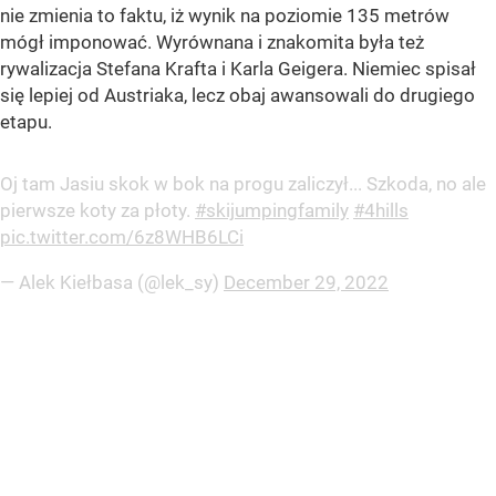
nie zmienia to faktu, iż wynik na poziomie 135 metrów
mógł imponować. Wyrównana i znakomita była też
rywalizacja Stefana Krafta i Karla Geigera. Niemiec spisał
się lepiej od Austriaka, lecz obaj awansowali do drugiego
etapu.
Oj tam Jasiu skok w bok na progu zaliczył... Szkoda, no ale
pierwsze koty za płoty.
#skijumpingfamily
#4hills
pic.twitter.com/6z8WHB6LCi
— Alek Kiełbasa (@lek_sy)
December 29, 2022