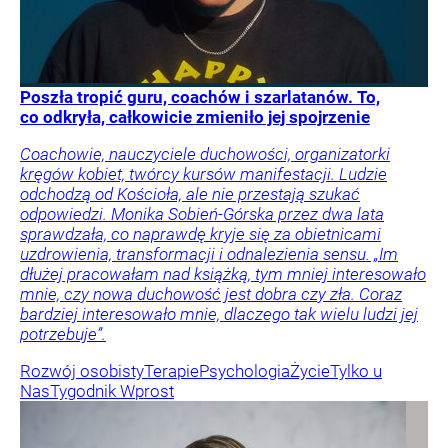
Poszła tropić guru, coachów i szarlatanów. To,
co odkryła, całkowicie zmieniło jej spojrzenie
Coachowie, nauczyciele duchowości, organizatorki
kręgów kobiet, twórcy kursów manifestacji. Ludzie
odchodzą od Kościoła, ale nie przestają szukać
odpowiedzi. Monika Sobień-Górska przez dwa lata
sprawdzała, co naprawdę kryje się za obietnicami
uzdrowienia, transformacji i odnalezienia sensu. „Im
dłużej pracowałam nad książką, tym mniej interesowało
mnie, czy nowa duchowość jest dobra czy zła. Coraz
bardziej interesowało mnie, dlaczego tak wielu ludzi jej
potrzebuje”.
Rozwój osobisty
Terapie
Psychologia
Życie
Tylko u
Nas
Tygodnik Wprost