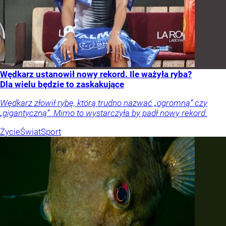
Wędkarz ustanowił nowy rekord. Ile ważyła ryba?
Dla wielu będzie to zaskakujące
Wędkarz złowił rybę, którą trudno nazwać „ogromną” czy
„gigantyczną”. Mimo to wystarczyła by padł nowy rekord.
Życie
Świat
Sport