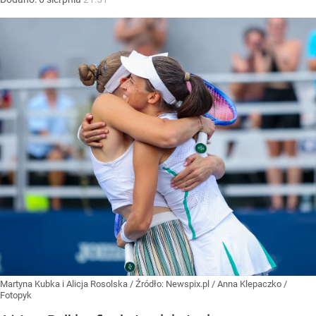
Martyna Kubka i Alicja Rosolska
/ Źródło:
Newspix.pl
/
Anna Klepaczko /
Fotopyk