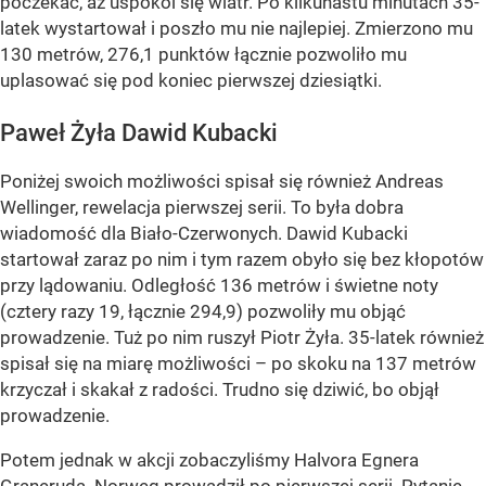
poczekać, aż uspokoi się wiatr. Po kilkunastu minutach 35-
latek wystartował i poszło mu nie najlepiej. Zmierzono mu
130 metrów, 276,1 punktów łącznie pozwoliło mu
uplasować się pod koniec pierwszej dziesiątki.
Paweł Żyła Dawid Kubacki
Poniżej swoich możliwości spisał się również Andreas
Wellinger, rewelacja pierwszej serii. To była dobra
wiadomość dla Biało-Czerwonych. Dawid Kubacki
startował zaraz po nim i tym razem obyło się bez kłopotów
przy lądowaniu. Odległość 136 metrów i świetne noty
(cztery razy 19, łącznie 294,9) pozwoliły mu objąć
prowadzenie. Tuż po nim ruszył Piotr Żyła. 35-latek również
spisał się na miarę możliwości – po skoku na 137 metrów
krzyczał i skakał z radości. Trudno się dziwić, bo objął
prowadzenie.
Potem jednak w akcji zobaczyliśmy Halvora Egnera
Graneruda. Norweg prowadził po pierwszej serii. Pytanie