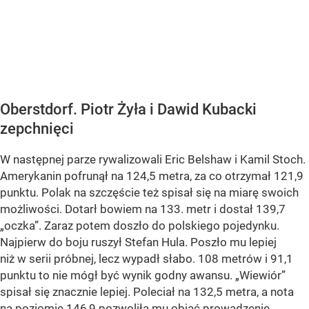
Oberstdorf. Piotr Żyła i Dawid Kubacki
zepchnięci
W następnej parze rywalizowali Eric Belshaw i Kamil Stoch.
Amerykanin pofrunął na 124,5 metra, za co otrzymał 121,9
punktu. Polak na szczęście też spisał się na miarę swoich
możliwości. Dotarł bowiem na 133. metr i dostał 139,7
„oczka”. Zaraz potem doszło do polskiego pojedynku.
Najpierw do boju ruszył Stefan Hula. Poszło mu lepiej
niż w serii próbnej, lecz wypadł słabo. 108 metrów i 91,1
punktu to nie mógł być wynik godny awansu. „Wiewiór”
spisał się znacznie lepiej. Poleciał na 132,5 metra, a nota
na poziomie 146,9 pozwoliła mu objąć prowadzenie.