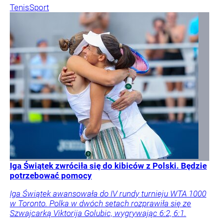
Tenis
Sport
Iga Świątek zwróciła się do kibiców z Polski. Będzie
potrzebować pomocy
Iga Świątek awansowała do IV rundy turnieju WTA 1000
w Toronto. Polka w dwóch setach rozprawiła się ze
Szwajcarką Viktorija Golubic, wygrywając 6:2, 6:1.