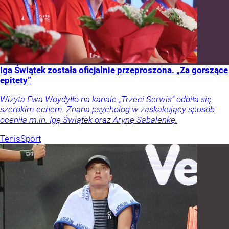
Iga Świątek została oficjalnie przeproszona. „Za gorszące
epitety”
Wizyta Ewa Woydyłło na kanale „Trzeci Serwis” odbiła się
szerokim echem. Znana psycholog w zaskakujący sposób
oceniła m.in. Igę Świątek oraz Arynę Sabalenkę.
Tenis
Sport