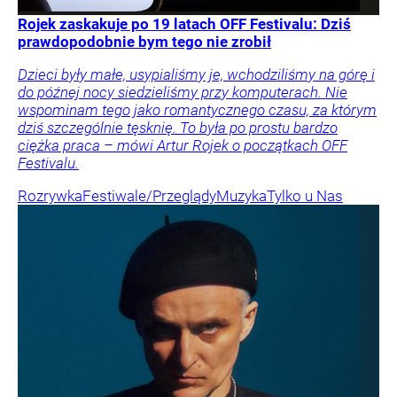
Rojek zaskakuje po 19 latach OFF Festivalu: Dziś
prawdopodobnie bym tego nie zrobił
Dzieci były małe, usypialiśmy je, wchodziliśmy na górę i
do późnej nocy siedzieliśmy przy komputerach. Nie
wspominam tego jako romantycznego czasu, za którym
dziś szczególnie tęsknię. To była po prostu bardzo
ciężka praca – mówi Artur Rojek o początkach OFF
Festivalu.
Rozrywka
Festiwale/Przeglądy
Muzyka
Tylko u Nas