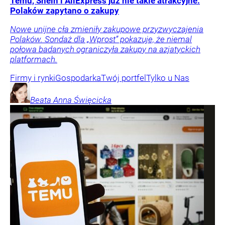
Temu, Shein i AliExpress już nie takie atrakcyjne.
Polaków zapytano o zakupy
Nowe unijne cła zmieniły zakupowe przyzwyczajenia
Polaków. Sondaż dla „Wprost” pokazuje, że niemal
połowa badanych ograniczyła zakupy na azjatyckich
platformach.
Firmy i rynki
Gospodarka
Twój portfel
Tylko u Nas
Beata Anna
Święcicka