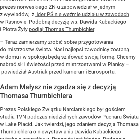
prezes norweskiego ZN-u zapowiedział w jednym
z wywiadów, iż
lider PŚ nie weźmie udziału w zawodach
w Rasnovie
. Podobną decyzję ws. Dawida Kubackiego
i Piotra Żyły
podjął Thomas Thurnbichler
.
– Teraz zamierzamy zrobić sobie przygotowania
do mistrzostw świata. Nasi najlepsi zawodnicy zostaną
w domu i w spokoju będą szlifować swoją formę. Chcemy
nabrać sił i świeżości przed mistrzostwami w Planicy –
powiedział Austriak przed kamerami Eurosportu.
Adam Małysz nie zgadza się z decyzją
Thomasa Thurnbichlera
Prezes Polskiego Związku Narciarskiego był gościem
studia TVN podczas niedzielnych zawodów Pucharu Świata
w Lake Placid. Jak twierdzi, jego zdaniem decyzja Thomasa
Thurnbichlera o niewystawianiu Dawida Kubackiego