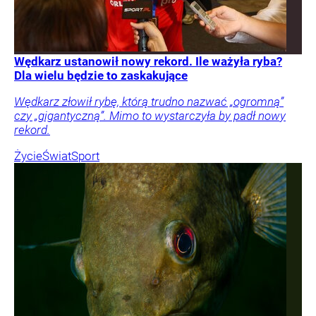
Wędkarz ustanowił nowy rekord. Ile ważyła ryba?
Dla wielu będzie to zaskakujące
Wędkarz złowił rybę, którą trudno nazwać „ogromną”
czy „gigantyczną”. Mimo to wystarczyła by padł nowy
rekord.
Życie
Świat
Sport