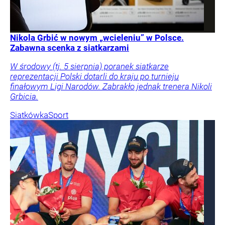
Nikola Grbić w nowym „wcieleniu” w Polsce.
Zabawna scenka z siatkarzami
W środowy (tj. 5 sierpnia) poranek siatkarze
reprezentacji Polski dotarli do kraju po turnieju
finałowym Ligi Narodów. Zabrakło jednak trenera Nikoli
Grbicia.
Siatkówka
Sport