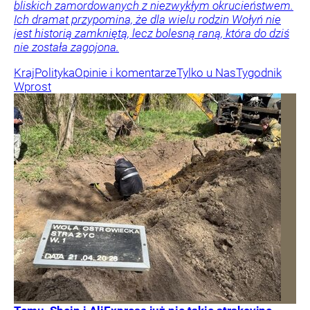
bliskich zamordowanych z niezwykłym okrucieństwem.
Ich dramat przypomina, że dla wielu rodzin Wołyń nie
jest historią zamkniętą, lecz bolesną raną, która do dziś
nie została zagojona.
Kraj
Polityka
Opinie i komentarze
Tylko u Nas
Tygodnik
Wprost