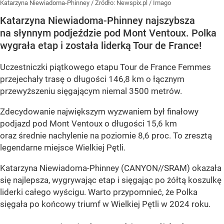
Katarzyna Niewiadoma-Phinney
/ Źródło:
Newspix.pl
/
Imago
Katarzyna Niewiadoma-Phinney najszybsza
na słynnym podjeździe pod Mont Ventoux. Polka
wygrała etap i została liderką Tour de France!
Uczestniczki piątkowego etapu Tour de France Femmes
przejechały trasę o długości 146,8 km o łącznym
przewyższeniu sięgającym niemal 3500 metrów.
Zdecydowanie największym wyzwaniem był finałowy
podjazd pod Mont Ventoux o długości 15,6 km
oraz średnie nachylenie na poziomie 8,6 proc. To zresztą
legendarne miejsce Wielkiej Pętli.
Katarzyna Niewiadoma-Phinney (CANYON//SRAM) okazała
się najlepsza, wygrywając etap i sięgając po żółtą koszulkę
liderki całego wyścigu. Warto przypomnieć, że Polka
sięgała po końcowy triumf w Wielkiej Pętli w 2024 roku.