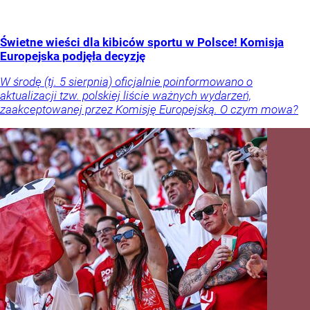
Świetne wieści dla kibiców sportu w Polsce! Komisja
Europejska podjęła decyzję
W środę (tj. 5 sierpnia) oficjalnie poinformowano o
aktualizacji tzw. polskiej liście ważnych wydarzeń,
zaakceptowanej przez Komisję Europejską. O czym mowa?