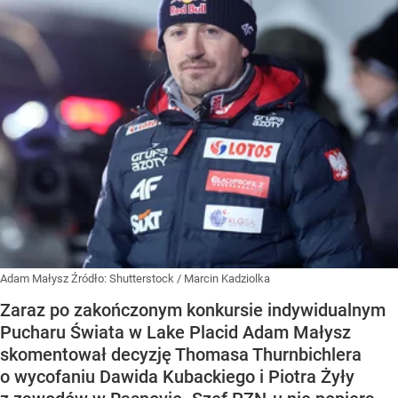
Adam Małysz
Źródło:
Shutterstock
/
Marcin Kadziolka
Zaraz po zakończonym konkursie indywidualnym
Pucharu Świata w Lake Placid Adam Małysz
skomentował decyzję Thomasa Thurnbichlera
o wycofaniu Dawida Kubackiego i Piotra Żyły