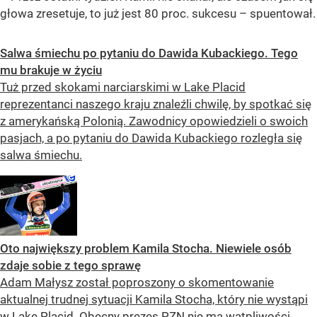
głowa zresetuje, to już jest 80 proc. sukcesu – spuentował.
Salwa śmiechu po pytaniu do Dawida Kubackiego. Tego
mu brakuje w życiu
Tuż przed skokami narciarskimi w Lake Placid
reprezentanci naszego kraju znaleźli chwilę, by spotkać się
z amerykańską Polonią. Zawodnicy opowiedzieli o swoich
pasjach, a po pytaniu do Dawida Kubackiego rozległa się
salwa śmiechu.
Oto największy problem Kamila Stocha. Niewiele osób
zdaje sobie z tego sprawę
Adam Małysz został poproszony o skomentowanie
aktualnej trudnej sytuacji Kamila Stocha, który nie wystąpi
w Lake Placid. Obecny prezes PZN nie ma wątpliwości