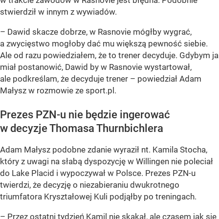
w trakcie zawodów w Rasnovie jest błędna. Podobnie
stwierdził w innym z wywiadów.
– Dawid skacze dobrze, w Rasnovie mógłby wygrać,
a zwycięstwo mogłoby dać mu większą pewność siebie.
Ale od razu powiedziałem, że to trener decyduje. Gdybym ja
miał postanowić, Dawid by w Rasnovie wystartował,
ale podkreślam, że decyduje trener – powiedział Adam
Małysz w rozmowie ze sport.pl.
Prezes PZN-u nie będzie ingerować
w decyzje Thomasa Thurnbichlera
Adam Małysz podobne zdanie wyraził nt. Kamila Stocha,
który z uwagi na słabą dyspozycję w Willingen nie poleciał
do Lake Placid i wypoczywał w Polsce. Prezes PZN-u
twierdzi, że decyzję o niezabieraniu dwukrotnego
triumfatora Kryształowej Kuli podjąłby po treningach.
– Przez ostatni tydzień Kamil nie skakał, ale czasem jak się