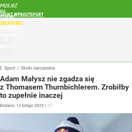
PRZEJDŹ
NA
SPORT WPROST
STRONĘ
GŁÓWNĄ
UBSKRYBUJ
WPROST.PL
ZALOGUJ
MENU
Sport
/
Skoki narciarskie
Adam Małysz nie zgadza się
z Thomasem Thurnbichlerem. Zrobiłby
to zupełnie inaczej
Dodano:
13
lutego
2023
6:37