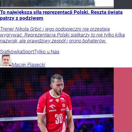
To największa siła reprezentacji Polski. Reszta świata
patrzy z podziwem
Trener Nikola Grbić i jego podopieczni nie przestają
wygrywać. Reprezentacja Polski siatkarzy to nie tylko kilka
nazwisk, ale prawdziwy zespół i grono bohaterów.
Siatkówka
Sport
Tylko u Nas
Maciej
Piasecki