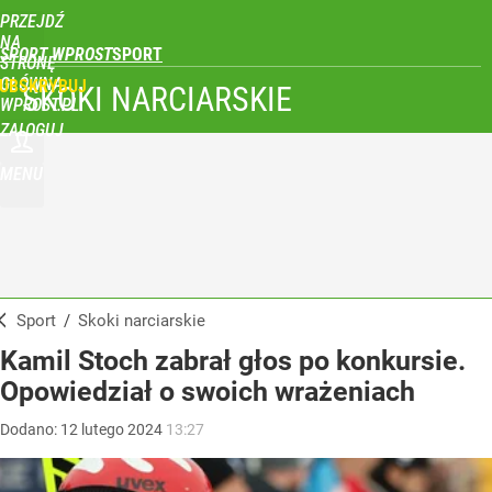
PRZEJDŹ
NA
SPORT WPROST
STRONĘ
GŁÓWNĄ
UBSKRYBUJ
SKOKI NARCIARSKIE
WPROST.PL
ZALOGUJ
MENU
Sport
/
Skoki narciarskie
Kamil Stoch zabrał głos po konkursie.
Opowiedział o swoich wrażeniach
Dodano:
12
lutego
2024
13:27