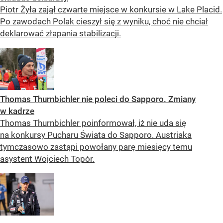
Piotr Żyła zajął czwarte miejsce w konkursie w Lake Placid.
Po zawodach Polak cieszył się z wyniku, choć nie chciał
deklarować złapania stabilizacji.
Thomas Thurnbichler nie poleci do Sapporo. Zmiany
w kadrze
Thomas Thurnbichler poinformował, iż nie uda się
na konkursy Pucharu Świata do Sapporo. Austriaka
tymczasowo zastąpi powołany parę miesięcy temu
asystent Wojciech Topór.