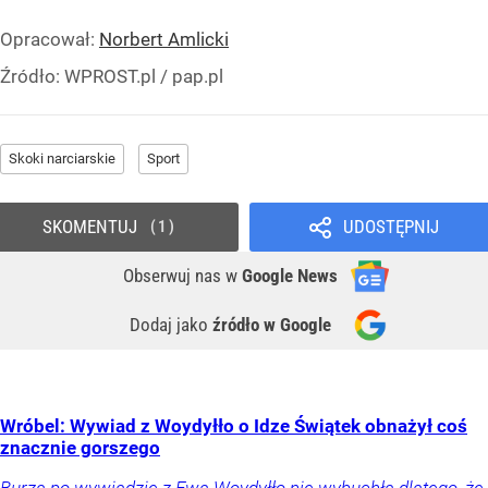
Opracował:
Norbert Amlicki
Źródło:
WPROST.pl
/
pap.pl
Skoki narciarskie
Sport
SKOMENTUJ
UDOSTĘPNIJ
1
Obserwuj nas
w
Google News
Dodaj jako
źródło w Google
Wróbel: Wywiad z Woydyłło o Idze Świątek obnażył coś
znacznie gorszego
Burza po wywiadzie z Ewą Woydyłło nie wybuchła dlatego, że