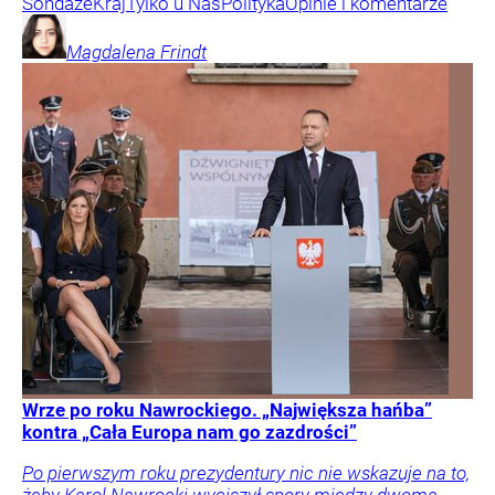
Sondaże
Kraj
Tylko u Nas
Polityka
Opinie i komentarze
Magdalena
Frindt
Wrze po roku Nawrockiego. „Największa hańba”
kontra „Cała Europa nam go zazdrości”
Po pierwszym roku prezydentury nic nie wskazuje na to,
żeby Karol Nawrocki wyciszył spory między dwoma