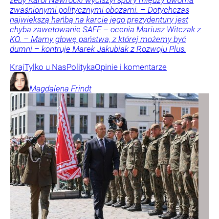
zwaśnionymi politycznymi obozami. – Dotychczas
największą hańbą na karcie jego prezydentury jest
chyba zawetowanie SAFE – ocenia Mariusz Witczak z
KO. – Mamy głowę państwa, z której możemy być
dumni – kontruje Marek Jakubiak z Rozwoju Plus.
Kraj
Tylko u Nas
Polityka
Opinie i komentarze
Magdalena
Frindt