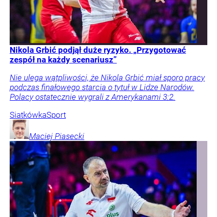
Nikola Grbić podjął duże ryzyko. „Przygotować
zespół na każdy scenariusz”
Nie ulega wątpliwości, że Nikola Grbić miał sporo pracy
podczas finałowego starcia o tytuł w Lidze Narodów.
Polacy ostatecznie wygrali z Amerykanami 3:2.
Siatkówka
Sport
Maciej
Piasecki