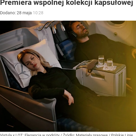
Premiera wspólnej kolekcji kapsułowej
Dodano:
28
maja
10:28
Vistula x LOT: Elegancja w podróży
/ Źródło:
Materiały prasowe
/
Polskie Linie