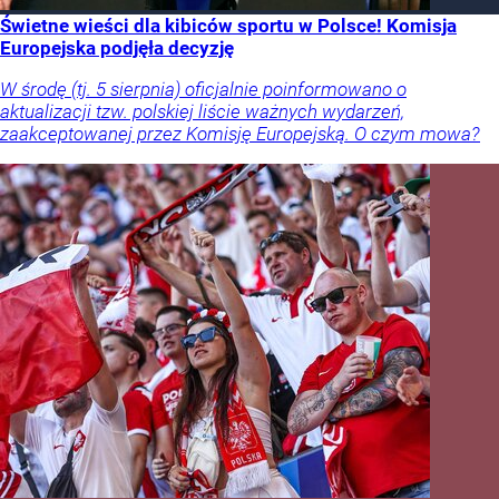
Świetne wieści dla kibiców sportu w Polsce! Komisja
Europejska podjęła decyzję
W środę (tj. 5 sierpnia) oficjalnie poinformowano o
aktualizacji tzw. polskiej liście ważnych wydarzeń,
zaakceptowanej przez Komisję Europejską. O czym mowa?