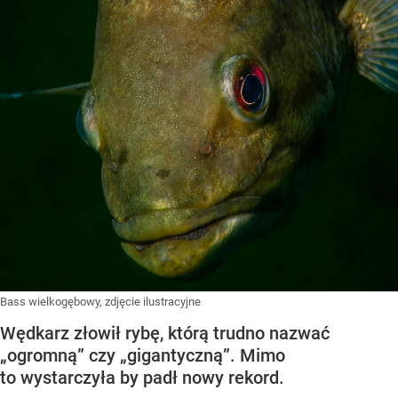
Bass wielkogębowy, zdjęcie ilustracyjne
Wędkarz złowił rybę, którą trudno nazwać
„ogromną” czy „gigantyczną”. Mimo
to wystarczyła by padł nowy rekord.