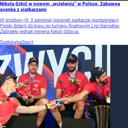
Nikola Grbić w nowym „wcieleniu” w Polsce. Zabawna
scenka z siatkarzami
W środowy (tj. 5 sierpnia) poranek siatkarze reprezentacji
Polski dotarli do kraju po turnieju finałowym Ligi Narodów.
Zabrakło jednak trenera Nikoli Grbicia.
Siatkówka
Sport