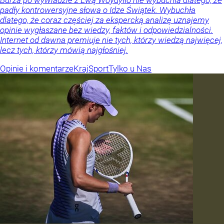
padły kontrowersyjne słowa o Idze Świątek. Wybuchła
dlatego, że coraz częściej za ekspercką analizę uznajemy
opinie wygłaszane bez wiedzy, faktów i odpowiedzialności.
Internet od dawna premiuje nie tych, którzy wiedzą najwięcej,
lecz tych, którzy mówią najgłośniej.
Opinie i komentarze
Kraj
Sport
Tylko u Nas